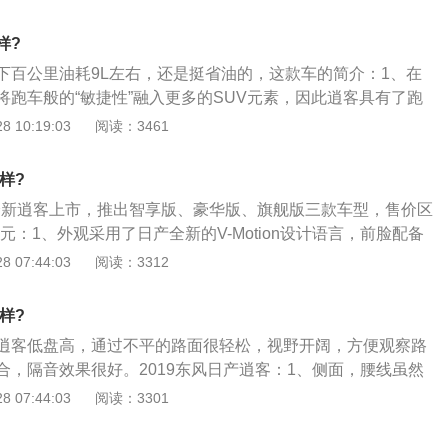
载了全景天窗，让你在夜晚也能看到星星；2、其实从2019款
这辆车还是非常不错的，相比旧款车型，新逍客在外观方面逐
样?
，也更加符合年轻人的审美时尚，而且在内饰方面都有所升
下百公里油耗9L左右，还是挺省油的，这款车的简介：1、在
乘体验更高，所以如果是年轻人的话，其实这辆车还是非常值
将跑车般的“敏捷性”融入更多的SUV元素，因此逍客具有了跑
019款逍客最新消息，新逍客的指导价是15.49万-18.59万，
人带来的“设计出众感、动力强劲感、灵活轻便感、安全保护
 10:19:03
阅读：3461
都快20万了，但是20万左右合资车还有很多别的选择，即使现
过空气动力学的优化设计达到省油的目的；2、在内部设计上，
但是也还不足以让很多人的心留在这里，所以如果逍客不进行
驶舱的设计原理，达到了驾驶人员心理上精力集中和生理上舒
销量会逐渐下降，甚至被反超。
样?
；3、为了提高城市坑凹路面的通过适应性和燃油经济性，逍
日，全新逍客上市，推出智享版、豪华版、旗舰版三款车型，售价区
V的悬挂设计，调教了新型发动机，并适配了更加省油的新一代
.59万元：1、外观采用了日产全新的V-Motion设计语言，前脸配备
、更值得一提的是，逍客在安全方面表现的十分出色。在已经进
格栅，并辅以镀铬修饰；两侧头灯进行重新设计，造型细长且内部
 07:44:03
阅读：3312
碰撞测试中，逍客获得了成年乘员保护有史以来的最高分——36.
内饰配置方面，全新逍客换装了全新样式的方向盘和9英寸高清
项碰撞测试的满分是37分；5、逍客的这一成绩也是欧洲NCA
NissanConnect日产智联系统，为车辆提供智能语音控制、2
撞测试的最高分纪录，可以说逍客拥有含金量最高的NCAP五星
样?
车载全时导航、远程实时监测等互联科技，实现200多种场景的
全缺一不可，如同摇滚乐再狂野，其音乐本身的旋律也一定要
逍客低盘高，通过不平的路面很轻松，视野开阔，方便观察路
3、动力部分，新车搭载2.0L直列四缸自然吸气发动机，最大功
合，隔音效果很好。2019东风日产逍客：1、侧面，腰线虽然
KW，而百公里油耗仅为6.0L，相比旧款降低了13%，并支持
、锐利，加上车门下方的上扬线条，侧面设计还是略有一些层
 07:44:03
阅读：3301
有黑色的塑料包围；2、尾部，车标上端有一点突起的线条设
尾灯设计，外侧带有一个小缺口，这种设计在很多日产车型上