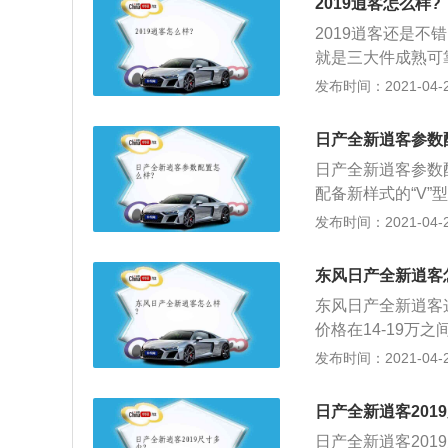
2019逍客怎么样?
都能见到，保险杠
2019逍客还是
计，中控屏幕包括
就是三大件成熟可
感。空调出风口周
着很省心，大毛病
发布时间：2021-04-28
整体做工、用料还可
然吸气发动机，最
米，6挡手动和CV
箱，这套动力总成
变速箱。
日产全新逍客参数
错；2、第二个优
日产全新逍客参数配
期改款车型，对外
配备新样式的“V
族式中网辨识度相
保险杠采用多组线
发布时间：2021-04-26
挡次感；3、三个
部辅以银色饰板点
变，但用料比老款
控屏，支持车载Wi-
欢，液晶仪表，中
东风日产全新逍客
日产智联系统，可
能够达到让人满意
东风日产全新逍客
远程实时监测等互
价格在14-19
流畅的腰线，犀利
发布时间：2021-04-26
用，比较有内涵；
亮点，用料做工还
日产全新逍客201
杯，雨伞之类的小
日产全新逍客2019