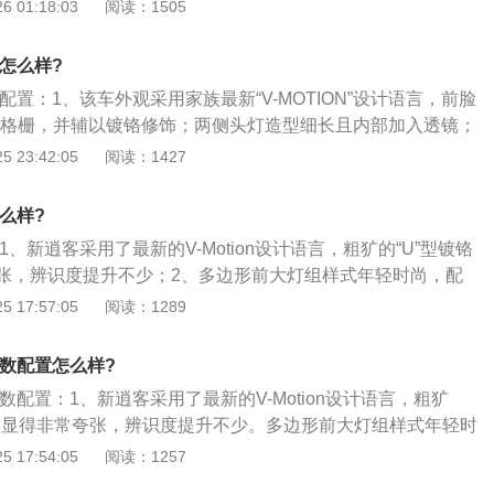
方面采用了日产最新的家族化设计语言，其中前脸进气格栅尺
 01:18:03
阅读：1505
中控台的布局与老款车型一致，但仪表板以及中控装饰材质都
且给人的视觉感受是富有攻击力并且十分的具有辨识度。而在
，基本上与现款保持相同的一个造型设计，不过总体来说，其
客怎么样?
较明显的一个提升的。另外在内饰的设计来看，逍客一改之前
客配置：1、该车外观采用家族最新“V-MOTION”设计语言，前脸
个布局，采用了一个偏于时尚运动的设计风格。因此可以说新
”型格栅，并辅以镀铬修饰；两侧头灯造型细长且内部加入透镜；
设计短板有了一个大幅度的变动；2、然后第二方面就是它的
条交错设计，极具立体感。尾灯内部结构有所调整，保险杠底
 23:42:05
阅读：1427
是非常明显。全新逍客在配置方面加入了很多时下消费者比较
缀；2、内饰方面，换装全新样式的方向盘，9英寸高清电容触
比如说像电子手刹以及丰富的主动安全配置等等都是新款车型
Fi热点与流量无忧服务；3、另外，全系搭载NissanConnect
此外在同价位对比来说，虽然比不上同价位的国产车型那样的
怎么样?
为车辆提供智能语音控制、24小时随心娱乐、车载全时导航、
就同价位的合资车型来说，我个人感觉逍客它的配置水准还是
1、新逍客采用了最新的V-Motion设计语言，粗犷的“U”型镀铬
联科技，实现200多种场景的智能化人车互动。
最后第三方面就是它的价格水平提升的幅度也是比较大。之前
张，辨识度提升不少；2、多边形前大灯组样式年轻时尚，配
得突出的市场销量成绩，我个人认为离不开它亲民的一个车型
很有活力。新逍客长宽高分别为4384\/1837\/1594mm，轴
 17:57:05
阅读：1289
型来看，目前广大网友反馈普遍都说定价偏高，虽然后期肯定
；3、新车内饰基本延续了现款逍客的整体设计。全新的三辐多功能
度，但是价格方面的提升我个人感觉属于有些确实不太应该。
身”，造型更加动感运动化；4、中控屏幕外侧新增了银色的饰
参数配置怎么样?
侧的空调出风口附近，内部座椅采用了全黑色的设计风格；
参数配置：1、新逍客采用了最新的V-Motion设计语言，粗犷
客搭载了1.2T和2.0L两款发动机，最大功率分别为116马力和
饰条显得非常夸张，辨识度提升不少。多边形前大灯组样式年轻时
矩分别为190牛·米和200牛·米，传动方面，与之匹配的是6速手
肉线条很有活力。新逍客长宽高分别为4384\/1837\/1594
 17:54:05
阅读：1257
速箱。
6mm；2、新车内饰基本延续了现款逍客的整体设计。全新的三