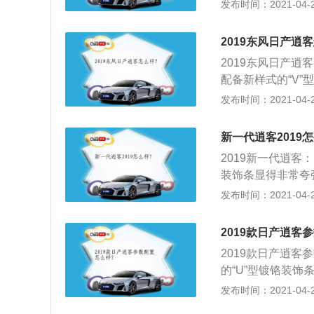
的逍客在外形设计
发布时间：2021-04-26
三幅方向盘。虽然
寸得到了增加，并
采用新材料。
侧面以及尾部来看
2019东风日产逍
外观颜值还是有比
2019东风日产逍
非常保守陈旧的一
配备新样式的“V
款车型对于此前的
保险杠采用多组线
发布时间：2021-04-25
配置水准提升的也
部辅以银色饰板点
侧重的配置元素，
控屏，支持车载Wi-
的配置亮点所在。
新一代逍客2019
日产智联系统，可
具有竞争力，但是
2019新一代逍客：
远程实时监测等互
比较领先的；3、
装饰条显得非常夸
逍客之所以能够取
合车身结实的肌肉线条
发布时间：2021-04-25
价格。而就新款车
距为2646mm
会有一定的优惠力
方向盘进行了“瘦
2019款日产逍客
板，一直延伸到右
2019款日产逍客
5、动力方面，新逍
的“U”型镀铬装
149马力，峰值扭
尚，配合车身结实的肌
发布时间：2021-04-25
动变速箱和CVT变
mm，轴距为264