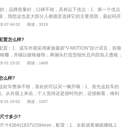
部位的平直线条，增加了一些车尾的视觉宽度；3、内饰设
不错的，品牌质量好，口碑不错，具有以下优点：1、第一个优点
下方的按键周围都有黑色的钢琴烤漆设计，增添了不少的挡次
靠，我想这也是大部分人都愿意选择它的主要原因，最起码开
围都有银色的装饰环绕，挡把周围也有黑色烤漆和银色装饰。
没有，小问题也比较少，保值率很高，另外搭载的这台2.0L自
 07:44:03
阅读：3319
以；4、动力，1.2T发动机，117匹马力，最大扭矩190牛
大功率为154马力，传动方面匹配可模拟7速的CVT无极变速
T变速箱。2.0L发动机，150匹马力，最大扭矩200牛米，CVT
非常适合家用，动力输出很平顺、线性，而且油耗表现也不
配置怎么样?
点就是外观设计符合中国消费者的审美，2019款新逍客属于中
置：1、该车外观采用家族最新“V-MOTION”设计语言，前脸
观进行了小幅度的优化，但明显比老款更加精致，U字形的家
”型格栅，并辅以镀铬修饰；两侧头灯造型细长且内部加入透镜；
当的高，而且还全部配备LED大灯和日间行车灯，点亮后很有
条交错设计，极具立体感。尾灯内部结构有所调整，保险杠底
 01:19:02
阅读：1468
优点就是配置丰富，2019款新逍客（的车内布局没有发生改
缀；2、内饰方面，换装全新样式的方向盘，9英寸高清电容触
车型好了很多，另外换装的平底运动型方向盘非常讨年轻人喜
Fi热点与流量无忧服务；3、另外，全系搭载NissanConnect
控大屏，不可开启的全景天窗这些都有配备，而且安全配置也
怎么样?
为车辆提供智能语音控制、24小时随心娱乐、车载全时导航、
的水平。
这款车整体不错，喜欢的可以买一辆开哦：1、首先这款车的
联科技，实现200多种场景的智能化人车互动。
万之间。从外观上来说，个人觉得还是很时尚的，还很耐看，锋利
大灯，给人非常敦实的感觉，整体的感觉很大气，很适合家
 01:19:02
阅读：1507
2、其次就来说说内饰，个人觉得比较中规中矩，没有什么大
是很精细的，座椅的包裹性很好，车里也加有储物槽，放水
9尺寸多少?
物品都非常方便，也有后排排风口，中控台超大的液晶显示
尺寸4384\/1837\/1594mm，配置：1、全新逍客侧面腰线上