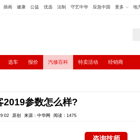
插画
健康
公益
优选
法制
守艺中华
应急中国
更多
地
选车
报价
汽修百科
特卖活动
经销商
2019参数怎么样?
9:02
原创
来源：中华网
阅读：1475
咨询技师