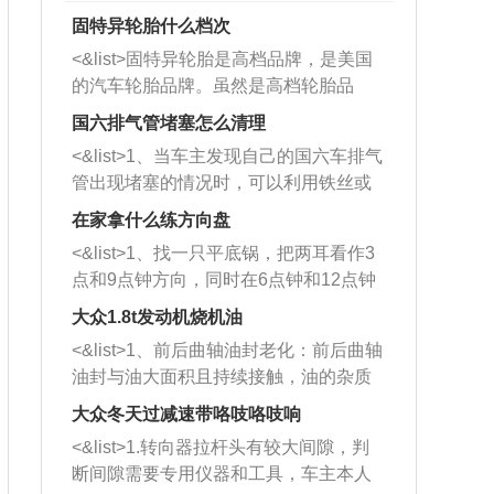
固特异轮胎什么档次
<&list>固特异轮胎是高档品牌，是美国
的汽车轮胎品牌。虽然是高档轮胎品
牌，但是中高低端的轮胎都有生产，这
国六排气管堵塞怎么清理
也是为了更好的开拓市场。
<&list>1、当车主发现自己的国六车排气
管出现堵塞的情况时，可以利用铁丝或
者是细棍，直接将杂物给取出来，如果
在家拿什么练方向盘
堵塞情况比较严重，也可以采取应急措
<&list>1、找一只平底锅，把两耳看作3
施。 <&list>2、直接利用木棍将所有的
点和9点钟方向，同时在6点钟和12点钟
杂物推到排气管里面的位置处，然后将
方向做一个标记。 <&list>2、双手握住
三元催化器拆解开，就可以将堵塞的东
大众1.8t发动机烧机油
平底锅两耳，然后往左打半圈、一圈、
西取出来。但如果是因为积碳过多引起
<&list>1、前后曲轴油封老化：前后曲轴
一圈半的练习，往右同样也要打相同的
的堵塞，就需要将三元催化器泡在草酸
油封与油大面积且持续接触，油的杂质
圈数。 <&list>3、最后强调要反复练
中进行清洗。 <&list>3、也可以利用清
和发动机内持续温度变化使其密封效果
习，这样就可以形成肌肉记忆，在真实
大众冬天过减速带咯吱咯吱响
洗剂对堵塞的情况得到解决，将清洗剂
逐渐减弱，导致渗油或漏油。<&list>2、
驾驶车辆时，不需要记忆也能打好方
放在燃油箱中，与燃油混合后，车辆启
<&list>1.转向器拉杆头有较大间隙，判
活塞间隙过大：积碳会使活塞环与缸体
向。
动时，就可以和汽油一起进入到燃烧
断间隙需要专用仪器和工具，车主本人
的间隙扩大，导致机油流入燃烧室中，