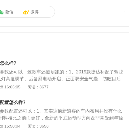
微信
微博
数怎么样?
达参数还可以，这款车还挺耐跑的：1、2019款捷达标配了驾驶
大灯高度调节、后备厢电动开启、正面双安全气囊、防眩目后
2、高配车型还配备了钢琴烤漆面板、镀铬饰条、真皮方向
 16:06:05
阅读：3677
双拼座椅、ESP、定速巡航、带防夹的电动天窗、蓝牙等配置；
达沿用了大众最新的内饰设计风格，中控台换装了一块尺寸更大的
数配置怎么样?
备有USB、SD卡以及AUX接口，其上方的空调出风口采用了
新款参数配置还可以：1、其实这辆新逍客的车内布局并没有什么
此外，新车还换装了大众最新的三辐式多功能方向盘，整车质
用料相比之前而更好，全新的平底运动型方向盘非常受到年轻
了一定的提升。
晶仪表盘以及大尺寸中控屏幕，而且从2019款逍客最新消息来
 15:50:04
阅读：3658