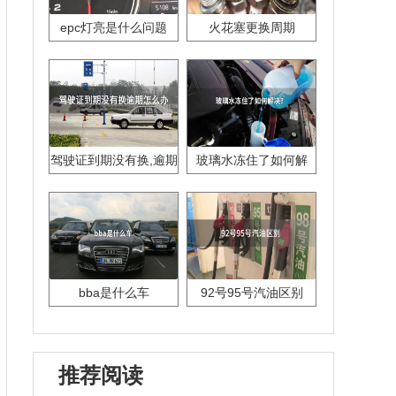
epc灯亮是什么问题
火花塞更换周期
驾驶证到期没有换,逾期
玻璃水冻住了如何解
怎么办??
决？
bba是什么车
92号95号汽油区别
推荐阅读