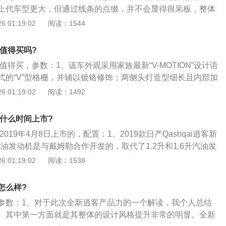
非常好用。总得来说还是满意的，要是可以在添加些就更好
上代车型更大，但通过线条的点缀，并不会显得很呆板，整体
话很不错，座椅非常舒服，就是开长途，也不会感觉很累，后
更加年轻时尚；2、新车长宽高分别为4384\/1837\/1594m
 01:19:02
阅读：1544
人员少的时候，躺在后面听听音乐，非常舒服。而且车内的噪
6mm；3、车身侧面，车身腰部限制有凹凸感，直接通过悬挂至尾
满意。动力方面的话，刚开始起步的时候就会有点肉，但是在
正面，具有强烈的运动感，除了窗框上有银色镀铬饰边，在玻
很好，在后期速度上来了，在提速就动力很充足，完全可以跟
9值得买吗?
是加厚，得到的噪音效果非常大。
个人还是很满意的，毕竟刚起步的时候慢一些还是比较安全
9值得买，参数：1、该车外观采用家族最新“V-MOTION”设计语
孩子来说还是很有安全感的。
式的“V”型格栅，并辅以镀铬修饰；两侧头灯造型细长且内部加
用多组线条交错设计，极具立体感。尾灯内部结构有所调整，
 01:19:02
阅读：1492
色饰板点缀；2、内饰方面，换装全新样式的方向盘，9英寸高
车载Wi-Fi热点与流量无忧服务；3、另外，全系搭载Nissan
9什么时间上市?
智联系统，可为车辆提供智能语音控制、24小时随心娱乐、车载全
2019年4月8日上市的，配置：1、2019款日产Qashqai逍客新
监测等互联科技，实现200多种场景的智能化人车互动。
汽油发动机是与戴姆勒合作开发的，取代了1.2升和1.6升汽油发
机最大输出高低功率138马力和158马力；2、2019款日产Qa
 01:19:02
阅读：1538
变速箱时排放的二氧化碳低至121克\/公里，而双离合器158马力排
为122克\/公里。百公里综合油耗为5.3L。新发动机可提供更
怎么样?
及更安静的驾驶体验；3、于此同时，2019款日产Qashqai
参数：1、对于此次全新逍客产品力的一个解读，我个人总结
智能手机新应用，新的应用程序提供增强功能，包括在手机上
。其中第一方面就是其整体的设计风格提升非常的明显。全新
送到汽车。内饰设计方面，变化最明显的是换了具运动风格的