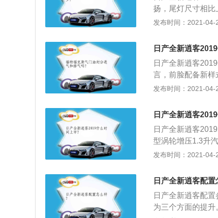
屏，科技感十足，
扬，尾灯尺寸相比
了；3、舒适度的
来看，新车外形设计要
发布时间：2021-04-26
排的位置又很大，
m，轴距为264
音很小。这点也很
部的车辆与车顶从
后期平稳加速还是
日产全新逍客201
璃门上看的明显，
上去。这点的话，
日产全新逍客201
的，特别是对于女
言，前脸配备新样
入透镜；保险杠采
发布时间：2021-04-26
保险杠底部辅以银
清电容触控屏，支持
日产全新逍客201
Connect日产
日产全新逍客2019
时导航、远程实时
型涡轮增压1.3升
动机，新款汽油发动
发布时间：2021-04-26
shqai逍客手动
放的二氧化碳排放量
日产全新逍客配置
好的响应和性能，以
日产全新逍客配置
逍客还推出了一款
为三个方面的提升
规划路线并将其发