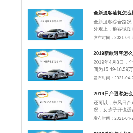
看，中高配版还搭
逍客最新消息来看
全新逍客油耗怎么
渐向奇骏车型靠拢
全新逍客综合路况
级，让这辆车的驾
外观上，逍客试图
得购买的；3、根据2
车和SUV共同给
发布时间：2021-04-28
按照落地来算的话
感”，同时力求通
在有一定的优惠，
逍客借用了飞机驾
降价的话，说不定
2019新款逍客怎么
适放松的完美结合
2019年4月8
客采用了趋向SU
间为15.49-18
CVT变速器；4
新样式的“V”型
发布时间：2021-04-28
行的欧洲NCAP
加入透镜；2、在
83分，要知道，这
电容触控屏，并搭载
P10年来正面碰
2019日产逍客怎么
4小时随心娱乐、
级标准。性能、安
还可以，东风日产
智能化人车互动；
好听。
况，女孩子开也适
率相对于现款提升3
较短，但是很深刻
发布时间：2021-04-28
国六B排放标准。
次感，车身四周还
计，尾部不规则的