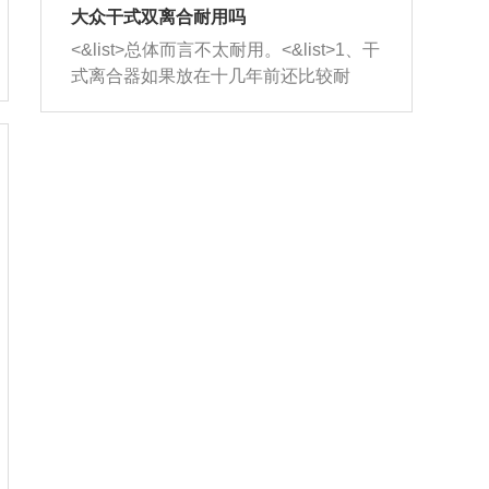
室，最后形成废气排出，就可以让三元
无法制作，需要将车辆送到修理厂或4s
造成烧机油。<&list>3、机油粘度。使用
大众干式双离合耐用吗
催化器得到清洗，排气管堵塞的情况就
店；<&list>2.车辆半轴套管防尘罩破
机油粘度过小的话，同样会有烧机油现
<&list>总体而言不太耐用。<&list>1、干
能够得到解决。
裂，破裂后会出现漏油现象，使半轴磨
象，机油粘度过小具有很好的流动性，
式离合器如果放在十几年前还比较耐
损严重，磨损的半轴容易损坏，产生异
容易窜入到气缸内，参与燃烧。<&list>
用，但是由于现在的汽车发动机动力输
响；<&list>3.稳定器的转向胶套和球头
4、机油量。机油量过多，机油压力过
出越来越高，使得干式离合器散热不足
老化，一般是使用时间过长造成的。解
大，会将部分机油压入气缸内，也会出
的缺陷也逐渐暴露出来。<&list>2、由于
决方法是更换新的质量好的转向橡胶套
现烧机油。<&list>5、机油滤清器堵塞：
干式双离合的工作环境暴露在空气中，
和球头。
会导致进气不畅，使进气压力下降，形
而离合器的散热也是通离合器罩上面的
成负压，使机油在负压的情况下吸入燃
几个小孔来进行散热。但是在行驶过程
烧室引起烧机油。<&list>6、正时齿轮或
中变速箱需要换挡，就不得不使得离合
链条磨损：正时齿轮或链条的磨损会引
器频繁工作。<&list>3、长时间的低速行
起气阀和曲轴的正时不同步。由于轮齿
驶以及过于频繁的启停，导致离合器的
或链条磨损产生的过量侧隙，使得发动
温度不断升高，而低速行驶时空气流动
机的调节无法实现：前一圈的正时和下
效率不高，无法将离合器中的热量有效
一圈可能就不一样。当气阀和活塞的运
的带走，导致离合器内部的温度不断升
动不同步时，会造成过大的机油消耗。
高，加速离合器的磨损。
解决方法：更换正时齿轮或链条。<&list
>7、内垫圈、进风口破裂：新的发动机
设计中，经常采用各种由金属和其他材