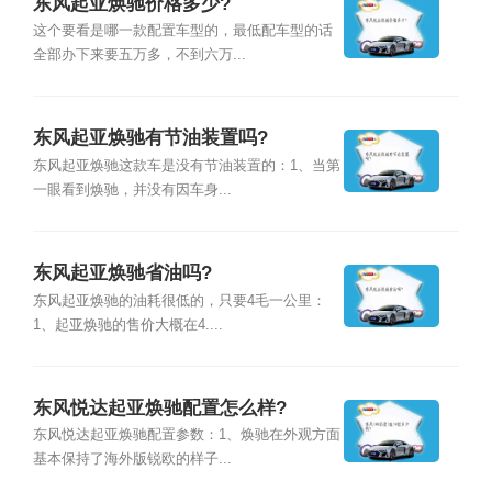
东风起亚焕驰价格多少?
这个要看是哪一款配置车型的，最低配车型的话
全部办下来要五万多，不到六万...
东风起亚焕驰有节油装置吗?
东风起亚焕驰这款车是没有节油装置的：1、当第
一眼看到焕驰，并没有因车身...
东风起亚焕驰省油吗?
东风起亚焕驰的油耗很低的，只要4毛一公里：
1、起亚焕驰的售价大概在4....
东风悦达起亚焕驰配置怎么样?
东风悦达起亚焕驰配置参数：1、焕驰在外观方面
基本保持了海外版锐欧的样子...