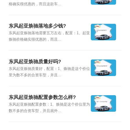
格确实很优惠的，而且这款车...
东风起亚焕驰落地多少钱?
东风起亚焕驰落地需要五万左右，配置：1、起亚
焕驰价格确实很优惠的，而且...
东风起亚焕驰质量好吗?
东风起亚焕驰质量好，配置：1、焕驰是这个价位
里为数不多的合资车型，并且...
东风起亚焕驰配置参数怎么样?
东风起亚焕驰配置参数：1、焕驰是这个价位里为
数不多的合资车型，并且就外...