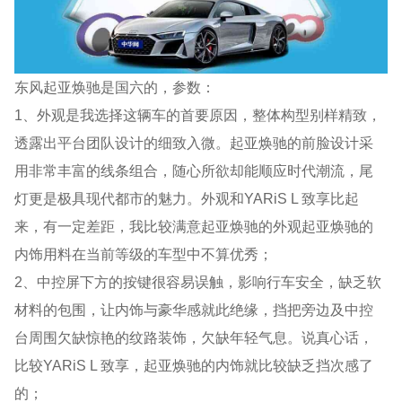
东风起亚焕驰是国六的，参数：
1、外观是我选择这辆车的首要原因，整体构型别样精致，
透露出平台团队设计的细致入微。起亚焕驰的前脸设计采
用非常丰富的线条组合，随心所欲却能顺应时代潮流，尾
灯更是极具现代都市的魅力。外观和YARiS L 致享比起
来，有一定差距，我比较满意起亚焕驰的外观起亚焕驰的
内饰用料在当前等级的车型中不算优秀；
2、中控屏下方的按键很容易误触，影响行车安全，缺乏软
材料的包围，让内饰与豪华感就此绝缘，挡把旁边及中控
台周围欠缺惊艳的纹路装饰，欠缺年轻气息。说真心话，
比较YARiS L 致享，起亚焕驰的内饰就比较缺乏挡次感了
的；