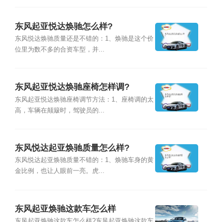
东风起亚悦达焕驰怎么样?
东风悦达焕驰质量还是不错的：1、焕驰是这个价
位里为数不多的合资车型，并...
东风起亚悦达焕驰座椅怎样调?
东风起亚悦达焕驰座椅调节方法：1、座椅调的太
高，车辆在颠簸时，驾驶员的...
东风悦达起亚焕驰质量怎么样?
东风悦达起亚焕驰质量不错的：1、焕驰车身的黄
金比例，也让人眼前一亮。虎...
东风起亚焕驰这款车怎么样
东风起亚焕驰这款车怎么样?东风起亚焕驰这款车