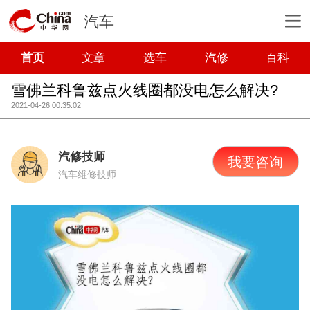
汽车
首页
文章
选车
汽修
百科
雪佛兰科鲁兹点火线圈都没电怎么解决?
2021-04-26 00:35:02
汽修技师
我要咨询
汽车维修技师