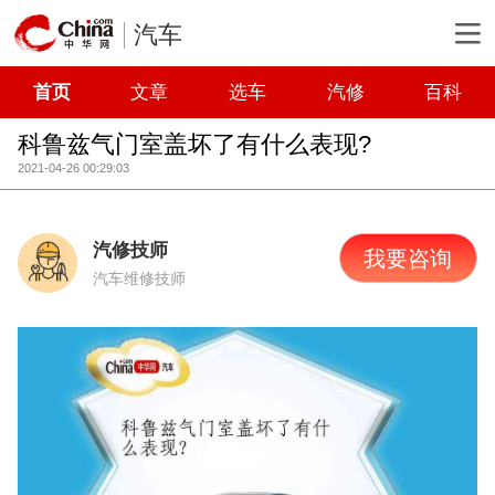
汽车
首页
文章
选车
汽修
百科
科鲁兹气门室盖坏了有什么表现?
2021-04-26 00:29:03
汽修技师
我要咨询
汽车维修技师