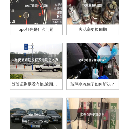
epc灯亮是什么问题
火花塞更换周期
驾驶证到期没有换,逾期怎么办??
玻璃水冻住了如何解决？