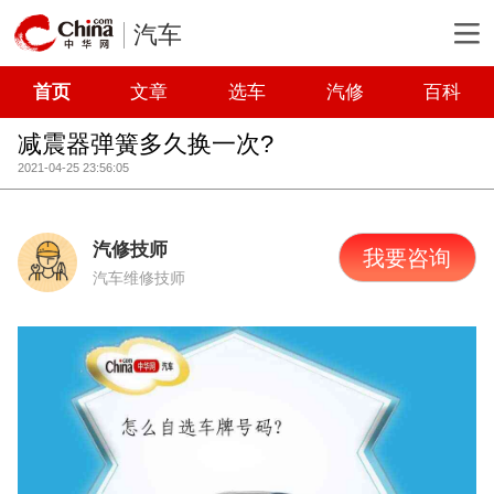
汽车
首页
文章
选车
汽修
百科
减震器弹簧多久换一次?
2021-04-25 23:56:05
汽修技师
我要咨询
汽车维修技师