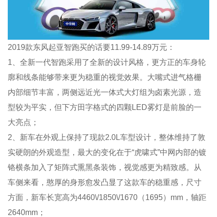
2019款东风起亚智跑买的话要11.99-14.89万元：
1、全新一代智跑采用了全新的设计风格，更方正的车身轮
廓和线条能够带来更为稳重的视觉效果。大嘴式进气格栅
内部细节丰富，两侧远近光一体式大灯组为卤素光源，造
型较为平实，但下方田字格式的四颗LED雾灯是前脸的一
大亮点；
2、新车在外观上保持了现款2.0L车型设计，整体维持了敦
实硬朗的外观造型，最大的变化在于“虎啸式”中网内部的镀
铬横条加入了矩阵式熏黑条装饰，视觉感更为精致感。从
车侧来看，憨厚的身形愈发凸显了这款车的稳重感，尺寸
方面，新车长宽高为4460\/1850\/1670（1695）mm，轴距
2640mm；