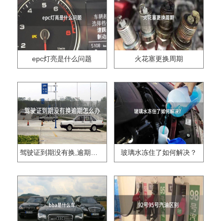
epc灯亮是什么问题
火花塞更换周期
驾驶证到期没有换,逾期怎么办??
玻璃水冻住了如何解决？