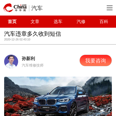
汽车
首页
文章
选车
汽修
百科
汽车违章多久收到短信
2020-12-26 02:43:10
孙新利
我要咨询
汽车维修技师