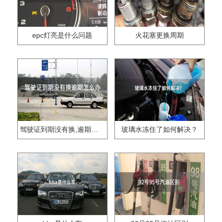
epc灯亮是什么问题
火花塞更换周期
驾驶证到期没有换,逾期怎么办??
玻璃水冻住了如何解决？