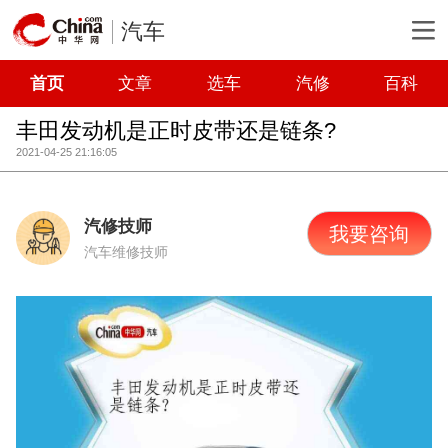
汽车
首页
文章
选车
汽修
百科
丰田发动机是正时皮带还是链条?
2021-04-25 21:16:05
汽修技师
我要咨询
汽车维修技师