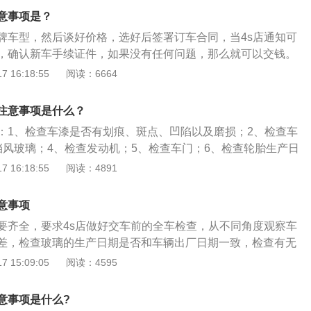
参加定期检验的车辆，不准在道路上行驶。
动车的整车出厂合格证;(六)机动车车辆购置税的完税证明和机动
辆拍照。车子挂牌后，车主会得到车辆登记证书和行驶证。
事项：定期检验合格的车辆，分别在行驶证和《机动车定期检
意事项是？
制保险凭证等。6、验车：在验车区，把整理好的资料交给在
车携带：在平时开车时，需要携带驾驶证和行驶证。在实习期
定期检验不合格的车辆，要在规定的时间内修复，逾期仍然不
牌车型，然后谈好价格，选好后签署订车合同，当4s店通知可
。为配合警察的验车工作，车主应该预先打开发动机舱盖，拆
高速公路行驶。
关有权收缴不合格车辆的号牌和行驶证，车辆将不能在道路上
，确认新车手续证件，如果没有任何问题，那么就可以交钱。
警察主要是检验车架号以及发动机好与资料上的数据是否一
籍；因故不能参加定期审验的车辆，应事先向车辆管理机关申
1、选择品牌车型如果没有目标，那么买车就相当于任由人摆
 16:18:55
阅读：6664
察会给车主一个号码牌，车主到业务大厅等候。7、选号：拿
可委托所在地车辆管理机关代检，检验后将结果通知原籍车辆
亏，而且最终车辆还不适合。所以在购车前，一定要选择好品
厅等待约1小时，资料便会到达办证大厅。现场的警察会再次
参加定期检验的车辆，不准在道路上行驶。
要有目标才去4s店。2、选车来到4s店，销售向你介绍其他车
把资料录入电脑。资料录入完成后，会叫车主的名字进行选号,
注意事项是什么？
这样很容易打乱本身计划，所以一定要坚守自己的目标，不要
人员会给车主打印机动车领牌凭证，并要求去缴费。此处缴费
：1、检查车漆是否有划痕、斑点、凹陷以及磨损；2、检查车
在签署订车合同时，包括其他合同材料时，都要注意合同每一
行卡支付。缴费后等待一段时间后便可以获得行驶证、机动车
挡风玻璃；4、检查发动机；5、检查车门；6、检查轮胎生产日
定金”与“订金”，一字之差，就有可能导致订车费用无法退，注意
买车船税：取得行驶证以及机动车登记证书后，马上找个地方
环境；8、检查车辆基本功能；9、试运行车辆。新车验车的注
 16:18:55
阅读：4891
，定金如果你不买了，人家有理由不退。
管所相应的地方缴纳本年的车船税。车船税缴纳同样不收现
的证书要保管好。新车相关的证书通常4s店会主动交到客户手
、牌照安装：拿着行驶证和机动车登记证书到验车区找安装工
、合格证、车辆一致性证书、机动车登记证书、三包证明、车
意事项
反光号牌并安装。新车上牌照前的准备：1、购车发票原件4联
交付确认表等。
份(原件都是4S提供，复印件各个店不一样，有的会准备好全
要齐全，要求4s店做好交车前的全车检查，从不同角度观察车
了)2、合格证原件+合格证复印件3份；(原件都是4S提供，
差，检查玻璃的生产日期是否和车辆出厂日期一致，检查有无
样，有的会准备好全套，有的就自己动手了)3、身份证原件+复
许多不法车商，企图将重大事故车，泡水车等危险车辆在经过
 15:09:05
阅读：4595
性签字笔1支(随时签字、填表时使用)；温馨提示：车管所和税务
新将其上市，置买家于危险的境地。因此，学会分辨将要购买
车，重大事故车，是一样必备的技能。泡水车的内饰一般会发
意事项是什么?
道，许多连接点位都会不同程度的生锈。而重大事故车由于需