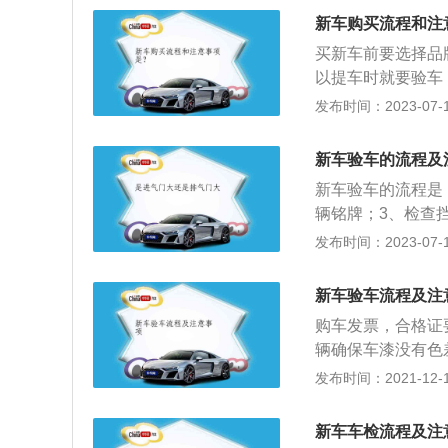
管理机关；无故不
证明;(五)国产机
辆，并且还会为车
准）。年检的注意
新车购买流程和注
车交通事故责任强
2、行驶证需要随
验表》加盖印章；
买新车前要选择品
场的警察进行验车
内，不可以开车上
合格，车辆管理机
以提车时就要验车
卸发动机隔热板。
行驶，也不可以转
以下是相关介绍：
发布时间：2023-07-17
致。验车完毕，警
请延期；驻外汽车
布，这样不但会吃
着号码牌在业务大
管理机关；无故不
牌车型，最后一定
验证车主的身份并
新车验车的流程及
型或者推荐车型，
完成选号后，工作
新车验车的流程是
被销售带偏。3、
同样是只能采用银
辆铭牌；3、检查
项细节，尤其是“
登记证书。8、购
期；7、检查车内
发布时间：2023-07-17
订金是必须退还的
复印一份然后到车
意事项是新车相关
金，只能刷卡。9
中，比如购车发票
新车验车流程及注
人到牌照仓库领取
辆使用手册、新车
+发票联复印件3
购车发票，合格证
套，有的就自己动手
辆确保车漆没有色
复印件各个店不一
明显生锈。当今有
发布时间：2021-12-17
印件2份；4、中
表面修复之后，重
局公示作息时间。
的车辆是否为泡水
新车车检流程及注
黄，发出恶臭的味