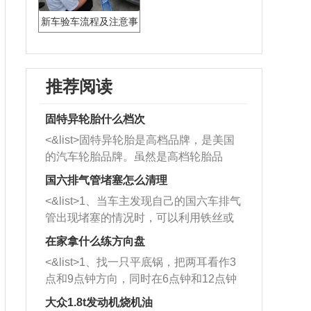
新车验车流程及注意事
项
推荐阅读
固特异轮胎什么档次
<&list>固特异轮胎是高档品牌，是美国
的汽车轮胎品牌。虽然是高档轮胎品
牌，但是中高低端的轮胎都有生产，这
国六排气管堵塞怎么清理
也是为了更好的开拓市场。
<&list>1、当车主发现自己的国六车排气
管出现堵塞的情况时，可以利用铁丝或
者是细棍，直接将杂物给取出来，如果
在家拿什么练方向盘
堵塞情况比较严重，也可以采取应急措
<&list>1、找一只平底锅，把两耳看作3
施。 <&list>2、直接利用木棍将所有的
点和9点钟方向，同时在6点钟和12点钟
杂物推到排气管里面的位置处，然后将
方向做一个标记。 <&list>2、双手握住
三元催化器拆解开，就可以将堵塞的东
大众1.8t发动机烧机油