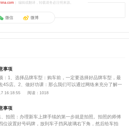
china.com
）编辑或翻译，转载请务必注明来源。
微信
微博
意事项
项：1、选择品牌车型：购车前，一定要选择好品牌车型，最
去4S店。2、做好功课：那么我们可以通过网络来充分了解一
导价、优缺点、油耗、保养成本等等。3、交流：买车时，销
 16:18:55
阅读：1018
型，这时候一定要坚守自己的目标，不要被销售带偏。4、选
款车型后，这时就需要考虑车型的配置了，一定要选择适合自
意事项
因为几乎所有汽车的售价都存在着较大的议价空间，所以大家
1、拍照：办理新车上牌手续的第一步就是拍照。拍照的师傅
砍价。6、留意合同：在签署订车合同时，要注意合同每一项
四位设置好号码牌，放到车子挡风玻璃右下角，然后给车拍
与订金，一字之差，就有可能导致订车费用退不了，注意订金