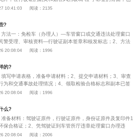
火器是否处于有效范围内齐证件票据现金，年检时，要携带：
效期截止了，即是该验车了；2、年检之前，需查询一下自己
 10:41:03
阅读：2135
强险保险凭证。
录，有的话，就先去交通队的执法站，把违章处理了再去验
有明显故障，比如，发动机的尾气呈黑色或淡蓝色，灯光不
些?
不如以前亮了，或者是刹车有点儿不灵或刹车的时候，车头会
、方法一：免检车（办理人）—车管窗口或交通违法处理窗口
定要先去维修站修理；4、前往检测场之前，检查一下三角标
民警受理、审核资料—行驶证副本签章和核发标志；2、方法
火器是否处于有效范围内齐证件票据现金，年检时，要携带：
（当地车管部门网站、微信公众号等）进行申请，填写相关资
 20:08:04
阅读：1996
强险保险凭证。
受理后，就会以上门收件的形式将所需资料快递到受理处，核
会将所有的检验合格标志以快递的形式送货上门，而你只需交
样的?
（一般是35块）。
、填写申请表格，准备申请材料；2、提交申请材料；3、审查
行为和交通事故处理情况；4、领取检验合格标志和副本已签
 20:08:04
阅读：1996
什么?
、准备材料：驾驶证原件，行驶证原件，身份证原件及复印件1
环保合格证；2、凭驾驶证到车管所厅违章处理窗口办理违
违章的略过；3、到车管所厅咨询处领取豁免申请表，填写完
 20:08:04
阅读：2006