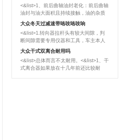
平底锅两耳，然后往左打半圈、一圈、
西取出来。但如果是因为积碳过多引起
<&list>1、前后曲轴油封老化：前后曲轴
一圈半的练习，往右同样也要打相同的
的堵塞，就需要将三元催化器泡在草酸
油封与油大面积且持续接触，油的杂质
圈数。 <&list>3、最后强调要反复练
中进行清洗。 <&list>3、也可以利用清
和发动机内持续温度变化使其密封效果
习，这样就可以形成肌肉记忆，在真实
大众冬天过减速带咯吱咯吱响
洗剂对堵塞的情况得到解决，将清洗剂
逐渐减弱，导致渗油或漏油。<&list>2、
驾驶车辆时，不需要记忆也能打好方
放在燃油箱中，与燃油混合后，车辆启
<&list>1.转向器拉杆头有较大间隙，判
活塞间隙过大：积碳会使活塞环与缸体
向。
动时，就可以和汽油一起进入到燃烧
断间隙需要专用仪器和工具，车主本人
的间隙扩大，导致机油流入燃烧室中，
室，最后形成废气排出，就可以让三元
无法制作，需要将车辆送到修理厂或4s
造成烧机油。<&list>3、机油粘度。使用
大众干式双离合耐用吗
催化器得到清洗，排气管堵塞的情况就
店；<&list>2.车辆半轴套管防尘罩破
机油粘度过小的话，同样会有烧机油现
<&list>总体而言不太耐用。<&list>1、干
能够得到解决。
裂，破裂后会出现漏油现象，使半轴磨
象，机油粘度过小具有很好的流动性，
式离合器如果放在十几年前还比较耐
损严重，磨损的半轴容易损坏，产生异
容易窜入到气缸内，参与燃烧。<&list>
用，但是由于现在的汽车发动机动力输
响；<&list>3.稳定器的转向胶套和球头
4、机油量。机油量过多，机油压力过
出越来越高，使得干式离合器散热不足
老化，一般是使用时间过长造成的。解
大，会将部分机油压入气缸内，也会出
的缺陷也逐渐暴露出来。<&list>2、由于
决方法是更换新的质量好的转向橡胶套
现烧机油。<&list>5、机油滤清器堵塞：
干式双离合的工作环境暴露在空气中，
和球头。
会导致进气不畅，使进气压力下降，形
而离合器的散热也是通离合器罩上面的
成负压，使机油在负压的情况下吸入燃
几个小孔来进行散热。但是在行驶过程
烧室引起烧机油。<&list>6、正时齿轮或
中变速箱需要换挡，就不得不使得离合
链条磨损：正时齿轮或链条的磨损会引
器频繁工作。<&list>3、长时间的低速行
起气阀和曲轴的正时不同步。由于轮齿
驶以及过于频繁的启停，导致离合器的