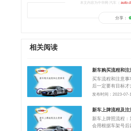
本文内容为中华网·汽车（
auto.
分享：
相关阅读
新车购买流程和注
买车流程和注意事
后一定要有目标才
下车型的特点、指
发布时间：2023-07-17
售向你介绍其他车
配置：确定要哪一
新车上牌流程及注
己的。5、砍价：
新车上牌照流程：
买车时一定要记得
会用根据车架号后
细节，尤其是定金