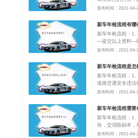
识是否在车上，灭
都写着有效期，有
发布时间：2021-04-27
机动车行驶证、交
的车有没有违章记
车；3、如果汽车
新车年检流程有哪
全，大灯明显感觉
新车年检流程：1
偏向一侧等等，一
—提交以上资料—
识是否在车上，灭
二：通过线上渠道
发布时间：2021-04-26
机动车行驶证、交
料；3、等车管所
查无误后，车管所
新车年检流程是怎
来回的快递费即可
新车年检流程：1
道路交通安全违法
章的行驶证。
发布时间：2021-04-26
新车年检流程需要
新车年检流程：1
份，交强险副本，
章，可以刷卡，无
发布时间：2021-04-26