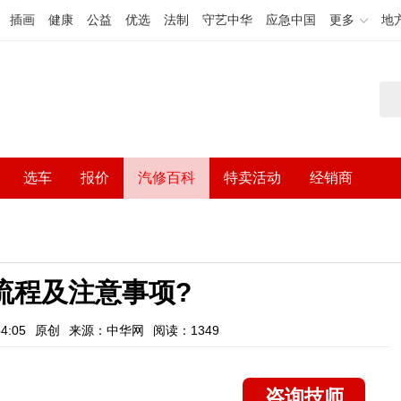
插画
健康
公益
优选
法制
守艺中华
应急中国
更多
地
选车
报价
汽修百科
特卖活动
经销商
流程及注意事项?
4:05
原创
来源：中华网
阅读：1349
咨询技师