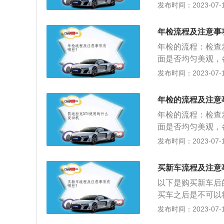
照。拍照前车主需
发布时间：2023-07-17
是他们必须退还的
除，这项工作最好
验车完整流程，相
拓印：拍完照就把
费前一定要确定手
年检流程及注意事
店已经给拓好了两
注意哪些事项：1
年检的流程：检查
后期交资料时被告
定不便宜，所以一
面是否均匀美观，
两份发动机号和三
中如果遇到了优惠
性、转向操纵性、
发布时间：2023-07-17
车，属于免检车型
的陷阱。
件”的要求；检验
括动力、灯光、尾
登记是否与车况相
发动机号及车架号
年检的流程及注意
驶证及车上喷印的
好上述采集表后，
年检的流程：检查
换；大型汽车是否
局刑侦验车通知书
面是否均匀美观，
街道、乡、镇名称
申请表后，把资料
性、转向操纵性、
发布时间：2023-07-17
按规定喷写放大2
车登记所需资料：(
件”的要求；检验
体”字样；字迹要
填写)交强险副本；
登记是否与车况相
准）。年检的注意
买新车流程及注意
格证原件；(5)
驶证及车上喷印的
验表》加盖印章；
需要的资料：(一)
以下是购买新车后
换；大型汽车是否
合格，车辆管理机
人身份证明原件和复
买车之后是不可以
街道、乡、镇名称
行驶，也不可以转
代理人代理的，还
为汽车挂牌时，不
发布时间：2023-07-17
按规定喷写放大2
请延期；驻外汽车
交经办人身份证明
车发票、购置税完
体”字样；字迹要