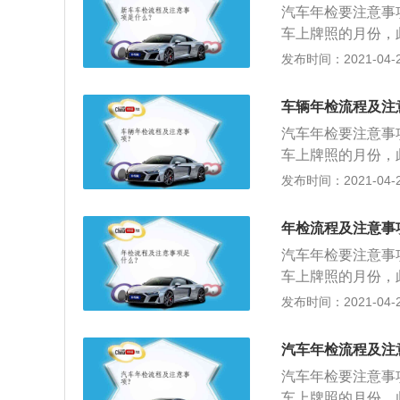
汽车年检要注意事
要更换玻璃，一般
车上牌照的月份，
连接位置的螺丝也
都写着有效期，有
发布时间：2021-04-28
车辆时留意，以免
的车有没有违章记
有无配置自己相对
车；3、如果汽车
车辆年检流程及注
全，大灯明显感觉
汽车年检要注意事
偏向一侧等等，一
车上牌照的月份，
识是否在车上，灭
都写着有效期，有
发布时间：2021-04-28
机动车行驶证、交
的车有没有违章记
车；3、如果汽车
年检流程及注意事
全，大灯明显感觉
汽车年检要注意事
偏向一侧等等，一
车上牌照的月份，
识是否在车上，灭
都写着有效期，有
发布时间：2021-04-27
携带：机动车行驶
的车有没有违章记
车；3、如果汽车
汽车年检流程及注
全，大灯明显感觉
汽车年检要注意事
偏向一侧等等，一
车上牌照的月份，