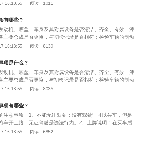
要把贴在挡风玻璃上的ccc贴纸以及汽车燃料消耗量标识贴纸去
 16:18:55
阅读：1011
。7、验车：大家仔细阅读购买新车提车注意事项，4S店提车
在到车管所之前完成，因为这两个标识比较难撕下来的。2、
信可以为你验车提供很大帮助。8、确认新车手续证件：在缴
车停到车管所查验区，找个师傅帮忙拓印。在提车的时候，4s
续材料是否齐全，否则将会影响到之后上牌和保养。购新车需
项有哪些？
份发动机号及车架号了，所以可以直接到刑侦窗口填表。但在
、价位：每个人都希望自己的爱车是最好的，但是好车价格肯
发动机、底盘、车身及其附属设备是否清洁、齐全、有效，漆
知还需要一份车架号的拓印。所以大家要注意了，上牌时需要
定要在买车前充分考虑这个问题。2、警惕各种优惠：在购买
各主要总成是否更换，与初检记录是否相符；检验车辆的制动
份车架号拓印。3、过线：如果买的是一台自主品牌的小轿
大、购车价低，就要注意了，这种情况谨防落入不良商家设下
灯光、排气及其它安全性能是否符合“机动车安全运行技术条
 16:18:55
阅读：8139
，可以省略过线检验这个步骤。非免检车则需要过线检测，包
车辆是否经过改装、改型、改造、行驶证、号牌、车辆档案所有
气、刹车方面的检测。4、刑侦：完成车辆拓印拿到拓印好的
符，有无变化，是否办理了审批和异动、变更手续；号牌、行
后，车主便可以到刑侦检验室填写刑侦验车资料采集表。填写
事项是什么？
号牌放大字样有无损坏、涂改字迹不清等情况，是否需要更
把拓印号以及采集表上交给柜台的业务员录入资料，获得公安
发动机、底盘、车身及其附属设备是否清洁、齐全、有效，漆
按照规定在车门两边用汉字仿宋体喷写单位名称或车辆所在的
。5、上交资料：到车管所的资料采集窗口，填写机动车登记
各主要总成是否更换，与初检记录是否相符；检验车辆的制动
和驾驶室限坐人数；货车后栏板（包括挂车后栏板）外侧是否
交到采集窗口的业务员手上，业务员会帮忙整理好资料。机动
灯光、排气及其它安全性能是否符合“机动车安全运行技术条
 16:18:55
阅读：8035
~3倍的车号，个体或联营户的汽车，门的两侧是否喷写有“个
1)机动车登记需提交的资料；(2)机动车注册申请表(需领取和
车辆是否经过改装、改型、改造、行驶证、号牌、车辆档案所有
求清晰，不得喷写单位代号或其它图案（特殊情况需经车管所批
(3)购车发票(注册登记联)刑侦回执；(4)身份证原件及复印件合
符，有无变化，是否办理了审批和异动、变更手续；号牌、行
事项：定期检验合格的车辆，分别在行驶证和《机动车定期检
事项有哪些？
非上海市户口需流动人员信息登记表购置税附页。单位新车上牌所
号牌放大字样有无损坏、涂改字迹不清等情况，是否需要更
定期检验不合格的车辆，要在规定的时间内修复，逾期仍然不
《机动车注册、转移、注销登记/转入申请表》;(二)机动车所有
的注意事项：1、不能无证驾驶：没有驾驶证可以买车，但是
按照规定在车门两边用汉字仿宋体喷写单位名称或车辆所在的
关有权收缴不合格车辆的号牌和行驶证，车辆将不能在道路上
印件(公户需要提供组织机构代码证、最好再带上公章);(三)由
将车开上路，无证驾驶是违法行为。2、上牌说明：在买车后
和驾驶室限坐人数；货车后栏板（包括挂车后栏板）外侧是否
籍；因故不能参加定期审验的车辆，应事先向车辆管理机关申
需提交代理人身份证明原件和复印件(代理人为单位的，还需提
会查验驾驶证。在购买新车后，上牌需要身份证、合格证、购
 16:18:55
阅读：6852
~3倍的车号，个体或联营户的汽车，门的两侧是否喷写有“个
可委托所在地车辆管理机关代检，检验后将结果通知原籍车辆
原件和复印件)，以及机动车所有人的书面委托;(四)机动车来历
税证明、保险单等。到车管所之后，有工作人员负责查验车
求清晰，不得喷写单位代号或其它图案（特殊情况需经车管所批