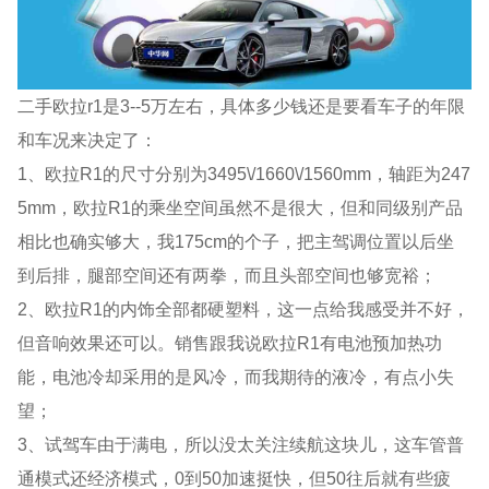
二手欧拉r1是3--5万左右，具体多少钱还是要看车子的年限
和车况来决定了：
1、欧拉R1的尺寸分别为3495\/1660\/1560mm，轴距为247
5mm，欧拉R1的乘坐空间虽然不是很大，但和同级别产品
相比也确实够大，我175cm的个子，把主驾调位置以后坐
到后排，腿部空间还有两拳，而且头部空间也够宽裕；
2、欧拉R1的内饰全部都硬塑料，这一点给我感受并不好，
但音响效果还可以。销售跟我说欧拉R1有电池预加热功
能，电池冷却采用的是风冷，而我期待的液冷，有点小失
望；
3、试驾车由于满电，所以没太关注续航这块儿，这车管普
通模式还经济模式，0到50加速挺快，但50往后就有些疲