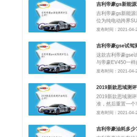
油质量太低时，燃
吉利帝豪gs新能源
油浪费，从而导致
吉利帝豪gs新能源
低油耗量；2、暴
位为纯电动跨界S
高，就容易使汽车
闭式处理，以彰显
发布时间：2021-04-28
柔驾驶汽车，学会
440\/1833\/
碳太严重时，燃油
Se同样沿袭了帝
状。要及时对发动
吉利帝豪gse试驾
线条。其中最大变
会增加发动机的负
这款吉利帝豪gs
级为TFT仪表盘。
与帝豪EV450
仅在两侧留有通风
发布时间：2021-04-28
设计；2、帝豪G
式的设计，而水波
2019新款思域测
技感的；3、内饰
2019新款思域测
非常舒适，而且相
准，然后重置一个
意；4、动力系统
看加了几升的油，
发布时间：2021-04-28
同的动力系统，搭
更准确的方法；2
航353公里，最大
为升\/百公里，汽
吉利帝豪油耗多少
低，基本上没有参