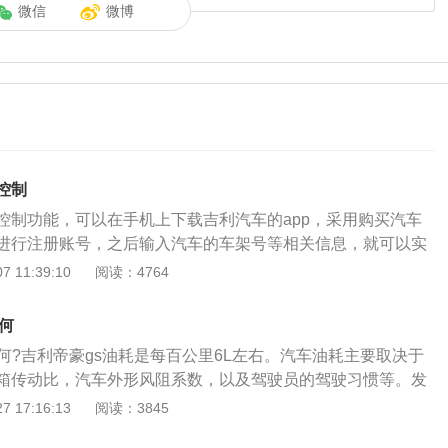
微信
微博
控制
控制功能，可以在手机上下载吉利汽车的app，采用购买汽车
进行注册账号，之后输入汽车的车架号等相关信息，就可以实
车了。吉利帝豪代表了吉利汽车安全节能环保的发展理念，对
 11:39:10
阅读：4764
传承也有突破，吉利帝豪车型以具有竞争力的性价比向广大消
主高档轿车车型，可以满足各种消费群体的使用需求。在吉利
何
帝豪汽车品牌代言的车型是帝豪gt，这是帝豪品牌销量最高的
何?吉利帝豪gs油耗是每百公里6L左右。汽车油耗主要取决于
车的第1个全球车平台就是吉利帝豪，吉利帝豪是按照欧洲法
箱传动比，汽车外形风阻系数，以及驾驶员的驾驶习惯等。发
的车型，可以向欧洲发达国家和地区出口，成为吉利品牌开拓
，其内耗就越低，能够把更多的汽油燃烧转化为发动机的运转
 17:16:13
阅读：3845
耗高的原因如下：1、所添加燃油质量太低：当汽车添加的燃