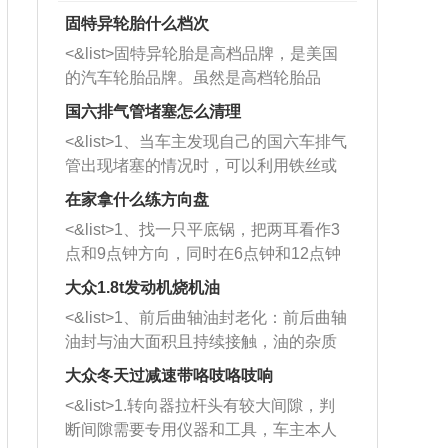
固特异轮胎什么档次
<&list>固特异轮胎是高档品牌，是美国
的汽车轮胎品牌。虽然是高档轮胎品
牌，但是中高低端的轮胎都有生产，这
国六排气管堵塞怎么清理
也是为了更好的开拓市场。
<&list>1、当车主发现自己的国六车排气
管出现堵塞的情况时，可以利用铁丝或
者是细棍，直接将杂物给取出来，如果
在家拿什么练方向盘
堵塞情况比较严重，也可以采取应急措
<&list>1、找一只平底锅，把两耳看作3
施。 <&list>2、直接利用木棍将所有的
点和9点钟方向，同时在6点钟和12点钟
杂物推到排气管里面的位置处，然后将
方向做一个标记。 <&list>2、双手握住
三元催化器拆解开，就可以将堵塞的东
大众1.8t发动机烧机油
平底锅两耳，然后往左打半圈、一圈、
西取出来。但如果是因为积碳过多引起
<&list>1、前后曲轴油封老化：前后曲轴
一圈半的练习，往右同样也要打相同的
的堵塞，就需要将三元催化器泡在草酸
油封与油大面积且持续接触，油的杂质
圈数。 <&list>3、最后强调要反复练
中进行清洗。 <&list>3、也可以利用清
和发动机内持续温度变化使其密封效果
习，这样就可以形成肌肉记忆，在真实
大众冬天过减速带咯吱咯吱响
洗剂对堵塞的情况得到解决，将清洗剂
逐渐减弱，导致渗油或漏油。<&list>2、
驾驶车辆时，不需要记忆也能打好方
放在燃油箱中，与燃油混合后，车辆启
<&list>1.转向器拉杆头有较大间隙，判
活塞间隙过大：积碳会使活塞环与缸体
向。
动时，就可以和汽油一起进入到燃烧
断间隙需要专用仪器和工具，车主本人
的间隙扩大，导致机油流入燃烧室中，