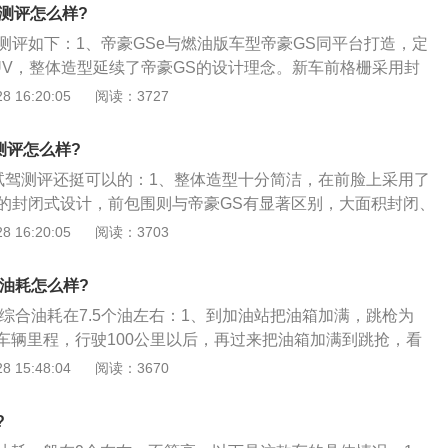
油和混合气体在发动机内就不能充分地燃烧，就会造成部分燃
测评怎么样?
汽车的油耗升高。需要添加高质量的燃油就可在一定程度上降
测评如下：1、帝豪GSe与燃油版车型帝豪GS同平台打造，定
力驾驶：当驾驶员驾驶汽车太暴力时，发动机转速往往会比较
UV，整体造型延续了帝豪GS的设计理念。新车前格栅采用封
发动机超负荷运转，汽车的油耗就高了。要转变驾车方式，温
其新能源车的身份；2、尺寸方面，帝豪GSe的长宽高分别为4
 16:20:05
阅读：3727
提前刹车，缓缓起步；3、发动机积碳过于严重：当发动机积
1560mm，轴距为2700mm，均与GS保持一致；3、内饰方面，帝豪G
就得不到正常的运输，汽车就会出现油耗增加，动力变弱的症
豪GS的设计风格，中控台的设计理念源自杭州西湖拱桥的轮廓
机积碳进行清理；4、汽车自重太大：当汽车自重太大时，就
测评怎么样?
化在于排挡配合新能源车身份换成了旋钮式，此外仪表盘也升
担，油耗就高了。要减轻汽车自重。
e试驾测评还挺可以的：1、整体造型十分简洁，在前脸上采用了
一样的封闭式设计，前包围则与帝豪GS有显著区别，大面积封闭、
口。车尾部分与普通燃油版车型基本一致，下方取消了排气管
 16:20:05
阅读：3703
Se实在帝豪GS上再设计的，只是将进气格栅取消，换成了一体
涟漪中网的家族元素得以保留，整体来说还是非常具有未来科
评油耗怎么样?
部分依旧是吉利3.0时代产品的家族风格，整体细节、触觉等都
评综合油耗在7.5个油左右：1、到加油站把油箱加满，跳枪为
关配置也是再同级别车型中很有优势，乘坐空间也令人比较满
车辆里程，行驶100公里以后，再过来把油箱加满到跳抢，看
，根据之前厂家透露的消息，新车可能将使用与帝豪EV450相
简单的除法就能得出平均油耗了，这个方法是公认的比仪表盘
 15:48:04
阅读：3670
载一台120千瓦的电动机，使用三元锂电池组，综合工况下续
、瞬时油耗，也就是车辆某瞬间的燃油消耗，汽车行驶时显示
续航超过400公里。
车静止时显示为升\/小时，所以瞬时油耗计算很复杂，忽高忽
?
考价值；3、平均油耗，我们通常所指的油耗就是平均油耗，