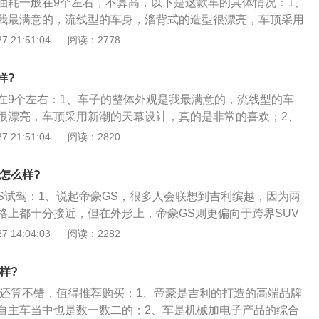
油耗一般在9个左右，不算高，以下是这款车的具体情况：1、
算，也叫作百公里油耗。通俗的讲就是最近的一百公里路程，
我最满意的，流线型的车身，溜背式的造型很漂亮，车顶采用
，但这中间也有猫腻，比如这一百公里的期间，车辆启动但没
真的是非常的喜欢；2、整车颜值是相当的高，相信很多人也
 21:51:04
阅读：2778
生的的油耗很多汽车是不会计算进去的。
观才来选车购车的，我也不例外，就是被这车的外观吸引的，
它；3、车子整体内饰材质非常好，做工也很精细，车内到处
样?
的元素，让人感觉很是满意。中控台和车门的衬板摸起来手感
在9个左右：1、车子的整体外观是我最满意的，流线型的车
可以有高挡车的感觉，另外整车内饰很注重科技感的融入，处
很漂亮，车顶采用新潮的天幕设计，真的是非常的喜欢；2、
印记，让人很是喜欢！车内乘用空间足够用，后排也很宽敞，
高，相信很多人也是相中了这车的外观才来选车购车的，我也
 21:51:04
阅读：2820
论是在驾驶位，在副驾驶位，还是在后排乘坐。都没有丝毫的压
车的外观吸引的，所以才相中它购买它；3、车子整体内饰材
轴距在这里起了决定性的作用，真的很不错。
很精细，车内到处都能体现出中国风的元素，让人感觉很是满
9怎么样?
的衬板摸起来手感都出奇的好，完全可以有高挡车的感觉，另
GS试驾：1、说起帝豪GS，很多人会联想到吉利缤越，因为两
科技感的融入，处处都有科技线条的印记，让人很是喜欢；
格上都十分接近，但在外形上，帝豪GS则更偏向于跨界SUV
足够用，后排也很宽敞，1米8的大个子不论是在驾驶位，在副
车身、略微向下延伸的车顶线条。与传统SUV造型有别的跨界S
 14:04:03
阅读：2282
排乘坐。都没有丝毫的压迫感，整车宽大的轴距在这里起了决
是更多的时尚感；2、外观造型部分，帝豪GS带来更多的是时尚
很不错；5、但美中不足的是后备箱置物空间略显小了些，但
色中网格栅的处理、还是车尾双出排气营造的运动感，都能看
游还是可以的。
样?
上已经相当成熟，在应该走运动、时尚路线的帝豪GS身上，毫
整体还算不错，值得推荐购买：1、帝豪是吉利的打造的高端品牌
特诊都展现到位；3、对于既想要两厢轿车形态又需要拥有较
自主车当中也是数一数二的；2、车是机械加电子产品的综合
费者来说，相信帝豪GS的外形是十分有吸引力的。