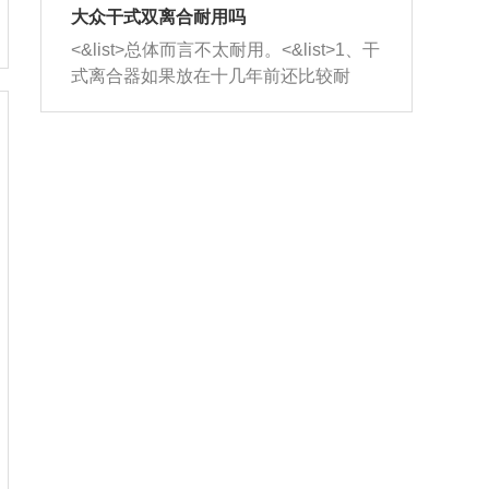
室，最后形成废气排出，就可以让三元
无法制作，需要将车辆送到修理厂或4s
造成烧机油。<&list>3、机油粘度。使用
大众干式双离合耐用吗
催化器得到清洗，排气管堵塞的情况就
店；<&list>2.车辆半轴套管防尘罩破
机油粘度过小的话，同样会有烧机油现
<&list>总体而言不太耐用。<&list>1、干
能够得到解决。
裂，破裂后会出现漏油现象，使半轴磨
象，机油粘度过小具有很好的流动性，
式离合器如果放在十几年前还比较耐
损严重，磨损的半轴容易损坏，产生异
容易窜入到气缸内，参与燃烧。<&list>
用，但是由于现在的汽车发动机动力输
响；<&list>3.稳定器的转向胶套和球头
4、机油量。机油量过多，机油压力过
出越来越高，使得干式离合器散热不足
老化，一般是使用时间过长造成的。解
大，会将部分机油压入气缸内，也会出
的缺陷也逐渐暴露出来。<&list>2、由于
决方法是更换新的质量好的转向橡胶套
现烧机油。<&list>5、机油滤清器堵塞：
干式双离合的工作环境暴露在空气中，
和球头。
会导致进气不畅，使进气压力下降，形
而离合器的散热也是通离合器罩上面的
成负压，使机油在负压的情况下吸入燃
几个小孔来进行散热。但是在行驶过程
烧室引起烧机油。<&list>6、正时齿轮或
中变速箱需要换挡，就不得不使得离合
链条磨损：正时齿轮或链条的磨损会引
器频繁工作。<&list>3、长时间的低速行
起气阀和曲轴的正时不同步。由于轮齿
驶以及过于频繁的启停，导致离合器的
或链条磨损产生的过量侧隙，使得发动
温度不断升高，而低速行驶时空气流动
机的调节无法实现：前一圈的正时和下
效率不高，无法将离合器中的热量有效
一圈可能就不一样。当气阀和活塞的运
的带走，导致离合器内部的温度不断升
动不同步时，会造成过大的机油消耗。
高，加速离合器的磨损。
解决方法：更换正时齿轮或链条。<&list
>7、内垫圈、进风口破裂：新的发动机
设计中，经常采用各种由金属和其他材