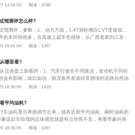
毛病不会有大碍，没人敢保证100%的不出问题，这个是任何
 14:04:03
阅读：2298
出现的；3、不过建议国产车最好还是买手动挡的，现在国产
般都是进口或合资的，如果你不嫌弃技术老旧开着倒也没什
l试驾测评怎么样?
的F6，我只能说：很赞。
gl试驾测评，参数：1、动力方面，1.4T涡轮增压CVT变速箱，
开的本田快很多，在高速上超车也很快，从广西老家到江苏，
斤的东西开着也不感觉到吃力，提速都很快，我个人感觉够用
 18:41:04
阅读：1307
，转向精准，高速沉稳，跑高速车子尝试开到150码车子也很
用起来方便，定速巡航长途跑高速让人感觉更好，电子助力，
耗从哪里看?
感觉到累；3、油耗方面，提车到现在跑了6667公里，显示平
油耗从仪表盘上面看的：1、汽车行驶在不同路况，发动机不同转
动挡的这样的车子，综合下来算起来的油耗，我个人觉得不高，可
然会有影响，就比如说，路况条件差或经常拥堵的道路自然油
面，座椅软硬适中，包裹性好，坐着舒服，自动空调，非常实
00-4000转，而经济车速在60-90km\/h，所以经常跑高速的
 18:36:05
阅读：1428
车辆油耗自然低；2、虽然车辆本身油耗已成定局，但很大一
有驾驶员的驾驶习惯所决定的；3、首先不是要考虑车的油耗
么看平均油耗?
是要先排除汽车本身的故障，调出平均时速来找一找问题所
行车油耗显示界面调节出来，就有近期平均油耗、瞬时油耗的
带的油耗表也只能作为参考。
帝豪这款车给我的总体感觉就是有点华而不实，单看帝豪外形
配置也不错，但试驾一下之后才觉得它的动力很欠缺，连超个
 18:36:05
阅读：1497
桥更吃力；2、另外，听我一个开吉利帝豪的朋友说，经典这