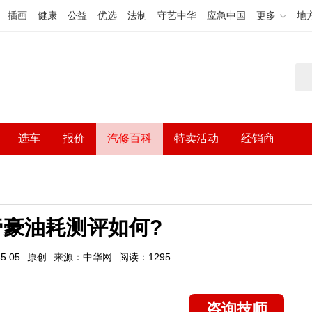
插画
健康
公益
优选
法制
守艺中华
应急中国
更多
地
选车
报价
汽修百科
特卖活动
经销商
利帝豪油耗测评如何?
5:05
原创
来源：中华网
阅读：1295
咨询技师