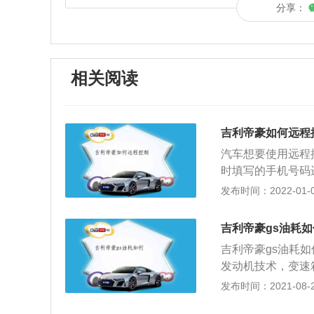
分享：
相关阅读
吉利帝豪如何远程
汽车想要使用远程
时填写的手机号码
现在手机上操控汽
发布时间：2022-01-07
吉利旗下的汽车有
费者提供环保的自
吉利帝豪gs油耗如
帝豪产品中最能为
吉利帝豪gs油耗如
汽车车型。吉利汽
发动机技术，变速
规和标准进行研发
动机热转换率越高
发布时间：2021-08-27
全新市场的助力。
做功输出。汽车油