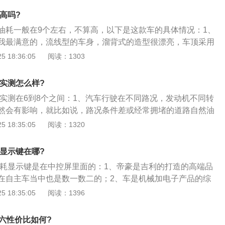
油耗也比较高，也就没打算买它了。后来我去试驾了一下荣威
耗高吗?
质量是没话说的，车很皮实；3、内饰做工很精致，还有很多高科
油耗一般在9个左右，不算高，以下是这款车的具体情况：1、
如说那个ivoka语音系统，可实现人机对话，导航，打电话，发
我最满意的，流线型的车身，溜背式的造型很漂亮，车顶采用
输入了，很有科技感。350这车性价比不错，我个人感觉更值
真的是非常的喜欢；2、整车颜值是相当的高，相信很多人也
 18:36:05
阅读：1303
观才来选车购车的，我也不例外，就是被这车的外观吸引的，
它；3、车子整体内饰材质非常好，做工也很精细，车内到处
耗实测怎么样?
的元素，让人感觉很是满意。中控台和车门的衬板摸起来手感
耗实测在6到8个之间：1、汽车行驶在不同路况，发动机不同转
可以有高挡车的感觉，另外整车内饰很注重科技感的融入，处
然会有影响，就比如说，路况条件差或经常拥堵的道路自然油
印记，让人很是喜欢！车内乘用空间足够用，后排也很宽敞，
00-4000转，而经济车速在60-90km\/h，所以经常跑高速的
 18:35:05
阅读：1320
论是在驾驶位，在副驾驶位，还是在后排乘坐。都没有丝毫的压
车辆油耗自然低；2、虽然车辆本身油耗已成定局，但很大一
轴距在这里起了决定性的作用，真的很不错。
有驾驶员的驾驶习惯所决定的；3、首先不是要考虑车的油耗
耗显示键在哪?
是要先排除汽车本身的故障，调出平均时速来找一找问题所
豪油耗显示键是在中控屏里面的：1、帝豪是吉利的打造的高端品
带的油耗表也只能作为参考。
在自主车当中也是数一数二的；2、车是机械加电子产品的综
小毛病不会有大碍，没人敢保证100%的不出问题，这个是任
 18:35:05
阅读：1396
能出现的；3、不过建议国产车最好还是买手动挡的，现在国
一般都是进口或合资的，如果你不嫌弃技术老旧开着倒也没什
国六性价比如何?