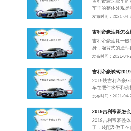
吉利帝豪这款车的
一般以百公里来计
车子的整体外观是
汽车消耗了几升油
新潮的天幕设计，
发布时间：2021-04-27
有行驶，怠速所产
是相中了这车的外
所以才相中它购买
吉利帝豪油耗怎么
都能体现出中国风
吉利帝豪油耗一般
都出奇的好，完全
身，溜背式的造型
处都有科技线条的
整车颜值是相当的
发布时间：2021-04-27
1米8的大个子不
不例外，就是被这
迫感，整车宽大的
质非常好，做工也
吉利帝豪试驾201
意。中控台和车门
2019块吉利帝豪
外整车内饰很注重
车在硬件水平和价
4、车内乘用空间
造型-更加扁平的
发布时间：2021-04-27
驾驶位，还是在后
UV，带来的自然
定性的作用，真的
感，同时无论是黑
对于一般的家庭出
2019吉利帝豪怎么
出吉利在外形设计
2019吉利帝豪
不吝啬地把该有的
了，装配及做工在
好通过性的年轻消