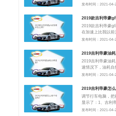
体，一般都是些小
发布时间：2021-04-27
一个品牌都有可能
车匹配的自动挡一
2019款吉利帝豪g
么。开过一次手动
2019款吉利帝豪
在加速上比我以前
车上拉着500多
发布时间：2021-04-25
了；2、操控方面
稳，多功能方向盘
2019吉利帝豪油
用起来轻盈，不会
2019吉利帝豪
均油耗9.0，自
速情况下，油耗自
以接受；舒适性方
耗高，经济转速在20
发布时间：2021-04-25
用。
车辆比在市区跑的
部分额外的油耗是
2019吉利帝豪怎
是不是虚标了，而
调节行车电脑，把
在！另外，汽车自
显示了：1、吉利
及内饰还算可以，
发布时间：2021-04-25
车都比较费劲，上