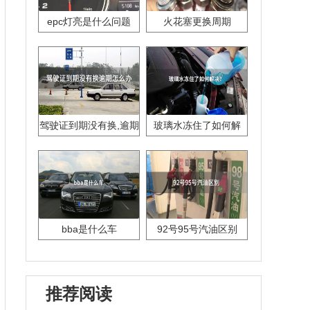
epc灯亮是什么问题
火花塞更换周期
驾驶证到期没有换,逾期
玻璃水冻住了如何解
怎么办??
决？
bba是什么车
92号95号汽油区别
推荐阅读