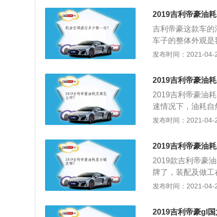
款车胎噪比较大，
2019吉利帝豪油
350，350这车
吉利帝豪这款车的
技的跨级配置，比
车子的整体外观是
短信都不用再手动
新潮的天幕设计，
发布时间：2021-04-25
得入手。
是相中了这车的外
所以才相中它购买
2019吉利帝豪油
都能体现出中国风
2019吉利帝豪油
都出奇的好，完全
速情况下，油耗自
处都有科技线条的
耗高，经济转速在20
发布时间：2021-04-25
1米8的大个子不
车辆比在市区跑的
迫感，整车宽大的
部分额外的油耗是
2019吉利帝豪油
是不是虚标了，而
2019款吉利帝
在！另外，汽车自
牌了，装配及做工
合体，一般都是些
发布时间：2021-04-25
何一个品牌都有可
产车匹配的自动挡
2019吉利帝豪gl