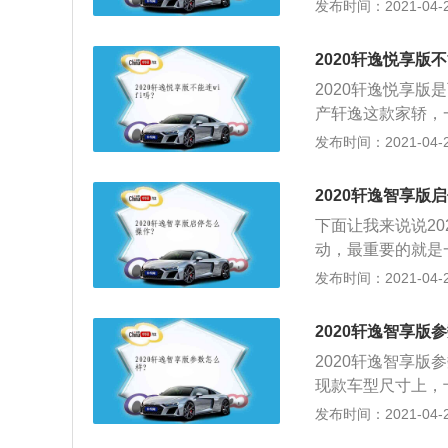
与蜂窝状进气格栅
发布时间：2021-04-25
四条曲线分割之下
雾灯区域也采用了
新车有着多条锐利
2020轩逸悦享版不能
4、而下方搭配的
2020轩逸悦享版
两款16英寸轮圈，轮胎
产轩逸这款家轿，
斯和马自达昂克赛
发布时间：2021-04-25
动机性能，自然也
一方面原因是和经
2020轩逸智享版
度比较大，相比起
下面让我来说说2
动，最重要的就是
自检汽车电脑系统
发布时间：2021-04-25
一定要松开手刹，
一定要观察周围是
2020轩逸智享版
火。
2020轩逸智享
现款车型尺寸上，十
到了2712mm这
发布时间：2021-04-25
后排空间表现更加