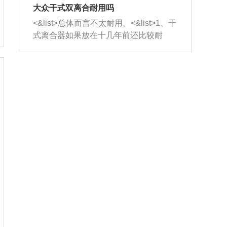
室，最后形成废气排出，就可以让三元
无法制作，需要将车辆送到修理厂或4s
造成烧机油。<&list>3、机油粘度。使用
大众干式双离合耐用吗
催化器得到清洗，排气管堵塞的情况就
店；<&list>2.车辆半轴套管防尘罩破
机油粘度过小的话，同样会有烧机油现
<&list>总体而言不太耐用。<&list>1、干
能够得到解决。
裂，破裂后会出现漏油现象，使半轴磨
象，机油粘度过小具有很好的流动性，
式离合器如果放在十几年前还比较耐
损严重，磨损的半轴容易损坏，产生异
容易窜入到气缸内，参与燃烧。<&list>
用，但是由于现在的汽车发动机动力输
响；<&list>3.稳定器的转向胶套和球头
4、机油量。机油量过多，机油压力过
出越来越高，使得干式离合器散热不足
老化，一般是使用时间过长造成的。解
大，会将部分机油压入气缸内，也会出
的缺陷也逐渐暴露出来。<&list>2、由于
决方法是更换新的质量好的转向橡胶套
现烧机油。<&list>5、机油滤清器堵塞：
干式双离合的工作环境暴露在空气中，
和球头。
会导致进气不畅，使进气压力下降，形
而离合器的散热也是通离合器罩上面的
成负压，使机油在负压的情况下吸入燃
几个小孔来进行散热。但是在行驶过程
烧室引起烧机油。<&list>6、正时齿轮或
中变速箱需要换挡，就不得不使得离合
链条磨损：正时齿轮或链条的磨损会引
器频繁工作。<&list>3、长时间的低速行
起气阀和曲轴的正时不同步。由于轮齿
驶以及过于频繁的启停，导致离合器的
或链条磨损产生的过量侧隙，使得发动
温度不断升高，而低速行驶时空气流动
机的调节无法实现：前一圈的正时和下
效率不高，无法将离合器中的热量有效
一圈可能就不一样。当气阀和活塞的运
的带走，导致离合器内部的温度不断升
动不同步时，会造成过大的机油消耗。
高，加速离合器的磨损。
解决方法：更换正时齿轮或链条。<&list
>7、内垫圈、进风口破裂：新的发动机
设计中，经常采用各种由金属和其他材