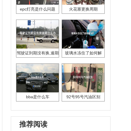
epc灯亮是什么问题
火花塞更换周期
驾驶证到期没有换,逾期
玻璃水冻住了如何解
怎么办??
决？
bba是什么车
92号95号汽油区别
推荐阅读