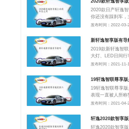
2020款轩逸智享
为1815mm，高度
2020款日产轩
配的变速箱有5挡
你还没有踩刹车，
瓦，最大扭矩为16
过不一定能将车辆完
发布时间：2022-03-28
秒，工信部公布的百
16日上市，定位为紧
9年推出的一个轿
万-16.15万元
型之一，日产蓝鸟
新轩逸智享版有导
靠性还是不错的，
力军，也是日产历
2019款新轩逸
候，主动刹车可以
大灯、LED日间
经过了重新的设计
发布时间：2021-11-10
版外）均配备了自
部设计依然饱满圆
19轩逸智联尊享版
升。另外这款车的
19轩逸智联尊享
值得一提的是，新
表现一直被人所称
的安全性。新轩逸
舒适的座椅，简单
发布时间：2021-04-28
配备了邓禄普195
款轩逸为2019款
式铝合金轮毂显得
种发动机，自动挡
升了整车的豪华感
轩逸2020款智享
大概有1-2万左
的驾驶席车窗为一
轩逸2020款智