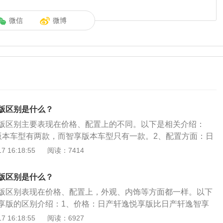
微信
微博
版区别是什么？
版区别主要表现在价格、配置上的不同。以下是相关介绍：
版本车型有两款，而智享版本车型只有一款。2、配置方面：日
型的配置更加丰富，比悦享版本车型多了主动刹车、疲劳驾驶
 16:18:55
阅读：7414
技术、内置行车记录仪、后排出风口等配置。3、尺寸方面：
mm，宽度为1815mm，高度为1450mm，轴距为2712mm。
版区别是什么？
版区别表现在价格、配置上，外观、内饰等方面都一样。以下
享版的区别介绍：1、价格：日产轩逸悦享版比日产轩逸智享
产轩逸悦享版在售车型有两款，而日产轩逸悦智享版在售车型
 16:18:55
阅读：6927