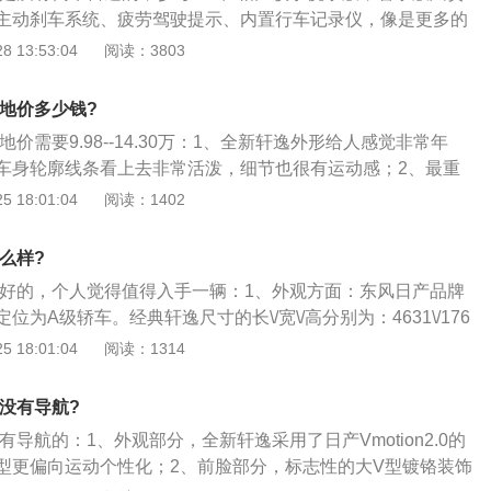
家庭。
主动刹车系统、疲劳驾驶提示、内置行车记录仪，像是更多的
也不妨碍男司机中的一些马大哈；2、最实用的就是主动刹车
 13:53:04
阅读：3803
这两项配置都是为了防止撞到人而设定的，实用性很强，加的
完全看个人需求，个人觉得还是值得的，毕竟现在很多司机朋
落地价多少钱?
车记录仪（没办法啊，国内的碰瓷行业实在是发达，有备无
地价需要9.98--14.30万：1、全新轩逸外形给人感觉非常年
定要比加装的好的多；3、而主动刹车系统更是想装都装不
车身轮廓线条看上去非常活泼，细节也很有运动感；2、最重
情况，起到的作用没准能帮你省下一套房。
去还有几分“小天籁”的感觉，那是因为兄弟俩都采用了V-Moti
 18:01:04
阅读：1402
，外观挡次感一下子提升上来了；3、标志性V型中网尺寸进一步
利的前大灯组，整个前脸显得棱角分明；4、全新轩逸的车身
怎么样?
了10mm、12mm，与此同时，它宽度增加了55mm。相比之
版挺好的，个人觉得值得入手一辆：1、外观方面：东风日产品牌
低了56mm。
为A级轿车。经典轩逸尺寸的长\/宽\/高分别为：4631\/176
，轴距为2700毫米；2、新款轩逸在轴距和宽度保持不变的情况下，
 18:01:04
阅读：1314
度方面做出了调整，分别增加了34毫米、2毫米。相比现款而
内空间更加宽敞，市场竞争力也有了进一步的提升；3、新款
有没有导航?
用日产\"V-Motion\"设计语言，新车前脸采用倒梯形网进气格
有导航的：1、外观部分，全新轩逸采用了日产Vmotion2.0的
，使新车颇有运动气息。前大灯棱角分明，外部凸出部分使大
型更偏向运动个性化；2、前脸部分，标志性的大V型镀铬装饰
远光灯与日间行车灯的组合交相呼应科技感十足。发动机盖在