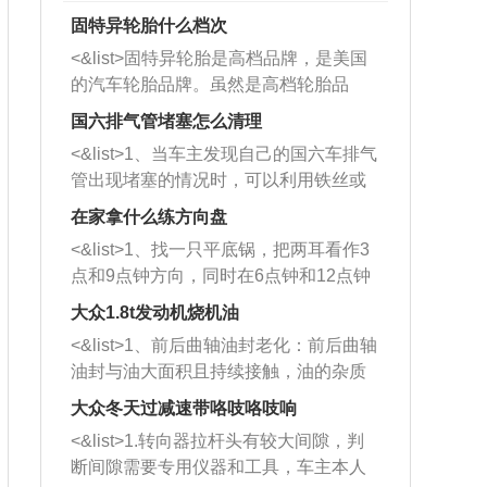
固特异轮胎什么档次
<&list>固特异轮胎是高档品牌，是美国
的汽车轮胎品牌。虽然是高档轮胎品
牌，但是中高低端的轮胎都有生产，这
国六排气管堵塞怎么清理
也是为了更好的开拓市场。
<&list>1、当车主发现自己的国六车排气
管出现堵塞的情况时，可以利用铁丝或
者是细棍，直接将杂物给取出来，如果
在家拿什么练方向盘
堵塞情况比较严重，也可以采取应急措
<&list>1、找一只平底锅，把两耳看作3
施。 <&list>2、直接利用木棍将所有的
点和9点钟方向，同时在6点钟和12点钟
杂物推到排气管里面的位置处，然后将
方向做一个标记。 <&list>2、双手握住
三元催化器拆解开，就可以将堵塞的东
大众1.8t发动机烧机油
平底锅两耳，然后往左打半圈、一圈、
西取出来。但如果是因为积碳过多引起
<&list>1、前后曲轴油封老化：前后曲轴
一圈半的练习，往右同样也要打相同的
的堵塞，就需要将三元催化器泡在草酸
油封与油大面积且持续接触，油的杂质
圈数。 <&list>3、最后强调要反复练
中进行清洗。 <&list>3、也可以利用清
和发动机内持续温度变化使其密封效果
习，这样就可以形成肌肉记忆，在真实
大众冬天过减速带咯吱咯吱响
洗剂对堵塞的情况得到解决，将清洗剂
逐渐减弱，导致渗油或漏油。<&list>2、
驾驶车辆时，不需要记忆也能打好方
放在燃油箱中，与燃油混合后，车辆启
<&list>1.转向器拉杆头有较大间隙，判
活塞间隙过大：积碳会使活塞环与缸体
向。
动时，就可以和汽油一起进入到燃烧
断间隙需要专用仪器和工具，车主本人
的间隙扩大，导致机油流入燃烧室中，