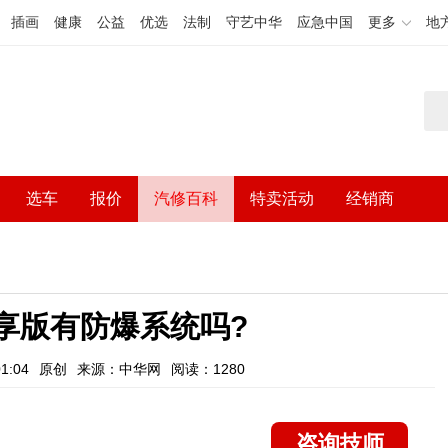
插画
健康
公益
优选
法制
守艺中华
应急中国
更多
地
选车
报价
汽修百科
特卖活动
经销商
智享版有防爆系统吗?
1:04
原创
来源：中华网
阅读：1280
咨询技师