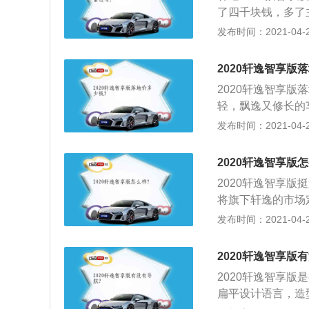
以便方成员较多的
了四千块钱，多了
为女司机考虑，但
发布时间：2021-04-28
和行车记录仪了，
钱也就四千块钱，
2020轩逸智享版
友都在自己加装行
2020轩逸智享版落
患），原厂带的肯
轻，飘逸又修长的
了，对于一些紧急
要的是，它一眼看过
发布时间：2021-04-25
on2.0设计语言
加大，两侧搭配锐
2020轩逸智享版
长度和轴距分别加长
2020轩逸智享
下，它的车身高度降
将旗下轩逸的市场定位
0\/1503毫米
发布时间：2021-04-25
在车身的长度和高
言，新款轩逸的车
2020轩逸智享版
轩逸在外观方面将采
2020轩逸智享版是
栅配以镀铬装饰条
扁平设计语言，造
灯造型更加犀利。