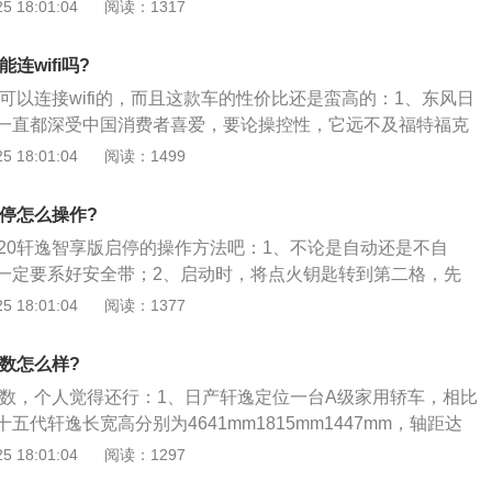
相组合，两旁全新样式的前大灯组设计也更为时尚，而下方的
 18:01:04
阅读：1317
，也显得力量感。
棱角分明的造型，一改此前轩逸中庸的形象；3、侧面部分，
的腰线纵横交错，通过线条构成块面，营造出十足的肌肉感；
连wifi吗?
轮毂也为全新造型的17英寸五辐轮圈，并根据配置的不同提供
是可以连接wifi的，而且这款车的性价比还是蛮高的：1、东风日
则匹配215\/50R17和205\/60R16两种。
一直都深受中国消费者喜爱，要论操控性，它远不及福特福克
拉，要说质量稳定性；2、也不如丰田卡罗拉那么出色，而发
 18:01:04
阅读：1499
比不过本田思域！但是它却能成为同级别中的销量冠军；3、
典轩逸两代同堂的战略，第二个最主要的原因还是它的优惠幅
启停怎么操作?
对手们更加实惠一些。
020轩逸智享版启停的操作方法吧：1、不论是自动还是不自
一定要系好安全带；2、启动时，将点火钥匙转到第二格，先
；3、拆刹车时，挡位一定要从P挡拉到N挡。当踩下脚刹时，
 18:01:04
阅读：1377
这样将挡位从N挡拉到D挡缓慢放开脚刹，起步；4、停车时，
否适合停车，最后慢慢将挡位从D挡拉到N挡，拉紧手刹，熄
参数怎么样?
版参数，个人觉得还行：1、日产轩逸定位一台A级家用轿车，相比
五代轩逸长宽高分别为4641mm1815mm1447mm，轴距达
样的车身尺寸相比现款车型有所提升，2712mm轴距使得该车在
 18:01:04
阅读：1297
宽裕；2、内饰上，十四代日产轩逸采用了最新家族式设计风