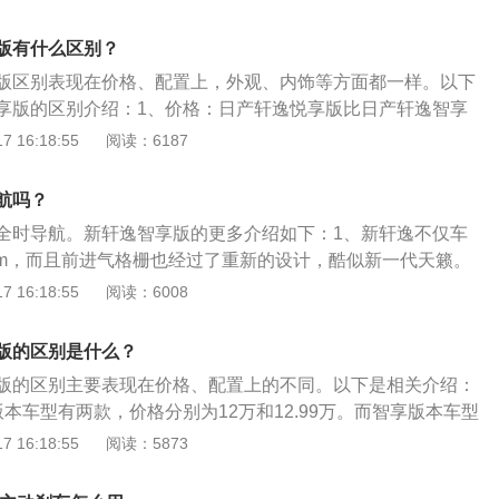
置：日产轩逸智享版本车型的配置更加丰富，比悦享版本车型
驾驶提醒、发动机启停技术、内置行车记录仪、后排出风口等
版有什么区别？
版区别表现在价格、配置上，外观、内饰等方面都一样。以下
享版的区别介绍：1、价格：日产轩逸悦享版比日产轩逸智享
产轩逸悦享版在售车型有两款，而日产轩逸悦智享版在售车型
 16:18:55
阅读：6187
置：日产轩逸智享版本车型的配置更加丰富，比悦享版本车型
驾驶提醒、发动机启停技术、内置行车记录仪、后排出风口等
航吗？
全时导航。新轩逸智享版的更多介绍如下：1、新轩逸不仅车
mm，而且前进气格栅也经过了重新的设计，酷似新一代天籁。
除入门级1.6EX舒适版外）均配备自动开闭前大灯，保证消费者
 16:18:55
阅读：6008
。3、新轩逸的尾部设计依然饱满圆润，牌照架上方和下方的
车的豪华性有所提升。另外这款车的车灯颜色则改为红白相
版的区别是什么？
夜间行驶的辨别性。4、新款轩逸的高配车型还配备倒车影
版的区别主要表现在价格、配置上的不同。以下是相关介绍：
泊车时的安全性。5、新轩逸作为一款家用经济轿车，对轮胎
本车型有两款，价格分别为12万和12.99万。而智享版本车型
新轩逸配备的是邓禄普195/60R16高品质轮胎。6、新轩逸的
3.39万元。2、日产轩逸智享版本车型的配置更加丰富，比悦
 16:18:55
阅读：5873
加木纹装饰，不仅提升整车的豪华感，并且可以降低驾驶员在
动刹车、疲劳驾驶提醒、发动机启停技术、内置行车记录仪、
感。
以下是关于轩逸的相关介绍：1、轩逸的长度为4641mm，宽度