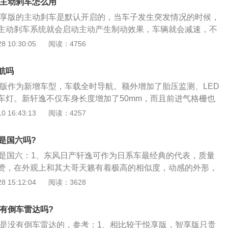
版主动刹车怎么用
为1450mm，轴距为2712mm。轩逸搭载1.6L版本发动机，匹
逸智享版的主动刹车是默认开启的，当车子发生突发情况的时候，
手动变速箱和CVT无级变速箱。轩逸的最大输出功率为102千
主动刹车系统就会启动主动产生制动效果，车辆就会减速，不
9牛/米，最高车速为198千米/小时，百公里加速时间为11.9
全刹停。（自适应巡航除外）2020款日产轩逸于2019年7月
 10:30:05
阅读：4756
公里综合油耗为5.7L。2、轩逸是东风日产乘用车公司在195
凑车型，官方指导价为9.98万-16.15万元，经销商报价6.98
车系列。在战后经济复苏的日本，蓝鸟很快成为市场上热销车
。轩逸只有一些车型才配备有主动刹车的功能。轩逸主动刹车的可
和丰田光冠、花冠系列一样，成为日本汽车进军美国市场的主
航吗
当车辆前方有障碍物的时候就会主动刹车，在低速行驶的时
史上生产周期最长、累计生产数量最多的车型系列。
智联版作为新增车型，车载全时导航。额外增加了胎压监测、LED
把车完全刹停。
行车灯。新轩逸不仅车身长度增加了50mm，而且前进气格栅也
，酷似新一代天籁。另外，新轩逸车型（除入门级1.6EX舒适
 16:43:13
阅读：4257
动开闭前大灯，保证了消费者在行驶时的安全性。新轩逸的尾
润，牌照架上方和下方的镀铬亮条，使这款车的豪华性有所提
是国六吗?
车灯颜色则改为红白相间，提升了车辆在夜间行驶的辨别性。
版是国六：1、东风日产轩逸可作为日系车最经典的代表，质量
款轩逸的高配车型还增加了倒车影像，保证了消费者在泊车时
赞，在外观上和其大哥天籁有着极高的相似度，动感的外形，
作为一款家用经济轿车，对轮胎的要求也是十分高的。新轩逸
的内饰，简洁的布局，一直让喜欢它的人更加的喜欢；2、新
 15:12:04
阅读：3628
/60R16高品质轮胎，充分的考虑了经济性和舒适性，七幅式样
的版本，目前有手动和自动两种变速箱，发动机有1.6L和1.8L两
动感十足。新轩逸的车门内衬采用了真皮加木纹装饰，不仅提
采用的是CVT无级变速箱；3、轩逸目前各地区的优惠不同，
，并且可以降低驾驶员在长途行驶中的疲劳感。新轩逸的全车
版有倒车雷达吗?
右的优惠幅度，总体来看，轩逸的性价比相当不错。
键式控制。在座椅记忆方面，这款新车提供了2组记忆模式，
享版是没有倒车雷达的，参考：1、相比较于悦享版，智享版只贵