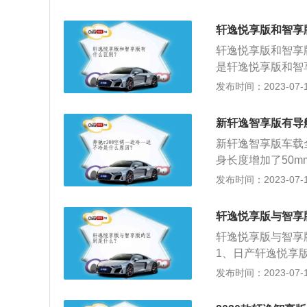
只有一款。2、配
多主动刹车、疲劳
轩逸悦享版和智享
配置。
轩逸悦享版和智享
是轩逸悦享版和智
版的价格要低，日
发布时间：2023-07-17
只有一款。2、配
多主动刹车、疲劳
新轩逸智享版有导
配置。
新轩逸智享版车载
身长度增加了50
2、新轩逸车型（
发布时间：2023-07-17
在行驶时的安全性
镀铬亮条，使这款
轩逸悦享版与智享
间，提升了车辆在
轩逸悦享版与智享
像，保证消费者在
1、日产轩逸悦享版
的要求也是十分高。
只有一款，价格为1
发布时间：2023-07-17
车门内衬采用真皮
享版本车型多了主
长途行驶中的疲劳
后排风口等配置。