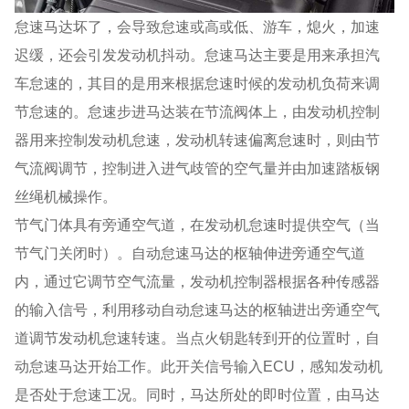
怠速马达坏了，会导致怠速或高或低、游车，熄火，加速
迟缓，还会引发发动机抖动。怠速马达主要是用来承担汽
车怠速的，其目的是用来根据怠速时候的发动机负荷来调
节怠速的。怠速步进马达装在节流阀体上，由发动机控制
器用来控制发动机怠速，发动机转速偏离怠速时，则由节
气流阀调节，控制进入进气歧管的空气量并由加速踏板钢
丝绳机械操作。
节气门体具有旁通空气道，在发动机怠速时提供空气（当
节气门关闭时）。自动怠速马达的枢轴伸进旁通空气道
内，通过它调节空气流量，发动机控制器根据各种传感器
的输入信号，利用移动自动怠速马达的枢轴进出旁通空气
道调节发动机怠速转速。当点火钥匙转到开的位置时，自
动怠速马达开始工作。此开关信号输入ECU，感知发动机
是否处于怠速工况。同时，马达所处的即时位置，由马达