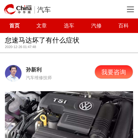
汽车
首页
文章
选车
汽修
百科
怠速马达坏了有什么症状
2020-12-26 01:47:48
孙新利
我要咨询
汽车维修技师