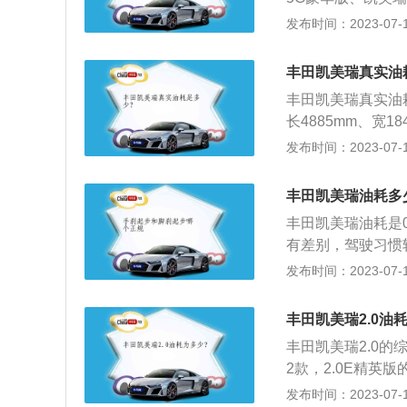
灯不提前松油门，
DC综合油耗6L；凯
发布时间：2023-07-17
排量大功率一般就
尚版、2.5HG豪华
为自重大需要更大
凯美瑞2021款2.
在这些路面行驶，
丰田凯美瑞真实油
L；凯美瑞2021款
力增大，油耗增加
丰田凯美瑞真实油耗
7L；凯美瑞2021
雾化，需要喷入更
长4885mm、宽1
5.8L。丰田凯美
控制用更高转速来
质量为1530kg
发布时间：2023-07-17
距离如下：油耗6L的
多连杆式独立悬架，
的车型加满一箱油能跑
是131kw，最大
能跑的距离为60/5.
丰田凯美瑞油耗多
5.7*100=1052
丰田凯美瑞油耗是
m。汽车油耗的高
有差别，驾驶习惯
自然风、环境温度
速操作，这个油耗
发布时间：2023-07-17
比如：急加油、常
气系统一定要保持
的车比排量小的车
适当，轮胎气压不
丰田凯美瑞2.0油
功。汽车自重大的
温度：发动机温度
路、泥泞路、松软
丰田凯美瑞2.0的综
加。发动机工作水
风：迎风行驶、大
2款，2.0E精英版的
预热，发动机预热
体温度低，冷起动
m。2.0S锋尚版的
发布时间：2023-07-17
步前发动机起动质