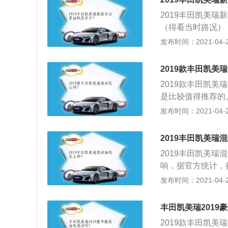
是最直接的，有些
2019丰田凯美瑞新
低速挡的高速工作
（得看当时路况）
来，历代凯美瑞都
发布时间：2021-04-25
球车中高级轿车之
的各种控制和定速
2019款丰田凯美
仪表板一片幽蓝的
2019款丰田凯
为实用，加速性能
是比较值得推荐的
进可靠；2、有一
发布时间：2021-04-25
种是其他混合动力
另一方面，第八代凯
2019丰田凯美瑞
但是各方面都有了
2019丰田凯美
架，动力更强了，
响，据官方统计，
全套装、胎压监测
朋友无论什么时候
发布时间：2021-04-25
不管是从性价比还
用功，也大大增加
FS，也就是说在
丰田凯美瑞2019
导致油耗也会越高
2019款丰田凯美
耗，增加5%30