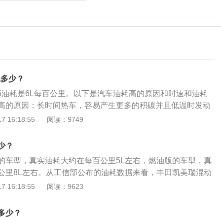
耗多少？
.5油耗是6L每百公里。以下是汽车油耗高的原因和时速和油耗
高的原因：长时间热车，容易产生更多的积碳并且低温时发动
运转；长期短途驾驶；车内长时间放重物；胎压过低；频繁暴
 16:18:55
阅读：9749
耗的关系：转速越高，功率和利用率越大，燃油的单位消耗量
速时汽车的油耗较高。在堵车多的路况，可以选择低粘稠度的
少？
摩擦，降低油耗。
的车型，真实油耗大约在每百公里5L左右，燃油版的车型，真
公里8L左右。从工信部公布的油耗数据来看，丰田凯美瑞混动
里4.1L，而燃油版车型的油耗为每百公里5.5L，5.7L，5.8
 16:18:55
阅读：9623
响汽车油耗的原因有很多。汽车发动机的质量：汽车发动机的质量，
质量，汽车自身的重量及负重，驾驶员的驾驶技术，是否有开
多少？
车辆是否还处于磨合期等因素都会影响到汽车的油耗。相同条