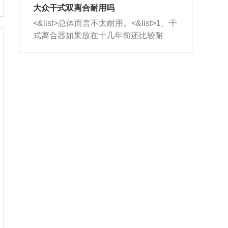
室，最后形成废气排出，就可以让三元
无法制作，需要将车辆送到修理厂或4s
造成烧机油。<&list>3、机油粘度。使用
大众干式双离合耐用吗
催化器得到清洗，排气管堵塞的情况就
店；<&list>2.车辆半轴套管防尘罩破
机油粘度过小的话，同样会有烧机油现
<&list>总体而言不太耐用。<&list>1、干
能够得到解决。
裂，破裂后会出现漏油现象，使半轴磨
象，机油粘度过小具有很好的流动性，
式离合器如果放在十几年前还比较耐
损严重，磨损的半轴容易损坏，产生异
容易窜入到气缸内，参与燃烧。<&list>
用，但是由于现在的汽车发动机动力输
响；<&list>3.稳定器的转向胶套和球头
4、机油量。机油量过多，机油压力过
出越来越高，使得干式离合器散热不足
老化，一般是使用时间过长造成的。解
大，会将部分机油压入气缸内，也会出
的缺陷也逐渐暴露出来。<&list>2、由于
决方法是更换新的质量好的转向橡胶套
现烧机油。<&list>5、机油滤清器堵塞：
干式双离合的工作环境暴露在空气中，
和球头。
会导致进气不畅，使进气压力下降，形
而离合器的散热也是通离合器罩上面的
成负压，使机油在负压的情况下吸入燃
几个小孔来进行散热。但是在行驶过程
烧室引起烧机油。<&list>6、正时齿轮或
中变速箱需要换挡，就不得不使得离合
链条磨损：正时齿轮或链条的磨损会引
器频繁工作。<&list>3、长时间的低速行
起气阀和曲轴的正时不同步。由于轮齿
驶以及过于频繁的启停，导致离合器的
或链条磨损产生的过量侧隙，使得发动
温度不断升高，而低速行驶时空气流动
机的调节无法实现：前一圈的正时和下
效率不高，无法将离合器中的热量有效
一圈可能就不一样。当气阀和活塞的运
的带走，导致离合器内部的温度不断升
动不同步时，会造成过大的机油消耗。
高，加速离合器的磨损。
解决方法：更换正时齿轮或链条。<&list
>7、内垫圈、进风口破裂：新的发动机
设计中，经常采用各种由金属和其他材