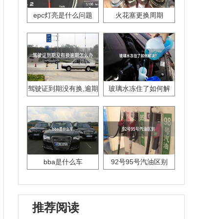
epc灯亮是什么问题
火花塞更换周期
驾驶证到期没有换,逾期
玻璃水冻住了如何解
怎么办??
决？
bba是什么车
92号95号汽油区别
推荐阅读