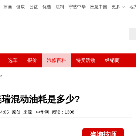
插画
健康
公益
优选
法制
守艺中华
应急中国
更多
地
选车
报价
汽修百科
特卖活动
经销商
?
凯美瑞混动油耗是多少?
4:05
原创
来源：中华网
阅读：1308
咨询技师