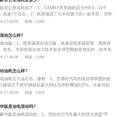
混合动力车在低速行驶时是用电的，到一定转速时发动机，把
款百公里油耗如下：1、CAMRY市里跑的话大约9.5---12个
拆下来，到高挡高速位重新启动，所以很省油。
，高速7个左右；2、凯美瑞是广汽丰田旗下的一款车型，35年
持续领先，赢得全球2000万车主的信赖，成为真正意义上的全
 17:54:05
阅读：1299
王者；3、外观大气。人见人爱，功能人性化，例如方向盘上
巡航。电动坐椅，空调效果非常不错，音响效果较为满意，，
瑞混动怎么样?
氛围感觉不错！！遮阳帘非常实用提升了品位！大灯清洗也较
美瑞混动版：1、凯美瑞混合动力版，或者说凯美瑞双擎，我觉得
优异，。油耗也可以。
。首先，丰田的混合动力技术在全球范围都是领先的，技术先
种说法是“世界上有两种混合动力，一种是丰田混合动力，另一
 17:40:05
阅读：1294
”，夸张了点，但还是说明了丰田混合动力的技术水平了；3、
美瑞双擎，官方售价是23.98万起，相比于上一代低了2万，
混动油耗怎么样?
很大的提升；4、全球十佳的双擎发动机，全新的底盘和悬
瑞混动油耗九个油左右，参数：1、空调对汽车的友好有明显的影
行驶质感也明显提升。再加上多出来的抬头显示、TSS智行安
行驶状态下把空调放在最大挡比关闭时费油525%。许多司机
、前后驻车雷达、自动驻车、全景天窗、车载空气净化器等，
都喜欢起车之后直接把空调打开。这其实啊，空调做了很多无
 17:29:04
阅读：1304
是从驾驶体验来看，都是提升了很多的。
了油耗；2、成员数量或货物重量。大家初中物理都学过。W=
行驶相同距离的情况下，汽车的重量越大，所作的功也就越大，
豪华版是油电混动吗?
；3、急加速和急刹车。这种情况会使汽车比平常驾驶的油
瑞豪华版是油电混动的：1、混合动力汽车最大的优点就是“节
%。所以大家平时在开车的时候，一定要避免急刹车或者加速。这