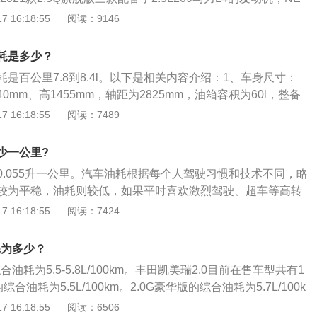
耗油增加。汽车本身：排量大的车比排量小的车油耗大，因为
美瑞2021款双擎2.5HQ旗舰版、2.5HGVP领先版、2.5HS锋
 16:18:55
阅读：9146
大，需要更多的汽油燃烧做功。汽车自重大的车油耗会高，因
版四款配备了2.5L178马力L4的发动机，NEDC综合油耗4.1L；
的驱动扭矩。道路状态：土路、泥泞路、松软路面、山路等，
0E精英版配备了2.0L178马力L4的发动机，NEDC综合油耗5.5
阻力大，耗油增加。自然风：迎风行驶、大风天行驶，汽车阻
耗是多少？
2.0G豪华版配备了2.0L178马力L4的发动机，NEDC综合油耗5.
。环境温度低，发动机缸体温度低，冷起动时喷入的汽油不易
是百公里7.8到8.4l。以下是相关内容介绍：1、车身尺寸：
款2.0S锋尚版配备了2.0L178马力L4的发动机，NEDC综合油耗
多的汽油才能燃烧，油耗增大。同时，气温低，发动机电脑会
840mm、高1455mm，轴距为2825mm，油箱容积为60l，整备
瑞4.1L车型油箱容积均为49L，其他均为60L，加满一箱油能跑的
热车，这也会增大油耗。
。2、配置：丰田凯美瑞前悬架是麦弗逊式独立悬架，后悬架是e型
 16:18:55
阅读：7489
车型加满一箱油能跑的距离为60/6*100=1000km。油耗4.1L
其搭载了2.0l自然吸气发动机，最大马力是178ps，最大功率
的距离为49/6.2*100=790km。油耗5.5L的车型加满一箱油
扭矩是210nm，与其匹配的是10挡无级变速箱。
7*100=1090km。油耗5.7L的车型加满一箱油能跑的距离为60/
少一公里?
km。油耗5.8L的车型加满一箱油能跑的距离为60/5.8*100=1034k
0.055升一公里。汽车油耗根据每个人驾驶习惯和技术不同，略
低与五大因素直接相关，即驾驶习惯、汽车本身、道路状态、
较为平稳，油耗则较低，如果平时喜欢激烈驾驶、超车等高转
。会使汽车油耗增加的具体因素如下：驾驶习惯：驾驶粗暴，
将会适当增加。以下是降低油耗方法：1、注意汽车保养：进
 16:18:55
阅读：7424
超车、遇红灯不提前松油门会使油耗增高。汽车本身：排量大
清洁，畅通无阻。空气滤芯必须经常吹，各连接皮带松紧度要
油耗大，因为排量大功率一般就大，需要更多的汽油燃烧做
能过低，蹄片间隙也要经常调整、不要带摩擦。2、稳定汽车
耗为多少？
车油耗会高，因为自重大需要更大的驱动扭矩。道路状态：土
与油料节约有直接关系，温度过高或过低都将导致油料消耗增
路面、山路等，在这些路面行驶，阻力大，耗油会增加。自然
合油耗为5.5-5.8L/100km。丰田凯美瑞2.0目前在售车型共有1
温应保持在80℃-90℃之间。在低温条件下启动发动机时要进行
风天行驶，汽车阻力增大，油耗增加。环境温度低：发动机缸
综合油耗为5.5L/100km。2.0G豪华版的综合油耗为5.7L/100k
升温，可以明显节约油料。3、减少车辆起步和加速：车辆起
时喷入的汽油不易雾化，需要喷入更多的汽油才能燃烧，油耗
综合油耗为5.8L/100km。以上是NEDC综合油耗，是车辆在NE
 16:18:55
阅读：6506
量与油料消耗有直接关系，起动次数越多，空耗油料越多。因