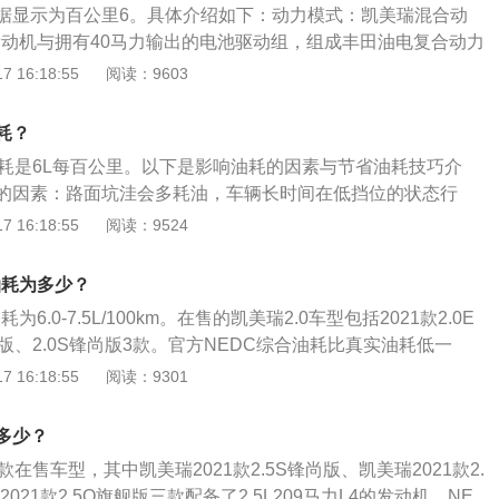
据显示为百公里6。具体介绍如下：动力模式：凯美瑞混合动
言在其条件相同的情况下，自动挡汽车的油耗会稍高于手动
升发动机与拥有40马力输出的电池驱动组，组成丰田油电复合动力
稍大于轿车。
驶模式下，可让车辆自动调节油电混合的比例。外观方面：凯
 16:18:55
阅读：9603
型的外观设计有别于普通版车型，借鉴雷克萨斯混动版车型与
，主要在前脸水箱格栅式样，后尾灯等细节加以区分，混动版
耗？
中网和保险杠。
油耗是6L每百公里。以下是影响油耗的因素与节省油耗技巧介
的因素：路面坑洼会多耗油，车辆长时间在低挡位的状态行
、行李舱放置东西过重，使得油耗增多、错误驾驶，多耗2至3
 16:18:55
阅读：9524
多耗油、不保养发动机会多耗油，发动机点火系统不正常对油
如点火时间不准确、高压线漏电、火花塞积碳造成点火弱等都
油耗为多少？
率降低、油耗增加。节省油耗技巧：车辆在起步过程中，应以
为6.0-7.5L/100km。在售的凯美瑞2.0车型包括2021款2.0E
踩下油门，缓缓提速。不要一下子猛踩油门，猛踩油门会成倍
华版、2.0S锋尚版3款。官方NEDC综合油耗比真实油耗低一
门的起步方式既可以使发动机的升温时间缩短，还可以有效提
/100km。同级别车型中，雅阁NEDC综合油耗4.2-6.5L/100km，
 16:18:55
阅读：9301
而达到省油的效果。
.8-6.7L/100km，天籁NEDC综合油耗5.9-6.7L/100km，
8-6.6L/100km，宝马3系NEDC综合油耗6.1-6.9L/100km。
多少？
五大因素直接相关，即驾驶习惯、汽车本身、道路状态、自然
在售车型，其中凯美瑞2021款2.5S锋尚版、凯美瑞2021款2.
体如下：驾驶习惯：驾驶粗暴，比如急加油、经常超车、遇红
021款2.5Q旗舰版三款配备了2.5L209马力L4的发动机，NE