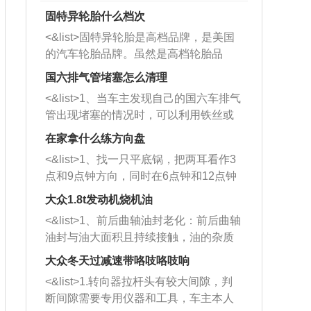
固特异轮胎什么档次
<&list>固特异轮胎是高档品牌，是美国
的汽车轮胎品牌。虽然是高档轮胎品
牌，但是中高低端的轮胎都有生产，这
国六排气管堵塞怎么清理
也是为了更好的开拓市场。
<&list>1、当车主发现自己的国六车排气
管出现堵塞的情况时，可以利用铁丝或
者是细棍，直接将杂物给取出来，如果
在家拿什么练方向盘
堵塞情况比较严重，也可以采取应急措
<&list>1、找一只平底锅，把两耳看作3
施。 <&list>2、直接利用木棍将所有的
点和9点钟方向，同时在6点钟和12点钟
杂物推到排气管里面的位置处，然后将
方向做一个标记。 <&list>2、双手握住
三元催化器拆解开，就可以将堵塞的东
大众1.8t发动机烧机油
平底锅两耳，然后往左打半圈、一圈、
西取出来。但如果是因为积碳过多引起
<&list>1、前后曲轴油封老化：前后曲轴
一圈半的练习，往右同样也要打相同的
的堵塞，就需要将三元催化器泡在草酸
油封与油大面积且持续接触，油的杂质
圈数。 <&list>3、最后强调要反复练
中进行清洗。 <&list>3、也可以利用清
和发动机内持续温度变化使其密封效果
习，这样就可以形成肌肉记忆，在真实
大众冬天过减速带咯吱咯吱响
洗剂对堵塞的情况得到解决，将清洗剂
逐渐减弱，导致渗油或漏油。<&list>2、
驾驶车辆时，不需要记忆也能打好方
放在燃油箱中，与燃油混合后，车辆启
<&list>1.转向器拉杆头有较大间隙，判
活塞间隙过大：积碳会使活塞环与缸体
向。
动时，就可以和汽油一起进入到燃烧
断间隙需要专用仪器和工具，车主本人
的间隙扩大，导致机油流入燃烧室中，