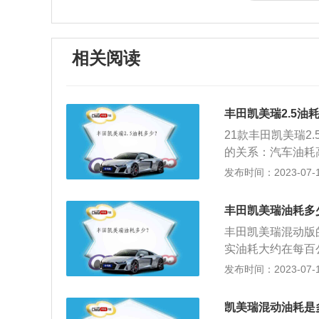
相关阅读
丰田凯美瑞2.5油
21款丰田凯美瑞2
的关系：汽车油耗
机就会多喷油维持
发布时间：2023-07-17
力驾驶。时速和油
越小。因此，在低
丰田凯美瑞油耗多
机油，减少发动机
丰田凯美瑞混动版
实油耗大约在每百
版车型的油耗为每百公
发布时间：2023-07-17
L，6.0L。影
汽车外形，汽车的
凯美瑞混动油耗是
空调，行车路况，