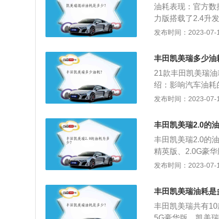
油耗表现：官方数
件：一般的车辆而
力版搭载了2.4
挡，suv的油耗会
系统，在不同的行
发布时间：2023-07-17
美瑞混合动力版车
普通版车型的差异
丰田凯美瑞多少油
凯美瑞重新设计的
21款丰田凯美瑞
绍：影响汽车油耗
驶，必然增加油耗
发布时间：2023-07-17
倍油、低挡高速会
耗的影响也很大，
丰田凯美瑞2.0的
会使发动机燃烧效
丰田凯美瑞2.0的油耗
低档起步，轻轻地
精英版、2.0G豪
增加油耗。轻踩油
点，为5.5-5.8L
发布时间：2023-07-17
升燃油利用率，从
帕萨特NEDC综合油耗5
迈腾NEDC综合油耗5.
丰田凯美瑞油耗是
汽车油耗的高低与
丰田凯美瑞共有10款
风、环境温度。具
5G豪华版、凯美瑞2