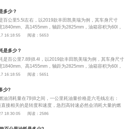
低，发动机电脑会控制用更高转速来热车，这也会增大油耗。
测得的综合工况燃油消耗数据量数据。真实油耗高于这个值，为
节约燃油重要环节。车辆发动后起步和加速对节油有一定影
00km。影响汽车油耗具体因素如下：汽车重量：体积越大、重量越重
是多少？
多。正常来说，排量在1.6的小型家用车，重量在1.2吨左
百公里5.5l左右，以2019款丰田凯美瑞为例，其车身尺寸
5升（这是在满载的情况下计算的），而SUV车型，重量1.5吨
宽1840mm、高1455mm，轴距为2825mm，油箱容积为60l，
5升。不同的重量就会导致汽车的油耗不一样。风阻：风阻越大，
kg。2019款丰田凯美瑞前悬架是麦弗逊式独立悬架，后悬架是e
 16:18:55
阅读：5653
中就会增加油耗。如果汽车的流线型比较好，风阻就越低，风
，其搭载了2.0l自然吸气发动机，最大马力是178ps，最大功
就会越低。经济转速：发动机在行驶的过程中，会有一个最经
大扭矩是210nm，与其匹配的是10挡无级变速箱。
只要汽车的速度长期在这个扭矩输出点的时候，汽车的油耗就
耗是多少？
来说，小排量的汽车大约在70公里每小时，大排量的汽车大约
是百公里7.8到8.4l，以2019款丰田凯美瑞为例，其车身尺寸
时，只要控制在这个经济的转速区间，汽车就能获得最少的油
宽1840mm、高1455mm，轴距为2825mm，油箱容积为60l，
驶粗暴，比如急加油、常超车、遇红灯不提前松油门会使油耗
kg。2019款丰田凯美瑞前悬架是麦弗逊式独立悬架，后悬架是e
 16:18:55
阅读：5651
，其搭载了2.0l自然吸气发动机，最大马力是178ps，最大功
大扭矩是210nm，与其匹配的是10挡无级变速箱。
多少?
燃油消耗量在7到8之间，一公里耗油量价格是六毛钱左右：
最直接相关的是转度和速度，急烈高转速必然会消耗大量的燃
000--1500转\/分，1500可分为2挡，毫无疑问是高挡位省
 18:30:05
阅读：2586
成良好的驾驶习惯，走直线少变道，油门不要时深时浅，提前
离，少踩刹车；3、开混合动力车，直接到油电混合动力汽车
新款百公里油耗是多少?