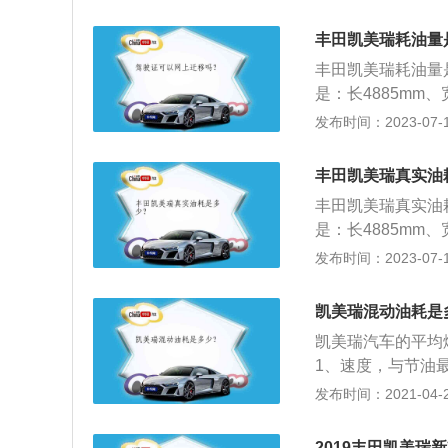
增大。同时，气温
DC测试规程下所
此提高起动质量是
5.5-8.8L/1
响。
丰田凯美瑞耗油量
的汽车，油耗会比较
丰田凯美瑞耗油量是
右，油耗大约是7.
是：长4885mm、
左右，油耗在8.
整备质量为1530
发布时间：2023-07-17
汽车在行驶的过程
型多连杆式独立悬架
阻越低的汽车油耗
率是131kw，最
济的扭矩输出点，
丰田凯美瑞真实油
会大大降低。正常
丰田凯美瑞真实油耗
是100公里每小
是：长4885mm、
耗。驾驶风格：驾
整备质量为1530
发布时间：2023-07-17
增高。
型多连杆式独立悬架
率是131kw，最
凯美瑞混动油耗是
凯美瑞汽车的平均
1、速度，与节油
油，一般起动转速为1
发布时间：2021-04-27
油；2、日常要养
预判，保持跟车距
2019丰田凯美瑞