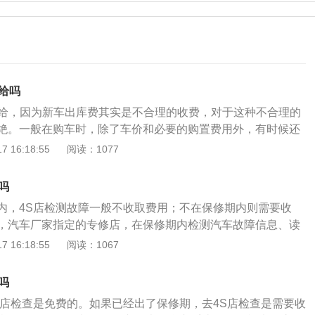
给吗
不给，因为新车出库费其实是不合理的收费，对于这种不合理的
绝。一般在购车时，除了车价和必要的购置费用外，有时候还
，比如说出库费、检测费以及代理费、服务费等，但是大部分
 16:18:55
阅读：1077
本不合理。因为从交易的原则上来讲，消费者支付完车价和税
无权再向销售者收取其他费用。对于新车出库费，如果事先不
吗
涉嫌侵犯了消费者的知情权。如果事前告知消费者要收取这个
内，4S店检测故障一般不收取费用；不在保修期内则需要收
霸王条款。这种收费无论有没有告知的情况下都是不合理的。
，汽车厂家指定的专修店，在保修期内检测汽车故障信息、读
这种惯例收费，可以去其他地方看看，如果当地普遍收取这些
障码，都是免费的。在保修期过后，检测汽车故障信息，会收
 16:18:55
阅读：1067
可以据此要求更大的优惠力，并且要负责人给出明细资料，这
汽车保修期，不同汽车生产厂家，规定不一样。有的是2年或6
，同时也避免了很多麻烦。
年或6万公里，有的是3年或10万公里等等，以先到者为依据。
吗
汽车出现故障后，经汽车电脑ECU分析反映出的故障码。汽车
S店检查是免费的。如果已经出了保修期，去4S店检查是需要收
询标准OBD及非标准OBD的系统故障码。包括P\\B\\C\\U4