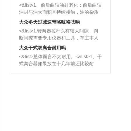
平底锅两耳，然后往左打半圈、一圈、
西取出来。但如果是因为积碳过多引起
<&list>1、前后曲轴油封老化：前后曲轴
一圈半的练习，往右同样也要打相同的
的堵塞，就需要将三元催化器泡在草酸
油封与油大面积且持续接触，油的杂质
圈数。 <&list>3、最后强调要反复练
中进行清洗。 <&list>3、也可以利用清
和发动机内持续温度变化使其密封效果
习，这样就可以形成肌肉记忆，在真实
大众冬天过减速带咯吱咯吱响
洗剂对堵塞的情况得到解决，将清洗剂
逐渐减弱，导致渗油或漏油。<&list>2、
驾驶车辆时，不需要记忆也能打好方
放在燃油箱中，与燃油混合后，车辆启
<&list>1.转向器拉杆头有较大间隙，判
活塞间隙过大：积碳会使活塞环与缸体
向。
动时，就可以和汽油一起进入到燃烧
断间隙需要专用仪器和工具，车主本人
的间隙扩大，导致机油流入燃烧室中，
室，最后形成废气排出，就可以让三元
无法制作，需要将车辆送到修理厂或4s
造成烧机油。<&list>3、机油粘度。使用
大众干式双离合耐用吗
催化器得到清洗，排气管堵塞的情况就
店；<&list>2.车辆半轴套管防尘罩破
机油粘度过小的话，同样会有烧机油现
<&list>总体而言不太耐用。<&list>1、干
能够得到解决。
裂，破裂后会出现漏油现象，使半轴磨
象，机油粘度过小具有很好的流动性，
式离合器如果放在十几年前还比较耐
损严重，磨损的半轴容易损坏，产生异
容易窜入到气缸内，参与燃烧。<&list>
用，但是由于现在的汽车发动机动力输
响；<&list>3.稳定器的转向胶套和球头
4、机油量。机油量过多，机油压力过
出越来越高，使得干式离合器散热不足
老化，一般是使用时间过长造成的。解
大，会将部分机油压入气缸内，也会出
的缺陷也逐渐暴露出来。<&list>2、由于
决方法是更换新的质量好的转向橡胶套
现烧机油。<&list>5、机油滤清器堵塞：
干式双离合的工作环境暴露在空气中，
和球头。
会导致进气不畅，使进气压力下降，形
而离合器的散热也是通离合器罩上面的
成负压，使机油在负压的情况下吸入燃
几个小孔来进行散热。但是在行驶过程
烧室引起烧机油。<&list>6、正时齿轮或
中变速箱需要换挡，就不得不使得离合
链条磨损：正时齿轮或链条的磨损会引
器频繁工作。<&list>3、长时间的低速行
起气阀和曲轴的正时不同步。由于轮齿
驶以及过于频繁的启停，导致离合器的