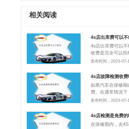
相关阅读
4s店出库费可以不
4s店出库费可以
收费是完全可以拒
会有其他项目费用
发布时间：2023-07-17
的时候这些收费根
后费用外，商家是
4s店故障检测收费
告知消费者，这就
如果汽车在保修期
费用，那就涉嫌是
费。在通常情况下
在购车时如果碰到
取故障码或清除故
发布时间：2023-07-17
费用，无可奈何，
取少量的检测费。
样权益才能够保证
万公里，有的是3
4s店检测是免费的
汽车故障码就是在
在保修期内，去4
故障码查询软件，可查