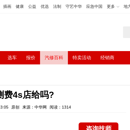
插画
健康
公益
优选
法制
守艺中华
应急中国
更多
地
选车
报价
汽修百科
特卖活动
经销商
测费4s店给吗?
3:05
原创
来源：中华网
阅读：1314
咨询技师