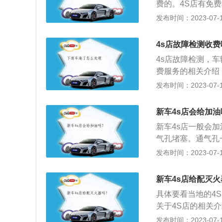
费的。4S店有免
个系统的全部故障
检查、电子设备检
发布时间：2023-07-17
码。汽车上的电子
就会生成故障码，
4s店故障检测收费
故障原因和故障部
4s店故障检测，
描述的故障现象来
费服务的相关介绍
障。在平时用车时
且在4S店换车，
发布时间：2023-07-17
引发更加严重的故
估完成后，按照市
车只要在道路上行
新车4s店会给加油
发动机有异响都能
新车4s店一般会
气孔堵塞。通气孔
供不上油。汽油加
发布时间：2023-07-17
质，会给汽车安全
意油表指示，当指
新车4s店给配灭
久，内外温差大，
具体要看当地的4
发动机的负担。
关于4S店的相关介绍
s-Servicsho
发布时间：2023-07-17