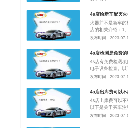
服务（Service
的出现，恰好能满
4s店给新车配灭
区，现代化的设备
火器并不是新车的
的零配件供应，迅
店的相关介绍：1、简
产生信赖感，从而
ervicshop-4
发布时间：2023-07-17
（Service）、
出现，恰好能满足
4s店检测是免费的
现代化的设备和服
4s店有免费检测
配件供应，迅速及
电子设备检查。以
信赖感，从而扩大
间后，汽车各部位
发布时间：2023-07-17
液等方位进行全面
经过专业培训的技
4s店出库费可以
更加专业的进行检
4s店出库费可以
车辆经常处于良好
以下是关于买车注
定期的检修保养外
范围，合理估计自
发布时间：2023-07-17
能力。购车款加上
为你的负担。如果