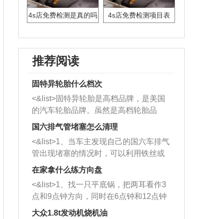
4s店免费检测是真的吗
4s店免费检测项目表
推荐阅读
固特异轮胎什么档次
<&list>固特异轮胎是高档品牌，是美国
的汽车轮胎品牌。虽然是高档轮胎品
牌，但是中高低端的轮胎都有生产，这
国六排气管堵塞怎么清理
也是为了更好的开拓市场。
<&list>1、当车主发现自己的国六车排气
管出现堵塞的情况时，可以利用铁丝或
者是细棍，直接将杂物给取出来，如果
在家拿什么练方向盘
堵塞情况比较严重，也可以采取应急措
<&list>1、找一只平底锅，把两耳看作3
施。 <&list>2、直接利用木棍将所有的
点和9点钟方向，同时在6点钟和12点钟
杂物推到排气管里面的位置处，然后将
方向做一个标记。 <&list>2、双手握住
三元催化器拆解开，就可以将堵塞的东
大众1.8t发动机烧机油