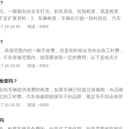
？
是在3到8月份的销售淡季。2、提车检查：提车时注意看车身
项目。一般都包括全车灯光、刹车系统、轮胎检查、底盘检查、
缝隙和前后保险杠缝隙，打开车门观察内外油漆是否无色差
下是扩展资料：1、车辆检查：车辆在行驶一段时间后，汽车
里程表公里读数，座位保护包装及车头塑料纸是否完整，车内
行驶磨合后，需要对发动机、底盘、电器、全车油液等方位进
 16:18:55
阅读：6956
否有污秽物等。要注意看出厂日期和提货日期是否相距太长时
于提前发现故障隐患，保证行车安全，而4S店拥有经过专业培
长，此车有可能为展示车或翻新车（试驾车）。启动感受车辆
套的电脑检测仪以及专业的工具、油液分析仪等，更加专业的
否有异响，车辆故障灯是否有亮等。
？
常检查维护：为保障车辆安全、可靠地运行，要使车辆经常处
保，承保范围内的一般不收费，但是有时候会另外会收工时费，
，符合机动车安全运行技术标准，除应对车辆进行定期的检修
，不在保修范围内，就需要收取一定的费用。以下是相关介
进行预防性的日常检查维护。
需要收取工时费。汽车维修工时费是指维修工人在维修时需要
 16:18:55
阅读：6952
名思义，就是维修工人因为检修汽车所耗费的工作时间而产生
所以工时费的主要成分应该是人力劳动成本。2、保养费：保
做检查吗？
养费，顺便车况检查是不收费的在保障安全的前提下还是去4S
店会给车辆提供免费的检查，如果车辆已经超过保修期，4s店检
得4S店的收费贵，那是因为去4S店做检查的项目比较仔细，相
定的工时费。汽车保修期根据车子的品牌、规定等不同会有所
也比较长。
同就能看到具体的保修期。以下是4s店提供的具体检查项目：
 16:18:55
阅读：6950
电器及用电设备检查；2、安全气囊和安全带；3、轮胎检查；
、刹车油、防冻液检查；5、车内电子设备检查；6、车辆故障
吗
系统检查；8、悬架系统检查；9、蓄电池检查；10、随车工具
内，检查车辆是免费的，但是过了质保期，则是需要收取相应