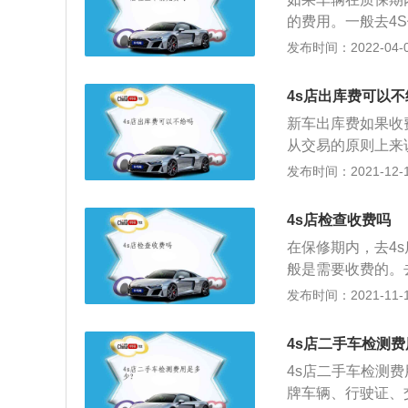
等检查。
的费用。一般去4
刹车片和刹车盘是
发布时间：2022-04-05
度，以及有无磕碰
看有磕碰变形，螺
4s店出库费可以不
常；6、车灯检查
新车出库费如果收
查事关重要。
从交易的原则上来
他费用的。一般在
发布时间：2021-12-16
目费用，比如说出
购车的成本。然而
4s店检查收费吗
来与消费者无关，
在保修期内，去4
者的知情权被侵犯
般是需要收费的。
款。总而言之，这
样能够快速找到故
发布时间：2021-11-10
碰到这种“惯例收
车的某个部位出现
更大，并且要负责
障码，这样可以帮
很多麻烦。
4s店二手车检测费
可以让技师读取一
4s店二手车检测
用电脑读不出来故
牌车辆、行驶证、
出现故障的部位，