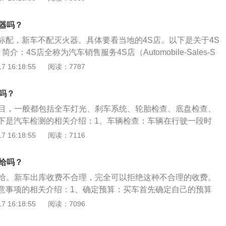
）、信息反馈（Survey）四位一体的汽车销售企业。需求：4S店
足用户的各种需求，它可以提供装备精良、整洁干净的维修
火器吗？
和服务管理，高度职业化的气氛，保养良好的服务设施，充足
标配，新车不配灭火器。具体要看当地的4S店。以下是关于4S
速及时地跟踪服务体系。通过4S店的服务，可以使用户对品牌
介：4S店全称为汽车销售服务4S店（Automobile-Sales-S
扩大销售量。
S），是一种集整车销售（Sale）、零配件（Sparepart）、售后服务
 16:18:55
阅读：7787
信息反馈（Survey）四位一体的汽车销售企业。2、需求：4S店的
用户的各种需求，它可以提供装备精良、整洁干净的维修区，
吗？
务管理，高度职业化的气氛，保养良好的服务设施，充足的零
项目，一般都包括全车灯光、刹车系统、轮胎检查、底盘检查、
时地跟踪服务体系。通过4S店的服务，可以使用户对品牌产生
下是汽车检测的相关介绍：1、车辆检查：车辆在行驶一段时
销售量。
零部件经过行驶磨合后，需要对发动机、底盘、电器、全车油
 16:18:55
阅读：7116
检测，以便于提前发现故障隐患，保证行车安全，而4S店拥有
师、专车配套的电脑检测仪以及专业的工具、油液分析仪等，
不给吗？
测。2、日常检查维护：为保障车辆安全、可靠地运行，要使
不给。新车出库收费不合理，完全可以拒绝这种不合理的收费。
的技术状况，符合机动车安全运行技术标准，除应对车辆进行
意事项的相关介绍：1、确定预算：买车首先确定自己的预算
，还应结合进行预防性的日常检查维护。
己的经济能力，不能盲目选择高价位，超出了自己的经济承受
 16:18:55
阅读：7096
保险，日常保养等都是一笔不小的开支，量力而行不要让车成
不是急于购车，那就最好选择车辆价格较低，而且市场价格较