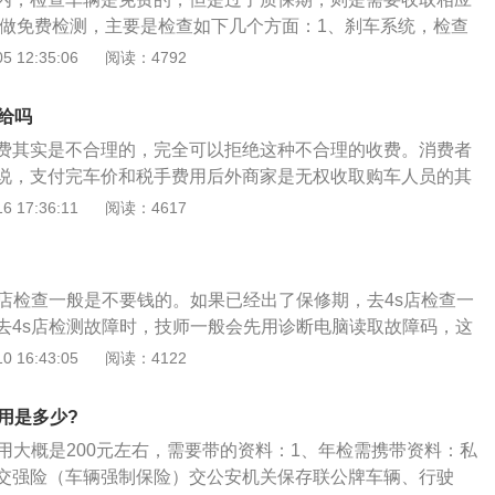
S做免费检测，主要是检查如下几个方面：1、刹车系统，检查
否有问题；2、轮胎检查，检查胎压、轮胎磨损程度和老化程
 12:35:06
阅读：4792
鼓包；3、全车的油液检查，是否缺少或渗漏；4、底盘检查，
丝松动情况；5、电子设备检查，进行数据检查，看有无异
给吗
，灯泡属于易损件，比较容易坏，而且很难发现，所以做好检
费其实是不合理的，完全可以拒绝这种不合理的收费。消费者
说，支付完车价和税手费用后外商家是无权收取购车人员的其
购车时，除了车价和必要的购置费用外，有时候还会有其他项
 17:36:11
阅读：4617
库费、检测费以及代理费、服务费等，但是这些费用就加大了
很多车主对于新车出库费是难以理解的，这笔费用在很多人看
可以这么避免：如果事先不告知消费者新车出库费，这就消费
s店检查一般是不要钱的。如果已经出了保修期，去4s店检查一
了；假如事先通知消费者要收取这个费用，那就属于霸王条
去4s店检测故障时，技师一般会先用诊断电脑读取故障码，这
种收费无论有没有告知的情况下都是不合理的。在购车时如果
障部位和故障原因。汽车上的电子系统是非常先进的，如果汽
 16:43:05
阅读：4122
费”，可以结合把这部分的费用与车价优惠，从而争取优惠力度
了故障，那电脑就会生成故障码，技师用诊断电脑就能读取故
人给出明细资料，这样真实的优惠才能够保证，同时也避免了
助技师快速找到故障原因和故障部位。在平时进行保养时，也
用是多少?
下故障码，这样车子上有什么故障自己就能及时知道了。如果
费用大概是200元左右，需要带的资料：1、年检需携带资料：私
障码，那4s店内的技师会根据车主描述的故障现象来判断可能
交强险（车辆强制保险）交公安机关保存联公牌车辆、行驶
然后技师会试车，最后会排查故障。在平时用车时，如果自己