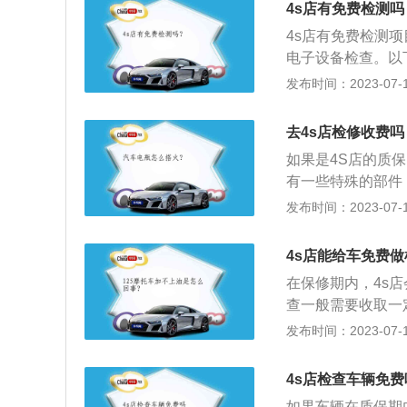
4s店有免费检测吗
平稳的时候，一般
4s店有免费检测
缝隙和漆面。车门
电子设备检查。以
等。车内可以查看
各部位零部件经过
发布时间：2023-07-17
乘驾位及仪表等是
行全面检测，以便
间，如相距时间过
训的技师、专车配
的运行状态，如是
去4s店检修收费吗
进行检测。2、日
如果是4S店的质
于良好的技术状况
有一些特殊的部件
保养外，还应结合
绍：1、工时费：
发布时间：2023-07-17
的时间和费用。顾
的劳动服务费用，
4s店能给车免费
养的时候只收取保
在保修期内，4s
店里做检查，都觉
查一般需要收取一
对的，检查的时间
区别，查看购车合
发布时间：2023-07-17
1、车身内外照明
4、机油、助力油
4s店检查车辆免费
码检查；7、刹车
如果车辆在质保期