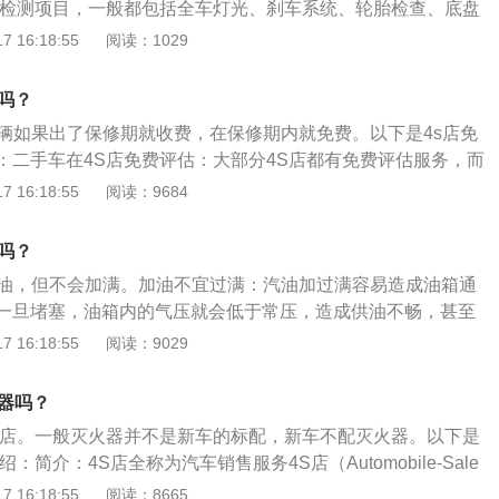
费检测项目，一般都包括全车灯光、刹车系统、轮胎检查、底盘
码。
查。去4S店检测故障时，技师一般会先用诊断电脑读取故障
 16:18:55
阅读：1029
系统是非常先进的，如果汽车的某个部位出现了故障，那电脑
技师用诊断电脑就能读取故障码，这样可以帮助技师快速找到
吗？
位。如果用电脑读不出来故障码，那4S店内的技师会根据车主
车辆如果出了保修期就收费，在保修期内就免费。以下是4s店免
判断可能出现故障的部位，然后技师会试车，最后会排查故
：二手车在4S店免费评估：大部分4S店都有免费评估服务，而
，如果自己的车子出现了故障不要拖着不修，因为这样可能会
还有置换补贴，想换车的车主这样购车更加划算，或者可以在评
 16:18:55
阅读：9684
障。所以，车子出现故障后，要及时去维修。
价的差距，挂在网上出售就可以。小故障去4S店免费解决：汽
驶，总会出现一些小问题，例如汽车发动机底盘塑料板松动，
吗？
开到4S店免费解决。
加油，但不会加满。加油不宜过满：汽油加过满容易造成油箱通
一旦堵塞，油箱内的气压就会低于常压，造成供油不畅，甚至
太满也会增加汽车自身的重量，从而增加油耗。汽油也会变
 16:18:55
阅读：9029
留下隐患。避免出现提示再加油：在行驶车辆时，也要随时注
针显示剩下四分之一油量时，就应该去加油。如果油箱空太
火器吗？
油箱内部容易产生水分，从而就会腐蚀油箱，影响油质，增加
S店。一般灭火器并不是新车的标配，新车不配灭火器。以下是
：简介：4S店全称为汽车销售服务4S店（Automobile-Sale
p-4S），是一种集整车销售（Sale）、零配件（Sparepart）、售后
 16:18:55
阅读：8665