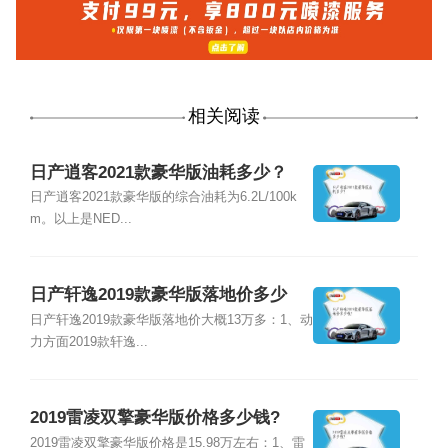
相关阅读
日产逍客2021款豪华版油耗多少？
日产逍客2021款豪华版的综合油耗为6.2L/100k
m。以上是NED...
日产轩逸2019款豪华版落地价多少
钱?
日产轩逸2019款豪华版落地价大概13万多：1、动
力方面2019款轩逸...
2019雷凌双擎豪华版价格多少钱?
2019雷凌双擎豪华版价格是15.98万左右：1、雷