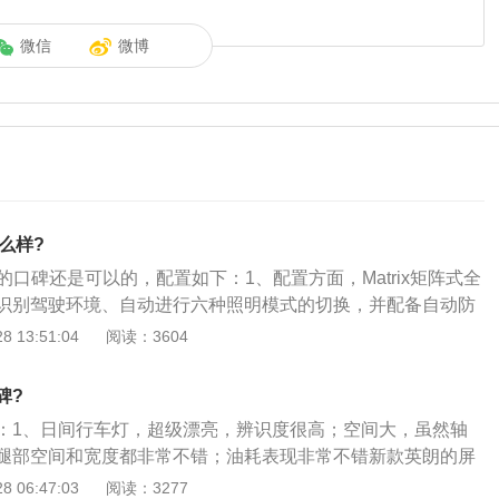
微信
微博
么样?
的口碑还是可以的，配置如下：1、配置方面，Matrix矩阵式全
能识别驾驶环境、自动进行六种照明模式的切换，并配备自动防
rPlay车载系统与iPhone手机对接，可在中控8吋触摸屏上操作
 13:51:04
阅读：3604
直接操作手机一样方便；2、此外，新车也将搭载别克新一代智慧
C自适应巡航、LKA车道保持、FCA前方碰撞预警、CMB碰撞
碑?
车等多项功能；3、威朗轿跑\/威朗GS全新的设计风格让人眼前
：1、日间行车灯，超级漂亮，辨识度很高；空间大，虽然轴
撞色元素，比如四轮炫红色刹车卡钳与17吋熏黑双五幅铝合金
腿部空间和宽度都非常不错；油耗表现非常不错新款英朗的屏
动内饰中出挑的炫红、碳纤维纹理饰条等，突出了运动感。
局；2、无论是行车电脑屏还是中控大屏看上去都特别舒服，
 06:47:03
阅读：3277