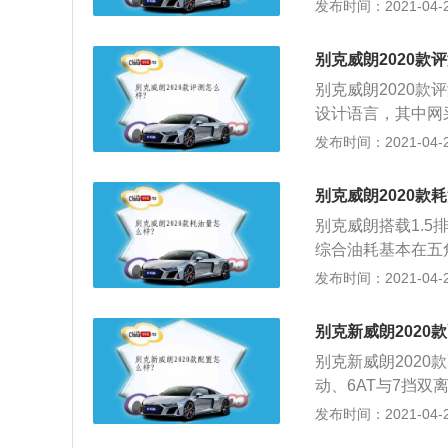
等功能，利用终身
发布时间：2021-04-25
别克威朗标配了全
还配备了ACC自适
别克威朗2020款
道保持系统、SB
别克威朗2020款
饰传承360度环
设计语言，其中网
显年轻运动。搭配
条延伸至大灯处，
发布时间：2021-04-25
方向盘、双炮筒式
重新设计，搭载两
用经典的双掠峰腰
别克威朗2020款
运动感。车尾部分
别克威朗搭载1.
宽度。车身尺寸方面，
综合油耗基本在五
m；2、内饰方面
停，并将暖风设置在
发布时间：2021-04-25
类似碳纤维的材质
区道路和环路以及20
感。智能配置方面，
量的别克威朗油耗为
高清触摸屏，支持OT
别克新威朗2020
低，但是涡轮增压
联功能，高配车型还
别克新威朗2020
经济性；3、在开启
和1.3T三缸两种发
动、6AT与7挡双
km，途经通畅\/
m和240Nm，传
更出色的性能体验，
发布时间：2021-04-25
km\/h，最终测得1
秒，实际表现应该