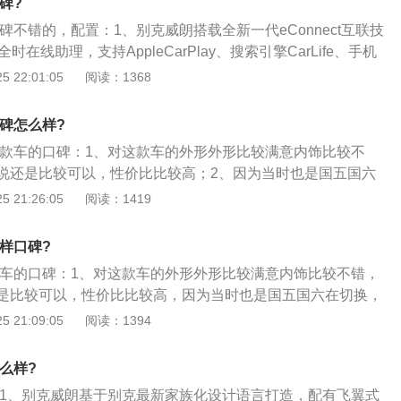
碑?
后排头部气囊，胎压显示以及定速巡航的功能，满足家用是没
口碑不错的，配置：1、别克威朗搭载全新一代eConnect互联技
、对于这台全新的别克威朗价格方面，我想很多的读者还是想
全时在线助理，支持AppleCarPlay、搜索引擎CarLife、手机
买的是一台20T的入门级车型，这款车型的性价比表现我觉得
利用终身免流量的车载4G网络，提供多样化的人车交互体验；
 22:01:05
阅读：1368
对于改款之后的新款车型，其实优惠的幅度相对来说会少一
标配了全车6安全气囊、倒车雷达、胎压监测等全面的主动安全
车价为12万元，这样的价格我个人还是比较满意的，比较符合
C自适应巡航系统、FCA前方碰撞预警+CMB碰撞缓解系统、
，而在实际使用的时候，这款车型的第2排空间表现也确实是
口碑怎么样?
、SBZA侧盲区预警系统、APA自动泊车辅助等功能；3、别克
宽大比较厚实，只不过中央地板的隆起程度，我觉得有一些
朗这款车的口碑：1、对这款车的外形外形比较满意内饰比较不
0度环抱一体式设计理念，动感的流线配合全新的冷峻黑配色，
说还是比较可以，性价比比较高；2、因为当时也是国五国六
。搭配有两片式超大全景天窗、前排多功能座椅、三辐运动型
问这样一说就十分的心动，买了一款动力比较强的，169匹马
 21:26:05
阅读：1419
炮筒式仪表及4.2英寸高清行车电脑、双区独立自动空调等。
力提速方面非常的给力，稳定操控性很好；3、不满意的地方就是
不是那么的理想，储物空间也比较小，中央储物盒也没有放的
么样口碑?
西可以放，后排空间感觉还是有一点小，这款车没有前雾灯，
这款车的口碑：1、对这款车的外形外形比较满意内饰比较不错，
个黑色的塑料贴在大灯下面，会溜坡，变速箱要是智能变速箱
是比较可以，性价比比较高，因为当时也是国五国六在切换，
说就十分的心动，买了一款动力比较强的，169匹马力，250
 21:09:05
阅读：1394
非常的给力，稳定操控性很好；2、不满意的地方就是收音机
么的理想，储物空间也比较小；3、中央储物盒也没有放的地
怎么样?
可以放，后排空间感觉还是有一点小，这款车没有前雾灯，在
朗：1、别克威朗基于别克最新家族化设计语言打造，配有飞翼式