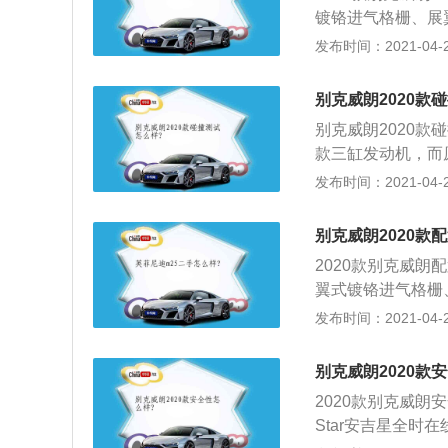
车辆前部就是两个
镀铬进气格栅、展
好了。
金运动轮毂、快背
发布时间：2021-04-25
动感的流线配合全
全景天窗、前排多
别克威朗2020款
高清行车电脑、双
别克威朗2020款碰
款三缸发动机，而原
中，目前即使能买
发布时间：2021-04-25
产，未来别克的紧凑
动力作为主打；2
别克威朗2020款
消费者最大的体验
2020款别克威
的前排，但偏偏的
翼式镀铬进气格栅
者日系的全面CV
铝合金运动轮毂、
发布时间：2021-04-25
摆式双质量飞轮、
念，动感的流线配
用上双喷射技术（
超大全景天窗、前
碳的情况出现，况
别克威朗2020款
英寸高清行车电脑
2020款别克威朗
Star安吉星全时在线