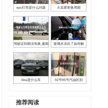
epc灯亮是什么问题
火花塞更换周期
驾驶证到期没有换,逾期
玻璃水冻住了如何解
怎么办??
决？
bba是什么车
92号95号汽油区别
推荐阅读