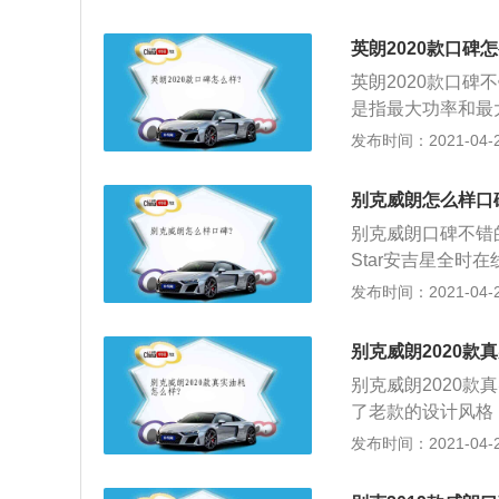
不会有廉价的感觉
个价钱这种配置，
英朗2020款口碑
孔，如果是两个就
英朗2020款口
感，不过可以接受
是指最大功率和最
观：家族瀑布式进
一般说，最大输出功
发布时间：2021-04-26
非常喜欢。车位有
3、英朗在动力单元
上部用的都是硬塑
或1.6T涡轮增
的条看起来不错，
别克威朗怎么样口
放”的产品战略目
别克威朗口碑不错的
Star安吉星全时在线
等功能，利用终身
发布时间：2021-04-25
别克威朗标配了全
还配备了ACC自适
别克威朗2020款
道保持系统、SB
别克威朗2020
饰传承360度环
了老款的设计风格
显年轻运动。搭配
内使用了大面积的
发布时间：2021-04-25
方向盘、双炮筒式
的；2、除此之外
能方向盘和中央彩