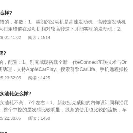
，中控大屏触控感灵敏。一键启动很喜欢，高大上的感觉。这
性价比很高，非常满意；3、缺点：1.4T的车型只有一个排气
怎么样?
完美了。减速到发动机转速为1200转的时候再加速，会有顿挫
碑不错的，参数：1、英朗的发动机是高速发动机，高转速发动机
。原厂用的固特异轮胎耐磨，但是胎噪稍微大了一点；4、外
大扭矩峰值在发动机相对较高转速下才能实现的发动机；2、
气格栅加上日间行车灯逼格相当高。但不是那种夸张的个性，
率在发动机5000转以上，最大扭矩在发动机3500转以上；
 01:41:02
阅读：1514
些平庸。腰线上扬增加了些许的运动气息；5、内饰：中控的
配备上依然领先同级，无论是1.6L、1.8LEco智能发动机亦，
料的，摸起来有些廉价，不过中控台屏幕旁的钢琴烤漆和防木
压发动机，都实现了上海通用汽车“更好性能，更低能耗，更少排
门板上还有真皮。
碑?
标。
，配置：1、别克威朗搭载全新一代eConnect互联技术与On
助理，支持AppleCarPlay、搜索引擎CarLife、手机远程操控
免流量的车载4G网络，提供多样化的人车交互体验；2、全新
 23:52:05
阅读：1425
车6安全气囊、倒车雷达、胎压监测等全面的主动安全配置，
应巡航系统、FCA前方碰撞预警+CMB碰撞缓解系统、LKA车
真实油耗怎么样?
ZA侧盲区预警系统、APA自动泊车辅助等功能；3、别克威朗内
款真实油耗不高，7个左右：1、新款别克威朗的内饰设计同样沿用
抱一体式设计理念，动感的流线配合全新的冷峻黑配色，氛围更
，整个中控的层次感比较明显，线条的使用也比较的流畅，车
有两片式超大全景天窗、前排多功能座椅、三辐运动型多功能
软性材料进行覆盖，手感比较不错，这一点是令我比较满意
 22:38:05
阅读：1468
仪表及4.2英寸高清行车电脑、双区独立自动空调等。
，虽然我所购买的是一台20T的入门级车型，但同样配备了多功
色屏幕，娱乐功能配置方面的表现不错，当然这款车型还配有