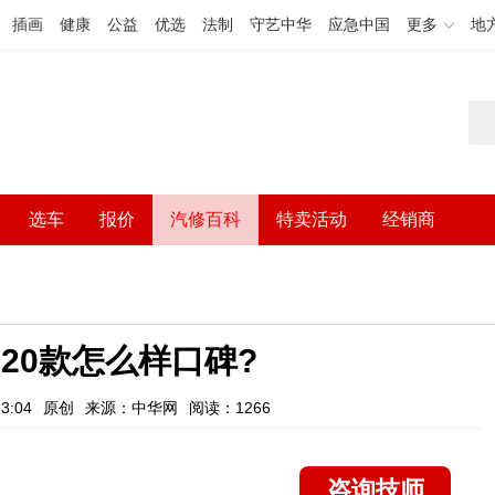
插画
健康
公益
优选
法制
守艺中华
应急中国
更多
地
选车
报价
汽修百科
特卖活动
经销商
020款怎么样口碑?
3:04
原创
来源：中华网
阅读：1266
咨询技师