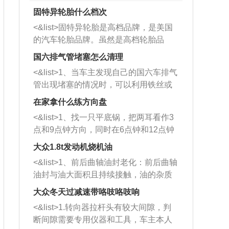
固特异轮胎什么档次
<&list>固特异轮胎是高档品牌，是美国
的汽车轮胎品牌。虽然是高档轮胎品
牌，但是中高低端的轮胎都有生产，这
国六排气管堵塞怎么清理
也是为了更好的开拓市场。
<&list>1、当车主发现自己的国六车排气
管出现堵塞的情况时，可以利用铁丝或
者是细棍，直接将杂物给取出来，如果
在家拿什么练方向盘
堵塞情况比较严重，也可以采取应急措
<&list>1、找一只平底锅，把两耳看作3
施。 <&list>2、直接利用木棍将所有的
点和9点钟方向，同时在6点钟和12点钟
杂物推到排气管里面的位置处，然后将
方向做一个标记。 <&list>2、双手握住
三元催化器拆解开，就可以将堵塞的东
大众1.8t发动机烧机油
平底锅两耳，然后往左打半圈、一圈、
西取出来。但如果是因为积碳过多引起
<&list>1、前后曲轴油封老化：前后曲轴
一圈半的练习，往右同样也要打相同的
的堵塞，就需要将三元催化器泡在草酸
油封与油大面积且持续接触，油的杂质
圈数。 <&list>3、最后强调要反复练
中进行清洗。 <&list>3、也可以利用清
和发动机内持续温度变化使其密封效果
习，这样就可以形成肌肉记忆，在真实
大众冬天过减速带咯吱咯吱响
洗剂对堵塞的情况得到解决，将清洗剂
逐渐减弱，导致渗油或漏油。<&list>2、
驾驶车辆时，不需要记忆也能打好方
放在燃油箱中，与燃油混合后，车辆启
<&list>1.转向器拉杆头有较大间隙，判
活塞间隙过大：积碳会使活塞环与缸体
向。
动时，就可以和汽油一起进入到燃烧
断间隙需要专用仪器和工具，车主本人
的间隙扩大，导致机油流入燃烧室中，