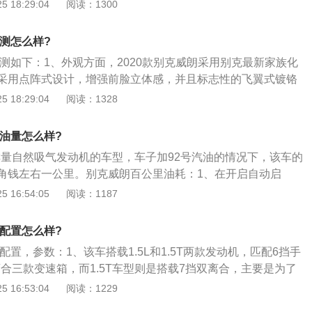
免流量的车载4G网络，提供多样化的人车交互体验；2、全新
 18:29:04
阅读：1300
车6安全气囊、倒车雷达、胎压监测等全面的主动安全配置，
应巡航系统、FCA前方碰撞预警+CMB碰撞缓解系统、LKA车
评测怎么样?
ZA侧盲区预警系统、APA自动泊车辅助等功能；3、别克威朗内
评测如下：1、外观方面，2020款别克威朗采用别克最新家族化
抱一体式设计理念，动感的流线配合全新的冷峻黑配色，氛围更
采用点阵式设计，增强前脸立体感，并且标志性的飞翼式镀铬
有两片式超大全景天窗、前排多功能座椅、三辐运动型多功能
与下隔栅的镀铬饰条相呼应。此外，新车下方进气口也进行了
 18:29:04
阅读：1328
仪表及4.2英寸高清行车电脑、双区独立自动空调等。
个外展式镀铬条，拉宽了前脸的视觉效果。车身侧面，新车采
线设计，快背式的车顶线条与后尾造型融为一体，增强车身的
耗油量怎么样?
，镀铬饰条与两侧的展翼型LED尾灯相连，提升了尾部的视觉
5排量自然吸气发动机的车型，车子加92号汽油的情况下，该车的
新车长宽高分别为4723\/1802\/1466mm，轴距为2700m
角钱左右一公里。别克威朗百公里油耗：1、在开启自动启
，新车沿用现款车型的设计风格，主要在材质上进行升级，采用
22℃。当天这辆威朗1.5T跑了102km，途经通畅\/拥堵的市
 16:54:05
阅读：1187
来进一步凸显其运动感，环抱一体式设计理念提升了新车质
km左右的高速路段，平均时速30.1km\/h，最终测得1.5T排
新款威朗搭载了别克eConnect2.0互联技术，全系标配8英寸
8.2L\/100km，表现不错；2、综合来说别克威朗的油耗都不
A远程升级、AppleCarPlay和搜索引擎CarLife手机映射等车
款配置怎么样?
发动机和双离合变速器的组合，确实给威朗带来了更好的燃油
支持SuperID超级账号；3、动力方面，新车将搭载1.0T三缸
款配置，参数：1、该车搭载1.5L和1.5T两款发动机，匹配6挡手
自动启停，并将暖风设置在22℃。当天这辆威朗1.5L跑了102
动机，最大功率分别为115Ps和158Ps，峰值扭矩分别为180N
离合三款变速箱，而1.5T车型则是搭载7挡双离合，主要是为了
拥堵的市区道路和环路以及20km左右的高速路段，平均时速30.1
动方面分别匹配6AT变速箱和CVT无级变速箱。
无论两厢版还是三厢版，1.5T车型的官方实测加速成绩为8.8
 16:53:04
阅读：1229
.5L量的别克威朗油耗为7.7L\/100km，表现不错。
更出色一些；2、所以威朗最值得推荐的车型还是1.5T版本，