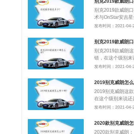
别克2019款威朗口
车身稳定系统，前
别克2019款威朗
有任何问题的；3
术与OnStar安吉星
了解一下的，我购
远程操控等功能，
发布时间：2021-04-25
还是非常不错的，
2、全新别克威朗
些，当时给我的裸
配置，还配备了AC
我当时的购车预算
别克2019款威朗
LKA车道保持系统
比较不错的，座椅
别克2019款威
威朗内饰传承36
高。
错，在这个级别来
氛围更显年轻运动
在切换，听销售顾
发布时间：2021-04-25
多功能方向盘、双
力，250牛，动
收音机的音质效果
2019别克威朗怎
地方都没有什么东
2019别克威朗
在车辆前部就是两
在这个级别来说还
就好了。
听销售顾问这样一
发布时间：2021-04-25
牛，动力提速方面
的音质效果不是那
2020款别克威朗
方都没有什么东西
2020款别克威