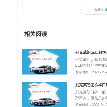
分享：
相关阅读
别克威朗gs口碑怎
别克威朗gs这款车
LED大灯能够智
眩目功能。苹果Ca
发布时间：2021-04-28
iPhone，就像
安全系统，包括AC
别克英朗怎么样口
缓解、APA自动泊
别克英朗口碑一般
一亮，强烈的红黑
距不大，但是后排
运动轮毂，全黑运
幕和操控按钮的布
发布时间：2021-04-28