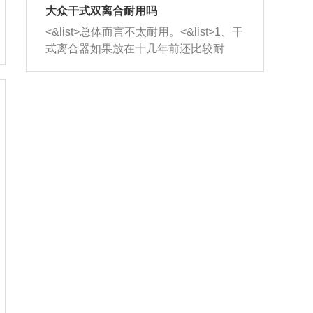
室，最后形成废气排出，就可以让三元
无法制作，需要将车辆送到修理厂或4s
造成烧机油。<&list>3、机油粘度。使用
大众干式双离合耐用吗
催化器得到清洗，排气管堵塞的情况就
店；<&list>2.车辆半轴套管防尘罩破
机油粘度过小的话，同样会有烧机油现
<&list>总体而言不太耐用。<&list>1、干
能够得到解决。
裂，破裂后会出现漏油现象，使半轴磨
象，机油粘度过小具有很好的流动性，
式离合器如果放在十几年前还比较耐
损严重，磨损的半轴容易损坏，产生异
容易窜入到气缸内，参与燃烧。<&list>
用，但是由于现在的汽车发动机动力输
响；<&list>3.稳定器的转向胶套和球头
4、机油量。机油量过多，机油压力过
出越来越高，使得干式离合器散热不足
老化，一般是使用时间过长造成的。解
大，会将部分机油压入气缸内，也会出
的缺陷也逐渐暴露出来。<&list>2、由于
决方法是更换新的质量好的转向橡胶套
现烧机油。<&list>5、机油滤清器堵塞：
干式双离合的工作环境暴露在空气中，
和球头。
会导致进气不畅，使进气压力下降，形
而离合器的散热也是通离合器罩上面的
成负压，使机油在负压的情况下吸入燃
几个小孔来进行散热。但是在行驶过程
烧室引起烧机油。<&list>6、正时齿轮或
中变速箱需要换挡，就不得不使得离合
链条磨损：正时齿轮或链条的磨损会引
器频繁工作。<&list>3、长时间的低速行
起气阀和曲轴的正时不同步。由于轮齿
驶以及过于频繁的启停，导致离合器的
或链条磨损产生的过量侧隙，使得发动
温度不断升高，而低速行驶时空气流动
机的调节无法实现：前一圈的正时和下
效率不高，无法将离合器中的热量有效
一圈可能就不一样。当气阀和活塞的运
的带走，导致离合器内部的温度不断升
动不同步时，会造成过大的机油消耗。
高，加速离合器的磨损。
解决方法：更换正时齿轮或链条。<&list
>7、内垫圈、进风口破裂：新的发动机
设计中，经常采用各种由金属和其他材