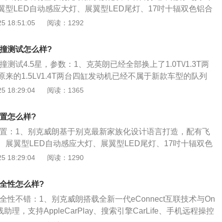
黑色的塑料贴在大灯下面，会溜坡，变速箱要是智能变速箱就
翼型LED自动感应大灯、展翼型LED尾灯、17吋十辐双色铝合
式车顶等；2、别克威朗内饰传承360度环抱一体式设计理念，
 18:51:05
阅读：1292
新的冷峻黑配色，氛围更显年轻运动；3、搭配有两片式超大
功能座椅、三辐运动型多功能方向盘、双炮筒式仪表及4.2英寸
碰撞测试怎么样?
区独立自动空调等。
撞测试4.5星，参数：1、克英朗已经全部换上了1.0T\/1.3T两
来的1.5L\/1.4T两台四缸发动机已经不属于新款车型的队列
到的也只是4S的库存而已。厂家方面已经停产四缸车型的生
 18:29:04
阅读：1365
型车，包括GL6、英朗、阅朗，甚至威朗都会以这套1.3T的
、英朗除了眼所能及的外观内饰以及配置的变化以外，能带给
配置怎么样?
差别还是在于发动机部分。别克车子的综合能力能排到同级别
朗配置：1、别克威朗基于别克最新家族化设计语言打造，配有飞
油耗水平上反而跟不上时代的脚步，无论是德系的DSGTSI或
、展翼型LED自动感应大灯、展翼型LED尾灯、17吋十辐双色
T，都能带来相当优秀的油耗水平；3、从技术上来看，诸如钟
快背式车顶等；2、别克威朗内饰传承360度环抱一体式设计理
 18:29:04
阅读：1290
曲轴橡胶减震轮平衡轴来消除发动机的一阶振动。动力方面则
合全新的冷峻黑配色，氛围更显年轻运动；3、搭配有两片式
进气歧管上布置两个喷油嘴）来提升动力的响应性以及避免积
排多功能座椅、三辐运动型多功能方向盘、双炮筒式仪表及4.2
且三缸发动机体积小，重量轻的优点也是不容忽视的。
安全性怎么样?
、双区独立自动空调等。
安全性不错：1、别克威朗搭载全新一代eConnect互联技术与On
助理，支持AppleCarPlay、搜索引擎CarLife、手机远程操控