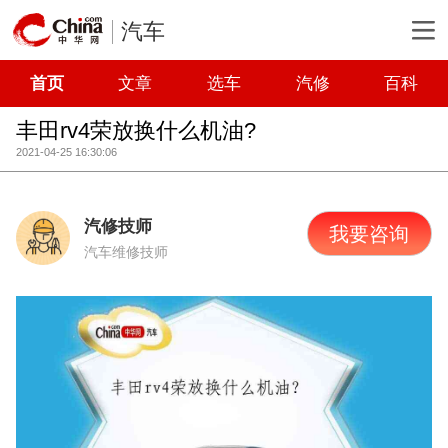
汽车
首页
文章
选车
汽修
百科
丰田rv4荣放换什么机油?
2021-04-25 16:30:06
汽修技师
我要咨询
汽车维修技师