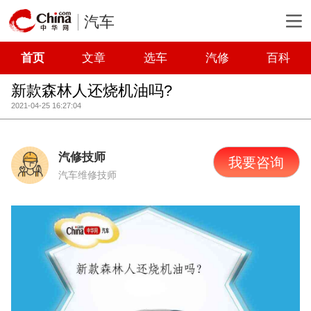
汽车
首页
文章
选车
汽修
百科
新款森林人还烧机油吗?
2021-04-25 16:27:04
汽修技师
我要咨询
汽车维修技师