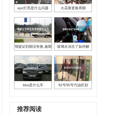
epc灯亮是什么问题
火花塞更换周期
驾驶证到期没有换,逾期
玻璃水冻住了如何解
怎么办??
决？
bba是什么车
92号95号汽油区别
推荐阅读