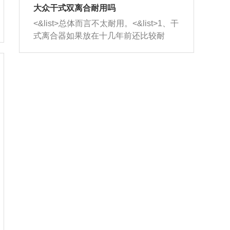
室，最后形成废气排出，就可以让三元
无法制作，需要将车辆送到修理厂或4s
造成烧机油。<&list>3、机油粘度。使用
大众干式双离合耐用吗
催化器得到清洗，排气管堵塞的情况就
店；<&list>2.车辆半轴套管防尘罩破
机油粘度过小的话，同样会有烧机油现
<&list>总体而言不太耐用。<&list>1、干
能够得到解决。
裂，破裂后会出现漏油现象，使半轴磨
象，机油粘度过小具有很好的流动性，
式离合器如果放在十几年前还比较耐
损严重，磨损的半轴容易损坏，产生异
容易窜入到气缸内，参与燃烧。<&list>
用，但是由于现在的汽车发动机动力输
响；<&list>3.稳定器的转向胶套和球头
4、机油量。机油量过多，机油压力过
出越来越高，使得干式离合器散热不足
老化，一般是使用时间过长造成的。解
大，会将部分机油压入气缸内，也会出
的缺陷也逐渐暴露出来。<&list>2、由于
决方法是更换新的质量好的转向橡胶套
现烧机油。<&list>5、机油滤清器堵塞：
干式双离合的工作环境暴露在空气中，
和球头。
会导致进气不畅，使进气压力下降，形
而离合器的散热也是通离合器罩上面的
成负压，使机油在负压的情况下吸入燃
几个小孔来进行散热。但是在行驶过程
烧室引起烧机油。<&list>6、正时齿轮或
中变速箱需要换挡，就不得不使得离合
链条磨损：正时齿轮或链条的磨损会引
器频繁工作。<&list>3、长时间的低速行
起气阀和曲轴的正时不同步。由于轮齿
驶以及过于频繁的启停，导致离合器的
或链条磨损产生的过量侧隙，使得发动
温度不断升高，而低速行驶时空气流动
机的调节无法实现：前一圈的正时和下
效率不高，无法将离合器中的热量有效
一圈可能就不一样。当气阀和活塞的运
的带走，导致离合器内部的温度不断升
动不同步时，会造成过大的机油消耗。
高，加速离合器的磨损。
解决方法：更换正时齿轮或链条。<&list
>7、内垫圈、进风口破裂：新的发动机
设计中，经常采用各种由金属和其他材