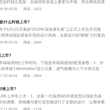
双连杆独立悬架，在操控性表现上要更为不错。而在离地高度
，本人觉得不太好看，因人而异吧，USB接囗四个，但前后的
离地高度达到190mm，具有更好的通过性；2、除了配置之外，
 09:42:05
阅读：3423
器的位置插个东西好费劲，后排出风囗下面的USB更是难用。
的地方。瑞虎34420mm×1760mm×1670mm的车身尺寸也
更出色；3、从配置信息中我们可以看到，新瑞虎3前后排头部
9款什么时候上市?
1000mm以上，1300mm的后排座椅宽度同样表现出色，而
于6月1日开幕的“2019年深港澳车展”上正式上市且开启预
例后排座椅放倒，也让新瑞虎3的最大后部空间容积可延展至1800
采用类似现款星脉车型的设计风格，全新设计的“眯眼”大灯配合
格更加运动时尚；2、侧面保留了新款车型从A柱开始向D柱倾
 00:02:03
阅读：2846
当下流行的隐藏式把手，科技感十足；3、尾部方面，重新设
式的处理，显得尾部更有层次感，整体向星脉靠拢；4、内饰
候上市?
就是3块大屏幕（液晶仪表+中控双屏）科技感十足。动力方
奇瑞瑞虎9的上市时间。下面是奇瑞瑞虎9的配置参数：1、外
汽油发动机，并搭载48V轻混系统，与之匹配的是9速手自一体变
奇瑞“Lifeinmotion”设计元素，进气格栅为上下分体式造
9万到60万左右吧。
装饰，前大灯组采用开眼角设计。车身侧面圆润、饱满，选用
 22:46:04
阅读：3084
后保险杠加装黑色防擦护板，并配有鲨鱼鳍天线、后风挡雨
采用非对称式设计，座椅采用2+3+2式7座布局。变速杆、杯座
时候上市?
铬条进行装饰。中控台加装了嵌入式液晶显示屏，上部和右侧
2019年上半年上市：1、全新一代瑞虎8的外观造型以现款为基
口。另外，新车配有三辐式多功能方向盘与电子手刹；3、预
节的调整。前格栅与雾灯造型都进行了全新的设计、让整体看
oudrive3.0智云行车互联系统，该系统采用全新HMI3.0智能
动。车身线条紧凑、流畅，勾勒的肌肉块很具有爆发力，车尾
 11:05:03
阅读：2128
面较为简洁，搭载科大讯飞提供的云端智能语言识别与控制GP