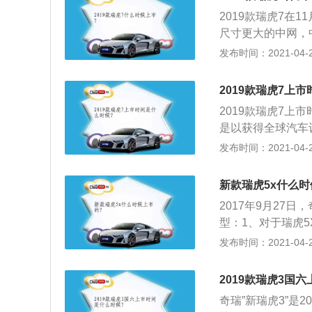
不过在排放标准上1
车质量有影响，但
2019款瑞虎7在
面F7表现似乎有
学，你要看风洞试验
尺寸更大的中网，
吨都能飞上天。而
了不少；2、车顶
发布时间：2021-04-28
部采用了多层次的
部的申报信息，201
2019款瑞虎7上
轴距2670mm，
2019款瑞虎7上
mm，轴距不变；4
是以获得全球汽车设
机获得了2019年
瑞TX为原型，按照奇瑞
发布时间：2021-04-28
W和290N·m扭
水流车身造型，使
1.6T和1.5T
具未来感的前瞻美
新款瑞虎5x什么时
上在售的SUV，
2017年9月27
造型水平和未来S
型：1、对于瑞虎
合。
意的，百公里的综
发布时间：2021-04-28
非常到位；2、对
的扬声器竟然是装
2019款瑞虎3国
挺好看，坐车里给
奇瑞”新瑞虎3”是
不行闻不到了，多