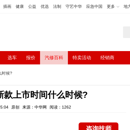
插画
健康
公益
优选
法制
守艺中华
应急中国
更多
地
选车
报价
汽修百科
特卖活动
经销商
么时候?
8新款上市时间什么时候?
5:04
原创
来源：中华网
阅读：1262
咨询技师