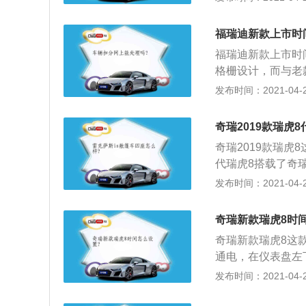
的LED灯也进行
S导航，语音正确识
感，非常多的元素
功能APP，支持苹果
福瑞迪新款上市时
带来了很不错的视
WIFI（上传速度可
福瑞迪新款上市时
上，新车搭载了奇瑞
载奇瑞全新第三代1
格栅设计，而与老
290Nm，除了新
kW，峰值扭矩32
行了镜面化设计，
发布时间：2021-04-26
分别匹配7速湿式
素；2、在内饰的设
营造出舒适的驾乘
奇瑞2019款瑞虎
化内饰质感；3、
奇瑞2019款瑞虎
展使用到1.6G
代瑞虎8搭载了奇瑞
分没有变化，仍搭载
有145kW最大功
发布时间：2021-04-26
m。传动部分匹配
速器，使该车拥有“
济性价比高，大大
奇瑞新款瑞虎8时
世最新一代ESP9
奇瑞新款瑞虎8这
实验优化的车身结
通电，在仪表盘左
前麦弗逊后多连杆
快速调整时间；2
发布时间：2021-04-25
身的侧倾，底盘表
按钮为选取键，按
型，三屏交互科技
键，按一下增加一