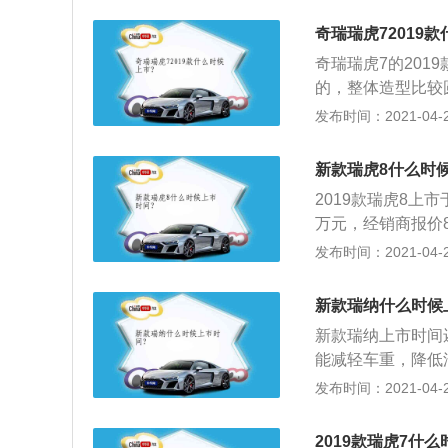
汽车工业的改进，
奇瑞瑞虎72019
2、改款后的瑞虎
奇瑞瑞虎7的201
比，不过哈弗F7
的，整体造型比较
光上似乎也显示不
合年轻人的口味的
发布时间：2021-04-28
大的改动；3、19款
大，其长宽高为447
710mm，这样的
计也比较有质感，
是定位为紧凑型SU
新款瑞虎8什么时
合同级别的水平，
x1690mm轴距
2019款瑞虎8上市于
功能性等方面也比
然作为紧凑级SUV
万元，经销商报价8
坡辅助、陡坡缓降
部空间表现上也是
镀铬装饰，变大后
发布时间：2021-04-28
都提供了两个US
的设计，其中12.
力量感十足，车尾
体来说奇瑞瑞虎7
点，并且在安全配
辨识度极高。双边
系搭载了一款1.5
新款瑞纳什么时候
有高配版的才会配
8，整体内饰手感
矩210牛·米，这
并不具备特质，哈
新款瑞纳上市时间
空间上，新虎8作为
中还是非常有优势
模式和运动与标准
能减轻车重，降低
要比瑞虎更具优势
主要靠着整体的车
发布时间：2021-04-28
发的1.6TGDI
人员，而座舱不能
2.0T相差无几，
皮再怎么厚也不会
2019款瑞虎7什么