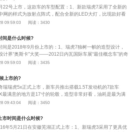
9款瑞虎8满足国IV排放标准，F7并不满足国IV的标准，这方
是车子高速是否稳定，主要还是看车子高速时候的空气动力
11月22号上市，这款车的车型配置：1、新款瑞虎7采用了全新的
点欠缺。
而不是看车子重量多少；3、装满油的空客A380重量500多
中网的样式为放射点阵式，配合全新的LED大灯，比现款好看
F1赛车那么轻都抓地力那么强，所以要看车子空气学设计。
采用了悬浮式的设计，车身腰线显得车辆更加具有力量感。尾
 09:59:03
阅读：3430
设计，与瑞虎8相同的一体式尾灯显得更加时尚；3、根据工信
9款全新瑞虎7的长度为4500mm，宽1842mm，高1746mm，
市时间是什么时候?
与18款相比长度增加了30mm，宽度增加了5mm，高度增加了76
市时间是2018年9月份上市的：1、瑞虎7独树一帜的造型设计，
、动力方面，新款瑞虎7新加入了一台1.6T发动机，这台发动
计界“奥斯卡”大奖——2012日内瓦国际车展“最佳概念车”的奇
中国心十佳发动机称号，热效率超过37.1%，最高可以输出145k
最新的“Lifeinmotion”设计语言；2、采用H.D.S灵性动感
 09:59:03
阅读：3435
矩。此外现款的1.5T发动机仍然会保留，换言之新款瑞虎7会提供
整车展现出水的韵律之美和“上善若水”的文化意象，创造了极
两种动力选择，匹配的是7挡双离合变速箱。
学设计，呈现出无以伦比的感观新境界；3、不同于目前市场
候上市的?
瑞虎7流畅、动感和充满前瞻性的造型设计，代表了行业领先的
日，奇瑞瑞虎5x正式上市，新车共推出搭载1.5T发动机的7款车
UV造型的发展趋势。车身线条刚柔并济，将阳刚与优雅完美结
5X最满意的地方是17寸的轮毂，造型非常好看，油耗是最为满
合油耗在7.5个油左右，主要是跑市区，方向盘也很轻，刹车也
 09:43:04
阅读：3450
于瑞虎5X最不满意的地方是每小时100公里以后胎噪太大，后门
饰，并没有什么作用。内饰前挡处侧门板都是软包，个人觉的
六上市时间是什么时候?
人的感觉也挺舒服，车内没什么味道，也许是我抽烟太多嗅觉
2016年5月21日在安徽芜湖正式上市：1、新瑞虎3采用了更具优
媒体车机很协调，整个中控看起来挺好看；3、仪表盘转速表