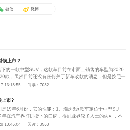
微信
微博
么时候上市？
下的一款中型SUV，这款车目前在市面上销售的车型为2020
2020款，虽然目前还没有任何关于新车改款的消息，但是按照一
21款瑞虎8将在2021年6月份上市。以下是对瑞虎8的相关介
 16:18:55
阅读：7082
由于现款瑞虎8的外观造型与2019款车型改动不大，所以202
将会有着比较明显的升级。前脸采用了奇瑞家族最新的设计语
候上市?
时尚动感，更能符合国人对于SUV车型的审美要求。2、动力
间是19年6月份，它的性能：1、瑞虎8这款车定位于中型SU
瑞虎8继续搭载1.5T与1.6T两款涡轮增压发动机，其中1.5T车
多年在汽车界打拼攒下的口碑，得到业界较多人士的认可，不
大马力，峰值扭矩230牛米。
恐怕有点不尽人意了，目前国内的汽车市场相对还是显得比较
 13:46:04
阅读：3563
就是汽车现在在我们国内处于一个即将饱和的状态，不过随着