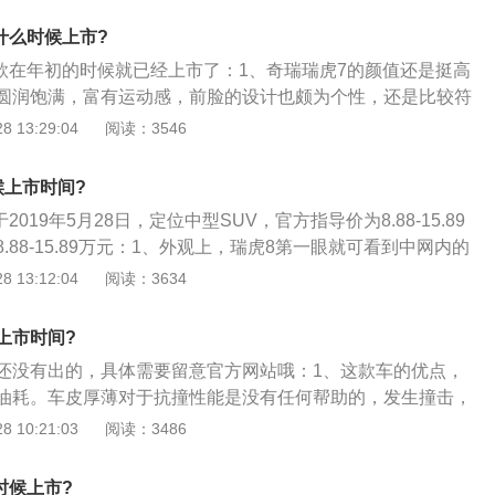
更科幻更漂亮的车型诞生也难免会有消费者开始选择换车；
款什么时候上市?
8在全系灯光上选用了LED的光源，这个要比哈弗的F7更具性价
9款在年初的时候就已经上市了：1、奇瑞瑞虎7的颜值还是挺高
仅在低配和次低配上是卤素头灯，其余版本也全是LED灯光，灯
圆润饱满，富有运动感，前脸的设计也颇为个性，还是比较符
出瑞虎8更具优势，整体外观上与现款保持一致也没有做出太
，不过奇瑞瑞虎7虽然是一款紧凑型SUV，但车身尺寸不算
 13:29:04
阅读：3546
瑞虎8在尺寸上与现款保持一致，4700x1860x1746mm轴距2
0*1837*1670mm，轴距为2670mm；2、奇瑞瑞虎7的内饰设
尺寸作为中型SUV在空间表现上是非常的棒，不过F7车型即便
中控台的横线线条显得张力十足，其用料不算特别好，但也符
V，不过他的尺寸也不是特别的小，长宽高分别为4620x1846
候上市时间?
并且做工也比较让然放心，9英寸的中控触摸屏在流畅度以及
2725mm，瑞虎8在尺寸上和F7差距真的不太大，不过在轴距上竟
2019年5月28日，定位中型SUV，官方指导价为8.88-15.89
较让人满意；3、配置方面，一些常见的配置如自动驻车、上
的F7还超越了瑞虎8车型，那么这是不是也显示出哈弗F7在内
.88-15.89万元：1、外观上，瑞虎8第一眼就可看到中网内的
以及定速巡航等都可以在奇瑞瑞虎7上见到，并且其为前后排
非常不错的呢；4、19款瑞虎8在内饰上做了更加精细化和科幻
的瑞虎前脸有种被铠甲包围的即视感。瑞虎18英寸轮毂舒适且
 13:12:04
阅读：3634
B接口，不过部分车型只有前排有USB接口倒是有些可惜，但总
3寸液晶仪表+10.25寸的多媒体悬浮式大屏也成为该车的一大亮
的变化与旧款设计上来讲上微乎其微的，贯穿式尾灯，启动时
的配置还是对得起自己的售价的；4、动力方面，奇瑞瑞虎7全
置上增加了定速巡航或全速自适应巡航，这些在现款车型上只
两出的排气管口，变成真的来，值得大赞；2、内饰上，瑞虎
T涡轮增压发动机，这款发动机的最大功率为147马力，峰值扭
上市时间?
备，并且没有全速自适应巡航，不过这些配置和F7相比似乎也
摸起来，属于上挡次的那种，真皮方向盘手感轻快，灵活；3、
款发动机的亮点在于37.1%的热效率，这放在国产品牌的发动机
弗F7在次低配版上也配备了定速巡航，并且驾驶模式还有雪地
还没有出的，具体需要留意官方网站哦：1、这款车的优点，
一款中型SUV，可5座\/6座\/7座，相当宽敞，适合一家出行。
的，传动系统奇瑞瑞虎7则有6挡手动和6挡双离合两种。
选择，还配备的有发动机启停系统和远程启动功能，这些似乎
油耗。车皮厚薄对于抗撞性能是没有任何帮助的，发生撞击，
；5、19款瑞虎8在动力上要比F7强，这也是得益于奇瑞自主研
架压缩变形，整个引擎仓被畸变后吸收撞击力来保护座舱内的
 10:21:03
阅读：3486
发动机，最大马力197匹峰值扭矩达到290牛米，这样的成绩与F7的
变形，ABC柱不能有太大变形，这才是安全性高的车；2、车
19款瑞虎8在变速箱上选择了7速的湿式双离合与F7的配置相同，
起到任何抗撞作用，因为车皮里面没有结构。车皮厚重对于整
时候上市?