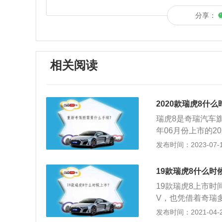
分享：
相关阅读
2020款瑞虎8什
瑞虎8是奇瑞汽车旗
年06月份上市的
般的改款规则，20
发布时间：2023-07-17
绍：1、外观设计：
1款瑞虎8的外观
19款瑞虎8什么时
言，使得整车更加
19款瑞虎8上市时
方面：2021款奇瑞
V，也凭借着奇瑞
型拥有156匹的最
过这次瑞虎的改款
发布时间：2021-04-28
冷淡，很多的原因