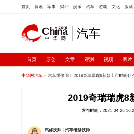
首页
资讯
军事
财经
娱乐
汽车
游戏
文化
援藏
汽车
首页
原创
文章
评测
视频
图片
中华网汽车＞
汽车维修间 >
2019奇瑞瑞虎8新款上市时间什
2019奇瑞瑞虎
发布时间：2021-04-25 16:2
汽修技师
|
汽车维修技师