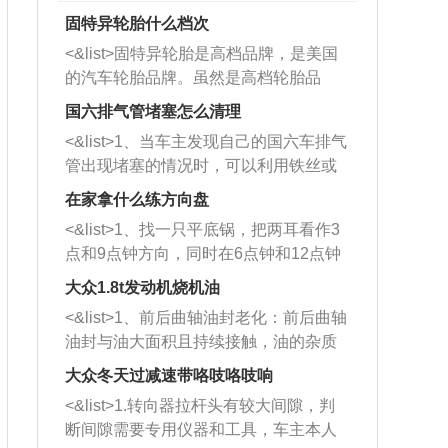
固特异轮胎什么档次
<&list>固特异轮胎是高档品牌，是美国
的汽车轮胎品牌。虽然是高档轮胎品
牌，但是中高低端的轮胎都有生产，这
国六排气管堵塞怎么清理
也是为了更好的开拓市场。
<&list>1、当车主发现自己的国六车排气
管出现堵塞的情况时，可以利用铁丝或
者是细棍，直接将杂物给取出来，如果
在家拿什么练方向盘
堵塞情况比较严重，也可以采取应急措
<&list>1、找一只平底锅，把两耳看作3
施。 <&list>2、直接利用木棍将所有的
点和9点钟方向，同时在6点钟和12点钟
杂物推到排气管里面的位置处，然后将
方向做一个标记。 <&list>2、双手握住
三元催化器拆解开，就可以将堵塞的东
大众1.8t发动机烧机油
平底锅两耳，然后往左打半圈、一圈、
西取出来。但如果是因为积碳过多引起
<&list>1、前后曲轴油封老化：前后曲轴
一圈半的练习，往右同样也要打相同的
的堵塞，就需要将三元催化器泡在草酸
油封与油大面积且持续接触，油的杂质
圈数。 <&list>3、最后强调要反复练
中进行清洗。 <&list>3、也可以利用清
和发动机内持续温度变化使其密封效果
习，这样就可以形成肌肉记忆，在真实
大众冬天过减速带咯吱咯吱响
洗剂对堵塞的情况得到解决，将清洗剂
逐渐减弱，导致渗油或漏油。<&list>2、
驾驶车辆时，不需要记忆也能打好方
放在燃油箱中，与燃油混合后，车辆启
<&list>1.转向器拉杆头有较大间隙，判
活塞间隙过大：积碳会使活塞环与缸体
向。
动时，就可以和汽油一起进入到燃烧
断间隙需要专用仪器和工具，车主本人
的间隙扩大，导致机油流入燃烧室中，