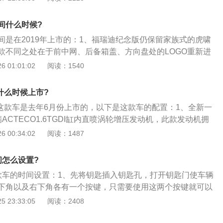
了熏黑处理；2、内饰上采用双色配色，黑与棕带来很高的品质
别率高达99%，方言识别数量最多达32种。车机端内置21项
都被加入其中，例如木纹、镀铬、钢琴烤漆等等的装饰用料，
CarPlay、搜索引擎CarLife、手机APP智能控制车辆、4G+
间什么时候?
觉效果，新车更是配备了L2级别的自动驾驶系统；3、在动力
达20Mbps40Mbps）、紧急救援等科技功能；4、瑞虎9预计搭
间是在2019年上市的：1、福瑞迪纪念版仍保留家族式的虎啸
第三代ACTECO1.6TGDI发动机，最功率145kW，最大扭矩
.6T高功率涡轮增压发动机，热效率高达37.1%，最大功率160
款不同之处在于前中网、后备箱盖、方向盘处的LOGO重新进
动力之外，现款车型的1.5T发动机也将继续使用。而两种发动机
0Nm，传动系统或匹配6MT和7速DCT变速箱。
同时新样式的十辐轮毂则适用到1.6GLS以上车型，增添动感元
 01:01:02
阅读：1540
双离合变速箱、6速干式双离合和6速手动变速箱。
计上，福瑞迪纪念版1.6Premium车型增加全新的棕色内饰，
环境。同时运用高光涂层的方向盘、挡杆以及镀铬内拉手，强
8什么时候上市?
此次推出的福瑞迪纪念版在老款配置基础上，将高位制动灯扩
8这款车是去年6月份上市的，以下是这款车的配置：1、全新一
L以上车型，有效避免紧急刹车时被后来车辆追尾。另外在动力部
ACTECO1.6TGDI缸内直喷涡轮增压发动机，此款发动机拥
1.6L发动机，最大输出功率为123马力，峰值扭矩为155N·
率，峰值扭矩高达290N-m，并配合格特拉克7DCT湿式双离合变
 00:34:02
阅读：1487
5速手动或4速手自一体变速器。
9秒级”的百公里加速，并实现百公里7.4L的综合油耗，燃油经
降低了用车成本。在主动安全方面，全新一代瑞虎8使用了博
间怎么设置?
.3电子稳定系统让驾驶更为放心；2、全新一代瑞虎8以10万次
款车的时间设置：1、先将钥匙插入钥匙孔，打开钥匙门使车辆
构设计与严苛的车身材料要求，成就了超强的安全防护保障。
下角以及右下角各有一个按键，只需要使用这两个按键就可以
完美底盘悬架匹配，提供了更大的侧倾刚度，良好地控制了车
、首先要了解调节时间的这两个按钮，按一下左侧按钮。左侧
 23:33:05
阅读：2408
现足够厚重；3、内饰方面，全新一代瑞虎8采用了大气风潮造
一下为调整小时。然后按一下右侧的按钮。右侧按钮为调整
豪华驾享座舱，凸显豪华感。悬浮式中央控制区电子换挡、12.
个数值。小时调节好后，再来调节分；3、连续按两下左侧的