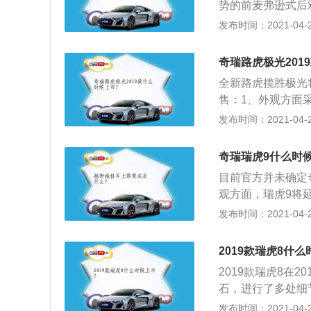
势的前麦弗逊式后
很时速表不是圆的
方面，新瑞虎3的
发布时间：2021-04-28
位置很不爽，点烟
车型尺寸也是大家关注
让其在空间表现上
奇瑞路虎极光201
空间达到同级罕见的
全新路虎揽胜极光将
全系支持4\/6比
售：1、外观方面
L。
U型中网，整体风
发布时间：2021-04-28
斜的设计，并采用
计的尾灯配合贯穿
奇瑞瑞虎9什么时
方面，引入眼帘的
目前官方并未确定
面，任搭载2.0T
观方面，瑞虎9将延续
速箱。价格可能在3
型，并加入蜂窝状
发布时间：2021-04-27
五辐式轮辋。尾部
刷；2、瑞虎9内饰
2019款瑞虎8什么
等多处细节选用镀
2019款瑞虎8在
为多边形空调出风
石，进行了多处细
计搭有奇瑞最新的Cl
上去更加时尚、运
发布时间：2021-04-27
交互设计，科技界