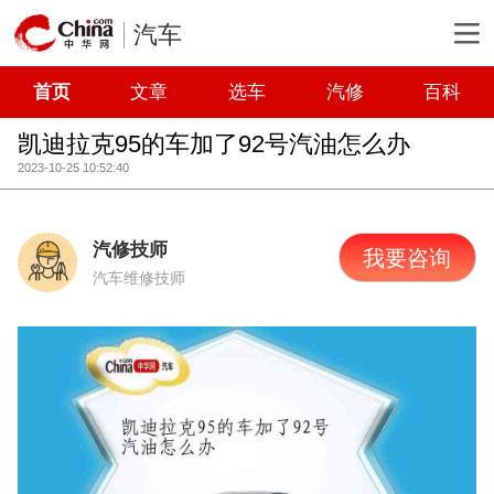
汽车
首页
文章
选车
汽修
百科
凯迪拉克95的车加了92号汽油怎么办
2023-10-25 10:52:40
汽修技师
我要咨询
汽车维修技师