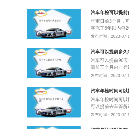
册月份即机动车年
印有检验的有效期
汽车年检可以提前
不合格，车管所应
年审日前3个月，
合格的车辆，不准
客汽车6年以内每2
限的车辆，不予检
次。2、营运载客汽
发布时间：2023-07-17
货汽车和大型、中
检验1次。4、摩托
汽车可以提前多久
年审时间根据新车
汽车可以提前90
月，则车辆年检的
满前三个月内向登
所有人可在机动车
证原件及路桥卡、
发布时间：2023-07-17
志，如6月参加年
内容：1、检查发
是否均匀美观，各
汽车年检时间可以
动性、转向操纵性
汽车年检时间可以
件”的要求；3、
可以提前去车管所
所有登记是否与现
是根据月份来进行
发布时间：2023-07-17
辆都必须要做的一
体检，及时消除车