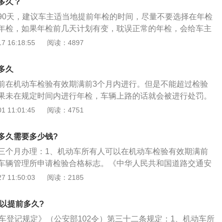
多久？
验车。
90天，建议车主适当地提前年检的时间，尽量不要选择在年检
年检，如果年检前几天计划有变，耽误正常的年检，会给车主
。汽车年检注意事项：1、车辆年检前需要对汽车的刹车性能
 16:18:55
阅读：4897
个比较好的天气检查车辆的刹车性能，尤其要注意刹车片的磨
检查；2、及时处理违章，很多车主在进行车辆年检准备时忽
多久
理，车辆违章不能及时地处理，会直接影响车辆的年检进度，
前在机动车检验有效期满前3个月内进行。但是不能超过检验
将违章处理好，避免耽误年检；3、汽车外观也不能忽略，在
果未在规定时间内进行年检，车辆上路的话就会被进行处罚。
，可能会出现一些小的擦碰，如果有明显的划痕需及时地处
还要查询一下有没有违法记录，有违法记录的要处理掉，否则
 11:01:45
阅读：4751
夸张的贴纸在年检前也需要清理。
多久需要多少钱?
三个月办理：1、机动车所有人可以在机动车检验有效期满前
车辆管理所申请检验合格标志。《中华人民共和国道路交通安
16条“机动车应当从注册登记之日起，按照下列期限进行安全技
 11:50:03
阅读：2185
载客汽车5年以内每年检验1次；超过5年的，每6个月检验1次；
中型非营运载客汽车10年以内每年检验1次；超过10年的，每6
可以提前多久?
、小型、微型非营运载客汽车6年以内每2年检验1次；超过6年
动车登记规定》（公安部102令）第三十二条规定：1、机动车所