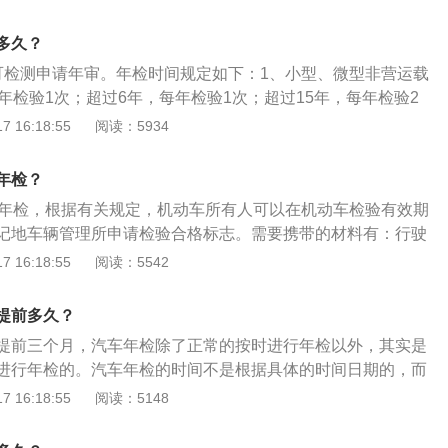
检到期的月份。除此之外，也可以直接观察年检标志，标志上
。年检的注意事项：年检的不合格车辆，应限期修复，逾期仍
多久？
收缴其行车牌证，不准再继续行驶；无故不参加年检或年检不
可检测申请年审。年检时间规定如下：1、小型、微型非营运载
在道路上行驶，也不准转籍；符合报废条件或使用超过规定年
年检验1次；超过6年，每年检验1次；超过15年，每年检验2
验，并收回牌证，注销档案，予以报废。
车5年以内每年检验1次；超过5年，每6个月检验1次。3、载
 16:18:55
阅读：5934
型非营运载客汽车10年以内每年检验1次；超过10年，每6个月
车4年以内每2年检验1次；超过4年，每年检验1次。5、机动车
年检？
入户时间而定，如机动车行驶证的登记初始日期是2007年6
天年检，根据有关规定，机动车所有人可以在机动车检验有效期
时间为每年6月。《机动车登记规定》第四十条规定，机动车
记地车辆管理所申请检验合格标志。需要携带的材料有：行驶
检验有效期满前三个月内向登记地车辆管理所申请检验合格标
交强险副本、路桥票、车主身份证复印件、车辆。汽车年检的
 16:18:55
阅读：5542
审的车辆，可在4、5、6月参加年检。
动机、底盘、车身及其附属设备是否清洁、齐全、有效，漆面
主要总成是否更换，与初检记录是否相符；2、检验车辆的制
提前多久？
、灯光、排气及其他安全性能是否符合“机动车安全运行技术条
提前三个月，汽车年检除了正常的按时进行年检以外，其实是
检验车辆是否经过改装、改型、改造，行驶证、号牌、车辆档案
进行年检的。汽车年检的时间不是根据具体的时间日期的，而
在车况相符，有无变化，是否办理了审批和异动、变更手续。
计算的。车辆年检就是指每个已经取得正式号牌和行驶证的车
 16:18:55
阅读：5148
项检测，相当于每年一次按机动车运行安全技术条件给车辆做
辆安全隐患，督促加强汽车的维护保养，减少交通事故的发