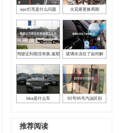
epc灯亮是什么问题
火花塞更换周期
驾驶证到期没有换,逾期
玻璃水冻住了如何解
怎么办??
决？
bba是什么车
92号95号汽油区别
推荐阅读