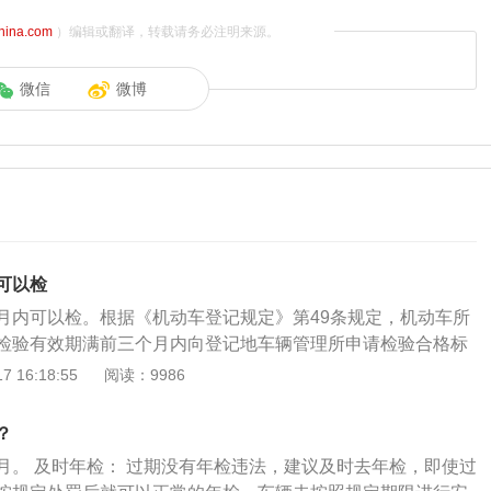
china.com
）编辑或翻译，转载请务必注明来源。
微信
微博
可以检
月内可以检。根据《机动车登记规定》第49条规定，机动车所
检验有效期满前三个月内向登记地车辆管理所申请检验合格标
以下几种材料：1.机动车；2.机动车行驶证；3.有效期内的道
 16:18:55
阅读：9986
；4.车船税缴纳单；5.身份证和身份证复印件。公司单位的车
代办人的身份证明。年审前做以下准备：1.检查车辆是否存在
？
交警队缴清违章；2.应提前进行年检，装备灭火器、停车标
月。 及时年检： 过期没有年检违法，建议及时去年检，即使过