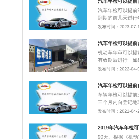
汽车年检可以提前
生，也就是平时的
汽车年检可以提前
到期的前几天进行
带来不必要的麻烦
发布时间：2023-07-17
进行检查，选择一
损以及刹车距离的
汽车年检可以提前
略了汽车违章的处
机动车年审可以提
因此需要车主提前
有效期后进行，如
日常的驾驶过程中
在进行车辆年审前
发布时间：2022-04-01
理，对于一些比较
不予年审检车。
汽车年检可以提前
车辆年检可以提前
三个月内向登记地
全法实施条例》第
发布时间：2021-04-27
术检验；2、营运
载货汽车和大型、
2019年汽车年检
个月检验1次；3
90天。根据《机