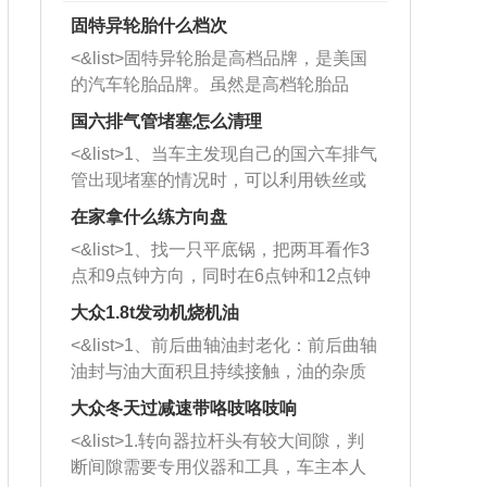
固特异轮胎什么档次
<&list>固特异轮胎是高档品牌，是美国
的汽车轮胎品牌。虽然是高档轮胎品
牌，但是中高低端的轮胎都有生产，这
国六排气管堵塞怎么清理
也是为了更好的开拓市场。
<&list>1、当车主发现自己的国六车排气
管出现堵塞的情况时，可以利用铁丝或
者是细棍，直接将杂物给取出来，如果
在家拿什么练方向盘
堵塞情况比较严重，也可以采取应急措
<&list>1、找一只平底锅，把两耳看作3
施。 <&list>2、直接利用木棍将所有的
点和9点钟方向，同时在6点钟和12点钟
杂物推到排气管里面的位置处，然后将
方向做一个标记。 <&list>2、双手握住
三元催化器拆解开，就可以将堵塞的东
大众1.8t发动机烧机油
平底锅两耳，然后往左打半圈、一圈、
西取出来。但如果是因为积碳过多引起
<&list>1、前后曲轴油封老化：前后曲轴
一圈半的练习，往右同样也要打相同的
的堵塞，就需要将三元催化器泡在草酸
油封与油大面积且持续接触，油的杂质
圈数。 <&list>3、最后强调要反复练
中进行清洗。 <&list>3、也可以利用清
和发动机内持续温度变化使其密封效果
习，这样就可以形成肌肉记忆，在真实
大众冬天过减速带咯吱咯吱响
洗剂对堵塞的情况得到解决，将清洗剂
逐渐减弱，导致渗油或漏油。<&list>2、
驾驶车辆时，不需要记忆也能打好方
放在燃油箱中，与燃油混合后，车辆启
<&list>1.转向器拉杆头有较大间隙，判
活塞间隙过大：积碳会使活塞环与缸体
向。
动时，就可以和汽油一起进入到燃烧
断间隙需要专用仪器和工具，车主本人
的间隙扩大，导致机油流入燃烧室中，