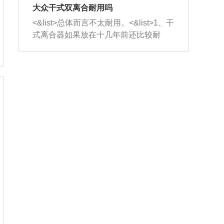
室，最后形成废气排出，就可以让三元
无法制作，需要将车辆送到修理厂或4s
造成烧机油。<&list>3、机油粘度。使用
大众干式双离合耐用吗
催化器得到清洗，排气管堵塞的情况就
店；<&list>2.车辆半轴套管防尘罩破
机油粘度过小的话，同样会有烧机油现
<&list>总体而言不太耐用。<&list>1、干
能够得到解决。
裂，破裂后会出现漏油现象，使半轴磨
象，机油粘度过小具有很好的流动性，
式离合器如果放在十几年前还比较耐
损严重，磨损的半轴容易损坏，产生异
容易窜入到气缸内，参与燃烧。<&list>
用，但是由于现在的汽车发动机动力输
响；<&list>3.稳定器的转向胶套和球头
4、机油量。机油量过多，机油压力过
出越来越高，使得干式离合器散热不足
老化，一般是使用时间过长造成的。解
大，会将部分机油压入气缸内，也会出
的缺陷也逐渐暴露出来。<&list>2、由于
决方法是更换新的质量好的转向橡胶套
现烧机油。<&list>5、机油滤清器堵塞：
干式双离合的工作环境暴露在空气中，
和球头。
会导致进气不畅，使进气压力下降，形
而离合器的散热也是通离合器罩上面的
成负压，使机油在负压的情况下吸入燃
几个小孔来进行散热。但是在行驶过程
烧室引起烧机油。<&list>6、正时齿轮或
中变速箱需要换挡，就不得不使得离合
链条磨损：正时齿轮或链条的磨损会引
器频繁工作。<&list>3、长时间的低速行
起气阀和曲轴的正时不同步。由于轮齿
驶以及过于频繁的启停，导致离合器的
或链条磨损产生的过量侧隙，使得发动
温度不断升高，而低速行驶时空气流动
机的调节无法实现：前一圈的正时和下
效率不高，无法将离合器中的热量有效
一圈可能就不一样。当气阀和活塞的运
的带走，导致离合器内部的温度不断升
动不同步时，会造成过大的机油消耗。
高，加速离合器的磨损。
解决方法：更换正时齿轮或链条。<&list
>7、内垫圈、进风口破裂：新的发动机
设计中，经常采用各种由金属和其他材