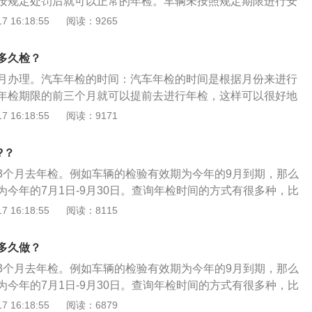
按规定处罚后就可以正常的年检。车辆未按照规定期限进行安
被发现，将由公安交通管理部门处警告或者罚款。 具有下列情
 16:18:55
阅读：9265
不能参与年检： 车辆状况与行驶证、档案记载不符者；号牌、
字迹不清或自行仿制号牌者；车辆改装、改型、技术改造未办
多久检？
者；未按照规定喷写单位名称和号牌放大字样者；不按照规定
月办理。汽车年检的时间：汽车年检的时间是根据月份来进行
灯具者；未按照规定缴纳养路费和保险者。
年检期限的前三个月就可以提前去进行年检，这样可以很好地
效预防在汽车年检到期时因为临时有事而无法办理年检业务。
 16:18:55
阅读：9171
行驶的安全保障，因此应及时参加，以免造成脱审。逾期未进
行汽车年检的车辆会被进行暂扣，且之前购买的汽车保险等不
?？
3个月去年检。例如车辆的检验有效期为今年的9月到期，那么
为今年的7月1日-9月30日。查询年检时间的方式有很多种，比
行驶证和交强险电子保单，上面有机动车的注册日期。其中注
 16:18:55
阅读：8115
检到期的月份。除此之外，也可以直接观察年检标志，标志上
。年检的注意事项：年检的不合格车辆，应限期修复，逾期仍
多久做？
收缴其行车牌证，不准再继续行驶；无故不参加年检或年检不
3个月去年检。例如车辆的检验有效期为今年的9月到期，那么
在道路上行驶，也不准转籍；符合报废条件或使用超过规定年
为今年的7月1日-9月30日。查询年检时间的方式有很多种，比
验，并收回牌证，注销档案，予以报废。
行驶证和交强险电子保单，上面有机动车的注册日期。其中注
 16:18:55
阅读：6879