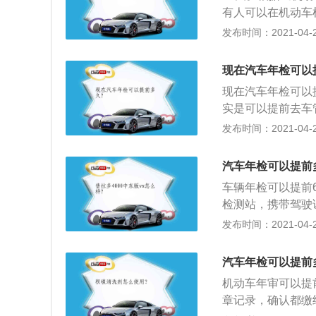
的，每年检验1次
有人可以在机动车
内经安全技术检验
志。需要携带的材
发布时间：2021-04-27
黑色》、车主身份
车身及其附属设备
现在汽车年检可以
更换，与初检记录
现在汽车年检可以
它安全性能是否符合
实是可以提前去车
改装、改型、改造
要注意的一点就是
发布时间：2021-04-27
无变化，是否办理
来进行计算的。所
在7、8、9三个
汽车年检可以提前
年检的话，也都是
车辆年检可以提前
进行年检的话，就
检测站，携带驾驶
车管所填写机动车
发布时间：2021-04-27
纳检车费；3、缴
器和警示三脚架。
汽车年检可以提前
指定窗口领取检测
机动车年审可以提
格贴，检车完毕。
章记录，确认都缴
准备好；5、合理