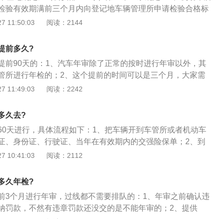
；超过15年的，每6个月检验1次；营运机动车在规定检验期限
检验有效期满前三个月内向登记地车辆管理所申请检验合格标
合格的，不再重复进行安全技术检验；
料有：行驶证原件及路桥卡、交强险副本、路桥票；《第一联
 11:50:03
阅读：2144
证复印件、车辆；2、汽车年检的内容：检查发动机、底盘、
是否清洁、齐全、有效，漆面是否均匀美观，各主要总成是否
提前多久?
是否相符；检验车辆的制动性、转向操纵性、灯光、排气及其
提前90天的：1、汽车年审除了正常的按时进行年审以外，其
\"机动车安全运行技术条件\"的要求；3、检验车辆是否经过
管所进行年检的；2、这个提前的时间可以是三个月，大家需
、行驶证、号牌、车辆挡案所有登记是否与现在车况相符，有
，汽车年检的时间不是根据具体的时间日期的，而是根据月份
 11:49:03
阅读：2242
了审批和异动、变更手续。
以如果你的汽车年审到期时间是9月10号的话，就是可以提前
月份进行汽车年审的；3、而且就算是在9月的最后一天进行汽车
多久去?
在合理的时间范围内的。但是如果一旦超过了9月份，在之后
60天进行，具体流程如下：1、把车辆开到车管所或者机动车
会非常麻烦了。
证、身份证、行驶证、当年在有效期内的交强险保单；2、到
年审申请表。然后把表格和其他材料全部交给工作人员，并缴
 10:41:03
阅读：2112
费后，到外面由工作人员对车辆进行外观检查，要准备好灭火
外检结束后，立即上线检测，上线检车完毕，再回到大厅，到
多久年检?
合格表；4、拿着合格表到指定窗口领取年审贴和环保检测合
前3个月进行年审，过线都不需要排队的：1、年审之前确认违
领取年审贴和环保贴时，要各交一份行驶证复印件，可以提前
纳罚款，不然有违章罚款还没交的是不能年审的；2、提供
安排时间，不要过期，一旦过期会罚款200元，扣3分。检车前