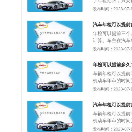
了年检期限，只要
全技术检验，一旦
发布时间：2023-07-17
况之一的机动车，
行驶证破损不全、
汽车年检可以提前
理审批和变更手续
年检可以提前三个
安装警报器、标志
计算。车主在汽车
安排年检时间。有
发布时间：2023-07-17
年检是机动车上路
行年检：逾期未进
年检可以提前多久
会生效。
车辆年检可以提前
机动车年审的时间
较直接的就是查看
发布时间：2023-07-17
册月份即机动车年
印有检验的有效期
汽车年检可以提前
不合格，车管所应
车辆年检可以提前
合格的车辆，不准
机动车年审的时间
限的车辆，不予检
较直接的就是查看
发布时间：2023-07-17