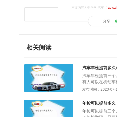
本文内容为中华网·汽车（
auto.
分享：
相关阅读
汽车年检提前多久
汽车年检提前三个
有人可以在机动车
志。汽车年检需要带
发布时间：2023-07-17
路交通强制保险单
需要公司代码证及
年检可以提前多久
违章记录，如有到
年检可以提前三个
志。