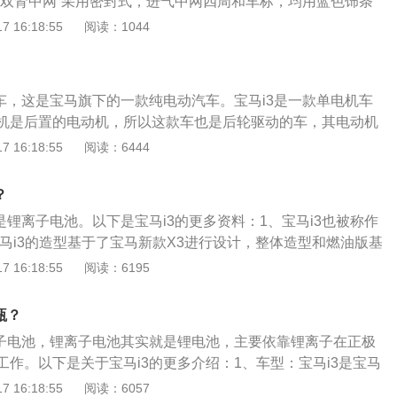
“双肾中网”采用密封式，进气中网四周和车标，均用蓝色饰条
柱，后悬架使用的是多连杆式独立悬架。（数据来源有驾官
身份。这款车的电动机最大功率为125kw，最大扭矩为250
 16:18:55
阅读：1044
3的电动机是后置的，所以这款车也是后轮驱动的。华晨宝马i3
逊式独立悬挂，后悬挂采用多连杆式独立悬挂。多连杆独立悬
地面性能，可以提高车轮的抓地力，提高抓地力，改善汽车的
座车，这是宝马旗下的一款纯电动汽车。宝马i3是一款单电机车
机是后置的电动机，所以这款车也是后轮驱动的车，其电动机
w，最大扭矩为250牛米。以下是有关宝马i3的简介：1、宝马i3
 16:18:55
阅读：6444
弗逊独立悬架，后悬架使用了多连杆独立悬架。多连杆独立悬
的独立悬架，这种悬架可以提高车轮的贴地性能，这样可以提
？
随着抓地力提高，车子的操控性也会提高。2、若对宝马i3感兴
是锂离子电池。以下是宝马i3的更多资料：1、宝马i3也被称作
宝马4s店看车试驾，这款车开起来的感受也很不错。宝马i3的
型，宝马i3的造型基于了宝马新款X3进行设计，整体造型和燃油版基
，这款车的长宽高分别是4020毫米，1775毫米，1600毫
脸的双肾格栅采用了封闭式的设计，使用大量蓝色元素。2、
 16:18:55
阅读：6195
毫米。
先进的电力驱动系统，该系统与宝马1系Active-E的全电力驱动
高输出功率可达167马力，将动力输出至后轮。车辆依靠一组
瓶？
量，在电量充足的情况下，最大续航里程可达257公里，最高
离子电池，锂离子电池其实就是锂电池，主要依靠锂离子在正极
每小时。
工作。以下是关于宝马i3的更多介绍：1、车型：宝马i3是宝马
小型汽车，上市后受到了不少消费者的欢迎。宝马i3是一款单
 16:18:55
阅读：6057