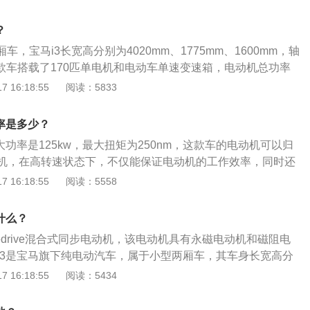
大功率为125千瓦，最大扭矩为250牛米。2、驱动系统：宝
电力驱动系统，该系统与宝马1系ActiveE的全电力驱动系统十
？
功率可达167马力，将动力输出至后轮。
厢车，宝马i3长宽高分别为4020mm、1775mm、1600mm，轴
这款车搭载了170匹单电机和电动车单速变速箱，电动机总功率
机总扭矩是250牛米。宝马i3匹配的是1挡固定齿比变速箱，其
 16:18:55
阅读：5833
后置后驱，前悬架使用了麦弗逊式独立悬架，后悬架使用了多
车体结构是非承载式，驻车制动类型是电子驻车。
率是多少？
大功率是125kw，最大扭矩为250nm，这款车的电动机可以归
机，在高转速状态下，不仅能保证电动机的工作效率，同时还
加平顺。宝马i3是宝马旗下的一款纯电动汽车，其属于小型两
 16:18:55
阅读：5558
别是4020mm、1775mm、1600mm，轴距为2570mm。悬
形式为麦弗逊式独立悬挂，后悬为挂形式是多连杆式独立悬
什么？
edrive混合式同步电动机，该电动机具有永磁电动机和磁阻电
i3是宝马旗下纯电动汽车，属于小型两厢车，其车身长宽高分
1775mm、1600mm，轴距为2570mm，前悬挂形式为麦弗逊式
 16:18:55
阅读：5434
形式是多连杆式独立悬挂。宝马i3最大马力是170ps，最大
最大扭矩是250nm，与其匹配的是1挡固定齿比变速箱。