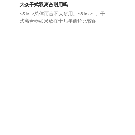
室，最后形成废气排出，就可以让三元
无法制作，需要将车辆送到修理厂或4s
造成烧机油。<&list>3、机油粘度。使用
大众干式双离合耐用吗
催化器得到清洗，排气管堵塞的情况就
店；<&list>2.车辆半轴套管防尘罩破
机油粘度过小的话，同样会有烧机油现
<&list>总体而言不太耐用。<&list>1、干
能够得到解决。
裂，破裂后会出现漏油现象，使半轴磨
象，机油粘度过小具有很好的流动性，
式离合器如果放在十几年前还比较耐
损严重，磨损的半轴容易损坏，产生异
容易窜入到气缸内，参与燃烧。<&list>
用，但是由于现在的汽车发动机动力输
响；<&list>3.稳定器的转向胶套和球头
4、机油量。机油量过多，机油压力过
出越来越高，使得干式离合器散热不足
老化，一般是使用时间过长造成的。解
大，会将部分机油压入气缸内，也会出
的缺陷也逐渐暴露出来。<&list>2、由于
决方法是更换新的质量好的转向橡胶套
现烧机油。<&list>5、机油滤清器堵塞：
干式双离合的工作环境暴露在空气中，
和球头。
会导致进气不畅，使进气压力下降，形
而离合器的散热也是通离合器罩上面的
成负压，使机油在负压的情况下吸入燃
几个小孔来进行散热。但是在行驶过程
烧室引起烧机油。<&list>6、正时齿轮或
中变速箱需要换挡，就不得不使得离合
链条磨损：正时齿轮或链条的磨损会引
器频繁工作。<&list>3、长时间的低速行
起气阀和曲轴的正时不同步。由于轮齿
驶以及过于频繁的启停，导致离合器的
或链条磨损产生的过量侧隙，使得发动
温度不断升高，而低速行驶时空气流动
机的调节无法实现：前一圈的正时和下
效率不高，无法将离合器中的热量有效
一圈可能就不一样。当气阀和活塞的运
的带走，导致离合器内部的温度不断升
动不同步时，会造成过大的机油消耗。
高，加速离合器的磨损。
解决方法：更换正时齿轮或链条。<&list
>7、内垫圈、进风口破裂：新的发动机
设计中，经常采用各种由金属和其他材