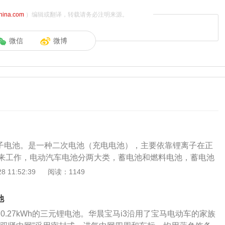
china.com
）编辑或翻译，转载请务必注明来源。
微信
微博
离子电池。是一种二次电池（充电电池），主要依靠锂离子在正
来工作，电动汽车电池分两大类，蓄电池和燃料电池，蓄电池
，燃料电池专用于燃料电池电动汽车，宝马（BMW），德国汽
 11:52:39
阅读：1149
巴伐利亚发动机制造厂股份有限公司。以宝马i32022款eDriv
车的车身尺寸长宽高分别为4872毫米、1846毫米、1481毫米，
池
，搭载他励同步电机电动机，总功率为210千瓦，总扭矩为400
70.27kWh的三元锂电池。华晨宝马i3沿用了宝马电动车的家族
与这款发动机匹配的是1挡固定齿比变速箱，前悬架使用的是