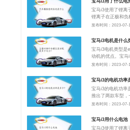
宝马i3用了什么电
宝马i3使用了锂
锂离子在正极和负
车，采用了先进的电
发布时间：2023-07-17
分相似，最高输出
的长宽高分别为399
宝马i3电机是什么
与MINIClubm
宝马i3电机类型是
动机的优点。宝马i
米，在传动系统方
发布时间：2023-07-17
下推出的首款电动
汽车领域。这款车的
宝马i3的电机功率
高为1282mm、轴
宝马i3的电机功率
推出了两款车型，
马i3是一款单电
发布时间：2023-07-17
宽大的前风挡，使用
似，强调车辆的实
宝马i3用什么电池
最远可行驶257k
宝马i3使用了锂