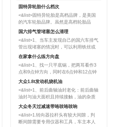
固特异轮胎什么档次
<&list>固特异轮胎是高档品牌，是美国
的汽车轮胎品牌。虽然是高档轮胎品
牌，但是中高低端的轮胎都有生产，这
国六排气管堵塞怎么清理
也是为了更好的开拓市场。
<&list>1、当车主发现自己的国六车排气
管出现堵塞的情况时，可以利用铁丝或
者是细棍，直接将杂物给取出来，如果
在家拿什么练方向盘
堵塞情况比较严重，也可以采取应急措
<&list>1、找一只平底锅，把两耳看作3
施。 <&list>2、直接利用木棍将所有的
点和9点钟方向，同时在6点钟和12点钟
杂物推到排气管里面的位置处，然后将
方向做一个标记。 <&list>2、双手握住
三元催化器拆解开，就可以将堵塞的东
大众1.8t发动机烧机油
平底锅两耳，然后往左打半圈、一圈、
西取出来。但如果是因为积碳过多引起
<&list>1、前后曲轴油封老化：前后曲轴
一圈半的练习，往右同样也要打相同的
的堵塞，就需要将三元催化器泡在草酸
油封与油大面积且持续接触，油的杂质
圈数。 <&list>3、最后强调要反复练
中进行清洗。 <&list>3、也可以利用清
和发动机内持续温度变化使其密封效果
习，这样就可以形成肌肉记忆，在真实
大众冬天过减速带咯吱咯吱响
洗剂对堵塞的情况得到解决，将清洗剂
逐渐减弱，导致渗油或漏油。<&list>2、
驾驶车辆时，不需要记忆也能打好方
放在燃油箱中，与燃油混合后，车辆启
<&list>1.转向器拉杆头有较大间隙，判
活塞间隙过大：积碳会使活塞环与缸体
向。
动时，就可以和汽油一起进入到燃烧
断间隙需要专用仪器和工具，车主本人
的间隙扩大，导致机油流入燃烧室中，