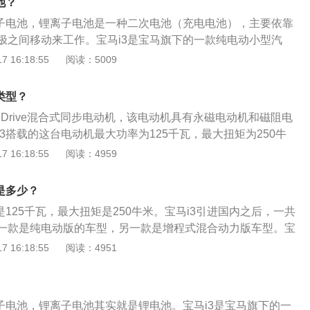
池？
离子电池，锂离子电池是一种二次电池（充电电池），主要依靠
极之间移动来工作。宝马i3是宝马旗下的一款纯电动小型汽
力驱动系统，该系统与宝马1系ActiveE的全电力驱动系统十
 16:18:55
阅读：5009
功率可达167马力，将动力输出至后轮。车身尺寸方面，宝马i3
9mm、1775mm、1578mm。在车辆内部，宝马i3的车内设计
类型？
an十分相似，强调车辆的实用性。
eDrive混合式同步电动机，该电动机具有永磁电动机和磁阻电
3搭载的这台电动机最大功率为125千瓦，最大扭矩为250牛
面，与发动机相匹配的是电动车单速变速箱。作为宝马汽车旗
 16:18:55
阅读：4959
汽车，这款车采用的是全新的设计，设计风格席卷整个新能源
定位是小型车，其车身尺寸长为4689mm、宽为1942mm、
是多少？
距为2800mm。
是125千瓦，最大扭矩是250牛米。宝马i3引进国内之后，一共
一款是纯电动版的车型，另一款是增程式混合动力版车型。宝
机车型，电动机是后置的，也是后轮驱动的。宝马i3采用了更为
 16:18:55
阅读：4951
了更为小巧的铝合金轮毂，车内设计与miniclubman十分相
用性。性能方面，宝马i3的百公里加速时间大约8秒，一次充电
m，极速达到每小时160km。
离子电池，锂离子电池其实就是锂电池。宝马i3是宝马旗下的一