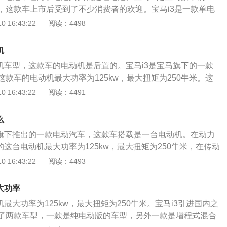
，这款车上市后受到了不少消费者的欢迎。宝马i3是一款单电
动机最大功率为125kw，最大扭矩为250牛米。宝马i3的电动
 16:43:22
阅读：4498
这款车也是后轮驱动的。宝马i3的前悬架使用了麦弗逊独立悬
多连杆独立悬架。多连杆独立悬架可以提高车轮的贴地性能，
机
的抓地力，抓地力提高了，车子的操控性也会提高。如果大家
电机车型，这款车的电动机是后置的。宝马i3是宝马旗下的一款
，可以去试驾一下这款车，这款车开起来感受不错。纯电动汽车
款车的电动机最大功率为125kw，最大扭矩为250牛米。这
一般的内燃机汽车是不同的。一般的汽油发动机和柴油发动机
元锂电池。大部分纯电动汽车和插电混动汽车都会使用三元锂
 16:43:22
阅读：4491
才可以输出最大扭矩，但是电动机不需要。将油门踏板踩到
未来的趋势。三元锂电池的能量密度更高，重量也是更轻的。
即输出最大扭矩。纯电动汽车的动力响应是非常迅猛的，这种
是使用三元材料制造的，有些三元锂电池的正极是使用镍，
走停停的市区道路上行驶。纯电动汽车是未来汽车发展的趋
么
些三元锂电池的正极是使用镍，钴，锰制造的。工信部给出的
天会全面取代内燃机汽车。
车旗下推出的一款电动汽车，这款车搭载是一台电动机。在动力
程为340公里，工信部是在一些比较理想的条件下来测试续航里程
的这台电动机最大功率为125kw，最大扭矩为250牛米，在传动
使用过程中，这款车的续航里程还会更低一些。宝马i3的前悬
机相匹配的是电动车单速变速箱。作为宝马汽车旗下推出的首
 16:43:22
阅读：4493
立悬架，后悬架使用了多连杆独立悬架。麦弗逊悬架是一种应
车采用的是全新的设计，设计风格席卷整个新能源汽车领域，
悬架，这种悬架的结构是非常简单的，并且成本也是很低的。
型车，超短的前后悬设计让车轮尽可能分布在车身四角。在车
个L型控制臂，这种悬架是几乎不会占用发动机舱空间的。多
大功率
长宽高分别为4020*1775*1600mm，轴距为2570mm，虽
叉臂悬架改进而来的，这种悬架是将双叉臂悬架的两个叉臂改
机最大功率为125kw，最大扭矩为250牛米。宝马i3引进国内之
较小，但是这款车的内部空间是非常可观的，车内的空间可以
了两款车型，一款是纯电动版的车型，另外一款是增程式混合
需求。这款车依旧采用的是家族式的设计，汽车前脸的进气格