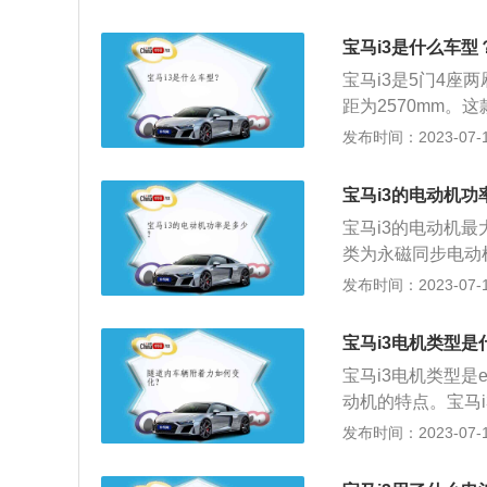
电机车型，电动机最
马i3采用了先进的
宝马i3是什么车型
分相似，最高输出
宝马i3是5门4座两
距为2570mm。
是125千瓦，电动
发布时间：2023-07-17
采用的驱动方式是
连杆式独立悬架，
宝马i3的电动机功
宝马i3的电动机最
类为永磁同步电动
能保证电机扭矩更
发布时间：2023-07-17
厢车，其车身长宽高分
架方面，其前悬挂
宝马i3电机类型是
挂。
宝马i3电机类型是
动机的特点。宝马
别是：4020mm、
发布时间：2023-07-17
独立悬挂，后悬为挂
功率是125kw，