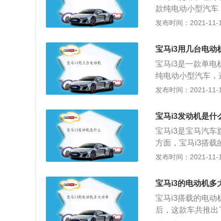
款纯电动小型汽车
机车型，这款车的电
发布时间：2021-11-10
机是后置的，所以
架，后悬架使用了
宝马i3用几台电动
这样可以提高车轮
宝马i3是一款单
对宝马i3感兴趣
纯电动小型汽车，这
的动力输出方式与
款车全系使用了三
发布时间：2021-11-10
需要达到一定转速
电池，这种电池是
底，电动机可以立
三元锂电池的正极
汽车更加适合在走
宝马i3发动机是什
钴，铝制造的，有
势，这种汽车有一
宝马i3是宝马汽
宝马i3的续航里
方面，宝马i3搭载
的，所以在实际的
系统方面，与发动
发布时间：2021-11-10
架使用了麦弗逊独
款电动汽车，这款
用比较广泛的独立
这款车的定位是小
麦弗逊悬架只有一
宝马i3的电动机多
身尺寸方面，这款车的
连杆悬架是基于双
宝马i3搭载的电动
然这款车的定位比
成了单独的连杆。
后，这款车共推出
满足日常对用车的