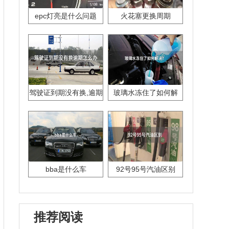
epc灯亮是什么问题
火花塞更换周期
驾驶证到期没有换,逾期
玻璃水冻住了如何解
怎么办??
决？
bba是什么车
92号95号汽油区别
推荐阅读