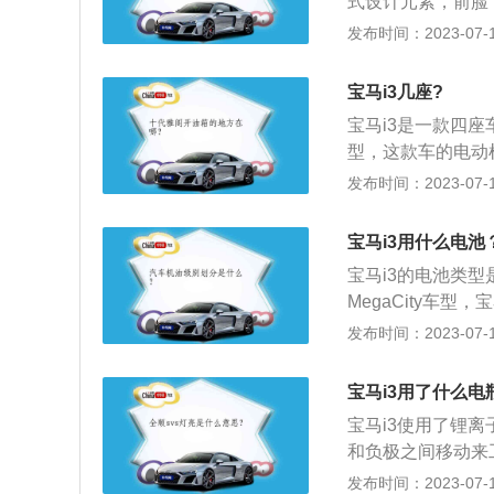
式设计元素，前脸
双球节弹簧减振支
装饰，突出其电动车
发布时间：2023-07-17
网）
牛米。华晨宝马i
的前悬挂采用麦弗
宝马i3几座?
架可以改善车轮的
宝马i3是一款四
操控性。
型，这款车的电动
最大功率为125k
发布时间：2023-07-17
的前悬架使用了麦
架是一种非常常见
宝马i3用什么电池
高车轮的抓地力，
宝马i3的电池类型
趣，可以去当地的
MegaCity车
车内空间也比较够用
本保持一致。车前
发布时间：2023-07-17
米，轴距为2570
全新宝马i3采用了
系统十分相似，最
宝马i3用了什么电
锂离子电池提供电
宝马i3使用了锂
时速可达160公里
和负极之间移动来
旗下的一款纯电动
发布时间：2023-07-17