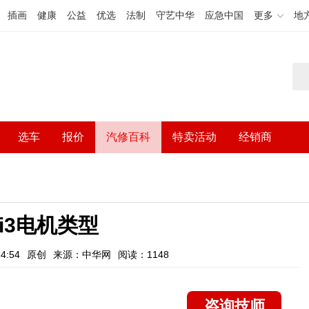
插画
健康
公益
优选
法制
守艺中华
应急中国
更多
地
选车
报价
汽修百科
特卖活动
经销商
i3电机类型
4:54
原创
来源：中华网
阅读：1148
咨询技师