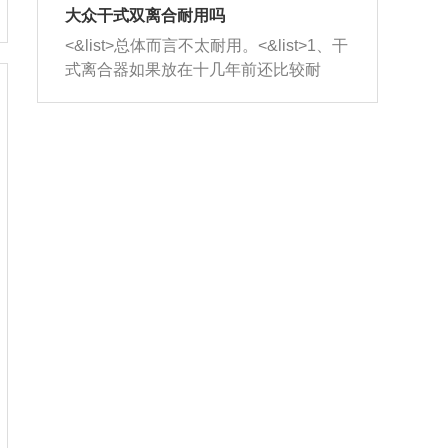
室，最后形成废气排出，就可以让三元
无法制作，需要将车辆送到修理厂或4s
造成烧机油。<&list>3、机油粘度。使用
大众干式双离合耐用吗
催化器得到清洗，排气管堵塞的情况就
店；<&list>2.车辆半轴套管防尘罩破
机油粘度过小的话，同样会有烧机油现
<&list>总体而言不太耐用。<&list>1、干
能够得到解决。
裂，破裂后会出现漏油现象，使半轴磨
象，机油粘度过小具有很好的流动性，
式离合器如果放在十几年前还比较耐
损严重，磨损的半轴容易损坏，产生异
容易窜入到气缸内，参与燃烧。<&list>
用，但是由于现在的汽车发动机动力输
响；<&list>3.稳定器的转向胶套和球头
4、机油量。机油量过多，机油压力过
出越来越高，使得干式离合器散热不足
老化，一般是使用时间过长造成的。解
大，会将部分机油压入气缸内，也会出
的缺陷也逐渐暴露出来。<&list>2、由于
决方法是更换新的质量好的转向橡胶套
现烧机油。<&list>5、机油滤清器堵塞：
干式双离合的工作环境暴露在空气中，
和球头。
会导致进气不畅，使进气压力下降，形
而离合器的散热也是通离合器罩上面的
成负压，使机油在负压的情况下吸入燃
几个小孔来进行散热。但是在行驶过程
烧室引起烧机油。<&list>6、正时齿轮或
中变速箱需要换挡，就不得不使得离合
链条磨损：正时齿轮或链条的磨损会引
器频繁工作。<&list>3、长时间的低速行
起气阀和曲轴的正时不同步。由于轮齿
驶以及过于频繁的启停，导致离合器的
或链条磨损产生的过量侧隙，使得发动
温度不断升高，而低速行驶时空气流动
机的调节无法实现：前一圈的正时和下
效率不高，无法将离合器中的热量有效
一圈可能就不一样。当气阀和活塞的运
的带走，导致离合器内部的温度不断升
动不同步时，会造成过大的机油消耗。
高，加速离合器的磨损。
解决方法：更换正时齿轮或链条。<&list
>7、内垫圈、进风口破裂：新的发动机
设计中，经常采用各种由金属和其他材