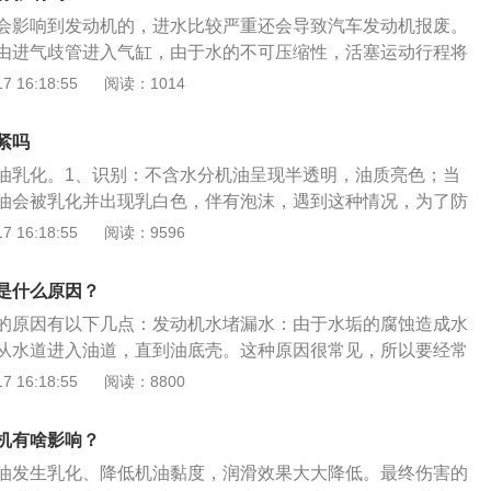
常运行。机油尺有一个最大值和最小值，机油量在这个范围内
检查缸套密封圈是否完好，如果密封不良或有破损需要更换缸
会影响到发动机的，进水比较严重还会导致汽车发动机报废。
机油尺在下限上面一点是正常的，这种情况不要紧，等汽车机
缸垫破损，如果气缸垫发生损坏，水循环的速度又快，水道内
由进气歧管进入气缸，由于水的不可压缩性，活塞运动行程将
小值以下的时候，才要添加机油。冷车时看机油含量，在最大
油道，造成机油进水，这种情况只能尽快更换气缸垫。6、发
动机连杆弯曲或断裂，极端条件下会造成断裂连杆飞出击穿缸
 16:18:55
阅读：1014
位置是最理想的机油量，但是随着汽车的使用，机油含量多多
室盖有水珠和机油乳化，出现机油乳化和水珠的主要原因是发
火的原因是分电器盖进水后使分电器丧失正常的点火功能，发
还在正常范围内那么可以先不用管。机油的具体作用：1、减
到曲轴箱里的废气不能及时排出去，废气中的水分滞留在曲轴
水，导致进气阻力增大和燃烧室进水，火花塞无法点燃。如果
气缸口压力急剧上升，突然加剧活塞、活塞屑、连杆和曲轴轴
紧吗
一起，在加油口和气门室盖形成机油乳化，这个是不需要维修
发动机就很容易爆缸。油箱进水的解决办法：1、油箱是少量
这个负荷经过轴承的传递润滑，使承受的冲击负荷起到缓冲的
的正常使用。7、发动机内部机油和水混合在一起，机油如果
油乳化。1、识别：不含水分机油呈现半透明，油质亮色；当
常起动运行，车主可以添加一些燃油添加剂如油箱除水剂，燃
蚀：润滑油能吸附在零件表面防止水、空气、酸性物质及有害
会变成泥浆一样的机油乳化现象，如果出现这种情况说明发动
油会被乳化并出现乳白色，伴有泡沫，遇到这种情况，为了防
机更好地燃烧。2、油箱或油道进入了很多的水，已经影响到
；3、润滑减磨：活塞和汽缸之间，主轴和轴瓦之间均存在着
系统直接出现渗漏，冷却液窜到润滑系统形成了机油乳化的情
害，需要清洗发动机并更换机油。2、少量水进入气缸：在一
 16:18:55
阅读：9596
，正常运行，并且出现汽车油箱进水，发动机进水不易启动、
要防止零件过快地磨损，则需要在两个滑动表面间建立油膜，
的主要原因是气缸垫损坏，或者机油散热器损坏。如果发动机
水少仍然可启动发动机，车主并无察觉。如果车主此时继续行
等不良的情况，这种情况就要到维修站解决了。3、一般维修
将相对滑动的零件表面隔开，从而达到减少磨损的目的；4、
要马上进行维修了，不及时维修有可能会损坏发动机。发动机
气缸内，连杆弯曲或断裂，甚至直接刺穿气缸。这样的发动机
出火花塞出来清洗，用吊瓶装上纯正的汽油测试是否油箱进
是什么原因？
够将热量带回机油箱再散发至空气中帮助水箱冷却发动机。
常见的故障之一，但是如果不能得到及时处理会带来较为严重
废，留下抖动、功率下降、故障等后遗症。
瓶的汽油发动机没有其他故障那么就确定是汽车油箱进水了，
的原因有以下几点：发动机水堵漏水：由于水垢的腐蚀造成水
机曲轴、连杆等重要部件变形，造成发动机抖动，更严重的还
清洗油箱，清洗汽油泵总成，换上新的汽油。
从水道进入油道，直到油底壳。这种原因很常见，所以要经常
。
热器破损：散热器管路发生破损，散热器外部的水会渗透到机
 16:18:55
阅读：8800
而导致机油进水。缸套密封圈破损：缸套密封圈损坏是机油进
，所以在排查故障原因的时候，一定要记得检查缸套密封圈是
机有啥影响？
油发生乳化、降低机油黏度，润滑效果大大降低。最终伤害的