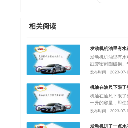
相关阅读
发动机机油里有水
发动机机油里有水
缸套密封圈破损、
动机内部机油和水
发布时间：2023-07-17
于水垢的腐蚀造成
很常见，所以要经
机油在油尺下限了
散热器管路发生破
机油在油尺下限了
进水，需要检查散
一升的容量，即使
纹，当冷却水与工
还是可以正常使用
发布时间：2023-07-17
会直接进入气缸，
汽车，会使发动机
导致发动机燃烧不
车的血液，发动机
密封圈破损，缸套
发动机进了一点水