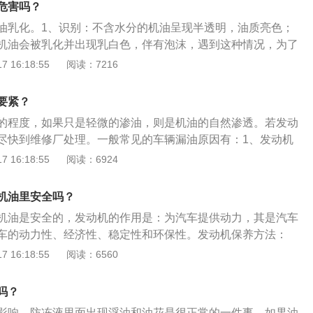
危害吗？
理干净即可。如果发动机进水较多，但是不影响正常驾驶，只
油乳化。1、识别：不含水分的机油呈现半透明，油质亮色；
能是机油、汽油中有少量的水，需要更换机油和清理发动机相
机油会被乳化并出现乳白色，伴有泡沫，遇到这种情况，为了
水较多，发动机已经进水了，而不是混合的水较多，但是没有
损害，需要清洗发动机并更换机油。2、少量水进入气缸：在
 16:18:55
阅读：7216
没有造成损坏，需要将水排干净，里面清理完毕，在重新装起
进水少仍然可启动发动机，车主并无察觉。如果车主此时继续
。
在气缸内，连杆弯曲或断裂，甚至直接刺穿气缸。这样的发动
要紧？
报废，留下抖动、功率下降、故障等后遗症。
的程度，如果只是轻微的渗油，则是机油的自然渗透。若发动
尽快到维修厂处理。一般常见的车辆漏油原因有：1、发动机
洁不足，密封衬垫破损以及发生位移。2、密封部件安装没有
 16:18:55
阅读：6924
，安装不到位，导致螺母螺丝紧固不足或过紧，发生螺丝松垮
滑油添加过多或者添加错油品，让发动机内部机油压力异常。
机油里安全吗？
，生产流程中出现纰漏导致发动机部件出现沙眼。5、发动机使
机油是安全的，发动机的作用是：为汽车提供动力，其是汽车
部件老化失效。6、发动机内外压力差过大，导致密封薄弱处
车的动力性、经济性、稳定性和环保性。发动机保养方法：
件接合面弯曲变形或者受外力影响破损，无法压力平均完整贴
机油；2、使用合格的冷却液；3、定期清理水箱水垢；4、定期
 16:18:55
阅读：6560
、按时更换汽车三滤；6、保持合理的转速。发动机根据动力来
油发动机、汽油发动机、电动汽车电动机以及混合动力等，常
吗？
机都属于往复活塞式内燃机，是将燃料的化学能转化为活塞运
影响，防冻液里面出现浮油和油花是很正常的一件事，如果油