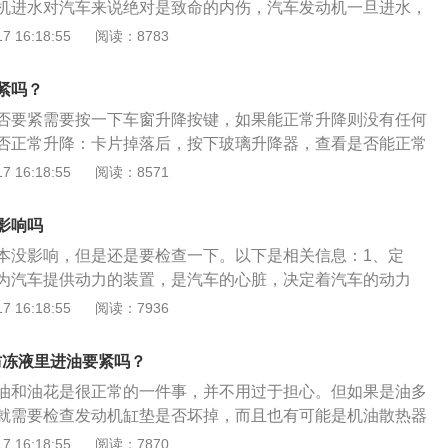
机进水对汽车来说绝对是致命的内伤，汽车发动机一旦进水，
燃甚至直接熄火，重则爆缸。发动机只是混合了水汽从空气滤
 16:18:55
阅读：8783
时候问题不大，只需要简单的处理即可，将空气滤清器、节气
理干净即可。发动机进水较多，但是不影响正常驾驶，只是声
紧吗？
机油、汽油中有少量的水，需要更换机油和清理发动机相关的
否要紧需要按一下车窗升降按键，如果能正常升降则没有任何
进水，而不是混合的水较多，但是没有启动汽车，发动机没有
否正常升降：卡片掉落后，按下玻璃升降器，查看是否能正常
水排干净，里面清理完毕，在重新装起来并跟换机油即可，但
要将门板拆开，取出卡片。玻璃升降器的介绍：玻璃升降器是
 16:18:55
阅读：8571
安全。发动机分类有外燃机，内燃机。外燃机，就是说它的燃
降装置，主要分电动玻璃升降器与手动玻璃升降器两大类。现
燃烧，内燃机，就是说它的燃料在发动机的内部燃烧。
璃的升降一般都改用按钮式的电动升降方式，使用电动玻璃升
影响吗
动玻璃升降器多是由电动机、减速器、导绳、导向板、玻璃安
本没影响，但是还是要检查一下。以下是相关信息：1、定
为汽车提供动力的装置，是汽车的心脏，决定着汽车的动力
性和环保性。根据动力来源不同，汽车发动机可分为柴油发动
 16:18:55
阅读：7936
电动汽车电动机以及混合动力等。2、保养维修：汽车发动机
驾驶经过一些特别潮湿或者粉尘特别大的地区时，也要对发动
2防冻液里进油要紧吗？
些检查保养。
油和油花是很正常的一件事，并不用过于担心。但如果是油多
就需要检查发动机缸垫是否坏掉，而且也有可能是机油散热器
题，也存在密封老化的可能性。所以当出现这种情况时，应尽
 16:18:55
阅读：7870