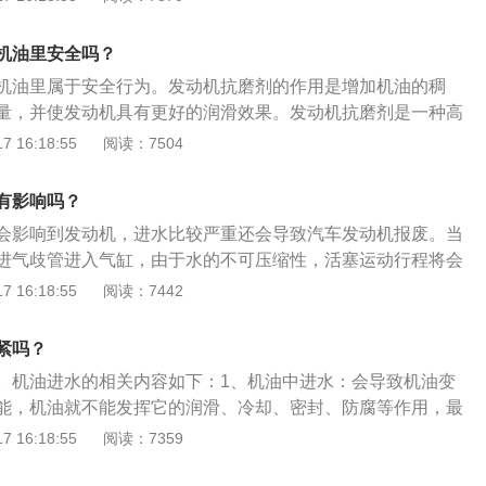
做检查。拓展资料：使用防冻液应该注意的事项：1、尽量使
液：不同品牌的防冻液所使用的金属缓蚀剂不相同，因此不同
机油里安全吗？
混用。2、防冻液的有效期多为两年：添加时应确认该产品在
机油里属于安全行为。发动机抗磨剂的作用是增加机油的稠
时应放净旧液，将冷却系统清洗干净后，再换上新液。3、避免
量，并使发动机具有更好的润滑效果。发动机抗磨剂是一种高
无机型防冻液不可以兑水使用，那样会生成沉淀，严重影响防
）添加剂，通过各种技术手段加工而成，可以减少发动机磨损
 16:18:55
阅读：7504
有机型防冻液则可以兑水使用，但水不能兑得太多。4、出现
，因此也被称为发动机固化剂或强力修补剂。以下关于发动机
冻液存放一年后，会出现少量絮状沉淀，这种现象多半是添加
：1、保护作用：优质抗磨剂比普通机油具有更强的附着力、
扔掉。如果出现大量的颗粒沉淀，表明该防冻液已经变质，不
有影响吗？
腐蚀性。，它可以粘附在气缸的内壁上形成一层保护膜，以增
会影响到发动机，进水比较严重还会导致汽车发动机报废。当
复气缸内壁上的划痕并使之粗糙。发动机的光滑表面确保了发
进气歧管进入气缸，由于水的不可压缩性，活塞运动行程将会
转，并在维护和修理中发挥了作用。2、清洁功能：可溶解汽
机连杆弯曲或断裂，极端条件下会造成断裂连杆飞出击穿缸
 16:18:55
阅读：7442
杂质和积碳，使汽缸内的高温高压油气充分燃烧，没有其他杂
处理方法是马上联系维修厂去检修发动机，根据实际情况更换
千万别重启，每遇强降雨天气，不少道路都会有很深的积水，
紧吗？
路面积水的深浅。雨天行驶的注意事项如下：1、不要涉水行
。机油进水的相关内容如下：1、机油中进水：会导致机油变
超过了20厘米，就不要再涉水行驶。涉水后由于多处灌水，可
能，机油就不能发挥它的润滑、冷却、密封、防腐等作用，最
件的性能有所影响，严重的可导致汽车不能正常开启。2、检
机。2、发动机进水：汽车发动机一旦进水，轻则火花塞无法
 16:18:55
阅读：7359
水：由于制动系统有非常强的吸附力，雨水非常容易进入制动
，重则爆缸。3、发动机进水的具体情况：如果发动机只是混
到制动效果，严重的可能造成制动失灵，建议雨后到专业维修
清器中进水，只需要简单的处理即可，将空气滤清器、节气