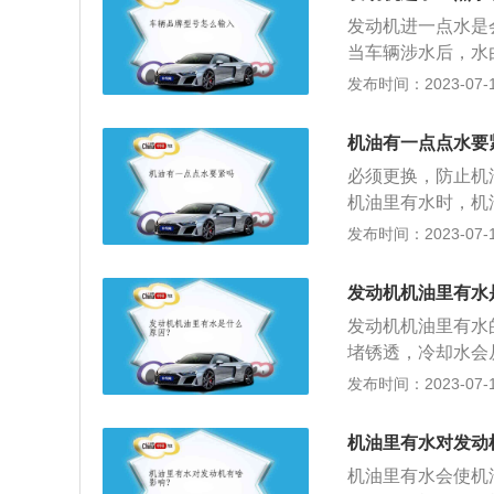
至会影响汽车的正
的时候一定要记得
发动机进一点水是
都是正常的，所以
套密封圈；5、气
当车辆涉水后，水
油量到了机油尺最
的水就会流进机油
会变短从而导致发
发布时间：2023-07-17
值和最小值中间的
动机加油口和气门
体。汽车在水中熄
少少会减少，如果
动机燃烧过程中窜
动机空滤器滤芯浸
震缓冲：当发动机
机油有一点点水要
箱里和机油混合在
这个时候重新启动
承上的负荷很大，
的，不影响发动机
必须更换，防止机
进水发动机可以正
作用；2、防锈防
和水混合在一起就
机油里有水时，机
油宝等以帮助发动
气体与零件的接触
机散热系统和润滑
止对发动机造层损
发布时间：2023-07-17
发动机的正常起动
快速的相对滑动，
况。导致这个问题
些情况下，由于进
动力不足车辆抖动
有足够厚度的油膜
出现这种情况就需
驶，则活塞会卡在
站的维修技师会拆
发动机机油里有水
冷却降温：机油能
的机油进水是比较
可能需要大修或报
水，如果用连接吊
发动机机油里有水
的后果。例如发动
要把油全部抽出来
堵锈透，冷却水会
会使得发动机报废
检查水堵。机油散
发布时间：2023-07-17
油散热器里面，从
水的一个常见原因
机油里有水对发动
否完好。
机油里有水会使机