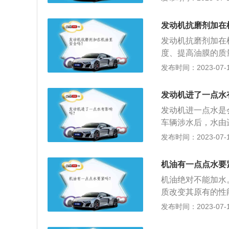
快到最近的汽修店
用同一品牌的防冻
发动机抗磨剂加在
品牌的防冻液不能
发动机抗磨剂加在
有效期之内;更换
度、提高油膜的质
兑水使用：传统的
科技机油（润滑油
发布时间：2023-07-17
冻液的正常功能。
并提高发动机功率
絮状沉淀：有的防
抗磨剂的作用介绍
剂析出造成，不必
发动机进了一点水
更高的耐热性和耐
能再使用。
发动机进一点水是
强润滑效果，并修
车辆涉水后，水由
动机的正常高速运
变短从而导致发动
发布时间：2023-07-17
缸内多余的燃料、
体。发动机进水的
质。
部件。汽车死火后
机油有一点点水要
行车时要十分留意
机油绝对不能加水
驶：如果积水深度
质改变其原有的性
能会对汽车某些部
终伤害的还是发动
发布时间：2023-07-17
查制动系统是否进
点燃甚至直接熄火
液内，这样会影响
合了水汽从空气滤