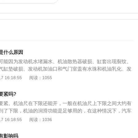
是什么原因
可能因为发动机水堵漏水、机油散热器破损、缸套出现裂纹、
气缸垫破损、发动机加油口和气门室盖有水珠和机油乳化、发
混合在一起。具体原因及解决方法：1、发动机水堵漏水，由
 16:18:55
阅读：1055
水堵锈透，冷却水会从水道进入油道，直到油底壳，这种原因
常检查水堵，如有损坏及时更换即可；2、机油散热器破损，
要紧吗?
损，散热器外部的水会渗透到机油散热器里面，从而导致机油
要紧。机油尺在下限还能开，一般在机油尺上下限之间大约有
热器管路有无漏点，及时更换机油散热器；3、缸套出现裂
到了下限，机油的润滑功能是足够用的，在这种情况下，汽车
作中的缸套接触，就容易产生裂纹，一旦发生裂纹，冷却水就
的，只是不允许激烈驾驶或高负荷使用，此时如果激烈地驾驶
 16:18:55
阅读：1036
并通过缸壁进入油底壳，这就会使得机油变白，机油变白就会
负荷过大、温度升高，容易引起发动机过热的故障。机油是汽
良、冒白烟等问题的产生，这种情况需要更换缸套；4、缸套
是汽车的心脏，如果机油含量不足，会影响发动机的运作，甚
密封圈损坏是机油进水的一个常见原因，所以在排查故障原因
有影响吗