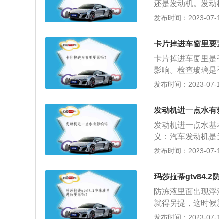
还是发动机。发动
轻则火花塞无法点
发布时间：2023-07-17
清器中进水，这个
阀、气缸的水汽清
卡片掉进车窗里要
音比较大，可能是
卡片掉进车窗里是
配件。发动机已近
影响。检查玻璃是
造成损坏，需要将
升降。如果不能需
发布时间：2023-07-17
是电路系统就不太
汽车门窗玻璃的升
料在发动机的外部
在许多轿车门窗玻
发动机进一点水有
降器。轿车用的电
发动机进一点水基
装托架等组成。
义：汽车发动机是
性、经济性、稳定
发布时间：2023-07-17
机、汽油发动机、
需要定期保养。在
玛莎拉蒂gtv84.
机的相关部件做一
防冻液里面出现浮
就得另提，这时候
或者滤清器出现问
发布时间：2023-07-17