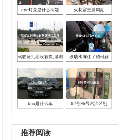
epc灯亮是什么问题
火花塞更换周期
驾驶证到期没有换,逾期
玻璃水冻住了如何解
怎么办??
决？
bba是什么车
92号95号汽油区别
推荐阅读