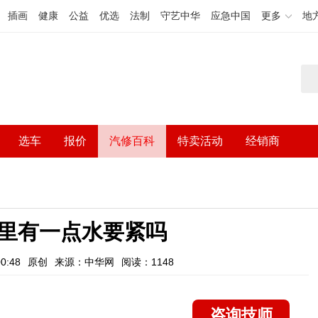
插画
健康
公益
优选
法制
守艺中华
应急中国
更多
地
选车
报价
汽修百科
特卖活动
经销商
里有一点水要紧吗
0:48
原创
来源：中华网
阅读：1148
咨询技师