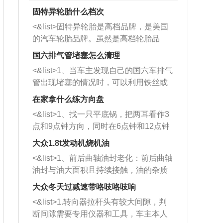
固特异轮胎什么档次
<&list>固特异轮胎是高档品牌，是美国
的汽车轮胎品牌。虽然是高档轮胎品
牌，但是中高低端的轮胎都有生产，这
国六排气管堵塞怎么清理
也是为了更好的开拓市场。
<&list>1、当车主发现自己的国六车排气
管出现堵塞的情况时，可以利用铁丝或
者是细棍，直接将杂物给取出来，如果
在家拿什么练方向盘
堵塞情况比较严重，也可以采取应急措
<&list>1、找一只平底锅，把两耳看作3
施。 <&list>2、直接利用木棍将所有的
点和9点钟方向，同时在6点钟和12点钟
杂物推到排气管里面的位置处，然后将
方向做一个标记。 <&list>2、双手握住
三元催化器拆解开，就可以将堵塞的东
大众1.8t发动机烧机油
平底锅两耳，然后往左打半圈、一圈、
西取出来。但如果是因为积碳过多引起
<&list>1、前后曲轴油封老化：前后曲轴
一圈半的练习，往右同样也要打相同的
的堵塞，就需要将三元催化器泡在草酸
油封与油大面积且持续接触，油的杂质
圈数。 <&list>3、最后强调要反复练
中进行清洗。 <&list>3、也可以利用清
和发动机内持续温度变化使其密封效果
习，这样就可以形成肌肉记忆，在真实
大众冬天过减速带咯吱咯吱响
洗剂对堵塞的情况得到解决，将清洗剂
逐渐减弱，导致渗油或漏油。<&list>2、
驾驶车辆时，不需要记忆也能打好方
放在燃油箱中，与燃油混合后，车辆启
<&list>1.转向器拉杆头有较大间隙，判
活塞间隙过大：积碳会使活塞环与缸体
向。
动时，就可以和汽油一起进入到燃烧
断间隙需要专用仪器和工具，车主本人
的间隙扩大，导致机油流入燃烧室中，