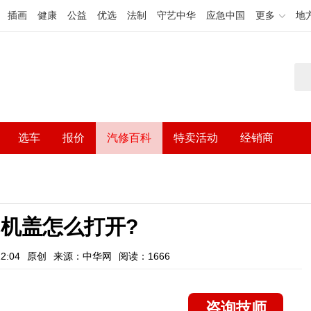
插画
健康
公益
优选
法制
守艺中华
应急中国
更多
地
选车
报价
汽修百科
特卖活动
经销商
机盖怎么打开?
2:04
原创
来源：中华网
阅读：1666
咨询技师