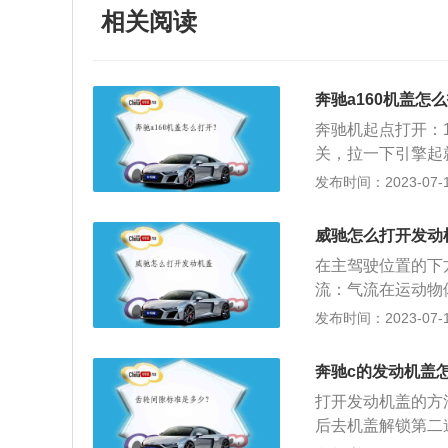
相关阅读
奔驰a160机盖怎
奔驰机起点打开：
关，拉一下引擎起
（在车头中间）。
发布时间：2023-07-17
起来，那即可打开
头正前方拉一下机
威驰怎么打开发动
可。
在主驾驶位置的下
流：气流在运动物
度，通过引擎盖外
发布时间：2023-07-17
碍力作用，减小气
机、电路、油路等
奔驰c的发动机盖
水、及电干扰等不
打开发动机盖的方
驶员正确判断路面
后去机盖解锁第二
向和形式，从而降