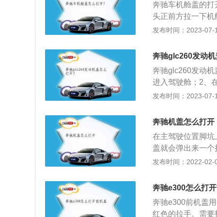
奔驰车机舱盖的打
头正前方拉一下机
盖。梅赛德斯奔是
发布时间：2023-07-17
加特，旗下产品有
型，也是奔驰所有车
奔驰glc260发动
10mm、1448mm
奔驰glc260发
进入驾驶舱；2、
的红色发动机盖开
发布时间：2023-07-17
前方的扳手，才能将
分别为4764毫米、
奔驰机盖怎么打开
260搭载了一台涡
在主驾驶位置脚坑
牛米，最大功率为1
盖就会弹出来一个
是这种设计。奔驰
发布时间：2022-02-02
置的，前机盖的作
发泡面材料制成的
奔驰e300怎么打
动机、空气倒流以
奔驰e300前机
或爆燃的时候，能
红色的拉手。需要