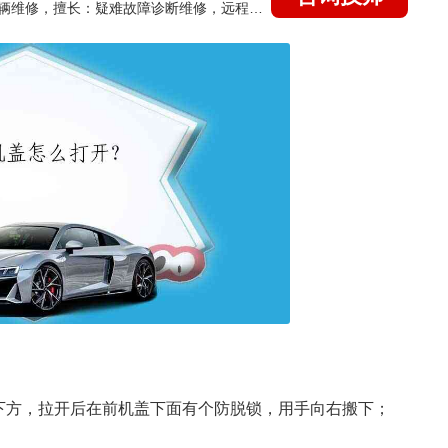
国家认证的汽车维修技师，15年德美日等各系车辆维修，擅长：疑难故障诊断维修，远程维修技术指导
下方，拉开后在前机盖下面有个防脱锁，用手向右搬下；