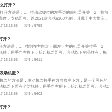
c200是奔驰推出的一款中型车，长宽高分别是4698mm、18
怎么打开？
m，轴距为2840mm，搭载1.5T涡轮增压发动机，匹配9挡手自一
盖的打开方法是：1、拉动驾驶位的左手边的前机盖开关；2、将前
度，支稳即可。以2021款奔驰e300为例，其属于中大型车，
8mm、宽1860mm、高1484mm，轴距为3079mm，行李箱容
 16:18:55
阅读：5759
1款奔驰e300的前后悬架都是多连杆式独立悬架，其都搭载了1.5t
大马力都是184ps，最大功率都是135kw，最大扭矩都是280
打开？
都是9挡手自一体变速箱。
开方法是：1、找到在方向盘下面左下方的机盖开关拉手；2、
脱锁，用手向右搬下，抬起机盖即可。奔驰旗下的品牌有：梅
、Smart。以2011款迈巴赫62s为例，其属于大型车，车身尺
 16:18:55
阅读：5611
、宽1980mm、高1573mm，轴距为3827mm。2011款迈巴赫6
涡轮增压发动机，最大马力是630ps，最大功率是463kw，最大功
开发动机盖？
00到5100rpm，与其匹配的是5挡自动变速箱。
发动机盖的方法是：发动机盖拉手在方向盘左下方，是一个黑色的
动机盖下面有个防脱锁，用手向右掰下，抬起机盖即可。奔驰c
一款车型，其车身尺寸长宽高分别为4784mm、1810mm、145
 16:18:55
阅读：5602
20mm。外观方面，奔驰c200时尚大气，看起来比较尊贵，前脸
划伤车漆是外观的一大亮点。内饰方面，奔驰c200的做工比较
打开？
。