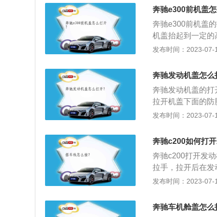
面，防止老化。奔驰
奔驰e300前机盖
10mm、1408m
奔驰e300前机
体变速箱。
机盖抬起到一定的高
车身尺寸是：长507
发布时间：2023-07-17
积为486l。202
涡轮增压发动机，最
奔驰发动机盖怎么
nm，与其匹配的
奔驰发动机盖的打
拉开机盖下面的防
赛德斯奔驰、迈巴赫
发布时间：2023-07-17
寸是：长6171mm
2s搭载了6.0t双
奔驰c200如何打
率转速是每分钟48
奔驰c200打开
拉手，拉开后在发
200是奔驰旗下的
发布时间：2023-07-17
7mm，轴距是29
造型更加动感，防
奔驰车机舱盖怎么
精细，音响效果好