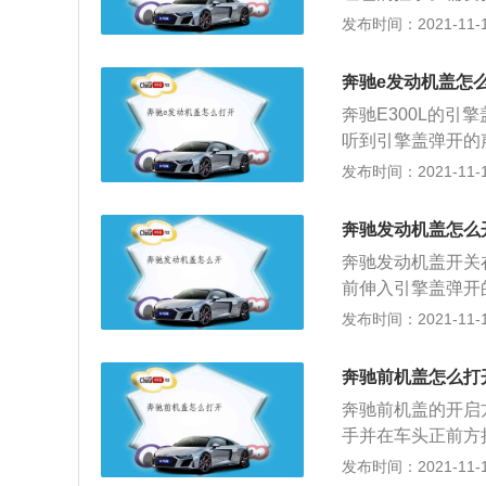
将机盖提起来就可
发布时间：2021-11-10
部分汽车的发动机
一般采用铝箔材料
奔驰e发动机盖怎
前机盖的作用：1
奔驰E300L的
日晒、雨淋，也防
听到引擎盖弹开的
发动机舱内的零件
擎盖就可以了。引
发布时间：2021-11-10
重要了。2、导流
重要的组成部分，
减少汽车行进的阻
辆至关重要。通过
发动机爆沸或者爆
奔驰发动机盖怎么
干扰等不利影响，
护了驾乘人员的安
奔驰发动机盖开关
个直观体现，引擎
前伸入引擎盖弹开
赏心悦目，体现整
拉起发动机舱盖拉
发布时间：2021-11-10
的设计风格。国产
端中央位置，摸到
承上启下的作用。
动机舱盖向上抬起
角形设计。尾部方
奔驰前机盖怎么打
支撑杆的一端放入
两条宽大的辐条贯
奔驰前机盖的开启
发动机舱一般都采
色菱形格栅，侧面
手并在车头正前方
用了拉板设计，车
交通状况对大灯进
前机盖就会顺利打
发布时间：2021-11-10
舱盖会弹开一定幅