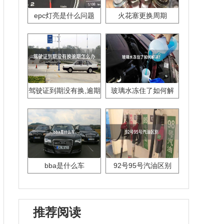
epc灯亮是什么问题
火花塞更换周期
驾驶证到期没有换,逾期
玻璃水冻住了如何解
怎么办??
决？
bba是什么车
92号95号汽油区别
推荐阅读