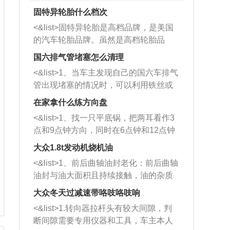
固特异轮胎什么档次
<&list>固特异轮胎是高档品牌，是美国
的汽车轮胎品牌。虽然是高档轮胎品
牌，但是中高低端的轮胎都有生产，这
国六排气管堵塞怎么清理
也是为了更好的开拓市场。
<&list>1、当车主发现自己的国六车排气
管出现堵塞的情况时，可以利用铁丝或
者是细棍，直接将杂物给取出来，如果
在家拿什么练方向盘
堵塞情况比较严重，也可以采取应急措
<&list>1、找一只平底锅，把两耳看作3
施。 <&list>2、直接利用木棍将所有的
点和9点钟方向，同时在6点钟和12点钟
杂物推到排气管里面的位置处，然后将
方向做一个标记。 <&list>2、双手握住
三元催化器拆解开，就可以将堵塞的东
大众1.8t发动机烧机油
平底锅两耳，然后往左打半圈、一圈、
西取出来。但如果是因为积碳过多引起
<&list>1、前后曲轴油封老化：前后曲轴
一圈半的练习，往右同样也要打相同的
的堵塞，就需要将三元催化器泡在草酸
油封与油大面积且持续接触，油的杂质
圈数。 <&list>3、最后强调要反复练
中进行清洗。 <&list>3、也可以利用清
和发动机内持续温度变化使其密封效果
习，这样就可以形成肌肉记忆，在真实
大众冬天过减速带咯吱咯吱响
洗剂对堵塞的情况得到解决，将清洗剂
逐渐减弱，导致渗油或漏油。<&list>2、
驾驶车辆时，不需要记忆也能打好方
放在燃油箱中，与燃油混合后，车辆启
<&list>1.转向器拉杆头有较大间隙，判
活塞间隙过大：积碳会使活塞环与缸体
向。
动时，就可以和汽油一起进入到燃烧
断间隙需要专用仪器和工具，车主本人
的间隙扩大，导致机油流入燃烧室中，