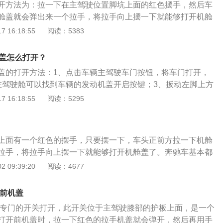
开方法为：拉一下在主驾驶位置脚坑上面的红色摆手，然后车
舱盖就会弹出来一个拉手，将拉手向上摆一下就能够打开机舱
一家以豪华和高性能著称的德国汽车品牌，总部设于德国斯图
 16:18:55
阅读：5383
各式乘用车、中大型商用车辆。奔驰c级是族谱中尺寸较大的车
系中车型较全的一种。奔驰c级的长宽高分别为4581mm、18
机盖怎么打开？
，轴距是2760mm。
动机盖的打开方法：1、点击车辆主驾驶车门按钮，将车门打开，
在驾驶舱可以找到车辆的发动机盖开启按键；3、扳动左脚上方
启按钮，就可以将发动机盖解锁；4、还需要扳动发动机舱盖
 16:18:55
阅读：5295
发动机舱盖完全打开。车身尺寸方面，奔驰glc260的长宽高
1898毫米、1642毫米，轴距为2973毫米。动力方面，奔驰glc
轮增压发动机，该发动机的最大马力为197匹，最大扭矩为320
上面有一个红色的摆手，只要摆一下，车头正前方拉一下机舱
45千瓦。
拉手，将拉手向上摆一下就能够打开机舱盖了。奔驰车基本都
机盖就是汽车的发动机盖的艺术，大部分汽车的发动机都是前
 09:39:20
阅读：4677
用是保障发动机。而且前机盖大多数都是使用铝箔材料和橡胶
，隔音效果很出色。汽车前机盖的作用有三点，分别是保障发
开前机盖
及保障驾乘人员的安全。由于有汽车机盖，当汽车发动机爆沸
盖用专门的开关打开，此开关位于主驾驶膝部的护板上面，是一个
够有效的隔绝汽车发动机造成的冲击力，所以提高了安全性。
打开前机盖时，拉一下红色的拉手机盖就会弹开，然后再用手