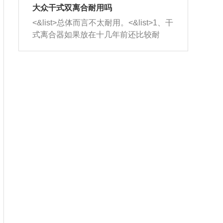
室，最后形成废气排出，就可以让三元
无法制作，需要将车辆送到修理厂或4s
造成烧机油。<&list>3、机油粘度。使用
大众干式双离合耐用吗
催化器得到清洗，排气管堵塞的情况就
店；<&list>2.车辆半轴套管防尘罩破
机油粘度过小的话，同样会有烧机油现
<&list>总体而言不太耐用。<&list>1、干
能够得到解决。
裂，破裂后会出现漏油现象，使半轴磨
象，机油粘度过小具有很好的流动性，
式离合器如果放在十几年前还比较耐
损严重，磨损的半轴容易损坏，产生异
容易窜入到气缸内，参与燃烧。<&list>
用，但是由于现在的汽车发动机动力输
响；<&list>3.稳定器的转向胶套和球头
4、机油量。机油量过多，机油压力过
出越来越高，使得干式离合器散热不足
老化，一般是使用时间过长造成的。解
大，会将部分机油压入气缸内，也会出
的缺陷也逐渐暴露出来。<&list>2、由于
决方法是更换新的质量好的转向橡胶套
现烧机油。<&list>5、机油滤清器堵塞：
干式双离合的工作环境暴露在空气中，
和球头。
会导致进气不畅，使进气压力下降，形
而离合器的散热也是通离合器罩上面的
成负压，使机油在负压的情况下吸入燃
几个小孔来进行散热。但是在行驶过程
烧室引起烧机油。<&list>6、正时齿轮或
中变速箱需要换挡，就不得不使得离合
链条磨损：正时齿轮或链条的磨损会引
器频繁工作。<&list>3、长时间的低速行
起气阀和曲轴的正时不同步。由于轮齿
驶以及过于频繁的启停，导致离合器的
或链条磨损产生的过量侧隙，使得发动
温度不断升高，而低速行驶时空气流动
机的调节无法实现：前一圈的正时和下
效率不高，无法将离合器中的热量有效
一圈可能就不一样。当气阀和活塞的运
的带走，导致离合器内部的温度不断升
动不同步时，会造成过大的机油消耗。
高，加速离合器的磨损。
解决方法：更换正时齿轮或链条。<&list
>7、内垫圈、进风口破裂：新的发动机
设计中，经常采用各种由金属和其他材