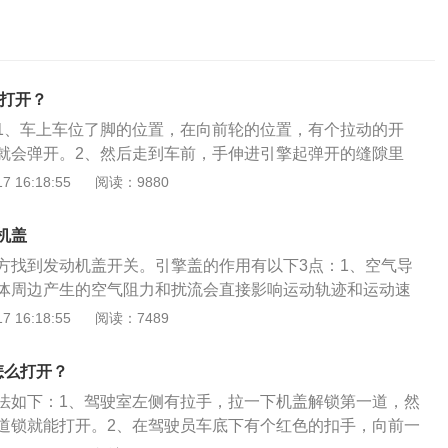
么打开？
1、车上车位了脚的位置，在向前轮的位置，有个拉动的开
就会弹开。2、然后走到车前，手伸进引擎起弹开的缝隙里
3、里面有一个可以按动的开关，按一下开关，同时抬起引擎
 16:18:55
阅读：9880
。4、在主驾驶脚坑上方有一个红色放手放一下。5、然后在车
器舱起就只会说出来一个拉手，拉着这个拉手向上摆机舱起即
机盖
方找到发动机盖开关。引擎盖的作用有以下3点：1、空气导
体周边产生的空气阻力和扰流会直接影响运动轨迹和运动速
形可有效调整空气相对汽车运动时的流动方向和对车产生的阻
 16:18:55
阅读：7489
流对车得影响；2、保护管线配件：保护管线配件，如发动
，通过提高引擎盖强度和构造，可充分防止冲击、腐蚀、雨
怎么打开？
利影响，充分保护车辆的正常工作；3、辅助驾驶视觉：对驾
法如下：1、驾驶室左侧有拉手，拉一下机盖解锁第一道，然
和前方状况很重要，通过引擎盖的外形可有效调整反射光线方
道锁就能打开。2、在驾驶员车底下有个红色的扣手，向前一
低光线对驾驶员的影响。