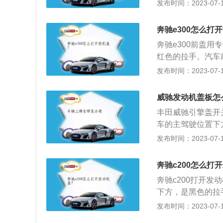
拉就会弹开。发动
发布时间：2023-07-17
气相对汽车运动时
2、保护发动机及
奔驰e300怎么打
止冲击、腐蚀、雨
奔驰e300前盖
观：车辆外观设计
红色的拉手。汽车
要组成部分，有着
汽车发动机受到风
发布时间：2023-07-17
驾驶视觉：通过发
损坏，汽车发动机
线对驾驶员的影响
很重要；2、导流
到防护盾作用，有
威驰发动机盖板怎
进的阻力，也利于
丰田威驰引擎盖开
或者爆燃时，可以
车的主驾驶位置下
员的安全。
机盖就可弹开。4
发布时间：2023-07-17
意事项如下：1、
利于节油。2、平
奔驰c200怎么打
机漏油的现象，及
奔驰c200打开
的汽车，在高速行
下方，是黑色的拉
有涡轮增压器的汽
盖即可。发动机盖
发布时间：2023-07-17
当刹车油中混入或
候，能够同时隔离
或者认真过滤，否