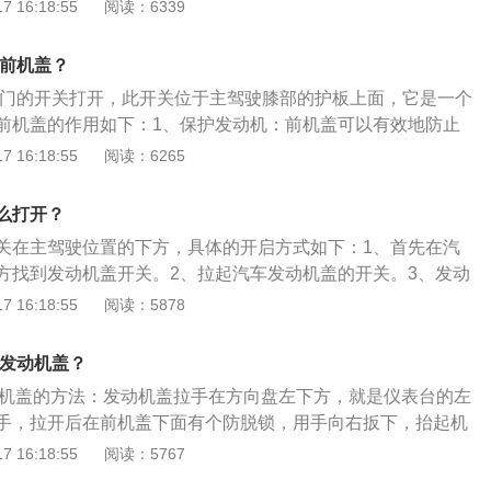
机盖的作用：1、空气导流：通过发动机盖外形可有效调整空
 16:18:55
阅读：6339
的流动方向和对车产生的阻碍力作用，减小气流对车的影响。
周边管线配件等：通过提高发动机盖的强度和构造，可充分防
开前机盖？
水、及电干扰等不利影响，充分保护车辆的正常工作。3、美
用专门的开关打开，此开关位于主驾驶膝部的护板上面，它是一个
是车辆价值的一个直观体现，发动机盖作为整体外观的一个重
前机盖的作用如下：1、保护发动机：前机盖可以有效地防止
至关重要的作用，赏心悦目，体现整体汽车的概念。4、辅助
吹、日晒、雨淋，也防止高速行驶下有异物撞击发动机而使其
 16:18:55
阅读：6265
动机盖的外形可有效调整反射光线的方向和形式，从而降低光
舱内的零件比较多而且还很复杂，所以汽车前机盖的保护作用
。5、防止意外：发动机盖可有效阻挡因爆炸引起的伤害，起
：前机盖的设计都符合空气动力学，通过空气导流减少汽车行
效阻隔空气和阻止火焰的蔓延，降低燃烧风险和损失。
么打开？
汽车的稳定性；3、保护驾乘人员的安全：当汽车发动机爆沸
关在主驾驶位置的下方，具体的开启方式如下：1、首先在汽
有效隔绝汽车发动机产生的冲击力，一定程度上保护了驾乘人
方找到发动机盖开关。2、拉起汽车发动机盖的开关。3、发动
、将发动机盖抬起来，支起支撑杆即可。汽车发动机使用的注
 16:18:55
阅读：5878
忌空挡行驶：发动机本身就具有减速断油的功能，空挡反而不
时使用车辆时要注意观察，发现地上有油要判断是否出现发动
开发动机盖？
时与汽车4S店沟通，除掉安全隐患。3、对于装有涡轮增压器
发动机盖的方法：发动机盖拉手在方向盘左下方，就是仪表台的左
驶或是爬坡后不要马上熄火，在怠速运转10分钟后再熄火，装
手，拉开后在前机盖下面有个防脱锁，用手向右扳下，抬起机
车其形成积碳的速度比一般自然吸气式的汽车要快数倍。4、
采用橡胶发泡棉和铝箔材料制造而成，在降低发动机噪音的时
 16:18:55
阅读：5767
吸入水分，或者发现刹车油有杂质或沉淀物时，应该及时更换
由于发动机工作时产生的热量，有效保护引擎盖表面上的漆
则会造成制动压力不足，从而影响制动效果。