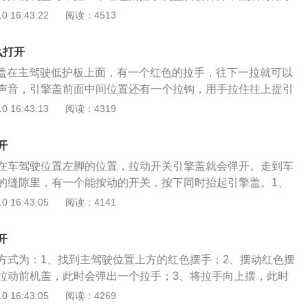
以了。关于汽车前机盖：汽车前机盖也就是汽车的引擎盖，大
 16:43:22
阅读：4513
都是前置的，所以前机盖的作用主要就是保护发动机。前机盖
和橡胶发泡棉材料制成，在隔音方面也会有不错的表现。汽车
么打开
、保护发动机：前机盖可以有效的防止汽车发动机受到风吹、
引擎盖在主驾驶低护板上面，有一个红色的拉手，往下一拉就可以
止高速行驶下有异物撞击发动机而使其损坏。众所周知，汽车
声音，引擎盖前面中间位置还有一个拉钩，用手拉住往上提引
比较多，而且还很复杂，所以汽车前机盖对其的保护作用就很
擎盖可以保护发动机及周边管线配件等。引擎盖下，都是汽车
 16:43:13
阅读：4319
：一般来说，前机盖的设计都符合空气动力学，通过空气导流
包括发动机、电路、油路、刹车系统以及传动系统等等。对车
力，也利于汽车的稳定性。3、保护驾乘人员的安全：当汽车
提高引擎盖强度和构造，可充分防止冲击、腐蚀、雨水、及电
燃时，可以有效隔绝汽车发动机产生的冲击力，一定程度上保
开
充分保护车辆的正常工作。而且车辆外观设计是车辆价值的一
全。
在车驾驶位置左脚的位置，拉动开关引擎盖就会弹开。走到车
盖作为整体外观的一个重要组成部分，有着至关重要的作用，
的缝隙里，有一个能按动的开关，按下同时抬起引擎盖。1、
体汽车的概念。新款奔驰E级长轴距轿车基本延续了老款车型
手，发动机舱盖将轻微向上弹起；2、将手伸入发动机舱盖前
 16:43:05
阅读：4141
奔驰E级在国内非常受欢迎，它介于奔驰C级和S级之间，起着
发动机舱盖辅助卡钩把手，将拨片向上抬起并保持，同时将发
主要针对前大灯样式进行调整，将采用与全新CLS相同的倒三
；3.、打开发动机舱盖后，取出发动机舱盖支撑杆，将发动机
面，新车主要针对尾灯进行了小幅调整。运动型E级中网使用
开
支撑槽口中，以支撑发动机舱盖。出于安全考虑，如今的汽车
穿加上大尺寸三叉星徽是其重要的标志，前保险杠进气口带黑
方式为：1、找到主驾驶位置上方的红色摆手；2、摆动红色摆
用了两重锁设计：驾驶舱锁和发动机舱锁，驾驶舱锁一般都采
采用双镀铬饰件，几何多光束LED大灯可根据当前道路条件及
拉动前机盖，此时会弹出一个拉手；3、将拉手向上摆，此时
主要开启发动机舱首先需要开启驾驶舱锁，这个时候发动机舱
行快速、准确的调节。
开。汽车前机盖也是车辆的发动机盖，它的主要作用是保护汽
 16:43:05
阅读：4269
度处于半开状态。接下来需下车操作发动机舱锁，解锁后将发