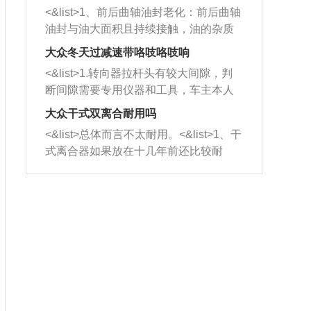
平底锅两耳，然后往左打半圈、一圈、
西取出来。但如果是因为积碳过多引起
<&list>1、前后曲轴油封老化：前后曲轴
一圈半的练习，往右同样也要打相同的
的堵塞，就需要将三元催化器泡在草酸
油封与油大面积且持续接触，油的杂质
圈数。 <&list>3、最后强调要反复练
中进行清洗。 <&list>3、也可以利用清
和发动机内持续温度变化使其密封效果
习，这样就可以形成肌肉记忆，在真实
大众冬天过减速带咯吱咯吱响
洗剂对堵塞的情况得到解决，将清洗剂
逐渐减弱，导致渗油或漏油。<&list>2、
驾驶车辆时，不需要记忆也能打好方
放在燃油箱中，与燃油混合后，车辆启
<&list>1.转向器拉杆头有较大间隙，判
活塞间隙过大：积碳会使活塞环与缸体
向。
动时，就可以和汽油一起进入到燃烧
断间隙需要专用仪器和工具，车主本人
的间隙扩大，导致机油流入燃烧室中，
室，最后形成废气排出，就可以让三元
无法制作，需要将车辆送到修理厂或4s
造成烧机油。<&list>3、机油粘度。使用
大众干式双离合耐用吗
催化器得到清洗，排气管堵塞的情况就
店；<&list>2.车辆半轴套管防尘罩破
机油粘度过小的话，同样会有烧机油现
<&list>总体而言不太耐用。<&list>1、干
能够得到解决。
裂，破裂后会出现漏油现象，使半轴磨
象，机油粘度过小具有很好的流动性，
式离合器如果放在十几年前还比较耐
损严重，磨损的半轴容易损坏，产生异
容易窜入到气缸内，参与燃烧。<&list>
用，但是由于现在的汽车发动机动力输
响；<&list>3.稳定器的转向胶套和球头
4、机油量。机油量过多，机油压力过
出越来越高，使得干式离合器散热不足
老化，一般是使用时间过长造成的。解
大，会将部分机油压入气缸内，也会出
的缺陷也逐渐暴露出来。<&list>2、由于
决方法是更换新的质量好的转向橡胶套
现烧机油。<&list>5、机油滤清器堵塞：
干式双离合的工作环境暴露在空气中，
和球头。
会导致进气不畅，使进气压力下降，形
而离合器的散热也是通离合器罩上面的
成负压，使机油在负压的情况下吸入燃
几个小孔来进行散热。但是在行驶过程
烧室引起烧机油。<&list>6、正时齿轮或
中变速箱需要换挡，就不得不使得离合
链条磨损：正时齿轮或链条的磨损会引
器频繁工作。<&list>3、长时间的低速行
起气阀和曲轴的正时不同步。由于轮齿
驶以及过于频繁的启停，导致离合器的