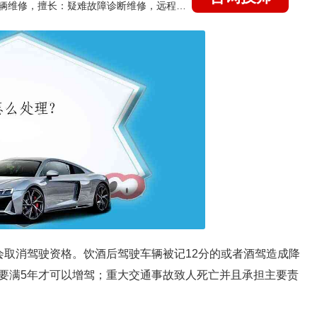
国家认证的汽车维修技师，15年德美日等各系车辆维修，擅长：疑难故障诊断维修，远程维修技术指导
会取消驾驶资格。饮酒后驾驶车辆被记12分的或者酒驾造成降
要满5年才可以增驾；重大交通事故致人死亡并且承担主要责