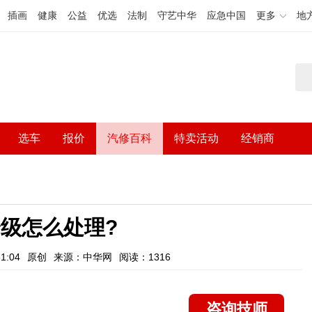
插画
健康
公益
优选
法制
守艺中华
应急中国
更多
地
选车
报价
汽修百科
特卖活动
经销商
级怎么处理?
1:04
原创
来源：中华网
阅读：1316
咨询技师