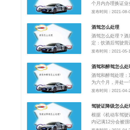
个月内办理换证业
销A1。2、恢复
驾造成降级的在一
发布时间：2021-08-09
的增驾考试。
驾；重大交通事故
各类车型的规定：
酒驾怎么处理
大型货车、小型汽
酒驾怎么处理？酒
格三年以上，并在
定：饮酒后驾驶营
增加牵引车准驾车
驶证，五年内不得
发布时间：2021-05-14
上，或者取得驾驶
机动车驾驶证，并
分周期内没有记满
条规定：1、饮酒
型客车城市公交车
酒驾和醉驾怎么处
机动车驾驶证，五
驾车型资格二年以
酒驾和醉驾处理：
处暂扣六个月机动
为六个月，并处一
驶机动车被处罚，
处罚，再次饮酒驾
发布时间：2021-04-28
二千元以下罚款，
款，吊销机动车驾
取得机动车驾驶证
通管理部门约束至
罪的，依法追究刑
驾驶证降级怎么处
责任，五年内不得
不得重新取得机动
根据《机动车驾驶
内记满12分会被
进行的，最低可降