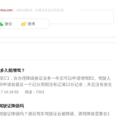
china.com
）编辑或翻译，转载请务必注明来源。
微信
微博
1多久能增驾？
降至C1，在办理降级换证业务一年后可以申请增驾B2。驾驶人
和申请前最近一个记分周期没有记满12分记录，并且没有发生
同等以上责任的交通事故。下面是关于降级的更多介绍：1、
 16:18:55
阅读：7203
驾驶证扣12分，会被降级。驾驶证降级制度只针对大型客车、
车、中型客车、大型货车，并且是逐级降级，最低降到C1。小
驾驶证降级吗
车型不存在降级的问题。符合降级条件每次只注销准驾车型中
驾驶证降级吗？酒后驾车驾驶证会被降级。酒驾降级需要在1
型，如驾驶人持有A1、A2两个级别代号的驾驶证，第一次只注