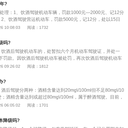
动车，罚款5000元，记12分，处以15日以下拘留，并且5年
年?
照；3、醉酒驾驶机动车辆，吊销驾照，5年内不得重新获取驾
样处理：1、饮酒驾驶机动车辆，罚款1000元—2000元、记12分
以拘役，并处罚金；醉酒驾驶营运机动车辆，吊销驾照，10年
2、饮酒驾驶营运机动车，罚款5000元，记12分，处以15日
照，终生不得驾驶营运车辆，经过判决后处以拘役，并处罚
年内不得重新获得驾照；3、醉酒驾驶机动车辆，吊销驾照，5
 10:08:03
阅读：1732
驾照，经过判决后处以拘役，并处罚金；4、醉酒驾驶营运机
，10年内不得重新获取驾照，终生不得驾驶营运车辆，经过判
级吗?
处罚金。
、饮酒后驾驶机动车的，处暂扣六个月机动车驾驶证，并处一
下罚款。因饮酒后驾驶机动车被处罚，再次饮酒后驾驶机动车
留，并处一千元以上二千元以下罚款，吊销机动车驾驶证；
 09:26:02
阅读：1812
车的，由公安机关交通管理部门约束至酒醒，吊销机动车驾驶
责任；五年内不得重新取得机动车驾驶证；3、饮酒后驾驶营
办?
五日拘留，并处五千元罚款，吊销机动车驾驶证，五年内不得
后驾驶分两种：酒精含量达到20mg\/100ml但不足80mg\/10
驶证；4、醉酒驾驶营运机动车的，由公安机关交通管理部门
驶；酒精含量达到或超过80mg\/100ml，属于醉酒驾驶。目前，
机动车驾驶证，依法追究刑事责任；十年内不得重新取得机动
行为，醉酒驾驶属于犯罪行为；2、饮酒驾驶机动车辆，罚款1
 06:05:02
阅读：1701
得机动车驾驶证后，不得驾驶营运机动车；5、饮酒后或者醉
元、记12分并暂扣驾照6个月；饮酒驾驶营运机动车，罚款5000
重大交通事故，构成犯罪的，依法追究刑事责任，并由公安机
以15日以下拘留，并且5年内不得重新获得驾照；3、醉酒驾驶机
销机动车驾驶证，终生不得重新取得机动车驾驶证。
本降级吗?
，5年内不得重新获取驾照，经过判决后处以拘役，并处罚