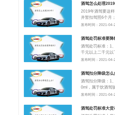
月；饮酒驾驶营运机
酒驾怎么处理2019
内不得重新获得驾
2019年酒驾要这
照，经过判决后处
并暂扣驾照6个月；
内不得重新获取驾
以下拘留，并且5
发布时间：2021-04-26
金。
年内不得重新获取
动车辆，吊销驾照
酒驾处罚标准要降
决后处以拘役，并
酒驾处罚标准：1
千元以上二千元以
的，处十日以下拘
发布时间：2021-04-26
2、醉酒驾驶机动
证，依法追究刑事
酒驾扣分降级怎么
运机动车的，处十
酒驾扣分降级：1、酒
重新取得机动车驾
0ml，属于饮酒驾
约束至酒醒，吊销
饮酒驾驶属于违法
发布时间：2021-04-26
车驾驶证，重新取
000元—2000
酒驾驶机动车发生
元，记12分，处
关交通管理部门吊
酒驾处罚标准大货
动车辆，吊销驾照