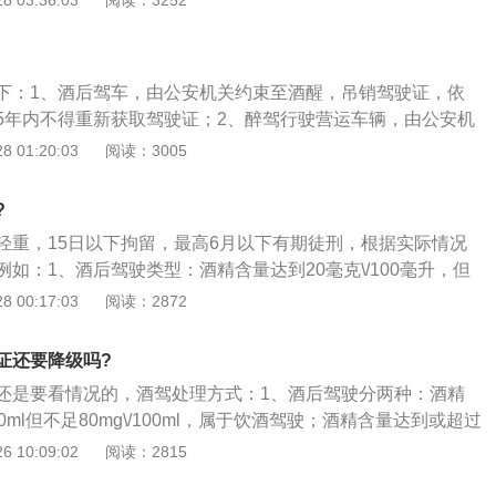
 03:36:03
阅读：3252
的责任；2、酒后驾驶机动车；3、被吊销机动车驾驶证或者被
不满10年的；按照规定，为了恢复注销的B1、A2准驾驶车
能增驾，如果被注销A1驾驶执照，需要五年时间才能重新申
下：1、酒后驾车，由公安机关约束至酒醒，吊销驾驶证，依
5年内不得重新获取驾驶证；2、醉驾行驶营运车辆，由公安机
销机动车驾驶证，依法追究刑事责任，10年内不得重新取得驾
 01:20:03
阅读：3005
驶证后，不得驾驶营运车辆；3、酒后驾驶，发生重大交通事
依法追究刑事责任，吊销驾驶证，终身不得吊销驾驶证。
?
轻重，15日以下拘留，最高6月以下有期徒刑，根据实际情况
如：1、酒后驾驶类型：酒精含量达到20毫克\/100毫升，但
0毫升，属于酒后驾驶，酒精含量达到或超过80毫克\/100毫升，
 00:17:03
阅读：2872
据现行法律，酒后驾车是违法行为，醉酒驾车是犯罪行为；
饮酒驾驶机动车，处1000元以上2000元以下罚款，12分，暂
证还要降级吗?
酒驾驶营运机动车，处5000元以下罚款，12分，处于15日以
还是要看情况的，酒驾处理方式：1、酒后驾驶分两种：酒精
止领取驾驶证；3、醉酒驾驶的处罚：刑事责任：可处以6个月
100ml但不足80mg\/100ml，属于饮酒驾驶；酒精含量达到或超过
金；醉酒驾驶机动车，吊销驾驶证，5年内禁止取得驾驶证；
ml，属于醉酒驾驶。目前，饮酒驾驶属于违法行为，醉酒驾驶属于犯
 10:09:02
阅读：2815
车，吊销驾驶证，10年内禁止取得驾驶证，终生不得驾驶营运
驶机动车辆，罚款1000元—2000元、记12分并暂扣驾照6个