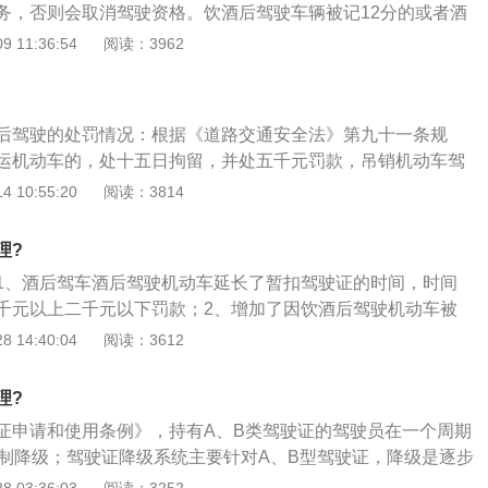
务，否则会取消驾驶资格。饮酒后驾驶车辆被记12分的或者酒
条件：驾驶证降级后如果想升级，驾驶员需要重新参加车管部门
个记分周期后可以进行增驾；醉驾降级需要满5年才可以增
 11:36:54
阅读：3962
致人死亡并且承担主要责任的终身不得增驾。以下是申请增驾
1、申请增加中型客车准驾车型的，已取得驾驶城市公交车、
车、小型自动挡汽车、低速载货汽车或者三轮汽车准驾车型资
后驾驶的处罚情况：根据《道路交通安全法》第九十一条规
申请前最近连续三个记分周期内没有记满12分记录；2、申请
运机动车的，处十五日拘留，并处五千元罚款，吊销机动车驾
型的，已取得驾驶中型客车或者大型货车准驾车型资格三年以
重新取得机动车驾驶证。饮酒后驾驶机动车的，处暂扣六个月
 10:55:20
阅读：3814
大型客车准驾车型资格一年以上，并在申请前最近连续三个记
处一千元以上二千元以下罚款。《道路交通安全法》第九十一
12分记录；3、申请增加大型客车准驾车型的，已取得驾驶中
后驾驶营运机动车的，处十五日拘留，并处五千元罚款，吊销
或者大型货车准驾车型资格五年以上，或者取得驾驶牵引车准
理?
年内不得重新取得机动车驾驶证；2、饮酒后驾驶机动车的，
上，并在申请前最近连续五个记分周期内没有记满12分记录。
1、酒后驾车酒后驾驶机动车延长了暂扣驾驶证的时间，时间
车驾驶证，并处一千元以上二千元以下罚款；3、因饮酒后驾
千元以上二千元以下罚款；2、增加了因饮酒后驾驶机动车被
再次饮酒后驾驶机动车的，处十日以下拘留，并处一千元以上
驶机动车的，处十日以下拘留，并处一千元以上二千元以下罚
 14:40:04
阅读：3612
吊销机动车驾驶证；4、醉酒驾驶机动车的，五年内不得重新
驶证的规定；3、醉酒驾车醉酒驾驶机动车的，由公安机关交
；5、饮酒后或者醉酒驾驶机动车发生重大交通事故，构成犯
酒醒，增加吊销机动车驾驶证，且针对该行为应依法追究刑事
事责任，并由公安机关交通管理部门吊销机动车驾驶证，终生
理?
重新取得机动车驾驶证。
车驾驶证。
证申请和使用条例》，持有A、B类驾驶证的驾驶员在一个周期
强制降级；驾驶证降级系统主要针对A、B型驾驶证，降级是逐步
到C1，有以下三种情况的：1、发生造成人员伤亡的交通事