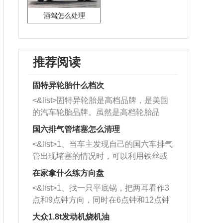
酒驾怎么处理
推荐阅读
固特异轮胎什么档次
<&list>固特异轮胎是高档品牌，是美国
的汽车轮胎品牌。虽然是高档轮胎品
牌，但是中高低端的轮胎都有生产，这
国六排气管堵塞怎么清理
也是为了更好的开拓市场。
<&list>1、当车主发现自己的国六车排气
管出现堵塞的情况时，可以利用铁丝或
者是细棍，直接将杂物给取出来，如果
在家拿什么练方向盘
堵塞情况比较严重，也可以采取应急措
<&list>1、找一只平底锅，把两耳看作3
施。 <&list>2、直接利用木棍将所有的
点和9点钟方向，同时在6点钟和12点钟
杂物推到排气管里面的位置处，然后将
方向做一个标记。 <&list>2、双手握住
三元催化器拆解开，就可以将堵塞的东
大众1.8t发动机烧机油