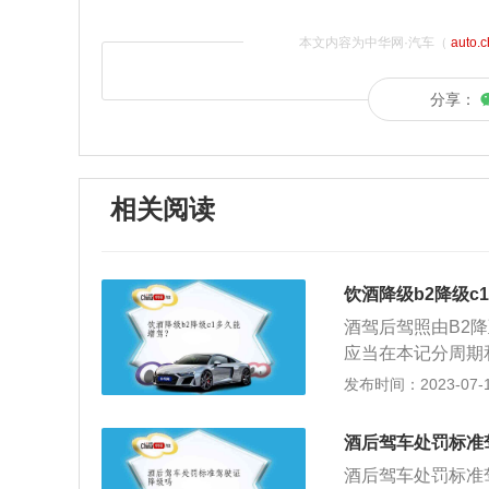
本文内容为中华网·汽车（
auto.
分享：
相关阅读
饮酒降级b2降级c
酒驾后驾照由B2
应当在本记分周期
造成人员死亡承担
发布时间：2023-07-17
降级条件：大客车
牵引车、城市公交
酒后驾车处罚标准
型汽车、摩托车等
酒后驾车处罚标准
级别最高的一个车