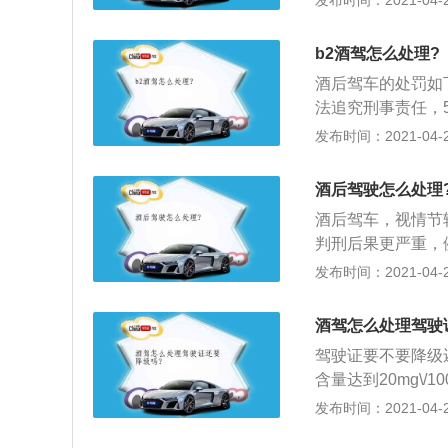
发布时间：2021-04-28
故，承担同等以上
吊销机动车驾驶证
b2酒驾怎么处理?
型，需要三年后才
酒后驾车的处罚如
请。
法追究刑事责任，
关约束至酒醒，吊
发布时间：2021-04-28
驶证，重新取得驾
故，构成犯罪的，
酒后驾驶怎么处理
酒后驾车，视情节
判刑后果更严重，例
不足80毫克\/10
发布时间：2021-04-28
属于醉酒驾驶。根
2、酒后驾驶处罚：
酒驾怎么处理驾驶
扣6个月驾驶证；饮
驾驶证要不要降级
下拘留，5年内禁
含量达到20mg\/
以下拘留，并处罚
80mg\/100
发布时间：2021-04-26
醉酒驾驶营运机动
罪行为；2、饮酒驾
车辆。