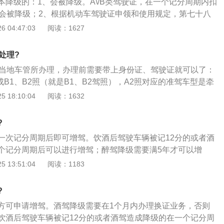
本降级的：1、会被降级。A\/B类驾驶证，在一个记分周期内扣
机动车辆，吊销驾照，10年内不得重新获取驾照，终生不得驾
证会被降级；2、根据机动车驾驶证申领和使用规定，第七十八
判决后处以拘役，并处罚金。
牵引车、城市公交车、中型客车、大型货车驾驶证的驾驶人有
 04:47:03
阅读：1627
车辆管理所应当注销其最高准驾车型驾驶资格，并通知机动车
办理降级换证业务；3、发生交通事故造成人员死亡，承担同
处理?
成犯罪的；在一个记分周期内有记满12分记录的；连续三个记
到当地车管所办理，办理前需要带上身份证、驾驶证就可以了：
的。
成B1、B2照（就是B1、B2驾照），A2照对应的准驾车型是牵
的准驾车型是中型客车，B2照对应的准驾车型是大型货车；2、
 18:10:04
阅读：1632
其他车型有：B1（中型客车）、B2（大型货车）、C1（小型
型自动挡汽车）、C3（低速载货汽车）、C4（三轮汽车）、M
?
）；3、A2驾照的准驾车型为牵引车，它可以牵引重型、中型
一次记分周期后即可增驾。饮酒后驾驶车辆被记12分的或者酒
个记分周期后可以进行增驾；醉驾降级需要满5年才可以增
致人死亡并且承担主要责任的终身不得增驾。以下是申请增驾
 13:51:04
阅读：1183
1、申请增加中型客车准驾车型的，已取得驾驶城市公交车、
车、小型自动挡汽车、低速载货汽车或者三轮汽车准驾车型资
?
申请前最近连续三个记分周期内没有记满12分记录；2、申请
方可申请增驾。酒驾降级需要在1个月内办理换证业务，否则
型的，已取得驾驶中型客车或者大型货车准驾车型资格三年以
饮酒后驾驶车辆被记12分的或者酒驾造成降级的在一个记分周
大型客车准驾车型资格一年以上，并在申请前最近连续三个记