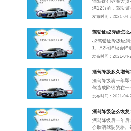
酒驾处罚标准大货
金；醉酒驾驶营运
满12分的，驾驶
驶营运车辆，经过
条持有大型客车、
发布时间：2021-04-26
下列情形之一的，
驾驶人在三十日内
驾驶证a2降级怎么
等以上责任，未构
a2驾驶证降级应
分周期不参加审验
1、A2照降级会降
引车，B1照对应
发布时间：2021-04-25
A2驾照可以驾驶的
汽车）、C2（小
酒驾降级多久增驾
（轮式自行机械车
酒驾降级满一年即
全挂\/半挂车。
驾造成降级的在一
驾；重大交通事故
发布时间：2021-04-25
各类车型的规定：
大型货车、小型汽
酒驾降级怎么恢复
格三年以上，并在
酒驾降级后一年后
增加牵引车准驾车
会取消驾驶资格。
上，或者取得驾驶