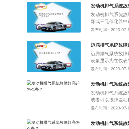
对车辆的排气系统
发动机排气系统故
BB平台打造，不
发动机排气系统故
级车专属的高端配
坏或三元催化器中
的维修服务站进行
发布时间：2023-07-17
安装在汽车排气系
碳、HC碳氢化合
迈腾排气系统故障
二氧化碳、水和氮
迈腾排气系统故障
转化为无害物质，
表象显示为在仪表
间车还可勉强行驶
发布时间：2023-07-17
不能得到排气管中
油耗和排气污染增
发动机排气系统故
须及时地排除故障
发动机排气系统故
三元催化器前部和
或者可以拔掉发动
起应立即减速，并
发布时间：2023-07-17
的原因是：1、在
暂性信号中断；2
发动机排气系统故
有按要求的燃油标