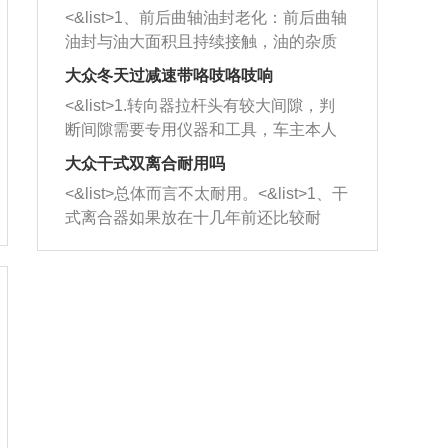
平底锅两耳，然后往左打半圈、一圈、
西取出来。但如果是因为积碳过多引起
<&list>1、前后曲轴油封老化：前后曲轴
一圈半的练习，往右同样也要打相同的
的堵塞，就需要将三元催化器泡在草酸
油封与油大面积且持续接触，油的杂质
圈数。 <&list>3、最后强调要反复练
中进行清洗。 <&list>3、也可以利用清
和发动机内持续温度变化使其密封效果
习，这样就可以形成肌肉记忆，在真实
大众冬天过减速带咯吱咯吱响
洗剂对堵塞的情况得到解决，将清洗剂
逐渐减弱，导致渗油或漏油。<&list>2、
驾驶车辆时，不需要记忆也能打好方
放在燃油箱中，与燃油混合后，车辆启
<&list>1.转向器拉杆头有较大间隙，判
活塞间隙过大：积碳会使活塞环与缸体
向。
动时，就可以和汽油一起进入到燃烧
断间隙需要专用仪器和工具，车主本人
的间隙扩大，导致机油流入燃烧室中，
室，最后形成废气排出，就可以让三元
无法制作，需要将车辆送到修理厂或4s
造成烧机油。<&list>3、机油粘度。使用
大众干式双离合耐用吗
催化器得到清洗，排气管堵塞的情况就
店；<&list>2.车辆半轴套管防尘罩破
机油粘度过小的话，同样会有烧机油现
<&list>总体而言不太耐用。<&list>1、干
能够得到解决。
裂，破裂后会出现漏油现象，使半轴磨
象，机油粘度过小具有很好的流动性，
式离合器如果放在十几年前还比较耐
损严重，磨损的半轴容易损坏，产生异
容易窜入到气缸内，参与燃烧。<&list>
用，但是由于现在的汽车发动机动力输
响；<&list>3.稳定器的转向胶套和球头
4、机油量。机油量过多，机油压力过
出越来越高，使得干式离合器散热不足
老化，一般是使用时间过长造成的。解
大，会将部分机油压入气缸内，也会出
的缺陷也逐渐暴露出来。<&list>2、由于
决方法是更换新的质量好的转向橡胶套
现烧机油。<&list>5、机油滤清器堵塞：
干式双离合的工作环境暴露在空气中，
和球头。
会导致进气不畅，使进气压力下降，形
而离合器的散热也是通离合器罩上面的
成负压，使机油在负压的情况下吸入燃
几个小孔来进行散热。但是在行驶过程
烧室引起烧机油。<&list>6、正时齿轮或
中变速箱需要换挡，就不得不使得离合
链条磨损：正时齿轮或链条的磨损会引
器频繁工作。<&list>3、长时间的低速行
起气阀和曲轴的正时不同步。由于轮齿
驶以及过于频繁的启停，导致离合器的