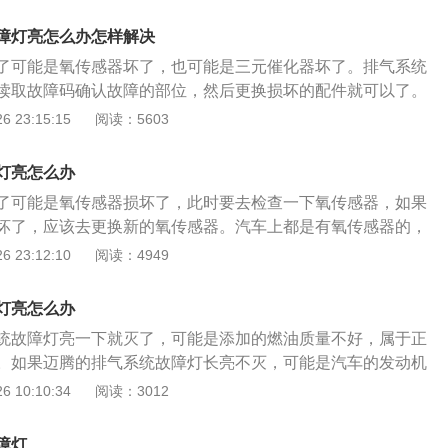
这样不仅可以防止进一步损坏发动机，还能保障到驾驶员以及
；3、如果故障灯亮起后，车辆熄火不能启动，这种通常是由
2、发动机排气系统故障灯亮大多是由于国内油品质量造成
置故障所致，直接打电话叫拖车；要是能继续驾驶，但车辆出
障灯亮怎么办怎样解决
中的氧传感器损坏或三元催化器中毒所导致，如果在行车中该
无力等症状，这样不仅可以防止进一步损坏发动机，还能保障
了可能是氧传感器坏了，也可能是三元催化器坏了。排气系统
，并行驶到最近的维修服务站进行检修；3、发动机排气系统
的人身安全。
读取故障码确认故障的部位，然后更换损坏的配件就可以了。
节气门或发动机内部的积碳过多，造成混合气比例失调，那么
都有氧传感器和三元催化器。三元催化器是安装在排气管头段
 23:15:15
阅读：5603
到有一些影响到排放要求的信号时，就会出现故障灯亮的现
来净化尾气的。三元催化器的前面有一个氧传感器，三元催化
行积碳的清洗或者是更换节气门。
氧传感器。三元催化前面的氧传感器是用来检测排气中的氧含
灯亮怎么办
信号反馈给ecu，然后ecu会根据这个信号来调整空燃比。三元
了可能是氧传感器损坏了，此时要去检查一下氧传感器，如果
器主要是用来检测三元催化是否失效了的。如果前氧传感器和
坏了，应该去更换新的氧传感器。汽车上都是有氧传感器的，
cu的信号是相同的，那就代表三元催化器失效了。此时仪表盘
测排气中的氧含量的。如果氧传感器坏了那仪表盘上就会亮起
 23:12:10
阅读：4949
灯就会亮。不过氧传感器传给ecu的信号如果相同，也有可能
长时间使用会出现铅中毒或积碳现象。速腾是大众旗下的紧凑
氧传感器长时间使用会出现铅中毒的现象。三元催化器长时间
国内的销量和口碑是非常好的。新款速腾使用了涡轮增压发动
现象。排气系统出现故障后会导致发动机功率下降油耗升高，
灯亮怎么办
使用了两款发动机，一款是1.2升涡轮增压发动机，另一款是1.
排放超标。三元催化器损坏后无法修复只能更换。
统故障灯亮一下就灭了，可能是添加的燃油质量不好，属于正
。1.2升涡轮增压发动机有116马力和175牛米的最大扭矩，这
。如果迈腾的排气系统故障灯长亮不灭，可能是汽车的发动机
转速为5000到6000转每分钟，最大扭矩转速为1500到4500
现问题了，此时要去修理厂或者4s店找专业人士进行检查和修
 10:10:34
阅读：3012
动机搭载了缸内直喷技术，并且使用了铝合金缸盖缸体。1.4升
统出现故障后，排气系统故障灯就会点亮，提醒车主需要对车
150马力和250牛米的最大扭矩，这款发动机的最大功率转速为
检查了。汽车的排气系统出现问题后，会使汽车的尾气质量变
转每分钟，最大扭矩转速为1750到3000转每分钟。这款发动机搭载
障灯