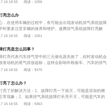
排放会超标，假如出现了这样的状况，应当立即更换新的三元
 16:18:55
阅读：1056
车排气系统的作用：汽车排气系统主要是排放发动机工作所排
排出的废气污染减小，噪音减小。汽车排气系统主要用于轻型
灯亮怎么办
，摩托车等机动车辆。排气系统故障的影响：1、会影响油
心，在使用车辆的过程中，有可能会出现发动机排气系统故障
效果不好导致积碳过多，并无短期内直接导致发动机损害的不
平时要多注意车辆的保养和维护。速腾排气系统故障灯亮解
机排放系统故障会影响车子行驶过程中的安全性，会降低发动
门。如果车辆平时开的比较频繁，过高的行驶里程会导致车辆
 16:18:55
阅读：1051
汽车在使用过程中由于供油系统、点火系统等故障，发动机过
而导致发动机排气系统故障灯亮。所以平时要定期的对车辆的
元催化转化器载体烧结、剥落，排气阻力增大。4、混合气修
建议车辆每行驶两万公里左右就清洗一次，可有效的防止排气
成电脑控制喷油不准确，或浓或稀，长时间会影响发动机，三
障灯亮是怎么回事？
况。2、清洗燃油系统。过高的行驶里程也可能会导致燃油系
器等，直接体现就是发动机的动力，油耗，怠速，等有变化；
障灯亮代表汽车排气管中的三元催化器失效了，此时发动机会
每行驶三万公里清洗一次燃油系统，也可以预防发排气系统故
滑油使用原因，造成催化器中毒、活性下降，催化转化效率受
致发动机的尾气排放超标，这样会影响年检验车。汽车的排气
合格的燃油。不达标的燃油会导致发动机混合气燃烧不充分，
器内产生硫、磷络合物和沉积物，进而使汽车性能恶化，造成
，三元催化器安装在排气管的头段。三元催化器是用来净化尾
 16:18:55
阅读：9370
现故障。选择在合格的加油站加油，是解决发动机排气系统故
油消耗增加、排放恶化等。那么行驶证发动机排气系统故障是
的废气经过三元催化器之后，有害和有毒物质的含量会降低。
。4、检查氧传感器。如果真的损坏了，就换一个新的，汽车
动机排放系统出现故障是可以开的，但是要立刻减速，缓慢行
面和后面会有氧传感器，前面的氧传感器是用来检测尾气中的
来检测废气中的氧含量。5、连续三次对车辆进行启动和熄火。
灯亮了怎么办？
s店或者维修店找专业人员进行检测并维修。如果发动机排放系
感器可以将数据反馈给ecu，ecu根据这个数据和其他数据来调
还像平时一样行驶车辆，会导致车辆的性能出现恶化，并且动
灯亮了的解决方法：1、故障灯亮一下就灭，可能是添加的燃
；三元催化器后面的氧传感器主要是用来检测三元催化器是否
机的使用寿命也会有所缩短。
正常现象；2、如果排气系统故障灯长亮不灭，可能是汽车的
感器和后氧传感器反馈给ecu的数据相同，就代表三元催化失
化器出现问题，此时要去修理厂或者4s店找专业人士进行检查
 16:18:55
阅读：9363
的发动机故障灯就会亮起来。
气系统出现故障后，排气系统故障灯就会点亮，提醒车主需要