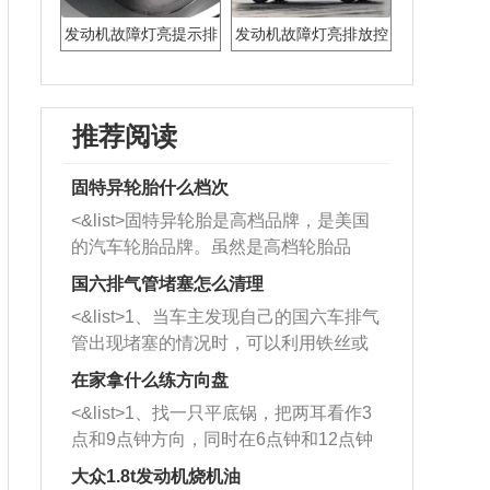
发动机故障灯亮提示排
发动机故障灯亮排放控
放系统故障
制系统故障
推荐阅读
固特异轮胎什么档次
<&list>固特异轮胎是高档品牌，是美国
的汽车轮胎品牌。虽然是高档轮胎品
牌，但是中高低端的轮胎都有生产，这
国六排气管堵塞怎么清理
也是为了更好的开拓市场。
<&list>1、当车主发现自己的国六车排气
管出现堵塞的情况时，可以利用铁丝或
者是细棍，直接将杂物给取出来，如果
在家拿什么练方向盘
堵塞情况比较严重，也可以采取应急措
<&list>1、找一只平底锅，把两耳看作3
施。 <&list>2、直接利用木棍将所有的
点和9点钟方向，同时在6点钟和12点钟
杂物推到排气管里面的位置处，然后将
方向做一个标记。 <&list>2、双手握住
三元催化器拆解开，就可以将堵塞的东
大众1.8t发动机烧机油