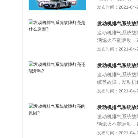
现严重抖动、加速
油泵或者是点火线
发布时间：2021-04-25
坏发动机，还能保
动、加速无力等症
以及乘客的人身安
发动机排气系统故
成的。三元催化系
发动机排气系统故
该灯亮起请立即减
辆熄火不能启动，
动和熄火连续三次
油泵或者是点火线
发布时间：2021-04-25
上述方法做完后看
加速无力等症状，
故障。
乘客的人身安全；
发动机排气系统故
的。三元催化系统
发动机排气系统故
灯亮起请立即减速
统等故障，发动机
故障灯亮，是由于
增大等。汽车排气
发布时间：2021-04-25
当发动机电脑监测
管，催化转换器，
象；需要对车辆进
系统故障的原因以
发动机排气系统故
以拔掉发动机蓄电
发动机排气系统故
的发动机故障灯是
辆熄火不能启动，
统故障灯亮大多是
油泵或者是点火线
发布时间：2021-04-25
三元催化器中毒所