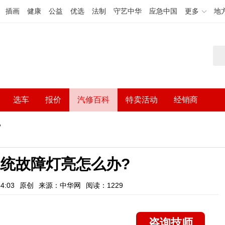
插画
健康
公益
优选
法制
守艺中华
应急中国
更多
地
选车
报价
汽修百科
特卖活动
经销商
?
统故障灯亮怎么办?
4:03
原创
来源：中华网
阅读：1229
咨询技师