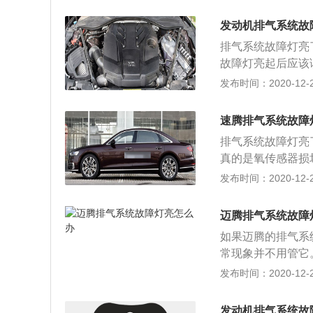
加速无力等症状，
修服务站进行检修
乘客的人身安全；
于燃油泵或点火装
发动机排气系统故
的。三元催化系统
现严重抖动、加速
排气系统故障灯亮
灯亮起请立即减速
到驾驶员以及乘客
故障灯亮起后应该
故障灯亮，是由于
汽车的排气系统中
发布时间：2020-12-26
当发动机电脑监测
的，这个部件是用
象；需要对车辆进
器的后面也有一个
速腾排气系统故障
量的，这样可以将
排气系统故障灯亮
催化后面的氧传感
真的是氧传感器损
后氧传感器传给e
氧传感器是用来检
发布时间：2020-12-26
上的排气系统故障
故障灯。氧传感器
是氧传感器坏了。
型轿车，这款车在
使用会出现堵塞的
迈腾排气系统故障
机，新款速腾一共
并且也会导致尾气
如果迈腾的排气系
4升涡轮增压发动机
常现象并不用管它
款发动机的最大功率
或者三元催化器出
发布时间：2020-12-26
转每分钟。这款发
理。当汽车排气系
涡轮增压发动机有
辆的排气系统进行
5000到6000
发动机排气系统故