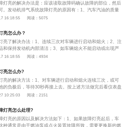
障灯亮的解决办法是：应该读取故障码确认故障的部位，然后
可。发动机排气系统故障灯亮的原因有：1、汽车汽油的质量
，可能会导致混合比例异常、电子设备故障以及排气系统异
 16:18:55
阅读：5075
的电子元件故障：比如氧传感器、碳罐电磁阀、节气门、发动
机的控制程序需要进行更新或者调试。若是在行车过程中该故
灯亮怎么办？
动机动力不足或发动机抖动严重，就要到附近的维修服务站对
灯亮了解决办法：1、连续三次对车辆进行启动和熄火；2、注
维修。
品和保持发动机内部清洁；3、如车辆熄火不能启动或出现严
等症状，建议停止驾驶，需找专业人士查找故障并进行维修。
 16:18:55
阅读：4934
的原因：1、汽车汽油的油品较差，导致混合比异常、电子配
异常；2、进排气系统电子元件故障，如氧传感器、空气流量
灯亮怎么办?
或发动机内部积碳等。速腾品牌由德国大众汽车与中国一汽合
灯亮的解决方法：1、对车辆进行启动和熄火连续三次，或可
年，第一代速腾产品是一汽大众审时度势，同步引进德国大众面向
池的负极后，等待30秒再接上去。按上述方法做完后看仪表盘
款新品A级轿车。
否还亮。此方法只针对发动机出现假故障；2、发动机排气系
 10:25:03
阅读：2151
由于国内油品质量造成的三元催化系统中的氧传感器损坏或三
致，如果在行车中该灯亮起请立即减速，并行驶到最近的维修
障灯亮怎么处理?
3、如果故障灯亮起后，车辆熄火不能启动，这种通常是由于
障灯亮的原因以及解决方法如下：1、如果故障灯亮起后，车
故障所致，直接打电话叫拖车吧；要是能继续驾驶，但车辆出
这种通常是由于燃油泵或点火装置故障所致，需要更换新的燃