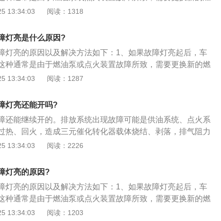
无力等症状，还是建议停止驾驶，这样不仅可以防止进一步损
圈以及火花塞等配件；要是能继续驾驶，但车辆出现严重抖
 13:34:03
阅读：1318
障到你和他人的人身安全。
状，这样不仅可以防止进一步损坏发动机，还能保障到驾驶员
全；2、发动机排气系统故障灯亮大多是由于国内油品质量造
障灯亮是什么原因?
统中的氧传感器损坏或三元催化器中毒所导致，如果在行车中
障灯亮的原因以及解决方法如下：1、如果故障灯亮起后，车
速，并行驶到最近的维修服务站进行检修；3、对车辆进行启
这种通常是由于燃油泵或点火装置故障所致，需要更换新的燃
，或可以拔掉发动机蓄电池的负极后，等待30秒再接上去。按
圈以及火花塞等配件；要是继续驾驶，车辆会出现严重抖动、
 13:34:03
阅读：1287
仪表盘的发动机故障灯是否还亮。此方法只针对发动机出现假
这样不仅可以防止进一步损坏发动机，还能保障到驾驶员以及
2、发动机排气系统故障灯亮大多是由于国内油品质量造成
障灯亮还能开吗?
中的氧传感器损坏或三元催化器中毒所导致，如果在行车中该
障还能继续开的。排放系统出现故障可能是供油系统、点火系
，并行驶到最近的维修服务站进行检修；3、发动机排气系统
过热、回火，造成三元催化转化器载体烧结、剥落，排气阻力
节气门或发动机内部的积碳过多，造成混合气比例失调，那么
系统是指收集并且排放废气的系统，一般由排气歧管，排气
 13:34:03
阅读：2226
到有一些影响到排放要求的信号时，就会出现故障灯亮的现
排气温度传感器，汽车消声器和排气尾管等组成。发动机排气
行积碳的清洗或者是更换节气门。
及检查方法如下：1、对车辆进行启动和熄火连续三次，或可
障灯亮的原因?
池的负极后，等待30秒再接上去。按上述方法做完后看仪表盘
障灯亮的原因以及解决方法如下：1、如果故障灯亮起后，车
否还亮。此方法只针对发动机出现假故障；2、发动机排气系
这种通常是由于燃油泵或点火装置故障所致，需要更换新的燃
由于国内油品质量造成的。三元催化系统中的氧传感器损坏或
圈以及火花塞等配件；要是继续驾驶，车辆会出现严重抖动、
 13:34:03
阅读：1203
导致，如果在行车中该灯亮起请立即减速，并行驶到最近的维