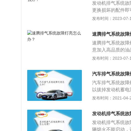
发动机排气系统故
更换损坏的配件即
不好，油品比较差
发布时间：2023-07-17
常；2、进气系统
机积碳；3、发动
速腾排气系统故障
障灯亮起，并且发
速腾排气系统故障
发动机进行检查和
意加入高品质的油
重抖动、加速无力
发布时间：2023-07-17
排气系统故障灯亮
件故障及排气系统
汽车排气系统故障
计传感器、节气门
汽车排气系统故障
资创立于2006
以拔掉发动机蓄电
北美市场推出的一
的发动机故障灯是
发布时间：2021-04-27
统故障灯亮大多是
元催化器中毒所导
发动机排气系统故
服务站进行检修；
发动机排气系统故
燃油泵或点火装置
辆熄火不能启动，