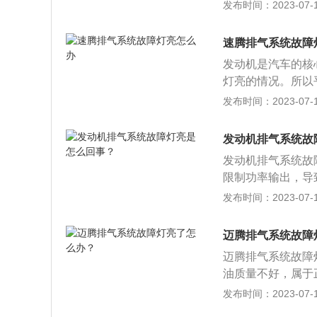
器，那汽车的尾气
发布时间：2023-07-17
催化器。发动机汽
出的废气，同时使
速腾排气系统故障
车、微型车和客车
发动机是汽车的核
耗，长期会因燃烧
灯亮的情况。所以
良影响。2、发动
决：1、清洗节气
发布时间：2023-07-17
机使用年限。3、
的节气门变脏，进
热、回火，造成三
节气门进行清洗，
正没有了依据，造
发动机排气系统故
系统故障灯亮的情
元催化器，氧传感
发动机排气系统故
统损坏，所以建议
5、由于燃油或润
限制功率输出，导
障灯亮。3、添加
到影响，三元催化
管内有三元催化器
发布时间：2023-07-17
发动机排气系统出
动力性能下降、燃
气的，发动机排放
障灯亮的办法之一
否开：当车辆的发
在三元催化器的前
装有氧传感器,用
迈腾排气系统故障
驶到距离最近的4
氧含量的，这个传
统故障之后，车主
迈腾排气系统故障
整发动机的空燃比
能也会降低，发动
油质量不好，属于
失效，如果前氧传
发动机或者三元催
发布时间：2023-07-17
效，汽车仪表盘上
和修理。当汽车排