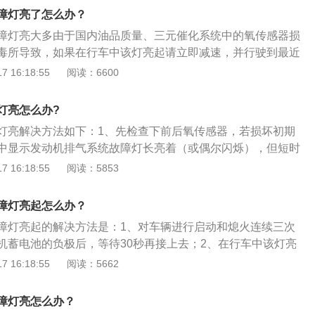
进行检查。迈腾是一汽大众推出的一款B级轿车，基于全新MQ
障灯亮了怎么办？
仅设计时尚、运动，并配备一系列凌越同级的智能科技，多项C
障灯亮大多由于国内油品质量、三元催化系统中的氧传感器损
置首次加持。
毒所导致，如果在行车中该灯亮起请立即减速，并行驶到最近
检修。关于三元催化器的相关信息如下：1、三元催化器，是
 16:18:55
阅读：6600
统中最重要的机外净化装置，它可将汽车尾气排出的CO一氧化
物和NOx氮氧化物等有害气体通过氧化和还原作用转变为无害的
灯亮怎么办?
气。2、由于这种催化器可同时将废气中的三种主要有害物质
灯亮解决方法如下：1、先检查下前后氧传感器，若损坏初期
故称三元。
中显示发动机排气系统故障灯长亮着（或偶尔闪烁），但短时
；2、长时间不修理，将使电子燃油喷射系统的电脑（ECU）
 16:18:55
阅读：5853
氧浓度的信息，因而不能对空燃比进行反馈控制，会使发动机
加，发动机出现怠速不稳、缺火、喘振等故障现象。因此，必
障灯亮起怎么办？
或更换。3、一般现在的车辆都有前后两个氧传感器，分别在
障灯亮起的解决方法是：1、对车辆进行启动和熄火连续三次
后部，要及时找出故障予以更换。
机蓄电池的负极后，等待30秒再接上去；2、在行车中该灯亮
行驶到就近的维修服务站进行检修。发动机排气系统故障灯亮
 16:18:55
阅读：5662
驾驶时发生磕碰、对发动机上某个插头动过手脚、ECU出现短
、混合气燃烧不良；3、不按期保养或不良的驾驶习惯；4、没
障灯亮怎么办？
号添加。