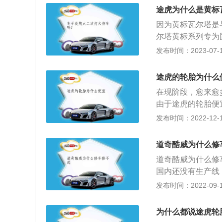
实际驾驶中，动力
途虎为什么是黄标
能够明显感到动力
因为黄标瓦尔塔是
更换了变速箱，由
尔塔黄标系列专为
速箱为干式双离合，
命、更低易腐蚀性
发布时间：2023-07-17
动力请求时，变速
列：瓦尔塔乘用车
力的爆发。而从可
列，蓝标系列，黑
料差：全新一代捷
途虎的轮胎为什么
瓦尔塔商用车系列
纤维和木纹的图案
在现阶段，愈来愈
货车、卡车、客车
明显闻到因使用廉
由于途虎的轮胎便
用系列：瓦尔塔出
动机和轮胎是噪音
品轮胎，这绕过了
发布时间：2022-12-15
启停的严苛使用条
断地传入驾驶室，
廉的进货成本，也
且是那种明显由于
推出优惠促销活动
道奇酷威为什么修
km/h后，胎噪也
行“正品专业”的
道奇酷威为什么修
完善的线上供应链
国内还没有生产线
过了第三方供应商
人会认为更换原来
发布时间：2022-09-14
本，也打下了途虎
内的修车师傅大多
以便宜，除了有进
想要购买这款车的
消费者”的决策。
为什么都说途虎轮
奇酷威如果出现故