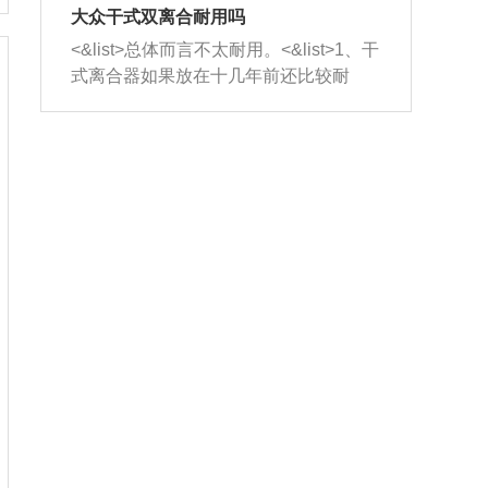
室，最后形成废气排出，就可以让三元
无法制作，需要将车辆送到修理厂或4s
造成烧机油。<&list>3、机油粘度。使用
大众干式双离合耐用吗
催化器得到清洗，排气管堵塞的情况就
店；<&list>2.车辆半轴套管防尘罩破
机油粘度过小的话，同样会有烧机油现
<&list>总体而言不太耐用。<&list>1、干
能够得到解决。
裂，破裂后会出现漏油现象，使半轴磨
象，机油粘度过小具有很好的流动性，
式离合器如果放在十几年前还比较耐
损严重，磨损的半轴容易损坏，产生异
容易窜入到气缸内，参与燃烧。<&list>
用，但是由于现在的汽车发动机动力输
响；<&list>3.稳定器的转向胶套和球头
4、机油量。机油量过多，机油压力过
出越来越高，使得干式离合器散热不足
老化，一般是使用时间过长造成的。解
大，会将部分机油压入气缸内，也会出
的缺陷也逐渐暴露出来。<&list>2、由于
决方法是更换新的质量好的转向橡胶套
现烧机油。<&list>5、机油滤清器堵塞：
干式双离合的工作环境暴露在空气中，
和球头。
会导致进气不畅，使进气压力下降，形
而离合器的散热也是通离合器罩上面的
成负压，使机油在负压的情况下吸入燃
几个小孔来进行散热。但是在行驶过程
烧室引起烧机油。<&list>6、正时齿轮或
中变速箱需要换挡，就不得不使得离合
链条磨损：正时齿轮或链条的磨损会引
器频繁工作。<&list>3、长时间的低速行
起气阀和曲轴的正时不同步。由于轮齿
驶以及过于频繁的启停，导致离合器的
或链条磨损产生的过量侧隙，使得发动
温度不断升高，而低速行驶时空气流动
机的调节无法实现：前一圈的正时和下
效率不高，无法将离合器中的热量有效
一圈可能就不一样。当气阀和活塞的运
的带走，导致离合器内部的温度不断升
动不同步时，会造成过大的机油消耗。
高，加速离合器的磨损。
解决方法：更换正时齿轮或链条。<&list
>7、内垫圈、进风口破裂：新的发动机
设计中，经常采用各种由金属和其他材