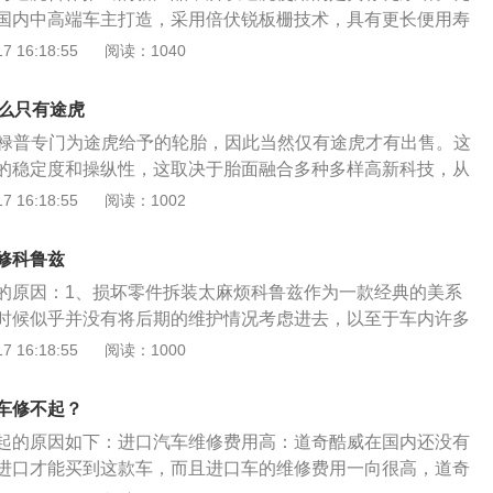
购买汽车保险和违章查询等。途虎工厂店为了提高汽车市场整
国内中高端车主打造，采用倍伏锐板栅技术，具有更长便用寿
养车首次向公众发布了工厂店的18个服务流程标准。从迎宾接
和最低养护成本的特点。瓦尔塔的大部分电池使用时间都在4-5
 16:18:55
阅读：1040
检查的评价，整个服务过程非常细致，出台这项政策主要是为
于电池的结构和质量，以及车主平时对电池的保养。平时，我
体验。
和维护瓦尔塔电池。例如，当汽车没有转弯时，我们不能使用
什么只有途虎
等)。在车内发挥到最大程度。出车时，先关闭车上的电气设
是邓禄普专门为途虎给予的轮胎，因此当然仅有途虎才有出售。这
机；定期到4S店或修理厂检查蓄电池；温度过高时减少驾驶。
的稳定度和操纵性，这取决于胎面融合多种多样高新科技，从
使用，建议暂时断开电池负极连接线，以降低电池的功耗。但
。胎面纹路选用无节径不匀称排序，减少了行车时轮胎发出的
 16:18:55
阅读：1002
，如果车辆配备了车载计算机，则不能执行该操作以防止信息
加行车时的舒适度。但缺陷便是轮胎胎面和胎侧较为软，耐磨
关介绍：1、乘用车系列：瓦尔塔乘用车系列包含瓦尔塔AGM
车里买轮胎怎样更特惠：途虎汽车保养一般每年三月份，会协
，瓦尔塔力道专供银标系列，蓝标系列，黑标系列，北方版，基
修科鲁兹
牌举行轮胎节，在轮胎节期内选购轮胎的特惠非常大。提议车
型。2、商用车系列：瓦尔塔商用车系列共有轻型商用车蓄电
的原因：1、损坏零件拆装太麻烦科鲁兹作为一款经典的美系
半期，此刻会发布0元购、买轮胎送维护保养等主题活动。假
电池两大系列，可满足货车、卡车、客车、公交车、工程机械
时候似乎并没有将后期的维护情况考虑进去，以至于车内许多
的轮胎节，也可在618、双十一、双十二等时期内开展的选购
的需求。3、出租车专用系列：瓦尔塔出租车系列，采用加强
“奇葩”，有时候可能为了更换一个小零件而拆装整个发动机，
 16:18:55
阅读：1000
优惠促销。
车长时间运行，且频繁启停的严苛使用条件。
较多的时间和精力；2、小毛病太多这款车的通病为发动机气
点火线圈出现裂痕，一般来说其他车辆出现这种问题换个原厂
车修不起？
兹换完零件后还可能引发一系列其他故障；3、故障类型独特
起的原因如下：进口汽车维修费用高：道奇酷威在国内还没有
兹是永远修不好也永远坏不了的，你说它质量好吧它又有不少
进口才能买到这款车，而且进口车的维修费用一向很高，道奇
差吧各种故障又不算严重。很多时候车辆无缘无故就出现故