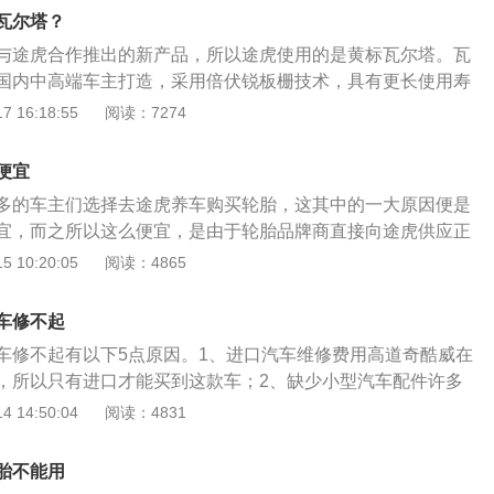
很弱，拉着这辆重达1.6吨的车行驶较为吃力，在加速超车时也
瓦尔塔？
储备不足。2、变速箱顿挫严重，可靠性差：全新一代捷途X70
与途虎合作推出的新产品，所以途虎使用的是黄标瓦尔塔。瓦
原先的8AT换成了现在的6速双离合变速箱。这款6速双离合变
国内中高端车主打造，采用倍伏锐板栅技术，具有更长使用寿
在实际驾驶中，1-2挡和2-3挡的切换顿挫明显。并且，在有
和最低养护成本的特点。瓦尔塔的相关介绍：1、乘用车系
 16:18:55
阅读：7274
箱的降挡也很不积极，深踩油门变速箱要反应2秒左右才有动
系列包含瓦尔塔AGM系列，EFB系列，瓦尔塔力道专供银标系
靠性来说，6速干式双离合很容易出现异响等问题。3、内饰用
标系列，北方版，基本覆盖市面主流车型。2、商用车系列：
途X70的内饰用料较差，虽然为了观感，内饰采用了一些仿碳
便宜
共有轻型商用车蓄电池和重型商用车蓄电池两大系列，可满足
装饰，但摸上去仍是塑料材质，手感很差。此外，车内还能够
多的车主们选择去途虎养车购买轮胎，这其中的一大原因便是
、公交车、工程机械车辆以及农用机械的需求。3、出租车专
价材料而产生的异味。4、行驶噪音大：行驶噪音非常大，发
宜，而之所以这么便宜，是由于轮胎品牌商直接向途虎供应正
租车系列，采用加强型设计，满足出租车长时间运行，且频繁
的主要来源。在行驶过程中，发动机的噪音伴随着胎噪源源不
第三方供应商环节，没有中间商赚差价，造就了途虎轮胎更低
 10:20:05
阅读：4865
件。
非常恼人。在深踩油门加速时，发动机的噪音会陡然加大，而
打下了途虎轮胎“物美价廉”的基础。再加上途虎养车时常都会
动力不足而产生的干吼声，听上去毫无质感。而当车速超过60
。途虎轮胎为什么便宜？途虎养车自成立至今，就始终坚持践
车修不起
会明显加大，非常影响驾乘感受。
发展理念，跟诸多汽车轮胎品牌均达成了战略合作关系，搭建了
车修不起有以下5点原因。1、进口汽车维修费用高道奇酷威在
与轮胎直供体系，轮胎品牌商直接向途虎供应正品轮胎，这绕
，所以只有进口才能买到这款车；2、缺少小型汽车配件许多
环节，没有中间商赚差价，造就了途虎轮胎更低廉的进货成
的工厂零件成本太高根本没有必要；3、维修工人缺乏经验国
 14:50:04
阅读：4831
轮胎“物美价廉”的基础。途虎轮胎为什么便宜？途虎轮胎之所
缺乏修理这款车的经验。道奇酷威在国内并没有生产线，因此
货成本的优势外，还由于途虎养车平台长期以来坚持执行“让利
唯一途径就是进口，而进口车的维修成本向来都非常高昂，道
长期以来，我国车主都备受“养车难”问题困惑，昂贵的汽车用品
胎不能用
障需要维修的时候想要更换原厂件就必须从海外订货寄往国