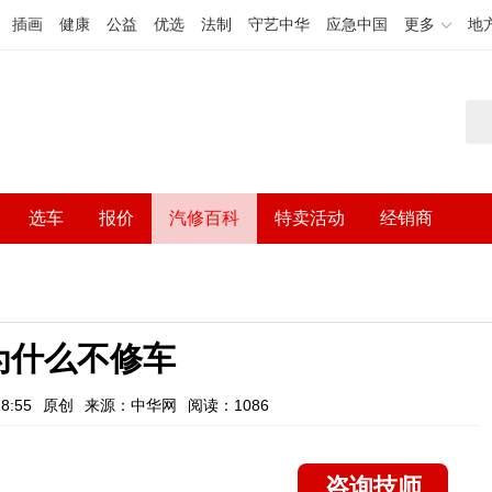
插画
健康
公益
优选
法制
守艺中华
应急中国
更多
地
选车
报价
汽修百科
特卖活动
经销商
为什么不修车
8:55
原创
来源：中华网
阅读：1086
咨询技师