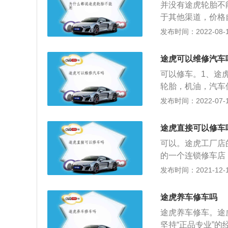
及其保养服务，进
并没有途虎轮胎不
内，车辆的修理费
广大消费者带来优
于其他渠道，价格
有必要，所以大家
题。途虎轮胎品质
车辆问题有关；3
发布时间：2022-08-10
为受众小，所以极
年前开始选择途虎
车辆的四轮定位有
外的原厂配件修车
把途虎作为第一选
各个轮胎品牌商处
缺乏修理这款车的
途虎可以维修汽车
格比4s店实惠许
虎一直推行让利消
现什么“疑难杂症
可以修车。1、途
轮胎虽然价格便宜
也会比较高昂。
轮胎，机油，汽车
网络上的人气一直
养车方法；2、汽
发布时间：2022-07-19
可能是欺诈性的。
车出现了故障需要
下了店租的成本。
等。汽车服务的车
途虎直接可以修车
了故障要做好检查
可以。途虎工厂店
辆门店：包括途虎
的一个连锁修车店
维修和更换配件等
比较大的问题，建
发布时间：2021-12-16
确数据平台新项目
汽车，汽车也已经
心购买到不适合车
状况，或许有部分
有汽车维修服务。
途虎养车修车吗
多数车主是会直接
场领域的解决方法
途虎养车修车。途
靠的维修店，也可
到质量或服务问题
坚持“正品专业”