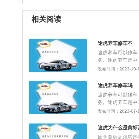
相关阅读
途虎养车修车不
途虎养车可以修车
务。途虎养车是中
虎养车保障更好，
发布时间：2023-10-12
店的服务范围包括
修、汽车美容、车
途虎养车修车吗
主：汽车一到维修
途虎养车可以修车
零部件用品；购买
务。途虎养车是中
务水平，途虎养车
供商，途虎养车保
发布时间：2023-07-17
段到服务结束检查
途虎工厂店的服务
方位提高用户体验
汽车维修、汽车美
途虎为什么是黄标
务业主：汽车一到
因为黄标瓦尔塔是