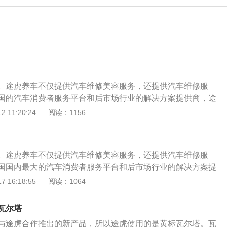
。途虎养车不仅提供汽车维修美容服务，还提供汽车维修服
国的汽车消费者服务平台和后市场行业的解决方案提供商，途
即使遇到质量和服务问题，车主也可以向途虎投诉。途虎工厂
 11:20:24
阅读：1156
车辆维修和车辆维修。为途虎养车主营轮胎、机油、汽车维
品等客户提供网上预约、网上安装的养车方式。汽车服务业
日，需要定期维修，汽车出现故障需要检查和维修，购买汽车
。途虎养车不仅提供汽车维修美容服务，还提供汽车维修服
汽车保险和违章查询等。途虎工厂店为了提高汽车市场整体服
国国内最大的汽车消费者服务平台和后市场行业的解决方案提
首次向公众发布了工厂店的多个服务流程标准。从迎宾接待阶
障更好，即使遇到质量和服务问题，车主也可以向途虎投诉。
 16:18:55
阅读：1064
的评价，整个服务过程非常细致，出台这项政策主要是为了全
范围包括车辆维修和车辆维修。为途虎养车主营轮胎、机油、
。
容、车品等客户提供网上预约、网上安装的养车方式。汽车服
瓦尔塔
维修日，需要定期维修，汽车出现故障需要检查和维修，购买
与途虎合作推出的新产品，所以途虎使用的是黄标瓦尔塔。瓦