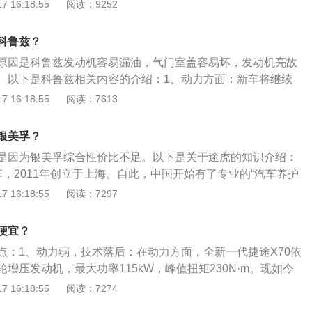
需要维修的时候，道奇酷威一有故障就必须从海外订购寄往国
 16:18:55
阅读：9252
车开到修理厂后故障又自己消失了，以至于修车师傅检测半天
口车的维修费用一直很高。缺少小型汽车配件：许多人会认为
以上就是为什么修车的都不修科鲁兹的原因了，像科鲁兹这种
件成本太高根本没有必要，因此大家在修车时往往会寻找较便
身修起来利润空间就十分有限，同时修车师傅的工时费又不像
科鲁兹？
奇酷威由于受众小，因此很少有商家愿意生产这款车的零部
，所以大家会更愿意选择修理更加省时省力的日系车和德系
原因是科鲁兹发动机容易漏油，气门室盖容易坏，发动机亮故
商家愿意购买海外的配件。维修工人缺乏经验：由于道奇酷威
。以下是科鲁兹相关内容的介绍：1、动力方面：新车将继续
国内的修车师傅大多缺乏修理这款车的经验，甚至很多人都没
T两款发动机，其最大功率分别为114ps和150ps。2、传动系统方
 16:18:55
阅读：7613
以当道奇汽车出现时，很难找到专业的道奇修车师傅修理这款
匹配7速双离合变速箱；1.5L车型匹配6速自动变速箱和一台6速
没有修过。
兹全球首发，以激动人心的设计风格和制作工艺，在全球紧凑
银美孚？
全新的标杆。
是因为银美孚综合性价比不足。以下是关于途虎的知识介绍：
车，2011年创立于上海。自此，中国开始有了专业的“汽车养护
轮胎、机油、汽车保养、汽车美容、车品等，为客户提供：线上
 16:18:55
阅读：7297
养车方式。2、服务特点：为了兑现”正品自营“的承诺，为了能
养车体验，让车主能够享受到互联网时代的优质养车服务，途
便宜？
建了完善的汽车服务生态体系。
点：1、动力弱，技术落后：在动力方面，全新一代捷途X70依
涡轮增压发动机，最大功率115kW，峰值扭矩230N·m。现如今
比较落后，在当前缸内直喷技术已经非常普及的情况下，这款
 16:18:55
阅读：7274
的多点电喷系统，因而在油耗和动力上，都没有好的表现。在