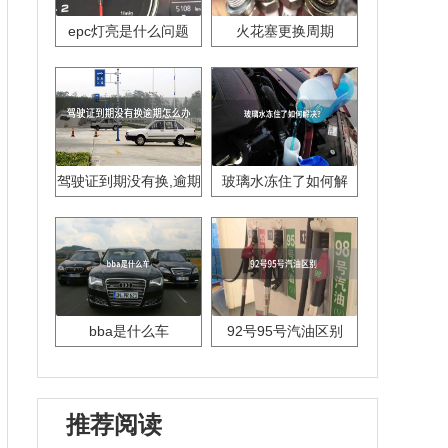
epc灯亮是什么问题
火花塞更换周期
驾驶证到期没有换,逾期
玻璃水冻住了如何解
怎么办??
决？
bba是什么车
92号95号汽油区别
推荐阅读