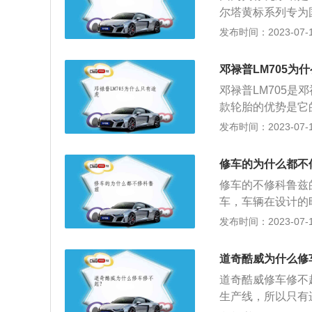
汽车零部件用品；
尔塔黄标系列专为
体服务水平，途虎
命、更低易腐蚀性
发布时间：2023-07-17
待阶段到服务结束
年以上，但这取决
了全方位提高用户
们还必须准确使用
邓禄普LM705为
电器(照明、音响
邓禄普LM705
备，最后关闭发动
款轮胎的优势是它
如果车辆长时间不
内到外提高其刚度
发布时间：2023-07-17
是，需要注意的是
噪声，与此同时增
丢失。瓦尔塔的相
性能差。在途虎养
系列，EFB系列
修车的为什么都不
同轮胎各种知名品
本覆盖市面主流车
修车的不修科鲁兹
友等到轮胎节的后
池和重型商用车蓄
车，车辆在设计的
如车友错过三月份
车辆以及农用机械
零部件设计得非常
发布时间：2023-07-17
中也会出现对应的
型设计，满足出租
修这款车需要耗费
门室盖垫漏油以及
道奇酷威为什么修
零件即可，但科鲁
道奇酷威修车修不
有人说雪佛兰科鲁
生产线，所以只有
小毛病，说它质量