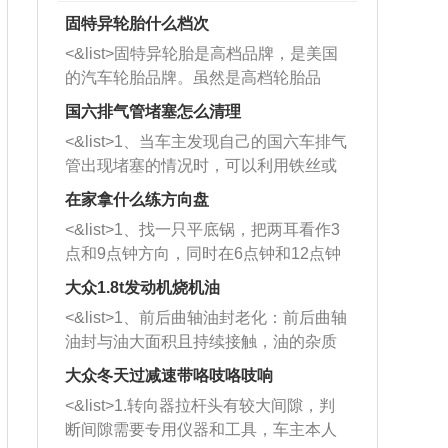
固特异轮胎什么档次
<&list>固特异轮胎是高档品牌，是美国
的汽车轮胎品牌。虽然是高档轮胎品
牌，但是中高低端的轮胎都有生产，这
国六排气管堵塞怎么清理
也是为了更好的开拓市场。
<&list>1、当车主发现自己的国六车排气
管出现堵塞的情况时，可以利用铁丝或
者是细棍，直接将杂物给取出来，如果
在家拿什么练方向盘
堵塞情况比较严重，也可以采取应急措
<&list>1、找一只平底锅，把两耳看作3
施。 <&list>2、直接利用木棍将所有的
点和9点钟方向，同时在6点钟和12点钟
杂物推到排气管里面的位置处，然后将
方向做一个标记。 <&list>2、双手握住
三元催化器拆解开，就可以将堵塞的东
大众1.8t发动机烧机油
平底锅两耳，然后往左打半圈、一圈、
西取出来。但如果是因为积碳过多引起
<&list>1、前后曲轴油封老化：前后曲轴
一圈半的练习，往右同样也要打相同的
的堵塞，就需要将三元催化器泡在草酸
油封与油大面积且持续接触，油的杂质
圈数。 <&list>3、最后强调要反复练
中进行清洗。 <&list>3、也可以利用清
和发动机内持续温度变化使其密封效果
习，这样就可以形成肌肉记忆，在真实
大众冬天过减速带咯吱咯吱响
洗剂对堵塞的情况得到解决，将清洗剂
逐渐减弱，导致渗油或漏油。<&list>2、
驾驶车辆时，不需要记忆也能打好方
放在燃油箱中，与燃油混合后，车辆启
<&list>1.转向器拉杆头有较大间隙，判
活塞间隙过大：积碳会使活塞环与缸体
向。
动时，就可以和汽油一起进入到燃烧
断间隙需要专用仪器和工具，车主本人
的间隙扩大，导致机油流入燃烧室中，