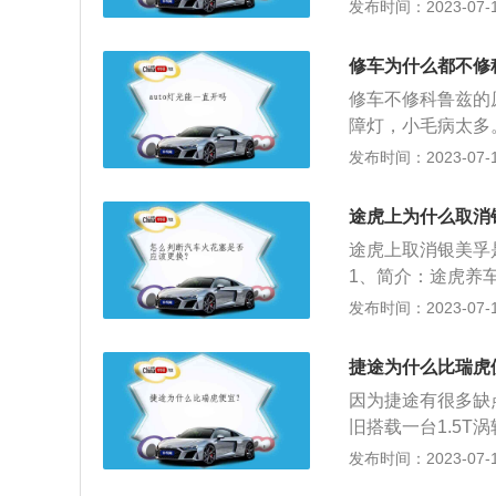
酷威一旦出现故障
发布时间：2023-07-17
障，车主大老远把
内的汽车，而且进
也没有发现问题。
更换原来的工厂零
十几万的家用车本
修车为什么都不修
宜的副厂件，而道
豪华品牌那样高昂
修车不修科鲁兹的
件，这使得很少有
车。
障灯，小毛病太多
是一款小众车型，
搭载1.5L和1.4
发布时间：2023-07-17
有修过这款车，所
面：1.4T车型将
车，甚至很多人都
手动变速箱。科鲁
途虎上为什么取消
型轿车级别中树立
途虎上取消银美孚
1、简介：途虎养
电商平台”，主营
发布时间：2023-07-17
预约+线下安装的
够全面提升车主的
捷途为什么比瑞虎
虎养车平台着力构
因为捷途有很多缺
旧搭载一台1.5T
这款发动机的技术
发布时间：2023-07-17
发动机仍采用传统