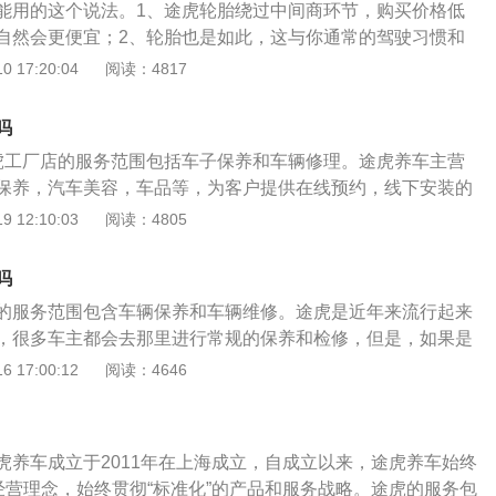
一步加剧了“养车难”问题。途虎坚持执行“让利消费者”决策，为
能用的这个说法。1、途虎轮胎绕过中间商环节，购买价格低
自然就比较贵了。很多人都会觉得更换原厂件成本太高根本没
质、实惠的途虎轮胎，进而在相应程度上缓解了“养车难”问
自然会更便宜；2、轮胎也是如此，这与你通常的驾驶习惯和
在修车的时候往往会寻找价格更便宜的副厂件，而道奇酷威因
出众，价格实惠，因而备受广大车主的欢迎和信赖。大李自5
、轮毂的轮胎寿命与个人驾驶习惯有很大关系，此外，它还与
 17:20:04
阅读：4817
少有商家愿意生产这款车的零部件，这就迫使车主只能购买海
养车平台，每次车子需要更换轮胎，需要做保养时，大李都会
关。途虎养车跟许多轮胎品牌商达成了合作关系，可以直接从
。同样是因为道奇酷威是一款小众车型，国内的修车师傅大多
择。大李表示，途虎轮胎都是大品牌轮胎，品质很好，并且价
拿货的，没有中间人赚差价，减少了拿货成本费用，再加上途
经验，甚至很多人根本就没有修过这款车，所以当道奇酷威出
吗
多，安装服务到位，售后保障周到，让他不得不选途虎轮胎。
费者的政策，所以途虎轮胎的价格要实惠不少，再者就是途虎
”的时候很难找到专业的道奇修理工，即使有人会修那人工成本
虎工厂店的服务范围包括车子保养和车辆修理。途虎养车主营
，但品质很好，是100%保证正品的，你完全可以安心选购。
保养，汽车美容，车品等，为客户提供在线预约，线下安装的
都很好，全国的交易量也一直很好。如此庞大的销售系统不太
车服务的车主：汽车到了保养日期，需要进行定期的保养，汽
 12:10:03
阅读：4805
先在途虎车上买轮胎，在价格上确实比店里划算很多，毕竟省
进行检查和维修，购买汽车配件用品；购买车险和违章查询
轮胎也是正品，发货也很快。
主车辆到了维护保养时间，要做好按时的维护保养，车辆发生
吗
和维修，购买汽车配件用品；购买车险和违章查询等。线下车
的服务范围包含车辆保养和车辆维修。途虎是近年来流行起来
工厂店和合作的车辆门店。主要是处理预约车主的维护保养，
，很多车主都会去那里进行常规的保养和检修，但是，如果是
服务。途虎养车数据库查询包括17000种车型号数据信息，精
议还是到4S店维修。随着经济的发展，越来越多家庭都买上了
 17:00:12
阅读：4646
。购买者选择车型，可以简单配对车型号适用的产品，不必担
成为了人们的必需品。但是，在用车过程中，难免会出现各种
型号的产品。途虎养车并不只是提供了汽车保养美容服务，还
懂车的车主能够自己来动手维修车辆出现的小毛病，但是极大
途虎养车现阶段是国內最大的汽车购买者综合服务平台和后市
到汽车维修店进行检修。所以，一定要擦亮双眼，选择诚信可
提供商，相比其他汽车维修店，途虎养车的保障更好，即使遇
虎养车成立于2011年在上海成立，自成立以来，途虎养车始终
以直接到4S店内进行各种保养和维修。4S店内进行检修是相对
，车主也可以向途虎做好投诉。
的经营理念，始终贯彻“标准化”的产品和服务战略。途虎的服务包