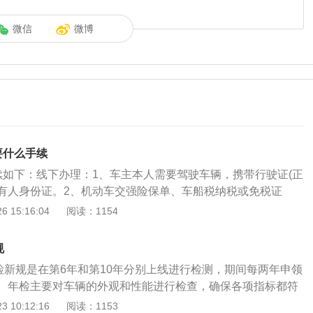
微信
微博
要什么手续
续如下：线下办理：1、车主本人需要驾驶车辆，携带行驶证(正
有人身份证。2、机动车交强险保单、车船税纳税或免税证
进行车辆检测，合格后会领取一份证明单，最后再将这张表单
 15:16:04
阅读：1154
关窗口领取年检标志。委托他人代办：还需要带上代办人的身
车所有人签名的书面委托书。年检的介绍：汽车年检（或车辆
规
领取正式号牌和行驶证的车辆，每年一次按《机动车运行安全
年检新规是在第6年和第10年分别上线进行检测，期间每两年申领
检验。目的在于检查汽车主要技术状况，督促加强汽车的维护
。年检主要对车辆的外观和性能进行检查，确保各项指标都符
处于完好状态，确保汽车行驶安全。
行驶过程中的稳定性。年检的期限车主可以查看行驶证上的说
 10:12:16
阅读：1153