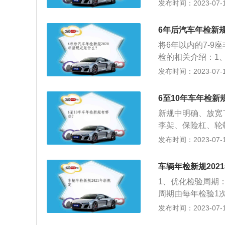
发动机号后，会将
发布时间：2023-07-17
志。3外观检测持
观。4上线检测等
6年后汽车年检新规
件等。5领取合格
将6年以内的7-9
取检验合格标志即
检的相关介绍：1
破损不全、字迹不
发布时间：2023-07-17
璃太阳膜防爆膜颜
车，5座以下的小
6至10年车年检新
能增减，面包车座
新规中明确、放宽
侧门，不能开顶，
李架、保险杠、轮
致，车辆有未处理
检测项目中增加“
发布时间：2023-07-17
作人员会提醒车主
年以内小于等于6座
车辆年检新规202
未满6年的7-9
1、优化检验周期：
车前6年可以免除
周期由每年检验1
显示，私家车前6
分别是第6年、第
发布时间：2023-07-17
年一检。就是免检
即10-15年，每