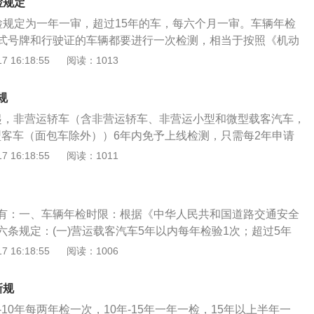
制保险凭证的，不予通过检验。根据《关于加强和改进机动车
检规定
施后，车主即可在交管12123手机app（手机系统Android8.
汽车年检规定分为免检范围与年检周期两部分：1、免检范
检规定为一年一审，超过15年的车，每六个月一审。车辆年检
.2.9.1）线上预约年检时间和年检地点。这样一来，就不用一大早去
范围由原来的6年以内小于等于6座，扩大至7至9座的非营运小
式号牌和行驶证的车辆都要进行一次检测，相当于按照《机动
的时间随到随检即可。另外，新交规还推行了“交钥匙”便捷办
满6年的7至9非营运小微型载客汽车可以享受免检政策。2、年
件》每年给车辆体检一次。车辆年检可以及时消除车辆安全隐
 16:18:55
阅读：1013
钥匙给工作人员，相关业务即可由工作人员一并办结。据《机
6年可以免除上线检测，只是每两年办理一下手续，6至10年为
维护，减少交通事故的发生。根据《中华人民共和国道路交通
项目和方法》显示，此前对年检项目的调整分为私家车和货运
显示，私家车前6年的年检周期不变，6至10年的机动车由原来
：第十六条机动车应当从注册登记之日起，机动车应当从注册
体如下：私家车：1、增加年检环节：私家车在联网检测项目
规
年一检。也即是说免检车在10年内均为两年一检，但只有第
下列期限进行安全技术检验：1.营运载客汽车5年以内每年检验
召回”环节，如果汽车存在安全问题，厂家正在召回，那么工作
线检测。根据《公安部等四部门联合推出深化车检改革优化车
0日起，非营运轿车（含非营运轿车、非营运小型和微型载客汽车，
每6个月检验1次；2.载货汽车和大型、中型非营运载客汽车10
车的召回情况。2、明确外观检测范围：新规中明确、放宽了
定：调整优化检验周期，进一步优化调整非营运小微型载客汽
微型客车（面包车除外））6年内免予上线检测，只需每2年申请
；超过10年的，每6个月检验1次；3.小型、微型非营运载客
汽车在外观检测时，允许中网、踏板、行李架、保险杠、轮毂
下，面包车除外）、摩托车检验周期。对非营运小微型载客汽
20年11月20日起，超过6年但还不满10年的，检验周期由每年
 16:18:55
阅读：1011
检验1次；超过6年的，每年检验1次；超过15年的，每6个月检
货运车辆实行三增六减举措，在原来的年检项目中删除6个固
线检验3次调整为检验2次（第6年、第10年），并将原15年以
2年检验1次，即10年内仅需上线检测2次，分别是第6年、第8
4年以内每2年检验1次；超过4年的，每年检验1次；5.拖拉机和
三个新的项目。1、新增：轮胎花纹深度、车轮举升装置、轴
，调整为每年检验1次。对摩托车，将原10年内上线检验5次调
非营运轿车，仍然按照原规定的检验周期执行，即10-15年
验1次。营运机动车在规定检验期限内经安全技术检验合格
。2、删除：噪声、车速表、悬架效率、经济性、动力性、前
年、第10年），10年以后每年检验1次。此次调整后，非营运
。15年以上的，每半年检验一次。此外，免检车前六年能够免
安全技术检验。
项目。
有：一、车辆年检时限：根据《中华人民共和国道路交通安全
10年内，只需要在第6年、第10年到检验机构上线检验，期间
过每两年办理下手续，六到十年为每年一检。新证中表明，私
六条规定：(一)营运载客汽车5年以内每年检验1次；超过5年
验标志；超过10年的，每年上线检验1次。
周期不会改变，六至十年的机动车辆由原先的1年一检改成2年
次；(二)载货汽车和大型、中型非营运载客汽车10年以内每年
 16:18:55
阅读：1006
以内每2年检验1次；超过4年的，每年检验1次。车辆年检时
年的，每6个月检验1次；(三)小型、微型非营运载客汽车6年以
在机动车检验有效期满前三个月内，向登记地车辆管理所申请
超过6年的，每年检验1次；超过15年的，每6个月检验1次；
申请前，车辆的道路交通违法行为和交通事故需完毕。
新规
内每2年检验1次；超过4年的，每年检验1次；(五)拖拉机和其他
-10年每两年检一次，10年-15年一年一检，15年以上半年一