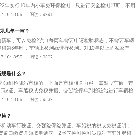
次。营运机动车在规定检验期限内经安全技术检验合格的，不
022年实行10年内小车免环保检测。只进行安全检测即可，不用
术检验。二、车辆年检条件：《机动车登记规定》第四十九条
交通安全法实施条例》第十六条规定：机动车应当从注册登记
 16:18:55
阅读：9991
人可以在机动车检验有效期满前三个月内向登记地车辆管理所
期限进行安全技术检验：小型、微型非营运载客汽车6年免
。申请前，机动车所有人应当将涉及该车的道路交通安全违法
2年检验1次；10年-15年，每1年检验1次；超过15年，每6个
理完毕。申请时，机动车所有人应当填写申请表并提交行驶
新规几年一审？
程：(1)车辆先去排队；(2)受理大厅填写好登记表，连车辆行
故责任强制保险凭证、车船税纳税或者免税证明、机动车安全
的新车，可以免检2次（每两年需要申请检验标志，不需要车辆
)一起交给工作人员，领会盖章后的表格；(3)到自己的车辆上
。车辆管理所应当自受理之日起一日内，确认机动车，审查提
年和第8年时，车辆上检测线进行检测。对10年以上的私家车，
人员开走车子后，到出口去等车子出来后，拿上单据，再到受理大
核发检验合格标志。
验周期执行，即10年至15年的每年检验1次，15年以上的每
 16:18:55
阅读：9607
领回检验合格证。
规将6年内的7座至9座非营运小微型客车（面包车除外）纳入免
小微型客车（面包车除外）超过6年不满10年的，由每年检验1
新规是什么？
验1次。
必须到检测站审核的。下面是审核相关内容，需驾驶车辆，带
行驶证、车船税或免税凭据、交强险保单到检验站进行车辆检
后，将车辆驶进自动识别地区，先后检验废气、时速、灯光效
 16:18:55
阅读：9539
盘是否符合规定。核查车辆号牌、种类、车体色调、发动机号
车架号码准确无误；检测车辆外型：对保险杆、发动机盖、倒车
年检？
车车窗、车漆、汽车发动机运行情况及车內部和车轱辘等关键
好机动车行驶证、交强险保险凭证、车船税纳税或免税证明；
费窗口缴费并领取申请表。2尾气检测检测员核对汽车外观和