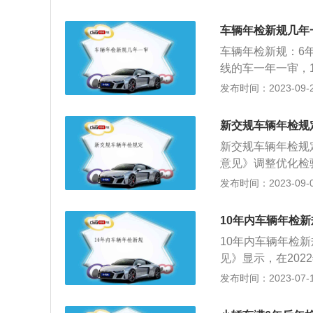
明，在有效期前9
国道路交通安全法
车辆年检新规几年
列期限进行安全技
车辆年检新规：6年
每6个月检验1次；
线的车一年一审，
次；超过10年的，
每年进行1次车辆
发布时间：2023-09-22
年检验1次；超过6
车在前10年时间里
托车4年以内每2
审。私家车-即9
检验制度改革优化
新交规车辆年检规
程：1、拿着车辆
营运小微型载客汽
新交规车辆年检规
证等相关证件，到
运小微型载客汽车，
意见》调整优化检
这是年检的初始环
年），并将原15
座以下，面包车除
发布时间：2023-09-01
必须通过年检，车
年内上线检验5次调
内上线检验3次调整
查后，相关工作人
次调整后，非营运
次，调整为每年检
要检测了。4、最
10年内车辆年检新
构上线检验，期间
（第6年、第10
检前，如果把车的
10年内车辆年检
车在10年内，只
查基本完成。将检
见》显示，在202
次检验标志；超过
年检证明。
车的年检流程作出
发布时间：2023-07-17
安全法实施条例》
车龄小于等于10
动车行驶证记载的
志申领即可。车龄