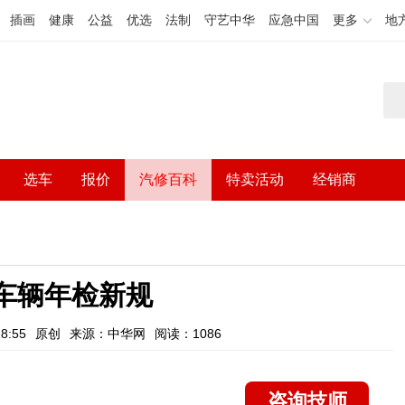
插画
健康
公益
优选
法制
守艺中华
应急中国
更多
地
选车
报价
汽修百科
特卖活动
经销商
车辆年检新规
8:55
原创
来源：中华网
阅读：1086
咨询技师