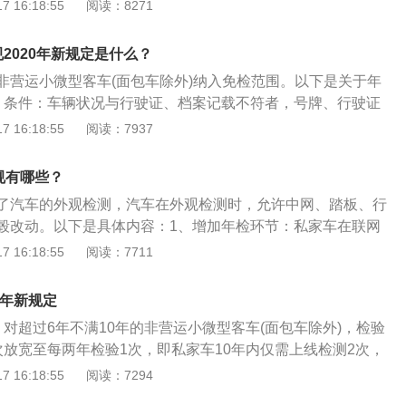
车开到线上做尾气检测，通过则到缴费窗缴费，领取及格标
 16:18:55
阅读：8271
检测单到外观检测工位，检查汽车的灯光、车身、悬架等外
待上线检测，线上检测的项目有制动系统、灯光系统、底盘部
2020年新规定是什么？
标志打印身份证复印件，到总检处盖章；到缴费窗口缴费，领
座非营运小微型客车(面包车除外)纳入免检范围。以下是关于年
可。
、条件：车辆状况与行驶证、档案记载不符者，号牌、行驶证
清或自行仿制号牌者。2、注意事项：车的外表不能改装。玻
 16:18:55
阅读：7937
色不能过深（一米以外能看清车内物品；主要指面包车、货
车没关系）面包车和货车都要有尾部扩大号弹簧弓片的片数不
规有哪些？
不能多或者少，要有灭火器。厢式货车车厢不能改装（不能开
了汽车的外观检测，汽车在外观检测时，允许中网、踏板、行
不能加尾板），轮胎大小不能有改动、同轴轮胎的花纹要一
毂改动。以下是具体内容：1、增加年检环节：私家车在联网
的交通违章，或车辆被法院查封，不可以年审。
安全缺陷召回”环节。如汽车存在安全问题，厂家正在召回，工
 16:18:55
阅读：7711
汽车的召回情况。2、免检范围：机动车的免检范围由原来的6
，扩大至7-9座的非营运小微型载客汽车。就是11月20日后，
1年新规定
非营运小微型载客汽车将可以享受免检政策。3、年检周期：免检
对超过6年不满10年的非营运小微型客车(面包车除外)，检验
上线检测，每两年办理一下手续，6-10年为每年一检。新证中
次放宽至每两年检验1次，即私家车10年内仅需上线检测2次，
年的年检周期不变，6-10年的机动车由原来的一年一检改为两
8年。对10年以上的私家车，仍然按照原规定的检验周期执行，
 16:18:55
阅读：7294
车在10年内均为两年一检，只有第六、第八年需要上线检测。
年检验一次，15年以上，每半年检验一次。2、扩大私家车免检范