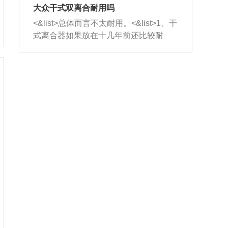
室，最后形成废气排出，就可以让三元
无法制作，需要将车辆送到修理厂或4s
造成烧机油。<&list>3、机油粘度。使用
大众干式双离合耐用吗
催化器得到清洗，排气管堵塞的情况就
店；<&list>2.车辆半轴套管防尘罩破
机油粘度过小的话，同样会有烧机油现
<&list>总体而言不太耐用。<&list>1、干
能够得到解决。
裂，破裂后会出现漏油现象，使半轴磨
象，机油粘度过小具有很好的流动性，
式离合器如果放在十几年前还比较耐
损严重，磨损的半轴容易损坏，产生异
容易窜入到气缸内，参与燃烧。<&list>
用，但是由于现在的汽车发动机动力输
响；<&list>3.稳定器的转向胶套和球头
4、机油量。机油量过多，机油压力过
出越来越高，使得干式离合器散热不足
老化，一般是使用时间过长造成的。解
大，会将部分机油压入气缸内，也会出
的缺陷也逐渐暴露出来。<&list>2、由于
决方法是更换新的质量好的转向橡胶套
现烧机油。<&list>5、机油滤清器堵塞：
干式双离合的工作环境暴露在空气中，
和球头。
会导致进气不畅，使进气压力下降，形
而离合器的散热也是通离合器罩上面的
成负压，使机油在负压的情况下吸入燃
几个小孔来进行散热。但是在行驶过程
烧室引起烧机油。<&list>6、正时齿轮或
中变速箱需要换挡，就不得不使得离合
链条磨损：正时齿轮或链条的磨损会引
器频繁工作。<&list>3、长时间的低速行
起气阀和曲轴的正时不同步。由于轮齿
驶以及过于频繁的启停，导致离合器的
或链条磨损产生的过量侧隙，使得发动
温度不断升高，而低速行驶时空气流动
机的调节无法实现：前一圈的正时和下
效率不高，无法将离合器中的热量有效
一圈可能就不一样。当气阀和活塞的运
的带走，导致离合器内部的温度不断升
动不同步时，会造成过大的机油消耗。
高，加速离合器的磨损。
解决方法：更换正时齿轮或链条。<&list
>7、内垫圈、进风口破裂：新的发动机
设计中，经常采用各种由金属和其他材