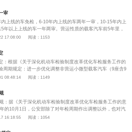
0天进行年检，但不可以推迟年检。法律依据：《中华人民共和
实施条例》第十六条，机动车应当从注册登记之日起，按照下
一审
术检验：(一)营运载客汽车5年以内每年检验1次；超过5年的，
内上线的车免检，6-10年内上线的车两年一审，10-15年内上
(二)载货汽车和大型、中型非营运载客汽车10年以内每年检验1
15年以上上线的车一年两审。营运性质的载客汽车前5年里，
每6个月检验1次；(三)小型、微型非营运载客汽车6年以内每2
的年审；第6年开始就需要每6个月进行1次车辆的年审。载货汽
 17:08:00
阅读：1153
年的，每年检验1次；超过15年的，每6个月检验1次；(四)摩
每1年进行1次车审，从第11年开始就需要每6个月进行1次车
年检验1次；超过4年的，每年检验1次。根据《关于深化机动车
座含9座以下非营运小微型载客汽车（面包车除外）。车辆年检流
车检服务工作的意见》调整优化检验周期，进一步优化调整非
定
年检的材料，行驶证，驾驶证，车辆交强险复印件，车辆合格
车（9座含9座以下，面包车除外）、摩托车检验周期。对非营
定：根据《关于深化机动车检验制度改革优化车检服务工作的
车管所领取相应的材料，等待年检通知。2、汽车外观检验，
将原10年内上线检验3次调整为检验2次（第6年、第10
验周期规定：进一步优化调整非营运小微型载客汽车（9座含9
节。在车辆年检中，应当对车辆外观进行检查。大面积覆膜贴
年以后每半年检验1次，调整为每年检验1次。对摩托车，将原10
外）、摩托车检验周期。对非营运小微型载客汽车，将原10年
 08:48:14
阅读：1149
贴也是，透射比也参加年检。3、缴纳年检费用。汽车外观检
整为检验2次（第6年、第10年），10年以后每年检验1次。此
为检验2次（第6年、第10年），并将原15年以后每半年检验1
员会给你所需的表格。拿着这个表格去缴费大厅交钱，然后就
小客车、摩托车在10年内，只需要在第6年、第10年到检验机
验1次。对摩托车，将原10年内上线检验5次调整为检验2次
重要的检测项目是对汽车的排气、灯光、制动性能的检查。年
规
每两年申领一次检验标志；超过10年的，每年上线检验1次。
年），10年以后每年检验1次。此次调整后，非营运小客车、摩托
改装部分恢复原状，很难通过年检。5、检查结束后，整个检
新规：据《关于深化机动车检验制度改革优化车检服务工作的意
需要在第6年、第10年到检验机构上线检验，期间每两年申领一
验单和车辆交强险费用收据交给工作人员，核实后给车辆出具
2年的10月1日，公安部除了对年检周期作出调整以外，也对汽
10年的，每年上线检验1次。根据《中华人民共和国道路交通
了以下调整：1、年检周期：9座及9座以下的非营运载客车，
 16:18:55
阅读：1054
第十七条规定：已注册登记的机动车进行安全技术检验时，机
年的只需在第6、第10年上线检测，期间每两年进行年检合格标
登记内容与该机动车的有关情况不符，或者未按照规定提供机
15年以上的一年两检取消，改为车龄10年以上的一年一检。