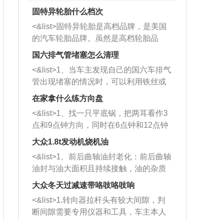
固特异轮胎什么档次
<&list>固特异轮胎是高档品牌，是美国
的汽车轮胎品牌。虽然是高档轮胎品
牌，但是中高低端的轮胎都有生产，这
国六排气管堵塞怎么清理
也是为了更好的开拓市场。
<&list>1、当车主发现自己的国六车排气
管出现堵塞的情况时，可以利用铁丝或
者是细棍，直接将杂物给取出来，如果
在家拿什么练方向盘
堵塞情况比较严重，也可以采取应急措
<&list>1、找一只平底锅，把两耳看作3
施。 <&list>2、直接利用木棍将所有的
点和9点钟方向，同时在6点钟和12点钟
杂物推到排气管里面的位置处，然后将
方向做一个标记。 <&list>2、双手握住
三元催化器拆解开，就可以将堵塞的东
大众1.8t发动机烧机油
平底锅两耳，然后往左打半圈、一圈、
西取出来。但如果是因为积碳过多引起
<&list>1、前后曲轴油封老化：前后曲轴
一圈半的练习，往右同样也要打相同的
的堵塞，就需要将三元催化器泡在草酸
油封与油大面积且持续接触，油的杂质
圈数。 <&list>3、最后强调要反复练
中进行清洗。 <&list>3、也可以利用清
和发动机内持续温度变化使其密封效果
习，这样就可以形成肌肉记忆，在真实
大众冬天过减速带咯吱咯吱响
洗剂对堵塞的情况得到解决，将清洗剂
逐渐减弱，导致渗油或漏油。<&list>2、
驾驶车辆时，不需要记忆也能打好方
放在燃油箱中，与燃油混合后，车辆启
<&list>1.转向器拉杆头有较大间隙，判
活塞间隙过大：积碳会使活塞环与缸体
向。
动时，就可以和汽油一起进入到燃烧
断间隙需要专用仪器和工具，车主本人
的间隙扩大，导致机油流入燃烧室中，