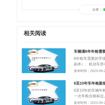
分享：
相关阅读
车辆满6年年检需
6年检车需要的手
副本）、机动车所
明。3、到检测站
发布时间：2023-09-26
和携带的资料去相
份证原件以及机动
6至10年车年检新
年检），指对已经
6至10年的车辆
技术条件》进行的
一次年检合格标志
保养，使汽车经常
合要求，保证车辆
发布时间：2023-09-23