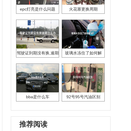
epc灯亮是什么问题
火花塞更换周期
驾驶证到期没有换,逾期
玻璃水冻住了如何解
怎么办??
决？
bba是什么车
92号95号汽油区别
推荐阅读