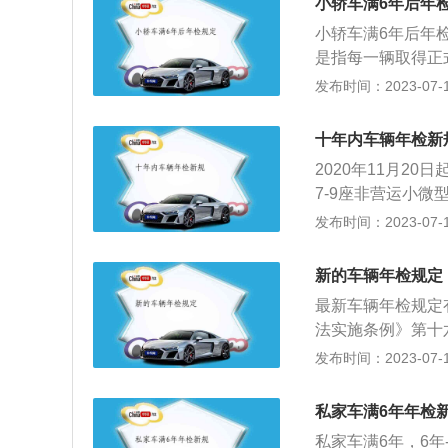
动车第三者责任强
小轿车满6年后年
2、年检流程：新规实
检验工作的意见》
小轿车满6年后年
1.0APP版本v
围：机动车的免检
是指每一辆取得正
排队了，根据预约
微型载客汽车。未
车运行安全技术条
发布时间：2023-07-17
服务政策，车主交
检周期：免检车前
患，督促加强车辆
动车安全技术检验
每年一检。新证中
安全法实施条例》
汽车两个部分，具
十年内车辆年检新
的一年一检改为两
登记之日起，按照
中增加“安全缺陷
六、第八年需要上
2020年11月2
1次；超过5年的，
人员会提醒车主汽
检服务新举措》规
7-9座非营运小
年以内每年检验1次
汽车的外观检测，
车（9座含9座以
检验标志即可；20
发布时间：2023-07-17
汽车6年以内每2年
改动。货运车辆：
车，将原10年内上
检验1次，放宽至每
验1次；4.摩托车
有项目，并且新增
后每半年检验1次
年。对10年以上的
其他机动车每年检
新的车辆年检规定
距三个检测新项目
整为检验2次（第6
的，每年检验一次
的，不再重复进行
置灯偏移量6个旧
最新车辆年检规定
小客车、摩托车在
去上线检测，只不
法实施条例》第十
每两年申领一次检
家车前6年的年检
的，每6个月检验1
发布时间：2023-07-17
一检。摩托车4年
检验1次；超过10
间：机动车所有人
内每2年检验1次；
检验合格标志。在
私家车满6年年检
(四)摩托车4年以
私家车满6年，6年