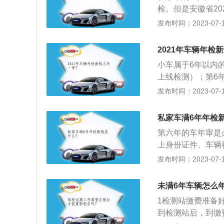
机动车每年检验1
检。但是安徽省2
再重复进行安全技
尾气检测。《道路
发布时间：2023-07-17
规定：机动车所有
之日起，按照下列
申请检验合格标志
检；超过6年的，每
行为和交通事故处
2021年车辆年检
月检验1次。年检流
证、机动车交通事
小车属于6年以内
驶证、交强险(副本
技术检验合格证明
上线检测）；第6
等待；(4)工作
交的证明、凭证，
仍然按照原规定的检
发布时间：2023-07-17
厅领取检测结果，
半年检验1次。新
检范围。对非营运
私家车满6年年检
次调整为每两年检
第六年的车年审是
上身份证件、车辆
测。申请办理年检
发布时间：2023-07-17
果、侧滑、汽车底
码、VIN编码、
未满6年车辆怎么
镜、下后视镜、汽
1检测站缴费准备
点开展检查。
到检测站后，到缴