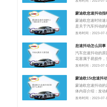
发布时间：2023-07-17
油经济性变差，也
可以更换火花塞，
的因素很多，例如
油压不稳导致的怠
或其零部件磨损超
蒙迪欧怠速抖动指
件。
重时可能会造成发
蒙迪欧怠速时转速
是关于汽车抖动的
以及高速行驶，启
发布时间：2023-07-17
点火能量偏低，启
满足动力，火花塞
怠速抖动怎么回事
2、汽车怠速出现
汽车怠速抖动的原
了说到的燃料燃烧
花塞属于易损件，
堵塞等，如果汽车
多：汽车在使用过
发布时间：2023-07-17
节气门、喷油嘴上
时高时低，在车辆
蒙迪欧15t怠速抖
程度。供油系统故
蒙迪欧怠速抖动的
辆怠速时就会出现
体内容介绍：发动
油嘴积炭过多。另
发布时间：2023-07-17
影响冷启动的顺利