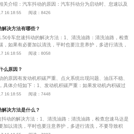
时尚耐看。新款速腾采用的是7挡双离合变速箱，给予车主舒
相关介绍：汽车抖动的原因：汽车抖动分为启动时、怠速以及
抖动主要是因为燃料燃烧不充分，造成汽车的动力不足，点火
 16:18:55
阅读：8426
，尤其在燃油和润滑油的温度较低情况下，需要多轰油来满足
点间隙逐渐变大，导致点火能量下降，燃油雾化不好。汽车怠
抖动解决方法有哪些？
介绍：冷启动和热车启动汽车抖动的原因很多，除了说到的燃
1.5t冷车怠速抖动的解决方法：1、清洗油路：清洗油路，检查
有可能是因为发动机水温不正常、缸压低、喷油嘴堵塞等，如
碳，如果有必要加以清洗，平时也要注意养护，多进行清洗，
动，那么建议车主及时到4S店进行检修。
、更换火花塞：如果火花塞积碳过多，可以将火花塞拆除清
 16:18:55
阅读：8058
更换火花塞，这样也能解决冷车怠速抖动的问题。3、更换相
不稳导致的怠速抖动问题，需要排查出供油系统漏点，必要时
什么原因？
动的原因有发动机积碳严重、点火系统出现问题、油压不稳、
，具体介绍如下：1、发动机积碳严重：如果发动机内积碳过
动机工作状态不佳、油耗增高甚至启动困难的症状，久而久之
 16:18:55
阅读：7448
损害。而造成发动机积碳的原因正是日常开车的不良习惯，例
踩油门猛刹车、油品质量太差、高档低速行驶、没有定期保养
抖动解决方法是什么？
出现问题：当汽车的电弧系统的点火线圈的某些元件或者是线
车怠速抖动的解决方法：1、清洗油路：清洗油路，检查怠速马达是
短路，一次电流过小，二次电压过低，点火提前调节失败等故
要加以清洗，平时也要注意养护，多进行清洗，不要导致积
动机运转出现不平稳的状态使得其加速性能变坏，动力性和燃
塞：如果火花塞积碳过多，可以将火花塞拆除清洗，如有必要