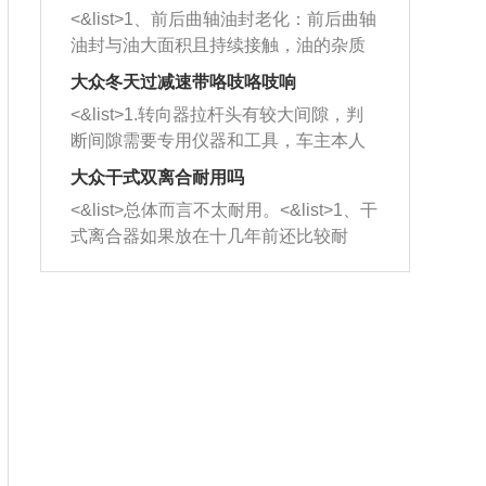
平底锅两耳，然后往左打半圈、一圈、
西取出来。但如果是因为积碳过多引起
<&list>1、前后曲轴油封老化：前后曲轴
一圈半的练习，往右同样也要打相同的
的堵塞，就需要将三元催化器泡在草酸
油封与油大面积且持续接触，油的杂质
圈数。 <&list>3、最后强调要反复练
中进行清洗。 <&list>3、也可以利用清
和发动机内持续温度变化使其密封效果
习，这样就可以形成肌肉记忆，在真实
大众冬天过减速带咯吱咯吱响
洗剂对堵塞的情况得到解决，将清洗剂
逐渐减弱，导致渗油或漏油。<&list>2、
驾驶车辆时，不需要记忆也能打好方
放在燃油箱中，与燃油混合后，车辆启
<&list>1.转向器拉杆头有较大间隙，判
活塞间隙过大：积碳会使活塞环与缸体
向。
动时，就可以和汽油一起进入到燃烧
断间隙需要专用仪器和工具，车主本人
的间隙扩大，导致机油流入燃烧室中，
室，最后形成废气排出，就可以让三元
无法制作，需要将车辆送到修理厂或4s
造成烧机油。<&list>3、机油粘度。使用
大众干式双离合耐用吗
催化器得到清洗，排气管堵塞的情况就
店；<&list>2.车辆半轴套管防尘罩破
机油粘度过小的话，同样会有烧机油现
<&list>总体而言不太耐用。<&list>1、干
能够得到解决。
裂，破裂后会出现漏油现象，使半轴磨
象，机油粘度过小具有很好的流动性，
式离合器如果放在十几年前还比较耐
损严重，磨损的半轴容易损坏，产生异
容易窜入到气缸内，参与燃烧。<&list>
用，但是由于现在的汽车发动机动力输
响；<&list>3.稳定器的转向胶套和球头
4、机油量。机油量过多，机油压力过
出越来越高，使得干式离合器散热不足
老化，一般是使用时间过长造成的。解
大，会将部分机油压入气缸内，也会出
的缺陷也逐渐暴露出来。<&list>2、由于
决方法是更换新的质量好的转向橡胶套
现烧机油。<&list>5、机油滤清器堵塞：
干式双离合的工作环境暴露在空气中，
和球头。
会导致进气不畅，使进气压力下降，形
而离合器的散热也是通离合器罩上面的
成负压，使机油在负压的情况下吸入燃
几个小孔来进行散热。但是在行驶过程
烧室引起烧机油。<&list>6、正时齿轮或
中变速箱需要换挡，就不得不使得离合
链条磨损：正时齿轮或链条的磨损会引
器频繁工作。<&list>3、长时间的低速行
起气阀和曲轴的正时不同步。由于轮齿
驶以及过于频繁的启停，导致离合器的