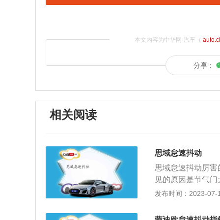
本文内容为中华网·汽车（
auto.
分享：
相关阅读
思域怠速抖动
思域怠速抖动厉害
见的原因是节气门
油头喷出的汽油会
发布时间：2023-07-17
情况下，只有吸附
上的汽油会被发动
蒙迪欧怠速抖动指