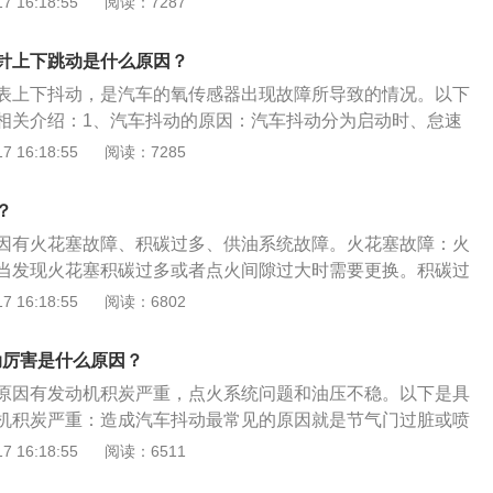
 16:18:55
阅读：7287
会产生怠速抖动的问题。3、油压不稳：造成发动机油压不稳
这样也能解决冷车怠速抖动的问题。3、更换相应部件：对于
机油缺少、机油脏污、机油变稀、机油油管漏油、机油泵损坏
速抖动问题，需要排查出供油系统漏点，必要时更换相应部
标等。如果发动机持续在机油压力过低的条件下运转，情况严
针上下跳动是什么原因？
动机“烧瓦”，此时发动机将不能启动，需进行刮瓦或换瓦。
表上下抖动，是汽车的氧传感器出现故障所导致的情况。以下
相关介绍：1、汽车抖动的原因：汽车抖动分为启动时、怠速
动时抖动主要是因为燃料燃烧不充分，造成汽车的动力不足，
 16:18:55
阅读：7285
动时，尤其在燃油和润滑油的温度较低情况下，需要多轰油来
的极点间隙逐渐变大，导致点火能量下降，燃油雾化不好。
？
抖动情况的介绍：冷启动和热车启动汽车抖动的原因很多，除
因有火花塞故障、积碳过多、供油系统故障。火花塞故障：火
不充分，还有可能是因为发动机水温不正常、缸压低、喷油嘴
当发现火花塞积碳过多或者点火间隙过大时需要更换。积碳过
出现启动抖动，那么建议车主及时到4S店进行检修。
程中出现怠速抖动的情况是汽车积碳导致的。发动机运行时，
 16:18:55
阅读：6802
面会产生积碳，汽车积碳过多，会造成气缸内的混合气体浓度
冷启动时最明显。建议驾驶员在日常开车时确保节气门的洁净
动厉害是什么原因？
障：汽车供油系统出现故障，会造成混合气体浓度不稳定，车
原因有发动机积炭严重，点火系统问题和油压不稳。以下是具
抖动，需要及时检查汽车的汽油滤清器。
机积炭严重：造成汽车抖动最常见的原因就是节气门过脏或喷
外，气温越高，冷启动所需要的油量越多，积炭的存在就越会
 16:18:55
阅读：6511
与否。解决办法：清洗油路，检查怠速马达是否有积炭应该清