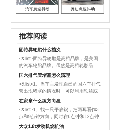
汽车怠速抖动
奥迪怠速抖动
推荐阅读
固特异轮胎什么档次
<&list>固特异轮胎是高档品牌，是美国
的汽车轮胎品牌。虽然是高档轮胎品
牌，但是中高低端的轮胎都有生产，这
国六排气管堵塞怎么清理
也是为了更好的开拓市场。
<&list>1、当车主发现自己的国六车排气
管出现堵塞的情况时，可以利用铁丝或
者是细棍，直接将杂物给取出来，如果
在家拿什么练方向盘
堵塞情况比较严重，也可以采取应急措
<&list>1、找一只平底锅，把两耳看作3
施。 <&list>2、直接利用木棍将所有的
点和9点钟方向，同时在6点钟和12点钟
杂物推到排气管里面的位置处，然后将
方向做一个标记。 <&list>2、双手握住
三元催化器拆解开，就可以将堵塞的东
大众1.8t发动机烧机油