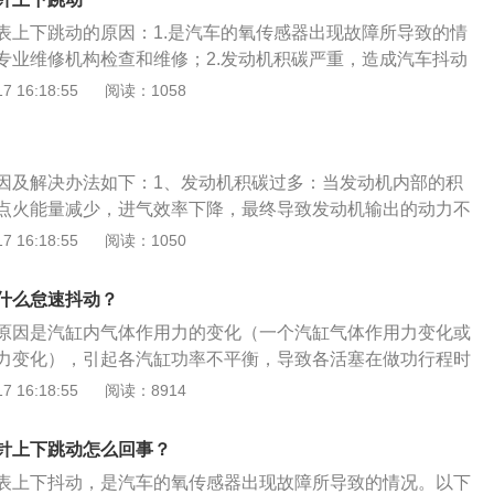
成冷启动；解决办法：在这种情况下，应清洗油路，如果有积
表上下跳动的原因：1.是汽车的氧传感器出现故障所导致的情
转电机；2、点火系统的问题检查火花塞、高压线和点火线圈
专业维修机构检查和维修；2.发动机积碳严重，造成汽车抖动
系统不良和火花塞点火不良也会导致此类故障；解决办法：此
节气门过脏或喷油嘴积炭过多。当发动机内部的积碳过多时，
 16:18:55
阅读：1058
否积碳过多，并更换火花塞；3、发动机零部件老化汽车的发
的汽油会被积碳大量吸收，导致冷启动的混合气过稀，使得启
机脚（也称爪垫）老化有关。发动机脚其实就是发动机的减震
下，只有等到积碳吸收的汽油饱和，才容易着车，着车后吸附
负责吸收发动机运转时的轻微振动，如果发动机底座有问题，
会被发动机的真空吸力吸入汽缸内燃烧，又使混合气变浓，发
方向盘和驾驶室，造成总速时的振动；解决办法：建议车主去
因及解决办法如下：1、发动机积碳过多：当发动机内部的积
时稀时浓，造成冷启动后怠速抖动。气温越低，冷启动所需要
行发动机脚的检测或维修，车主个人无法解决此问题或容易使汽
点火能量减少，进气效率下降，最终导致发动机输出的动力不
的存在就越会影响冷启动的顺利与否。这种情况需要清洗油
造成不必要的损失；4、油压不稳定如果油泵供油压力异常或
加速无力。解决办法：清洗节气门和油路，清理积碳。2、点
 16:18:55
阅读：1050
是否有积碳应该清洗；3.点火系统问题，检查一下火花塞、高
值错误，工作不良，会造成发动机抖动；解决办法：建议车主
最常出现故障的是火花塞。由于火花塞极易损耗，故需要定期
的工作状况，点火系统工作不良，火花塞跳火状况不好同样会
油。
法：更换火花塞即可。3、燃油的品质不好：品质不好的机油
。解决办法有检查火花塞是否积碳过多，更换火花塞；4.油压
什么怠速抖动？
伤。解决办法：需要及时更换机油。4、怠速控制阀故障：电
理过发动机积碳、洗过节气门、换过油垫以及火花塞等，仍然
原因是汽缸内气体作用力的变化（一个汽缸气体作用力变化或
运行大都是由怠速控制阀来控制的，ECU会根据发动机的转
动，建议您到4S店检查燃油供油压力以及进气压力传感器等是
力变化），引起各汽缸功率不平衡，导致各活塞在做功行程时
开关等信号，会对怠速控制阀的开启进行控制，从而来维持发
供油压力不正常或进气压力传感器数值错误和工作不良都会引
一致，出现对发动机横向摇倒的力矩不平衡，从而产生发动机
 16:18:55
阅读：8914
一旦出现故障，就会使得进气量分配不均，发动机怠速时动力
办法有检查油压，必要时更换部件；5.发动机部件老化汽车抖
动机怠速调整方法：发动机怠速运转不稳定时，应在发动机温
现抖动。解决办法：检查并维修怠速控制阀。速腾以其原始的
称机爪垫）老化有关。引擎脚其实是发动机的避震系统，引擎
无故障时进行调整。怠速的定义：是指发动机在无负荷的情况
湛的制造技术赢得了国内消费者的青睐。该车采用独立悬挂结
针上下跳动怎么回事？
在运转时候的细微抖动，如果引擎脚出现问题，这些震动就会
自身内部机件的摩擦阻力，不对外输出功率。
11发动机。它的设计融合了新一代的大众汽车产品，内饰以黑白
室内，造成怠速时发生抖动。解决办法有更换部件。
表上下抖动，是汽车的氧传感器出现故障所导致的情况。以下