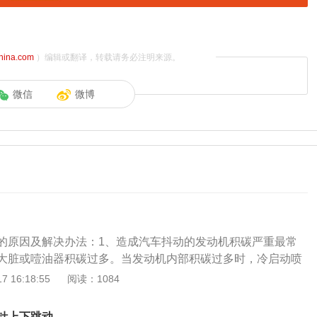
china.com
）编辑或翻译，转载请务必注明来源。
微信
微博
的原因及解决办法：1、造成汽车抖动的发动机积碳严重最常
大脏或噎油器积碳过多。当发动机内部积碳过多时，冷启动喷
被大量积碳吸收，造成冷启动混合气过稀，启动困难，在这种
 16:18:55
阅读：1084
了积碳的汽油饱和时才容易发动汽车，发动汽车后吸附在积碳
机的真空吸力吸入气缸内燃烧，使温合气变浓，发动机可燃是
针上下跳动