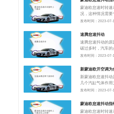
合气变稀变浓，造
蒙迪欧怠速时转速
碳，应立即清洗空
况，这种情况需要
的工作条件。点火
最常见的原因就是
发布时间：2023-07-17
时，检查火花赛是
冷启动喷油头喷出
动机抖动也与发动
动困难，这种状况
器系统，发动机脚
速腾怠速抖动
在积碳上的汽油又
这些振动会传递到
速腾怠速抖动的原
动机的可燃混合气
4S店或修理厂进
碳过多时，汽车的
的油量越大，积碳
车产生新的问题，
稳定，怠速抖动，
发布时间：2023-07-17
路，检查怠速马达
进气压力传感器数
火系统出现故障：
压导线和点火线圈
及时为车辆补充燃
进行更换。解决办
导致这类故障现象
新蒙迪欧开空调为
会对发动机产生损
不稳，如果已经清
新蒙迪欧怠速抖动
喷发动机的的怠速
发现怠速时车身抖
几个汽缸气体作用
速、温度、节气门
否正常，如果油泵
的水平方向分力不
发布时间：2023-07-17
动机怠速的稳定。
发车身抖动。解决
抖动。新蒙迪欧发
忽高忽低，车辆出
动还与引擎脚（又
度正常、油、电路
德国汽车血统和精
蒙迪欧怠速抖动指
脚负责吸收发动机
下运转，只需克服
构，并配有ea2
传到方向盘、驾驶
蒙迪欧怠速时转速