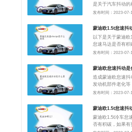
灰搭配为主，简约
是关于汽车抖动的
适的驾驶体验。
高速行驶，启动时
发布时间：2023-07-17
能量偏低，启动时
动力，火花塞的极
蒙迪欧1.5t怠速
速出现抖动情况的
以下是关于蒙迪欧
料燃烧不充分，还
怠速马达是否有积
果汽车出现启动抖
不要导致积碳。2
发布时间：2023-07-17
洗，如有必要可以
应部件：对于油压
蒙迪欧怠速抖动是
更换相应部件。
造成蒙迪欧怠速抖
发动机部件老化等
多，车辆会出现发
发布时间：2023-07-17
会对车辆造成较大
如长时间怠速、猛
蒙迪欧1.5t怠速
等。2、点火系统
蒙迪欧1.5t冷
路出现断路或者是
否有积碳，如果有
障时，都会导致发
碳。2、更换火花