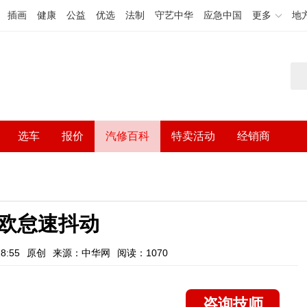
插画
健康
公益
优选
法制
守艺中华
应急中国
更多
地
选车
报价
汽修百科
特卖活动
经销商
欧怠速抖动
8:55
原创
来源：中华网
阅读：1070
咨询技师