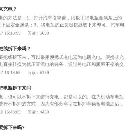
亏电解液时应补充蒸馏水或专用补液。2、日常行车时应经常检
来充电？
孔是否通气。3、检查电池的正、负极有无氧化现象。4、检查
电的方法是：1、打开汽车引擎盖，用扳手把电瓶金属条上的
化或短路的地方。5、离开车时关闭用电设备。
拿下固定金属条；3、将电瓶的正负极接线取下来即可。汽车电
电池的一种，其工作原理是把化学能转化为电能。汽车电瓶分
 16:18:55
阅读：5680
池：是由铅和铅的氧化物构成；2、干式荷电铅酸蓄电池：负极
力；3、免维护蓄电池：电解液的消耗量较小，在使用寿命内
把线拆下来吗？
。
要把线拆下来，可以采用便携式充电器为电瓶充电。便携式充
电直接转换为低压直流电的装备，通过将电压和频率不变的交
静止变流装置，但是便携式充电器的电池容量不大，一般在80
 16:18:55
阅读：5159
，所以便携式充电器的特点是小巧、方便携带。汽车电瓶也叫蓄电
，它的工作原理就是把化学能转化为电能。电瓶分为普通蓄电
把电瓶拆下来吗
免维护蓄电池，汽车电瓶正常使用寿命在1到8年不等。
电，也可以不拆下来进行充电，都是可以的。在为机动车电瓶
选择不拆卸的方式，因为有部分车型在拆卸车辆蓄电池之后，
车电脑就会自我保护，导致车辆无法正常的启动，对使用有一
 16:43:05
阅读：4450
的电瓶也叫做蓄电池，它的正常使用寿命是在1~8年不等，具
用情况有关，它的主要工作原理是把化学能转为电能。车辆在
要拆下来吗?