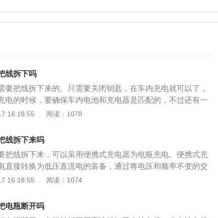
把线拆下吗
需要把线拆下来的。只需要关闭钥匙，在车内充电就可以了，
充电的时候，要确保车内电池和充电器是匹配的，不过还有一
携式充电器为电瓶充电，便携式充电器是一种将交流电直接转
 16:18:55
阅读：1078
装备。便携式充电器是通过将电压和频率不变的交流电换成直
，但是便携式充电器的电池容量不大，一般在800至2000毫
把线拆下来吗
电器的特点是小巧、方便携带。汽车电瓶也叫蓄电池，是电池
要把线拆下来，可以采用便携式充电器为电瓶充电。便携式充
原理就是把化学能转化为电能，通常人们所说的电瓶是指铅酸
电直接转换为低压直流电的装备，通过将电压和频率不变的交
要由铅及其氧化物制成，电解液是硫酸溶液的蓄电池，正常使
静止变流装置，但是便携式充电器的电池容量不大，一般在80
 16:18:55
阅读：1074
不等，与车辆的情况有很大关系。
，所以便携式充电器的特点是小巧、方便携带。具体的操作方式：
机舱盖打开，然后找到蓄电池具体所在的位置。2、一般电瓶正
把电瓶断开吗
或者符号标记，其中正极的颜色是红色或者+号，负极的颜色