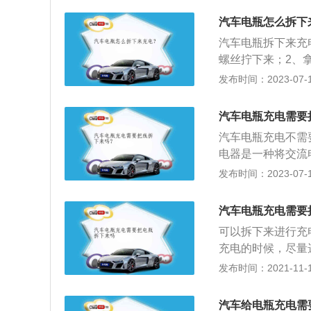
养方法是：1、在
汽车电瓶怎么拆下
查蓄电池盖上的小
汽车电瓶拆下来充
电路各部分有无老
螺丝拧下来；2、
瓶也叫蓄电池，是
发布时间：2023-07-17
为：1、普通蓄电
板有较高的储电能
汽车电瓶充电需要
不需要补充蒸馏水
汽车电瓶充电不需
电器是一种将交流
流电换成直流电的
发布时间：2023-07-17
0至2000毫安
池，是电池的一种
汽车电瓶充电需要
池、干荷蓄电池、
可以拆下来进行充
充电的时候，尽量
重新安装上后，行
发布时间：2021-11-10
定的影响。电动车
体情况和车辆的使
汽车给电瓶充电需