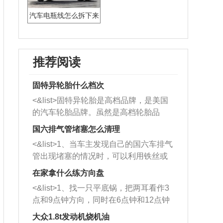
汽车电瓶线怎么拆下来
推荐阅读
固特异轮胎什么档次
<&list>固特异轮胎是高档品牌，是美国
的汽车轮胎品牌。虽然是高档轮胎品
牌，但是中高低端的轮胎都有生产，这
国六排气管堵塞怎么清理
也是为了更好的开拓市场。
<&list>1、当车主发现自己的国六车排气
管出现堵塞的情况时，可以利用铁丝或
者是细棍，直接将杂物给取出来，如果
在家拿什么练方向盘
堵塞情况比较严重，也可以采取应急措
<&list>1、找一只平底锅，把两耳看作3
施。 <&list>2、直接利用木棍将所有的
点和9点钟方向，同时在6点钟和12点钟
杂物推到排气管里面的位置处，然后将
方向做一个标记。 <&list>2、双手握住
三元催化器拆解开，就可以将堵塞的东
大众1.8t发动机烧机油