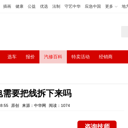
插画
健康
公益
优选
法制
守艺中华
应急中国
更多
地
选车
报价
汽修百科
特卖活动
经销商
电需要把线拆下来吗
8:55
原创
来源：中华网
阅读：1074
咨询技师