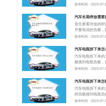
流电换成直流电的
发布时间：2023-07-17
秒。车主在电瓶使
0至2000mAh
作用。尽量不要在
池，是电池的一种
各种车载电器。
汽车长期停放需要
池、干荷蓄电池、
首先要看停放的时
瓶正常使用寿命在
开蓄电池的负极，
极开、以减少蓄电
发布时间：2023-07-17
量不要用电：熄火
时，在熄火状态下
汽车电瓶拆下来怎
电池中的电量耗光
汽车电瓶拆下来的
备。定期清洁电瓶
极接到电瓶负极，
布将面板、正负两
于百分之十会亏电
发布时间：2023-07-17
切忌不要用湿布。
免进水：避免充电
拆下电瓶，否则会
汽车电瓶拆下来怎
解液时应补充蒸馏
汽车电瓶拆下来的
池盖上的小孔是否
的负极接到电瓶负
象。4、检查电路
是：1、电瓶电压
发布时间：2023-07-17
电：离开车时关闭
进水。3、应直接