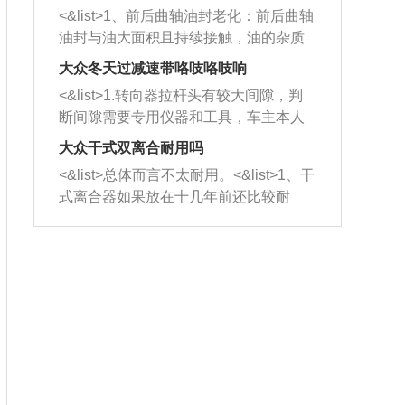
平底锅两耳，然后往左打半圈、一圈、
西取出来。但如果是因为积碳过多引起
<&list>1、前后曲轴油封老化：前后曲轴
一圈半的练习，往右同样也要打相同的
的堵塞，就需要将三元催化器泡在草酸
油封与油大面积且持续接触，油的杂质
圈数。 <&list>3、最后强调要反复练
中进行清洗。 <&list>3、也可以利用清
和发动机内持续温度变化使其密封效果
习，这样就可以形成肌肉记忆，在真实
大众冬天过减速带咯吱咯吱响
洗剂对堵塞的情况得到解决，将清洗剂
逐渐减弱，导致渗油或漏油。<&list>2、
驾驶车辆时，不需要记忆也能打好方
放在燃油箱中，与燃油混合后，车辆启
<&list>1.转向器拉杆头有较大间隙，判
活塞间隙过大：积碳会使活塞环与缸体
向。
动时，就可以和汽油一起进入到燃烧
断间隙需要专用仪器和工具，车主本人
的间隙扩大，导致机油流入燃烧室中，
室，最后形成废气排出，就可以让三元
无法制作，需要将车辆送到修理厂或4s
造成烧机油。<&list>3、机油粘度。使用
大众干式双离合耐用吗
催化器得到清洗，排气管堵塞的情况就
店；<&list>2.车辆半轴套管防尘罩破
机油粘度过小的话，同样会有烧机油现
<&list>总体而言不太耐用。<&list>1、干
能够得到解决。
裂，破裂后会出现漏油现象，使半轴磨
象，机油粘度过小具有很好的流动性，
式离合器如果放在十几年前还比较耐
损严重，磨损的半轴容易损坏，产生异
容易窜入到气缸内，参与燃烧。<&list>
用，但是由于现在的汽车发动机动力输
响；<&list>3.稳定器的转向胶套和球头
4、机油量。机油量过多，机油压力过
出越来越高，使得干式离合器散热不足
老化，一般是使用时间过长造成的。解
大，会将部分机油压入气缸内，也会出
的缺陷也逐渐暴露出来。<&list>2、由于
决方法是更换新的质量好的转向橡胶套
现烧机油。<&list>5、机油滤清器堵塞：
干式双离合的工作环境暴露在空气中，
和球头。
会导致进气不畅，使进气压力下降，形
而离合器的散热也是通离合器罩上面的
成负压，使机油在负压的情况下吸入燃
几个小孔来进行散热。但是在行驶过程
烧室引起烧机油。<&list>6、正时齿轮或
中变速箱需要换挡，就不得不使得离合
链条磨损：正时齿轮或链条的磨损会引
器频繁工作。<&list>3、长时间的低速行
起气阀和曲轴的正时不同步。由于轮齿
驶以及过于频繁的启停，导致离合器的