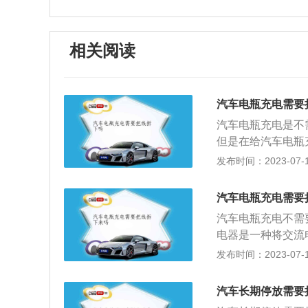
相关阅读
汽车电瓶充电需要
汽车电瓶充电是不
但是在给汽车电瓶
种充电方式就是便
发布时间：2023-07-17
换为低压直流电的
流电的静止变流装置
汽车电瓶充电需要
安，所以便携式充
汽车电瓶充电不需
的一种，它的工作
电器是一种将交流
蓄电池，即一种主
流电换成直流电的
发布时间：2023-07-17
用寿命在1到8年
0至2000mAh
1、首先打把发动
汽车长期停放需要
负极都会使用颜色