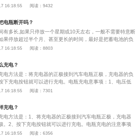
静止变流装置，但是便携式充电器的电池容量不大，一般在80
 16:18:55
阅读：9432
用周期两年半左右时，常规保养就应检测电瓶，这能起到预防
，所以便携式充电器的特点是小巧、方便携带。汽车电瓶也叫蓄电
车辆未启动时使用CD、点烟器等电器设备，行车过程中也少用
，其工作原理就是把化学能转化为电能。电瓶分为普通蓄电
把电瓶断开吗？
免维护蓄电池。通常人们所说的电瓶是指铅酸蓄电池，汽车电
间有多长,如果只停放一个星期或10天左右，一般不需要特意断
1至8年不等，与车辆的情况有很大关系。
如果停放超过半个月、甚至更长的时间，最好是把蓄电池的负
池的耗电量，可避免下次无法再次启动的情况。车辆熄火后尽
 16:18:55
阅读：8803
后听歌是在日常用车过程中比较常见的现象，尤其是在等人
，汽车消耗的是蓄电池的电源，如果长时间使用，可能会将蓄
么充电？
，出现无法启动的现象，建议车主在车辆熄火后不使用用电设
充电方法是：将充电器的正极接到汽车电瓶正极，充电器的负
：在日常的驾车过程中需要对汽车的电瓶进行清洁，可以用抹
按下充电按钮就可以进行充电。电瓶充电意事项：1、电压低
个极头的灰尘、油污、白色粉末等易造成漏电污物擦拭干净，
：电瓶电压较额定电压低于百分之十会导致电瓶亏电。2、避
 16:18:55
阅读：7301
时电瓶进水。3、避免拆下电瓶：应直接连接电瓶充电，避免
有数据丢失。电瓶的保养方法是：1、补充专用补液：在亏电
样充电？
水或专用补液。2、应经常检查：日常行车时应经常检查蓄电
充电方法是：1、将充电器的正极接到汽车电瓶正极，充电器
通气。3、检查正、负极：检查电池的正、负极有无氧化现
极。2、按下充电按钮就可以进行充电。电瓶充电的注意事项
各部分：检查电路各部分有无老化或短路的地方。5、离车时关
较额定电压低于百分之十会导致电瓶亏电。2、避免充电时电瓶
 16:18:55
阅读：6356
用电设备。
连接电瓶充电，避免拆下电瓶，否则会有数据丢失。电瓶的保