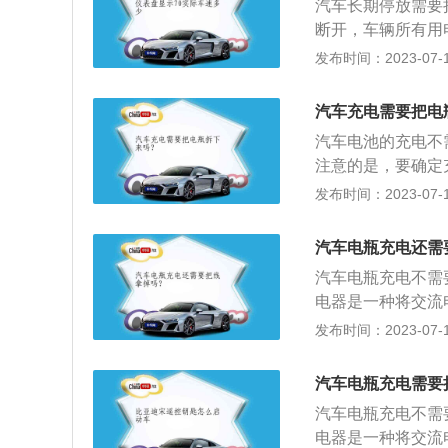
汽车长期停放需要
就是黑色或者银色
断开，车辆所有用
夹子，直接夹在电
极，并不能完全隔
发布时间：2023-07-17
可以对电瓶充电。
到达负极即能进行
注意事项：1、快
到：1、注意安装
这种方法只是激活
汽车充电需要把电
蓄电池内部极板损
坏电池的，不建议
汽车电池的充电不
水，以及接线柱和
建议的就是正常充
注意的是，要确定
够防止蓄电池自行
不能够充电时间过
是快速充电，另一
发布时间：2023-07-17
发动机启动无力时
场停太长的时间。
小时；事实上，快
求其他车辆搭电。
4、在冬季启动车
全充电。汽车电池
则会损坏点火系统
汽车电瓶充电还需
对于损耗较大的蓄
壳是否有裂纹和电
汽车电瓶充电不需
直接影响汽车的行
电池爆炸；检查蓄
电器是一种将交流
过放电而早早退役
流电换成直流电的
发布时间：2023-07-17
注意事项：寒冷天
电池进行充电。充
汽车电瓶充电需要
过程中要每隔1小
汽车电瓶充电不需
瓶的保养：不要频
电器是一种将交流
启动电动机肯定会