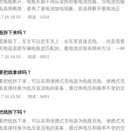
把电瓶断开。电瓶长期不用应该拆卸蓄电池负极。当电池负极
，符号是-号。3、准备好便捷式充电器，然后直接把充电器的
电器将断路，避免了蓄电池放电现象。若选择断开蓄电池正
瓶的正负极接头。4、之后再去打开便捷式充电器的开关，就
断用电器放电，这是因为有些用电器存在电容部分，只要电流
 16:18:55
阅读：1018
等到充电完成后，把充电器夹子拔下来即可。汽车电瓶充电时
放电。汽车蓄电池是有寿命的部件，在使用车辆中，应当做
充这一种方法虽然可以节省很多的时间，充电比较快，但其实
牢固和清洁维护。安装牢固防止汽车在行驶中产生的震动造成
电池表面，并没有将电池内部充满。长期用快充的话也是非常
瓶拆下来吗？
毁和外部电线松动。其次是要经常清除蓄电池上的灰尘、泥
用快充这种方法来充电。2、在给汽车电瓶充电的时候，比较
需要取下，车主可以把车关上，在车里直接充电。，但是需要
线头上的氧化物和加液口处溢出的电解液，保持清洁干燥，能
电，一般10-15个小时就可以了。既不能够充电时间不够，也
充电器是跟车辆电瓶是匹配的。蓄电池充电有两种方法：一种
放电；2、注意及时充电。当蓄电池的电压不足且灯光暗淡、
久。3、电池是非常害怕低温环境的，所以要减少在露天停车
种是慢速充电。很多车主认为快速充电可以节省时间，只需3-5
 16:18:55
阅读：9851
，应及时进行车外补充充电。如果车辆在路上无法启动，应寻
应该经常的给汽车电池充电，或者是汽车每隔时间启动一次。
速充电只是快速激活电池表面，但事实上，电池内部并没有完
搭电只针对蓄电池间连接，不能直接给发动机起动机搭电，否
子的时候，每次启动时间不应该超过5秒。
还有另一种充电方法，即慢速充电。充电时间为10-15小时。
以及其他电器部件；3、定时检查蓄电池状态。例如蓄电池外
要把线拿掉吗？
电池，必须慢速充电，否则充电时间不够，充电容量不足，将
解液泄漏；检查蓄电池连线是否牢固；防止产生火花，引起蓄
要把线拆下来，可以采用便携式充电器为电瓶充电。便携式充
驶性能。
电池电解液密度及液体高度，检查蓄电池的放电程度，防止因
电直接转换为低压直流电的装备，通过将电压和频率不变的交
等等。
静止变流装置。以下是关于汽车电瓶的相关介绍：电瓶充电的
 16:18:55
阅读：9491
气的蓄电池在充电前需检查电解液是否结冰，不可对结冰的蓄
电前需检查电解液的液面高度，电解液不足时不得充电。充电
把线拆下吗？
时左右测量一次电解液的密度和电压，并检查其温度。汽车电
要把线拆下来，可以采用便携式充电器为电瓶充电。便携式充
繁启动车辆，冬季会遇到汽车难以启动，不要连续启动。连续
电直接转换为低压直流电的装备，通过将电压和频率不变的交
造成电瓶过度放电而受损。再次发动时的时间间隔应超过5