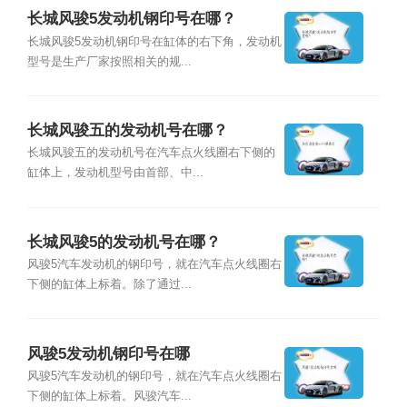
长城风骏5发动机钢印号在哪？
长城风骏5发动机钢印号在缸体的右下角，发动机
型号是生产厂家按照相关的规...
长城风骏五的发动机号在哪？
长城风骏五的发动机号在汽车点火线圈右下侧的
缸体上，发动机型号由首部、中...
长城风骏5的发动机号在哪？
风骏5汽车发动机的钢印号，就在汽车点火线圈右
下侧的缸体上标着。除了通过...
风骏5发动机钢印号在哪
风骏5汽车发动机的钢印号，就在汽车点火线圈右
下侧的缸体上标着。风骏汽车...