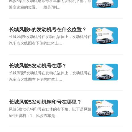
风骏5柴油发动机钢印号在车辆的发动机下部，靠
近变速箱的位置。一般是7到...
长城风骏5的发动机号在什么位置？
长城风骏5发动机号在发动机缸体上，发动机号在
汽车点火线圈右下侧的缸体上...
长城风骏5发动机号在哪？
长城风骏5发动机号在发动机缸体上，发动机号在
汽车点火线圈右下侧的缸体上...
长城风骏5发动机钢印号在哪里？
风骏5发动机钢印号在缸体的右下角。以下是风骏
5相关资料：1、风骏汽车是...