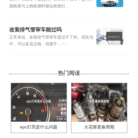
观检查与上线检测时都会检查灯...
改装排气管审车能过吗
正常来说，改装排气管审车是过不了的。现实当
中，可以多花点钱，找黄牛，一...
热门阅读
epc灯亮是什么问题
火花塞更换周期