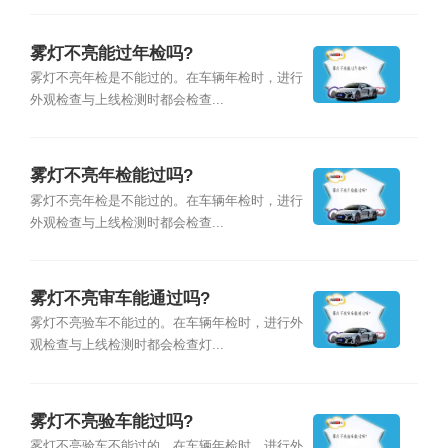
雾灯不亮能过年检吗?
雾灯不亮年检是不能过的。在车辆年检时，进行
外观检查与上线检测时都会检查...
雾灯不亮年检能过吗?
雾灯不亮年检是不能过的。在车辆年检时，进行
外观检查与上线检测时都会检查...
雾灯不亮审车能通过吗?
雾灯不亮验车不能过的。在车辆年检时，进行外
观检查与上线检测时都会检查灯...
雾灯不亮验车能过吗?
雾灯不亮验车不能过的。在车辆年检时，进行外