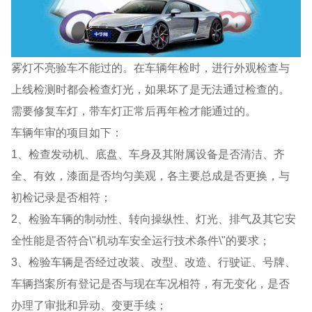
雾灯不亮验车不能过的。在车辆年检时，进行外观检查与
上线检测时都会检查灯光，如果坏了是无法通过检查的。
需要修复车灯，带车灯正常后再年检才能通过的。
车辆年审的项目如下：
1、检查发动机、底盘、车身及其附属设备是否清洁、齐
全、有效，漆面是否均匀美观，各主要总成是否更换，与
初检记录是否相符；
2、检验车辆的制动性、转向操纵性、灯光、排气及其它安
全性能是否符合\"机动车安全运行技术条件\"的要求；
3、检验车辆是否经过改装、改型、改造、行驶证、号牌、
车辆挡案所有登记是否与现在车况相符，有无变化，是否
办理了审批和异动、变更手续；