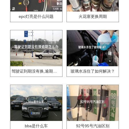
epc灯亮是什么问题
火花塞更换周期
驾驶证到期没有换,逾期怎么办??
玻璃水冻住了如何解决？
bba是什么车
92号95号汽油区别