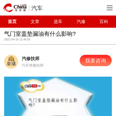
汽车
首页
文章
选车
汽修
百科
气门室盖垫漏油有什么影响?
2021-04-25 12:45:05
汽修技师
我要咨询
汽车维修技师