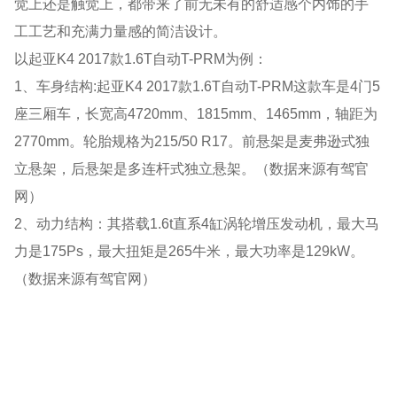
觉上还是触觉上，都带来了前无未有的舒适感个内饰的手
工工艺和充满力量感的简洁设计。
以起亚K4 2017款1.6T自动T-PRM为例：
1、车身结构:起亚K4 2017款1.6T自动T-PRM这款车是4门5
座三厢车，长宽高4720mm、1815mm、1465mm，轴距为
2770mm。轮胎规格为215/50 R17。前悬架是麦弗逊式独
立悬架，后悬架是多连杆式独立悬架。（数据来源有驾官
网）
2、动力结构：其搭载1.6t直系4缸涡轮增压发动机，最大马
力是175Ps，最大扭矩是265牛米，最大功率是129kW。
（数据来源有驾官网）