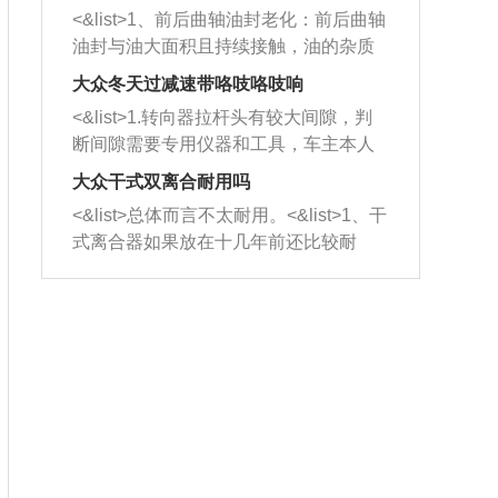
平底锅两耳，然后往左打半圈、一圈、
西取出来。但如果是因为积碳过多引起
<&list>1、前后曲轴油封老化：前后曲轴
一圈半的练习，往右同样也要打相同的
的堵塞，就需要将三元催化器泡在草酸
油封与油大面积且持续接触，油的杂质
圈数。 <&list>3、最后强调要反复练
中进行清洗。 <&list>3、也可以利用清
和发动机内持续温度变化使其密封效果
习，这样就可以形成肌肉记忆，在真实
大众冬天过减速带咯吱咯吱响
洗剂对堵塞的情况得到解决，将清洗剂
逐渐减弱，导致渗油或漏油。<&list>2、
驾驶车辆时，不需要记忆也能打好方
放在燃油箱中，与燃油混合后，车辆启
<&list>1.转向器拉杆头有较大间隙，判
活塞间隙过大：积碳会使活塞环与缸体
向。
动时，就可以和汽油一起进入到燃烧
断间隙需要专用仪器和工具，车主本人
的间隙扩大，导致机油流入燃烧室中，
室，最后形成废气排出，就可以让三元
无法制作，需要将车辆送到修理厂或4s
造成烧机油。<&list>3、机油粘度。使用
大众干式双离合耐用吗
催化器得到清洗，排气管堵塞的情况就
店；<&list>2.车辆半轴套管防尘罩破
机油粘度过小的话，同样会有烧机油现
<&list>总体而言不太耐用。<&list>1、干
能够得到解决。
裂，破裂后会出现漏油现象，使半轴磨
象，机油粘度过小具有很好的流动性，
式离合器如果放在十几年前还比较耐
损严重，磨损的半轴容易损坏，产生异
容易窜入到气缸内，参与燃烧。<&list>
用，但是由于现在的汽车发动机动力输
响；<&list>3.稳定器的转向胶套和球头
4、机油量。机油量过多，机油压力过
出越来越高，使得干式离合器散热不足
老化，一般是使用时间过长造成的。解
大，会将部分机油压入气缸内，也会出
的缺陷也逐渐暴露出来。<&list>2、由于
决方法是更换新的质量好的转向橡胶套
现烧机油。<&list>5、机油滤清器堵塞：
干式双离合的工作环境暴露在空气中，
和球头。
会导致进气不畅，使进气压力下降，形
而离合器的散热也是通离合器罩上面的
成负压，使机油在负压的情况下吸入燃
几个小孔来进行散热。但是在行驶过程
烧室引起烧机油。<&list>6、正时齿轮或
中变速箱需要换挡，就不得不使得离合
链条磨损：正时齿轮或链条的磨损会引
器频繁工作。<&list>3、长时间的低速行
起气阀和曲轴的正时不同步。由于轮齿
驶以及过于频繁的启停，导致离合器的