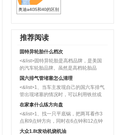
奥迪a4l35和40的区别
推荐阅读
固特异轮胎什么档次
<&list>固特异轮胎是高档品牌，是美国
的汽车轮胎品牌。虽然是高档轮胎品
牌，但是中高低端的轮胎都有生产，这
国六排气管堵塞怎么清理
也是为了更好的开拓市场。
<&list>1、当车主发现自己的国六车排气
管出现堵塞的情况时，可以利用铁丝或
者是细棍，直接将杂物给取出来，如果
在家拿什么练方向盘
堵塞情况比较严重，也可以采取应急措
<&list>1、找一只平底锅，把两耳看作3
施。 <&list>2、直接利用木棍将所有的
点和9点钟方向，同时在6点钟和12点钟
杂物推到排气管里面的位置处，然后将
方向做一个标记。 <&list>2、双手握住
三元催化器拆解开，就可以将堵塞的东
大众1.8t发动机烧机油