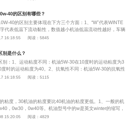
：数字越大高温保护性越好。5、国际公认的分类是SAE分
汽车工程师学会的英方缩写。SAE分类中，分为低温黏度等级SA
10w-40的区别有哪些？
）、5W、10W、15W、20W、25W，数字越小，代表低温运
10W-40的区别主要体现在下方三个方面：1、“W"代表WINTE
在零下30度仍然保持良好润滑性；5W代表零下25度；15W代
面数字代表低温下流动黏性，数值越小机油低温流动性越好，车辆
W则代表零下10度；25W为零下5度。
护能力越好，“W"后数字则是机油在100°C时的黏度，数字越
 16:18:55
阅读：5845
高温时对发动机保护越好。2、10W的机油对应的结冰点温度
-30°C。3、30代表100摄氏度时运动粘度标准为30，这个数字表
0的区别是什么？
标，数值越大机油在高温下保护性能越好。40代表100摄氏度
0的区别：1、运动粘度不同：机油5W-30在10度时的运动粘度为3
5mm2/s到163mm2/s之间。
在10度时的运动粘度为40。2、抗氧性不同：机油5W-30的抗氧性
发动机的保护能力更差；机油5W-40的抗氧性较好，在启动时
 16:18:55
阅读：5115
力更好。3、除污性不同：机油5W-30的抑制积碳、漆膜和油泥
物清除的效果更好；机油5W-40的抑制积碳、漆膜和油泥生成
除的效果较差。实际应用中，两者的区别并不大，因为5W-30
油的粘度，30机油的粘度要比40机油的粘度更低。1、一般的机
温度范围都较大，是属于四季通用机油，既有低温启动的流动性，
w40，0w30，0w40等。机油型号中的w是英文winter的缩写，
比较厚的油膜，给发动机更好的保护。
如果机油型号中有w，表示这款机油在冬天可以正常的使用。w
 15:20:05
阅读：4829
车机油的低溫流通性，如果是0w汽车机油，意味着这款汽车机
可以顺利流动性。如果是5w汽车机油，这意味着这款汽车机油在