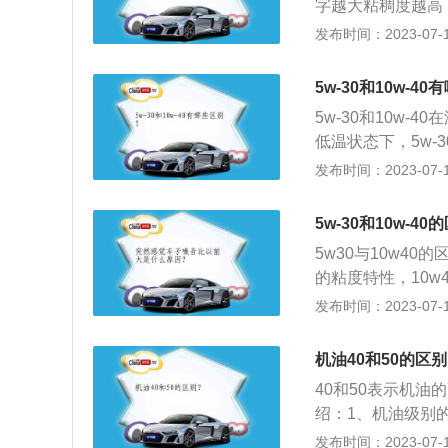
字越大粘稠度越高
滑油的主要成分，
5w-40的流动
发布时间：2023-07-17
方面的不足，赋予
同：5W-30的油
车的心脏，发动机
W-30在发动机
境差，工作温度可
5w-30和10w-4
成基础油，在此基
5w-30和10w
性能的润滑油。
低温状态下，5w-
有更好的油品稳定性
发布时间：2023-07-17
低油耗（燃油），
油）对于车况老旧的
5w-30和10w-4
对于严格要求使用1
5w30与10w4
耗量更大的情况（
的粘度特性，10w
速行驶或重载的车
发布时间：2023-07-17
可以用于气温更低
0w只能用于零下2
机油40和50的区
40和50表示机
绍：1、机油级别的
师协会。3、5表
发布时间：2023-07-17