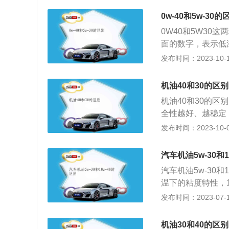
0w-40和5w-30的
0W40和5W3
面的数字，表示低
小；二是W后面的
发布时间：2023-10-16
能越好。至于这两
择。首先，看W前面
机油40和30的区别
W机油则只能在零
机油40和30的
温流动性更好。其
全性越好、越稳定
更能防止各零部件
对象不同：40的
发布时间：2023-10-08
大，油耗增加，动
好地散热，同时噪
和粘度不同。1.适
机油比40机油的
30℃。2.粘度不
汽车机油5w-30和1
4、发动机噪音不
汽车的燃油经济性
汽车机油5w-30
大；5、机油消耗
足，而粘度较高的
温下的粘度特性，1
油，有可能出现比
的压力，提供更强
区别，5w开头的机
发布时间：2023-07-17
油在发动机特别高
密封性能。对于0
0对比，在冷启动
1、机油分级之后的
次如果0W和5W
粘度较高。高粘度
字越小说明机油的
机油30和40的区别
动机内部间隙较大