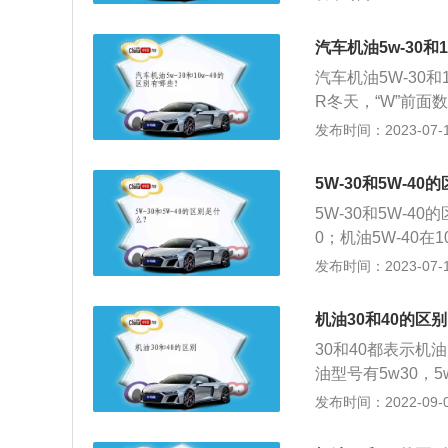
示机油的高温粘度
类：SAE是美国
汽车机油5w-30和
E0W（W代表冬季
汽车机油5W-30和
转越好，如0W代表
R冬天，“W”前
表零下15度；20
冷启动时对发动机保
发布时间：2023-07-17
高黏度越高，处于
是_25°C,5W是
5W-30和5W-4
示机油耐高温性指
5W-30和5W-4
时运动粘度标准为12
0；机油5W-40
较差，在启动时对
发布时间：2023-07-17
对发动机的保护能
生成或将这些沉积
机油30和40的区别
或将这些沉积物清
30和40都表示机
和5W-40适用
油型号有5w30，5
又能在高温时提供
这表示冬天；2、
发布时间：2022-09-08
之前的数字意思汽
油在零下35℃下