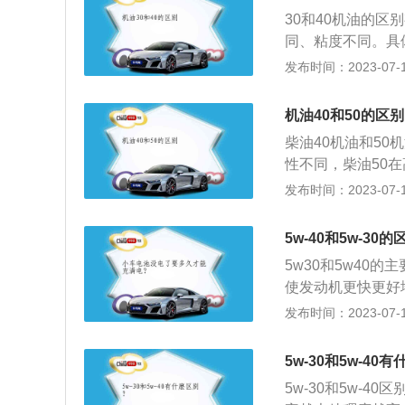
可以应对零下30
对发动机的保护能
求不大的，则可以
30和40机油的
北方，冬季气温比
表汽油发动机用油
同、粘度不同。具
要知道发动机出现
每递增一个字母，
好，更能降低油耗
发布时间：2023-07-17
那么选择低温流动
的添加剂。
况老旧的汽车，使
果所在的地区冬季
发动机不同：对于
机油40和50的区别
比正常机油消耗量
柴油40机油和5
高温的状态下具有
性不同，柴油50
的粘度更低。汽车
差。其次，由于柴
发布时间：2023-07-17
种，冬夏通用油16
能使内燃机有着更
其粘度越大，适用的
温下的粘度，数字
W、20W、25W
5w-40和5w-30
油的主要功能是减
度越小低温流动性
5w30和5w40
能之一和油漆清洁
5W-20、5W-30、
使发动机更快更好
塞环的密封性，并
W-20、15W-30、
发动机噪音会略大
发布时间：2023-07-17
代表冬用部分的数
-30就会发生比正
围越大。
稳定性。扩展资料如
5w-30和5w-40
m³）能对发动机
5w-30和5w-
等作用。被誉为汽