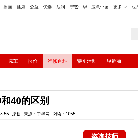
插画
健康
公益
优选
法制
守艺中华
应急中国
更多
地
选车
报价
汽修百科
特卖活动
经销商
30和40的区别
8:55
原创
来源：中华网
阅读：1055
咨询技师