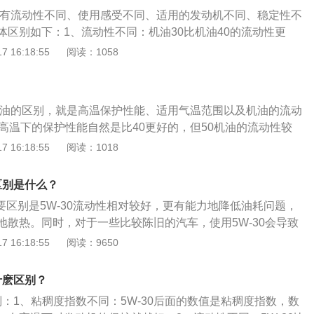
摄氏度以上环境，10w只能用于零下25摄氏度以上环境。如果在
力越好。2、机油分级使用两个字母组合表示。“S”开头系列代
适用5W30该型号的机油。
区别有流动性不同、使用感受不同、适用的发动机不同、稳定性不
较低，能够达到零下几十度，那么建议使用5w30型号的机油，
，一般规格依次由SA至SN（按字母顺序，但其中没有SI），
体区别如下：1、流动性不同：机油30比机油40的流动性更
故障，大部分时候都是在冷启动时，外界温度本来就特别低，
机油的性能都会优于前一种，机油中会有更多用来保护发动机
（燃油），给发动机更快地散热。2、使用感受不同：对于车
 16:18:55
阅读：1058
性更好的机油，无疑能帮助机器更好地进入最佳工作状态。如
用机油30的油品比机油40的油品发动机噪音稍大。3、适用的
并不是那么寒冷漫长，用10w40型号的机油就可以了。
严格要求使用机油40的发动机，若使用了机油30，有可能出现
更大的情况。4、稳定性不同：机油40比机油30在发动机特别
0机油的区别，就是高温保护性能、适用气温范围以及机油的流动
更好的油品稳定性。5、粘度不同：30机油的粘度要比40机油
在高温下的保护性能自然是比40更好的，但50机油的流动性较
机油分类：汽车机油的具体分类为夏季用油4种，冬季用油6
油50比40的机油粘度更高，不仅可以承受更高的压力，而且还
 16:18:55
阅读：1018
种。其中夏季用油牌号分别为：20、30、40、50，数字越大
为优异的密封性能。柴油40和50数字标识，就是代表机油的高
最高气温越高;而冬季用油牌号分别为：0W、5W、10W、15
越大粘度越高，高温保护性能越好，适用的气温范围越大。机
，符号W代表冬季Winter(冬天)的缩写，W前的数字越小，低温粘
的区别是什么？
少运动部件的摩擦和磨损，并清除发动机中的污泥分散剂的功
越好，适用的最低气温越低;然后是冬夏通用油，牌号分别为：
的主要区别是5W-30流动性相对较好，更有能力地降低油耗问题，
剂，它还中和来自燃料和润滑剂氧化产生的酸清洁剂来改善活
5W-40、5W-50、10W-20、10W-30、10W-40、10W-50、15
地散热。同时，对于一些比较陈旧的汽车，使用5W-30会导致
通过从运动部件带走热量来冷却发动机。
15W-40、15W-50、20W-20、20W-30、20W-40、20W-50，
一点，也有部分严格要求使用5W-40的发动机而去选择使用5W
 16:18:55
阅读：9650
字越小，代表夏季部分的数字越大者粘度越高，适用的气温范
常耗油量更大的情况。在高温状态之下，5W-40会有更好的油品
下：定义：机油，即发动机润滑油，密度约为0.91×10³（kg/
有什麽区别？
起到润滑减磨、辅助冷却降温、密封防漏、防锈防蚀、减震缓冲
40区别：1、粘稠度指数不同：5W-30后面的数值是粘稠度指数，数
车的“血液”。机油由基础油和添加剂两部分组成。基础油是润