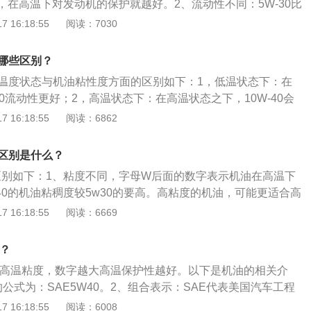
，在高温下对发动机的保护就越好。2、流动性不同：5W-30比
决定着润滑油的基本性质，添加剂则可弥补和改善基础油性能
性更好，更能降低油耗（燃油），给发动机更快地散热。3、噪音不
 16:18:55
阅读：7030
某些新的性能，是润滑油的重要组成部分。特点：发动机是汽
品比5W-40的油品发动机噪音稍大。4、稳定性不同：5W-40比5
内有许多相互摩擦运动的金属表面，这些部件运动速度快、环
特别高温的状态下具有更好的油品稳定性。
达400℃至600℃。全新技术可将天然气制成水晶般纯净的全合
0有哪些区别？
础上添加独有的动力清洁技术，从而创造出具有超强清洁保护
-40在温度状态与机油粘性度方面的区别如下：1，低温状态下：在
30流动性更好；2，高温状态下：在高温状态之下，10W-40会
。3、机油粘性度：5W-30比10w-40的流动性更好，更能降
 16:18:55
阅读：6862
给发动机更快地散热。（低黏度机油的流动性优于高粘度机
汽车，使用5W-30的油品比10W-40的油品发动机噪音稍大。
0的区别是什么？
0W-40的发动机，若使用了5W-30，有可能出现比正常机油消
0的区别如下：1、粘度不同，字母W后面的数字表示机油在高温下
俗称：烧机油）。
40的机油粘稠度较5w30的要高。高粘度的机油，可能更适合高
辆。2、低温流动性上不同，5w开头的机油低温流动性更好，
 16:18:55
阅读：6669
的地区。以5w开头的机油可以应对零下30摄氏度以上环境，1
5摄氏度以上环境。
别？
油的高温粘度，数字越大高温保护性越好。以下是机油的相关介
公式为：SAE5W40。2、组合表示：SAE代表美国汽车工程
示低温的流动性：数字越低低温流动性越好。4、W为冬季40表
 16:18:55
阅读：6008