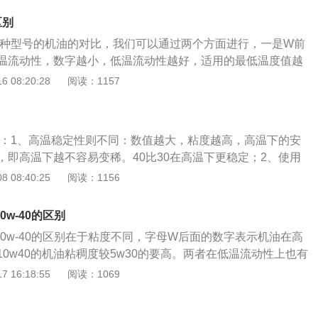
区别
0这两种型号的机油的对比，我们可以通过两个方面进行，一是W前
温流动性，数字越小，低温流动性越好，适用的最低温度值越
数字，表示高温粘度，数字越大，机油粘度越大，高温保护性
 08:20:28
阅读：1157
种型号机油的选择则应根据当地的环境以及车辆的所需进行选
的数字，0W和5W，0W可适用的最低温度为零下35℃，而5
下30℃以上的环境中使用，0W机油比5W机油要更加耐寒，低
区别：1、高温稳定性则不同：数值越大，粘度越高，高温下的安
次，W后面的数字，40比30的粘度要大，高温保护性能更好，
，即高温下越不容易变稀。40比30在高温下更稳定；2、使用
间的摩擦，静音效果较好，但其流动性较差，会造成阻力更
粘度比30的高，更适合旧车。30更能降低油耗，使发动机更快更
 08:40:25
阅读：1156
力不足等等。综合上述，0W40和5W30的区别是适应气温不同
音也小，适合新车或者自然吸气发动机；3、流动性不同：30
应气温不同：0W40可适用于零下35℃，而5W30可适用于零下
流动性更好，更能降低油耗（燃油），给发动机更快地散热；
同：5W30机油粘度是相对比较低的，具有优异的机油流动性，对
0w-40的区别
同：对于车况老旧的汽车，使用30机油比40机油发动机噪音稍
是有很大帮助的。但与此同时，也会导致机油的保护性能不
和10w-40的区别在于粘度不同，字母W后面的数字表示机油在高
量不同：对于严格要求使用40机油的发动机，若使用了30机
0W40机油，正是可以弥补30机油的缺点。不仅可以承受更高
0w40的机油粘稠度较5w30的要高。两者在低温流动性上也有
正常机油消耗量更大的情况；6、稳定性不同：40机油比30机
的(摩擦副表面)油膜强度，而且还能使内燃机有着更为优异的
油低温流动性更好，可以用于气温更低的地区。5w30与10w4
 16:18:55
阅读：1069
温的状态下具有更好的油品稳定性。以下是机油的相关介绍：
W40和5W30的选择，首先可根据当地的气温条件进行选择，其
性能上是较好的，粘度也较低，而10w40则冷启动性能较差，
标号表示其黏度规格，“W”表示Winter（冬季），其前面的数
都适用的话，则可以根据机油高温粘度，如果是老旧的车或者发
的机油，可能更适合高速行驶或重载的车辆。以5w开头的机油
低温流动性越好，代表可供使用的环境温度越低，在冷启动时
的德系车等则可用0W40该型号的机油，反则，对高温粘度要