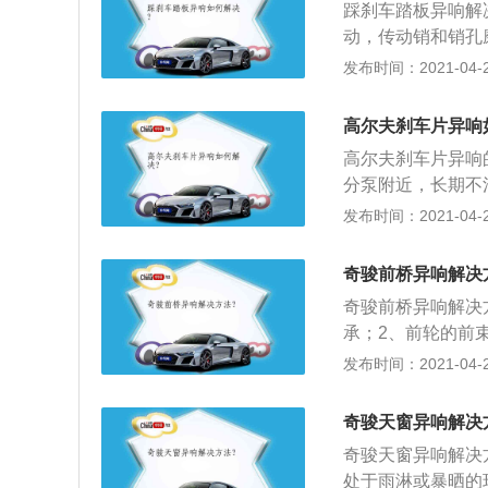
踩刹车踏板异响解
换个分泵就行。换
动，传动销和销孔
轴承与分离杠杆接
发布时间：2021-04-26
动损坏等原因造成
环时，可根据其声
高尔夫刹车片异响
动，还是与动盘总
高尔夫刹车片异响
分泵附近，长期不
路面时，部分颗粒
发布时间：2021-04-26
可解决；3、制动
用酒精清洗，再用
奇骏前桥异响解决
奇骏前桥异响解决
承；2、前轮的前
转向节。
发布时间：2021-04-26
奇骏天窗异响解决
奇骏天窗异响解决
处于雨淋或暴晒的