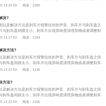
胶条喷上保养剂或者更换天窗胶条；2、天窗螺丝松动，螺丝
 13:24:03
阅读：1260
响和天窗异响，甚至存在天窗脱落隐患。解决办法，找到天窗
3、天窗滑轨存在灰尘颗粒，天窗来回打开，滑轨间隙难免积
解决?
累到一定程度，天窗开关时就会发生摩擦，导致异响。可以用
因以及解决方法是刹车片报警拉丝的声音、刹车片与刹车盘之
片与刹车盘间隙太小。刹车片出现异响需清理异物或者调整刹
。以下是刹车片的更换方法：1、在更换刹车片之前应先打开
 13:17:03
阅读：1164
液罐的盖子，看看制动液页面高度，如果制动液页面在最高限
动液吸出来一些，以防止更换过程中制动液溢出；2、准备好
解决方法?
拆下该制动器所在的车轮。拆的过程中要避免轮辋刮花；3、
以及解决方法是刹车片报警拉丝的声音、刹车片与刹车盘之间
制动钳的螺栓拆下来，然后取下刹车皮片（有刹车感应线的要
与刹车盘间隙太小。刹车片出现异响需清理异物或者调整刹车
下来）。观察刹车片是否磨损过度或者有裂痕，如果有则进行
以下是刹车片的更换方法：1、在更换刹车片之前应先打开发
 12:22:03
阅读：1136
、由于制动钳会有很多沙子或者泥土，所以要用抹布清除干
罐的盖子，看看制动液页面高度，如果制动液页面在最高限度
膏，防止刹车时产生异响；5、用活塞压泵将活塞压到压不动
液吸出来一些，以防止更换过程中制动液溢出；2、准备好待
车片装在制动钳上面，将新的刹车片安装到位后（有刹车感应
决方法?
下该制动器所在的车轮。拆的过程中要避免轮辋刮花；3、用
），旋紧导向螺栓，安装完毕；6、安装好之后盖好储液罐盖
以及解决方法是刹车片报警拉丝的声音、刹车片与刹车盘之间
动钳的螺栓拆下来，然后取下刹车皮片（有刹车感应线的要先
几下制动踏板，并进行制动器复位。然后观察制动液高度，要
与刹车盘间隙太小。刹车片出现异响需清理异物或者调整刹车
来）。观察刹车片是否磨损过度或者有裂痕，如果有则进行下
内；7、换好之后进行试车，检查制动效果是否体现出来。
以下是刹车片的更换方法：1、在更换刹车片之前应先打开发
 12:22:03
阅读：1166
由于制动钳会有很多沙子或者泥土，所以要用抹布清除干净，