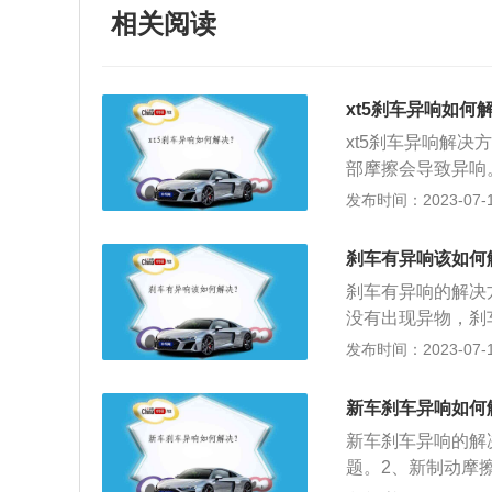
相关阅读
xt5刹车异响如何
xt5刹车异响解
部摩擦会导致异响
会导致碟与片长时
发布时间：2023-07-17
可能是由于刹车盘
有摆动磨到了刹车
刹车有异响该如何
解决。2、沉闷的
刹车有异响的解决
钳有问题，再或者
没有出现异物，刹
不能发现，需要到
装上即可；2、踩
发布时间：2023-07-17
脱落等情况，如有
车碟、刹车片的摩
新车刹车异响如何
片上的附件有没有
新车刹车异响的解
题。2、新制动摩