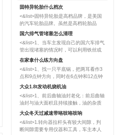
固特异轮胎什么档次
<&list>固特异轮胎是高档品牌，是美国
的汽车轮胎品牌。虽然是高档轮胎品
牌，但是中高低端的轮胎都有生产，这
国六排气管堵塞怎么清理
也是为了更好的开拓市场。
<&list>1、当车主发现自己的国六车排气
管出现堵塞的情况时，可以利用铁丝或
者是细棍，直接将杂物给取出来，如果
在家拿什么练方向盘
堵塞情况比较严重，也可以采取应急措
<&list>1、找一只平底锅，把两耳看作3
施。 <&list>2、直接利用木棍将所有的
点和9点钟方向，同时在6点钟和12点钟
杂物推到排气管里面的位置处，然后将
方向做一个标记。 <&list>2、双手握住
三元催化器拆解开，就可以将堵塞的东
大众1.8t发动机烧机油
平底锅两耳，然后往左打半圈、一圈、
西取出来。但如果是因为积碳过多引起
<&list>1、前后曲轴油封老化：前后曲轴
一圈半的练习，往右同样也要打相同的
的堵塞，就需要将三元催化器泡在草酸
油封与油大面积且持续接触，油的杂质
圈数。 <&list>3、最后强调要反复练
中进行清洗。 <&list>3、也可以利用清
和发动机内持续温度变化使其密封效果
习，这样就可以形成肌肉记忆，在真实
大众冬天过减速带咯吱咯吱响
洗剂对堵塞的情况得到解决，将清洗剂
逐渐减弱，导致渗油或漏油。<&list>2、
驾驶车辆时，不需要记忆也能打好方
放在燃油箱中，与燃油混合后，车辆启
<&list>1.转向器拉杆头有较大间隙，判
活塞间隙过大：积碳会使活塞环与缸体
向。
动时，就可以和汽油一起进入到燃烧
断间隙需要专用仪器和工具，车主本人
的间隙扩大，导致机油流入燃烧室中，