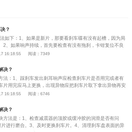
解决？
决方法如下：1、如果是新片，那要看刹车碟有没有起槽，因为局
。2、如果响声持续，首先要检查有没有拖刹，卡钳复位不良
间摩擦。以下是相关信息：1、刹车盘问题：刹车片异响也有
 16:18:55
阅读：7349
的问题引起，一般是由于刹车盘的变形引起，在开车的时候最
片引起的异响，这种情况只需要进行盘片的失园修复研磨就能
解决？
响声：但是如果刹车的异响是比较沉闷的声音，应该是刹车卡
方法：1、踩刹车发出刺耳响声应检查刹车片是否用完或者有
是活动销磨损、弹簧片脱落等，但是这些稍显专业的检查车主
车片用完应马上更换，出现异物应把刹车片取下拿出异物再安
汽修店或者4S店进行检查处理。
刹车发出闷响声检查刹车卡钳是否有出现活动销磨损，弹簧片
 16:18:55
阅读：6746
发现应马上更换；3、踩刹车发出丝丝声建议先检查卡钳、刹
擦有没有出现问题；4、踩刹车发出哗啦哗啦响声应检查刹车
解决？
松动，建议还是重新加固或更换新刹车片。
决方法是：1、检查减震器的顶胶或缓冲胶的润滑是否有问
擦片进行磨合。3、及时更换刹车片。4、清理刹车盘表面的异