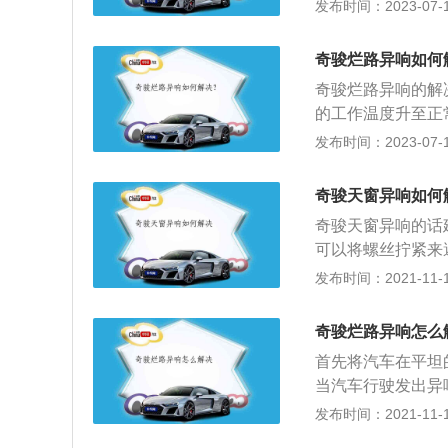
物。以下是相关内
发布时间：2023-07-17
运输工具或机械等
与刹车盘之间有金
奇骏烂路异响如何
过硬。4、手刹拉
奇骏烂路异响的解
的工作温度升至正
器于空挡位置，再
发布时间：2023-07-17
观察有无异响的发
的。奇骏烂路异响
奇骏天窗异响如何
乘坐舒适感，还会影
奇骏天窗异响的话
为例，其搭载2.0
可以将螺丝拧紧来
方式为前置前驱。
智能全模式四驱系统
发布时间：2021-11-10
行车服务，完美融
部空间设计，以智
奇骏烂路异响怎么
潮。新奇骏通过全
首先将汽车在平坦
全模式四驱44-i
当汽车行驶发出异
况，前后轮扭矩分
速，直至发动机的
发布时间：2021-11-10
路，都能确保车辆
重复几次，以确定
悬挂，采用了双重