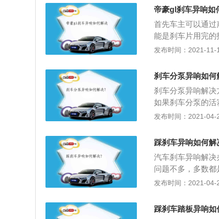
异响可能是因为排
线行驶时的性能。
帝豪gl刹车异响如
人员的乘坐舒适感
器，新奇骏不仅能
首先车主可以通过
程中前轮轴承的噪
性。
能是刹车片用完的
于48千米每小时
间存在异物导致的
发布时间：2021-11-10
速器轴承的声音随
题，需要进行检查
轴承的噪音会更大
导致的，清理干净
刹车分泵异响如何
要的东西，其中任
刹车分泵异响解决
的检查以及更换要
如果刹车分泵的活
择刹车油的标准有
车分泵的固定刹车
发布时间：2021-04-28
温流动性要好；二
泵是制动系统不可
车；三、是刹车油
鼓，使车速降低和
胶件的腐蚀和变质
踩刹车异响如何解
内部的活塞受到液
汽车刹车异响解决
罐组成的。他们一
问题不多，多数都
油，并有出油口和
声或者异响，建议
发布时间：2021-04-26
下，一般就会好的
资金允许，可以换
踩刹车踏板异响如
3、也可能是刹车