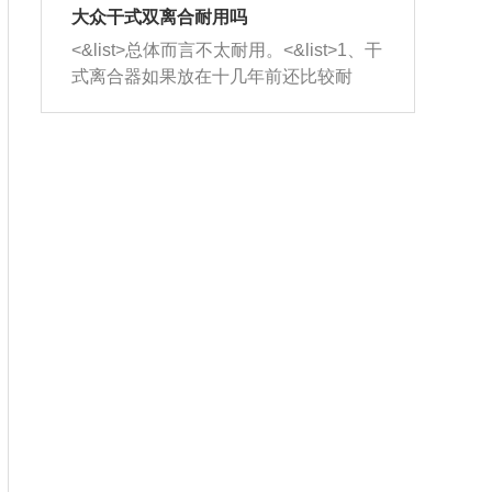
室，最后形成废气排出，就可以让三元
无法制作，需要将车辆送到修理厂或4s
造成烧机油。<&list>3、机油粘度。使用
大众干式双离合耐用吗
催化器得到清洗，排气管堵塞的情况就
店；<&list>2.车辆半轴套管防尘罩破
机油粘度过小的话，同样会有烧机油现
<&list>总体而言不太耐用。<&list>1、干
能够得到解决。
裂，破裂后会出现漏油现象，使半轴磨
象，机油粘度过小具有很好的流动性，
式离合器如果放在十几年前还比较耐
损严重，磨损的半轴容易损坏，产生异
容易窜入到气缸内，参与燃烧。<&list>
用，但是由于现在的汽车发动机动力输
响；<&list>3.稳定器的转向胶套和球头
4、机油量。机油量过多，机油压力过
出越来越高，使得干式离合器散热不足
老化，一般是使用时间过长造成的。解
大，会将部分机油压入气缸内，也会出
的缺陷也逐渐暴露出来。<&list>2、由于
决方法是更换新的质量好的转向橡胶套
现烧机油。<&list>5、机油滤清器堵塞：
干式双离合的工作环境暴露在空气中，
和球头。
会导致进气不畅，使进气压力下降，形
而离合器的散热也是通离合器罩上面的
成负压，使机油在负压的情况下吸入燃
几个小孔来进行散热。但是在行驶过程
烧室引起烧机油。<&list>6、正时齿轮或
中变速箱需要换挡，就不得不使得离合
链条磨损：正时齿轮或链条的磨损会引
器频繁工作。<&list>3、长时间的低速行
起气阀和曲轴的正时不同步。由于轮齿
驶以及过于频繁的启停，导致离合器的
或链条磨损产生的过量侧隙，使得发动
温度不断升高，而低速行驶时空气流动
机的调节无法实现：前一圈的正时和下
效率不高，无法将离合器中的热量有效
一圈可能就不一样。当气阀和活塞的运
的带走，导致离合器内部的温度不断升
动不同步时，会造成过大的机油消耗。
高，加速离合器的磨损。
解决方法：更换正时齿轮或链条。<&list
>7、内垫圈、进风口破裂：新的发动机
设计中，经常采用各种由金属和其他材