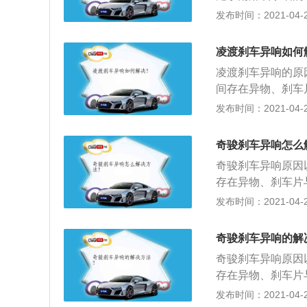
开到底，对着密封
发布时间：2021-04-25
松动会导致顶棚异
螺丝，拧紧即可；
凌渡刹车异响如何
累灰层，当灰尘积
凌渡刹车异响的原
毛巾将灰尘除去。
间存在异物、刹车
车片与刹车盘间隙
发布时间：2021-04-25
发动机舱制动液储
度上面则应该将制
奇骏刹车异响怎么
待更换的刹车片，
奇骏刹车异响原因
用扳手结合套筒将
存在异物、刹车片
先将刹车感应线拆
片与刹车盘间隙。
发布时间：2021-04-25
下一步的更换；4
动机舱制动液储液
净，然后涂抹消音
上面则应该将制动
的位置，然后将刹
奇骏刹车异响的解
更换的刹车片，拆
线的也应该安装好
奇骏刹车异响原因
扳手结合套筒将制
子，进车内用力踩
存在异物、刹车片
将刹车感应线拆下
在合适的高度范围
片与刹车盘间隙。
发布时间：2021-04-25
一步的更换；4、