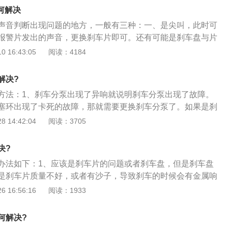
气和发动机的不正常运行引起的，烂路易响的情况会影响车内
配合全新调校的麦弗逊式独立前悬挂，和高速阻尼控制减震
何解决
，还会影响汽车的行车安全，所以需要重视。当汽车在行驶过
轻松应对各种路面状况，更带来与高档轿车同等的乘坐舒适
声音判断出现问题的地方，一般有三种：一、是尖叫，此时可
音不变，在保持车速不变的情况下，可以减弱噪音。当车速大
报警片发出的声音，更换刹车片即可。还有可能是刹车盘与片
时，如果后轮轴承噪音明显，说明汽车的后轮轴严重损坏。当减
，将异物处理干净即可。二、是闷响，此时是刹车卡钳的问
 16:43:05
阅读：4184
着车速变化而变化而减速器圆锥主动齿轮前程轴在滑动时，后
修理。三、是丝丝叫，此时应该是刹车片与刹车碟之间有异物
，所以当节拍缓和，是减速器轴承出现问题。
即可。刹车油、刹车片、刹车盘等都是车辆制动系统中非常重
解决?
何一个出现了问题都会影响车辆的制动效果，因此对于这三者
方法：1、刹车分泵出现了异响就说明刹车分泵出现了故障。
及时和重视。所以，对于刹车油的选择是非常关键的。一般选
塞环出现了卡死的故障，那就需要更换刹车分泵了。如果是刹
以下几个：一、是刹车有的粘温性要好，凝固点要低，而且低
片的铁片变形，那就需要更换这个铁片就可以了；2、刹车分
 14:42:04
阅读：3705
、是沸点要高，这样在高温下才不会产生气阻，影响正常的刹
缺少的零件，它主要的作用是顶动刹车片，刹车片摩擦刹车
在使用的过程中其品质的变化要小，而且不会引起金属件和橡
静止；3、踩下刹车后总泵产生推力将液压油压到分泵，分泵
，损坏车辆的相关零部件。
决?
压力开始移动将刹车片推动。油刹车是由刹车总泵和刹车油储
办法如下：1、应该是刹车片的问题或者刹车盘，但是刹车盘
头连着刹车踏板，一头连着刹车油管。刹车总泵内储有刹车
是刹车片质量不好，或者有沙子，导致刹车的时候会有金属响
进油口。当踩刹车时，出油口打开，进油口关闭。
楼主可以到靠谱的店或者4S店，检查一下刹车片，让打磨一
 16:56:16
阅读：1933
；2、楼主建议打磨过不好使的话，那就更换刹车片了，要是
刹车片，烤瓷的比较软，而且声音小，刹车也会软，很给力；
何解决?
分泵锈死了，将车顶起来转下轮子，如果转不动就是抱死了。