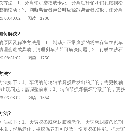
决方法：1、分离轴承磨损或卡死，分离杠杆销和销孔磨损松
分泵需要排空气，所以要备1L刹车油。
磨损松动；2、判断离合器声音时应轻踩离合器踏板，使分离
触，此时听到分离轴承的声音，可能是由于轴承缺油或轴承松
 09:49:02
阅读：1788
的；3、连续踩下并松开离合器踏板，离合器在接合处或分离
音的严重程度分别判断，是分离杠杆销孔和分支承销磨损松
如何解决?
成的铆钉松动、减振器失效等原因。
的原因及解决方法是：1、制动片正常磨损的粉末存留在刹车
清理会造成异响，清理刹车片即可解决问题；2、行驶在沙石
物会溅落在片和盘之间，造成异响或异常磨损，清理刹车片即
 08:51:02
阅读：1756
片的消音片和减震片长时间不清洁润滑，会造成刹车异响。先
氮气细吹。
方法?
方法如下：1、车辆的前轮轴承磨损后发出的异响；需更换轴
束出现问题；需调整前束；3、转向节损坏损坏导致异响，更换
 03:08:02
阅读：1554
方法?
方法如下：1、天窗胶条或密封胶圈老化，天窗密封胶条长期
环境，容易老化，橡胶保养剂可以暂时恢复胶条性能。把天窗