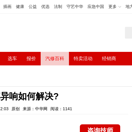
插画
健康
公益
优选
法制
守艺中华
应急中国
更多
地
选车
报价
汽修百科
特卖活动
经销商
异响如何解决?
2:03
原创
来源：中华网
阅读：1141
咨询技师