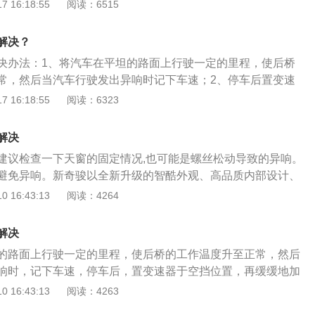
容介绍：刹车也称为制动，是指使运行中的机车、车辆及其他
 16:18:55
阅读：6515
停止或减低速度的动作。新车刹车异响的原因是：1、刹车片
属颗粒或是小砂砾。2、刹车盘或刹车毂磨损过大。3、刹车片
解决？
线不灵活。5、刹车总泵回位慢。
决办法：1、将汽车在平坦的路面上行驶一定的里程，使后桥
常，然后当汽车行驶发出异响时记下车速；2、停车后置变速
缓缓地加速，直至发动机的转速与出现异响时的车速相当时，
 16:18:55
阅读：6323
生，以确定异响是否由于排气或发动机的不正常状况所引起
可能是排气和发动机的不正常运行引起的，会影响车内人员的
解决
响汽车的行车安全。以奇骏2021款2.0LCVT2WDXE时尚版
建议检查一下天窗的固定情况,也可能是螺丝松动导致的异响。
l自然吸气发动机，最大功率111kw，匹配7挡无级变速箱，驱动
避免异响。新奇骏以全新升级的智酷外观、高品质内部设计、
、AVM全景式监控影像系统和CARWINGS智行+智能全方位
 16:43:13
阅读：4264
合了卓越的SUV通过性。奇骏领先的智能配备与宽大舒适的内
观、智驱、智享三大核心优势开创城市SUV的智酷全能新风
解决
新升级的智能驱动技术，确保畅快通行。全新调校升级的智能
的路面上行驶一定的里程，使后桥的工作温度升至正常，然后
，提供2WD、AUTO、LOCK三种驱动模式切换，在不同行驶路
响时，记下车速，停车后，置变速器于空挡位置，再缓缓地加
配可自动调整至最适合的比例。无论日常道路还是湿滑崎岖道
转速与出现异响时的车速相当时，观察有无异响的发生，可以
 16:43:13
阅读：4263
行驶达到近乎理想的状态。新奇骏全新开发的多连杆式独立后
异响是否由于排气或发动机的不正常状况所引起的。奇骏烂路
的环状构造，比现行提高了30%扭转刚性，提高车辆在高速直