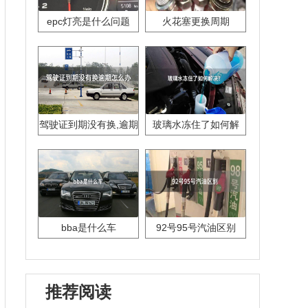
epc灯亮是什么问题
火花塞更换周期
驾驶证到期没有换,逾期
玻璃水冻住了如何解
怎么办??
决？
bba是什么车
92号95号汽油区别
推荐阅读