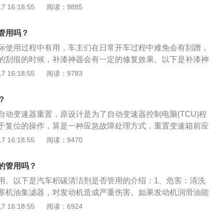
有用的。改善机油燃烧是机油精的最大卖点，机油精可以真正
 16:18:55
阅读：9885
洁，延长发动机的使用寿命。
况。机油燃烧的主要原因是发动机活塞环密封效果下降。添加
粘度，可使油不易进入燃烧室，从而减少油燃烧现象。发动机
管用吗？
一般来说，正常运转后关闭发动机15分钟，油位位于油尺的上
际使用过程中有用，车主们在日常开车过程中难免会有刮蹭，
如果发现油量不够，但没有油补充，此时可以添加机油精补
的刮痕的时候，补漆神器会有一定的修复效果。以下是补漆神
发动机机油浓缩物是一种增粘剂，不能大量使用或完全代替发
：车主们可以自助的完成简单的修补工作，花费较小，不用担
 16:18:55
阅读：9783
。缺点：补漆修复神器在使用过程中不同颜色有可能会有一点
刮蹭面积大，受损较重的时候补漆神器也是无能为力，这个时
？
将爱车送到4S或者专业维修店进行修补。
自动变速器重置，原设计是为了自动变速器控制电脑(TCU)程
于复位的操作，算是一种应急故障处理方式，重置变速箱前应
元，确保没有故障代码，如有故障代码则无法重置变速箱记忆
 16:18:55
阅读：9470
的核心是实现自动换挡。所谓自动换挡是指汽车在行驶的过程
过程的需要操控油门踏板，自动变速器即可根据发动机负荷和
的管用吗？
自动换入不同挡位工作。自动变速箱是相对于手动变速箱而出
用。以下是汽车积碳清洁剂是否管用的介绍：1、危害：清洗
根据汽车车速和发动机转速来进行自动换挡操纵的变速装置。
塞机油集滤器，对发动机造成严重伤害。如果发动机润滑油能
箱常见的有四种型式，分别是液力自动变速箱(AT)、机械无级
行更换，一般燃油系统的积碳不会太多。2、简介：燃油积碳
 16:18:55
阅读：6924
)、电控机械自动变速箱(AMT)和双离合自动变速箱。
情况，市场的汽油中胶质和烯烃的含量非常高，傲威清积碳产