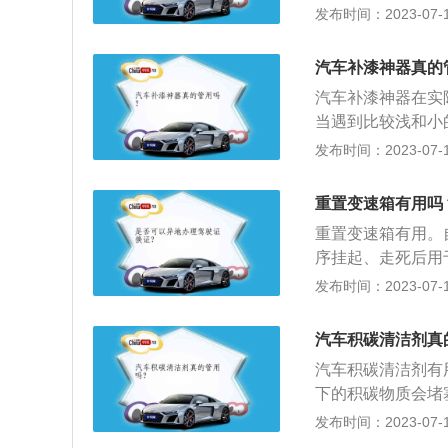
这在某些情况下是
发布时间：2023-07-17
发动机长期保持清
缓解机油燃烧的状
机油精，增加油的
汽车补漆神器真的
对机油量有要求。
汽车补漆神器在实
下限或稍高一点。
当遇到比较浅和小
充。但是，应注意
器的优缺点。优点
发布时间：2023-07-17
动机机油。
心修补而耽误用车
色差，而且在面对
重置变速箱有用吗
候建议我们的车主
重置变速箱有用。
序挂起、走死后用
查询变速箱控制单
发布时间：2023-07-17
功能。自动变速器
中，驾驶员按行驶
汽车积碳清洁剂真
汽车的运行工况，
汽车积碳清洁剂有
现的一种能够自动
下的积碳物质会堵
目前汽车自动变速
够经常按照要求进
发布时间：2023-07-17
自动变速箱(CVT
是没有办法避免的