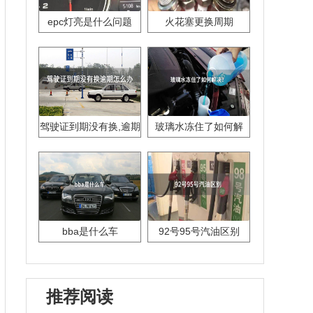
epc灯亮是什么问题
火花塞更换周期
驾驶证到期没有换,逾期
玻璃水冻住了如何解
怎么办??
决？
bba是什么车
92号95号汽油区别
推荐阅读