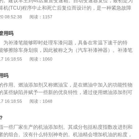
的。建议车主到4s店重置变速箱。自动变速器复位，最初是为
算机(TCU)程序中止和死亡后复位而设计的，是一种紧急故障
速器之前，请检查变速器控制单元以确保没有故障代码。如果
 08:52:38
阅读：1157
不能重置变速器记忆功能。自动变速器的核心是实现自动换
，就是汽车在行驶过程中，驾驶员根据行驶过程的需要控制油
管用吗
器可以根据发动机负荷和汽车的行驶状况自动换入不同的档位
。为补漆笔能够即时处理车漆问题，具备在常温下速干的特
是一种能根据车速和发动机转速自动换挡的传动装置，不同于
能够擦除车身划痕，因此被称之为（汽车补漆神器）。补漆笔
汽车自动变速器有四种，分别是液力自动变速器(AT)、机械式
车漆，不同的汽车需要使用专用的补漆笔；而划痕修复剂类似
 16:18:55
阅读：1060
VT)、电子机械式自动变速器(AMT)和双离合自动变速器。
的研磨颗粒，可以研磨划痕。扩展资料：对于这些车漆修复方
，很多人都抱有怀疑态度。其实，补漆笔对于一些轻微损伤，
用吗
果，但可能存在一定的色差。也能代替专业汽车防锈漆，面对
的作用。燃油添加剂又称燃油宝，是在燃油中加入的功能性物
严重的，也只能束手无策，而划痕修复剂也只能消除一些细微
的某些缺陷并赋予一些新的优良特性，通过使用燃油添加剂可
议到4S店或专业的维修店进行喷漆修补。
积碳和油路的效果，这也是清洁型燃油添加剂的真正功效，通
 16:18:55
阅读：1048
能接近最佳状态，从而降低油耗、排放、改善动力。燃油添加
高燃烧效率，节约汽油，降低尾气排放，清洗喷油嘴沉积物，
？
常输出，清除积炭，清洁燃油系统，增强动力性能，改善雾
指一些厂家生产的机油添加剂。其成分包括粘度指数改进剂和
排除气缸工作压力下降、燃烧不完全和爆震等故障，消除黑
者的组合。没有什么特别神奇的。机油精会增加机油的粘度，
时对发动机还有防腐、防锈、润滑，降低噪音，减少磨损，使