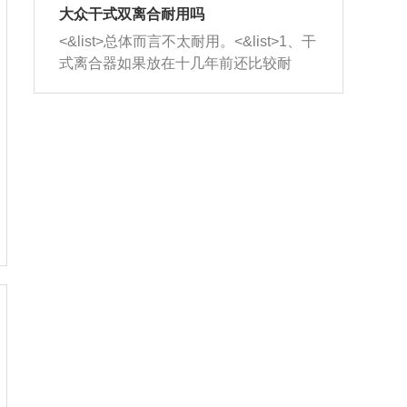
室，最后形成废气排出，就可以让三元
无法制作，需要将车辆送到修理厂或4s
造成烧机油。<&list>3、机油粘度。使用
大众干式双离合耐用吗
催化器得到清洗，排气管堵塞的情况就
店；<&list>2.车辆半轴套管防尘罩破
机油粘度过小的话，同样会有烧机油现
<&list>总体而言不太耐用。<&list>1、干
能够得到解决。
裂，破裂后会出现漏油现象，使半轴磨
象，机油粘度过小具有很好的流动性，
式离合器如果放在十几年前还比较耐
损严重，磨损的半轴容易损坏，产生异
容易窜入到气缸内，参与燃烧。<&list>
用，但是由于现在的汽车发动机动力输
响；<&list>3.稳定器的转向胶套和球头
4、机油量。机油量过多，机油压力过
出越来越高，使得干式离合器散热不足
老化，一般是使用时间过长造成的。解
大，会将部分机油压入气缸内，也会出
的缺陷也逐渐暴露出来。<&list>2、由于
决方法是更换新的质量好的转向橡胶套
现烧机油。<&list>5、机油滤清器堵塞：
干式双离合的工作环境暴露在空气中，
和球头。
会导致进气不畅，使进气压力下降，形
而离合器的散热也是通离合器罩上面的
成负压，使机油在负压的情况下吸入燃
几个小孔来进行散热。但是在行驶过程
烧室引起烧机油。<&list>6、正时齿轮或
中变速箱需要换挡，就不得不使得离合
链条磨损：正时齿轮或链条的磨损会引
器频繁工作。<&list>3、长时间的低速行
起气阀和曲轴的正时不同步。由于轮齿
驶以及过于频繁的启停，导致离合器的
或链条磨损产生的过量侧隙，使得发动
温度不断升高，而低速行驶时空气流动
机的调节无法实现：前一圈的正时和下
效率不高，无法将离合器中的热量有效
一圈可能就不一样。当气阀和活塞的运
的带走，导致离合器内部的温度不断升
动不同步时，会造成过大的机油消耗。
高，加速离合器的磨损。
解决方法：更换正时齿轮或链条。<&list
>7、内垫圈、进风口破裂：新的发动机
设计中，经常采用各种由金属和其他材