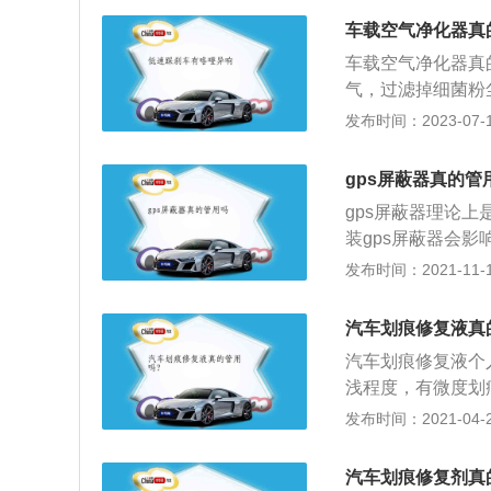
品经过近十年的市
车载空气净化器真
引起的怠速抖动，
车载空气净化器真
气，过滤掉细菌粉
饰布内衬等装饰材
发布时间：2023-07-17
小，有害气体不易
中驾驶，极易引起
gps屏蔽器真的管
式有两种，滤网主
gps屏蔽器理论
装gps屏蔽器会
主要慎重考虑。GP
发布时间：2021-11-10
动态车辆管理监控
主要的优点是可以
汽车划痕修复液真
公安机关打击违法
汽车划痕修复液个
漏，如果遭到有人
浅程度，有微度划
统还是非常有利于
漆层和底漆层；2
发布时间：2021-04-28
定位，规划出合适
色漆层，但色漆层
车，常常因为洗车
汽车划痕修复剂真