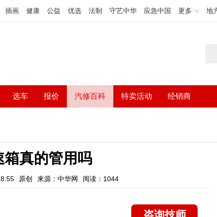
插画
健康
公益
优选
法制
守艺中华
应急中国
更多
地
选车
报价
汽修百科
特卖活动
经销商
速箱真的管用吗
8:55
原创
来源：中华网
阅读：1044
咨询技师