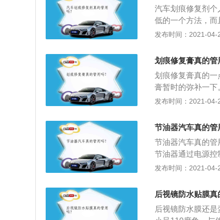
所花的钱会更多，
汽车划痕修复剂个
漆层，这种划痕一
低的一个方法，而
而且底漆层也被刮
印记，实际划痕印
发布时间：2021-04-28
解决。
修复效果一般，只
指甲油，在视觉上
划痕修复膏真的管
补漆笔相信很多车
划痕修复膏真的一
了可能会掉落。不
膏暂时的弥补一下
补漆笔，修复过程
才能看清，或者利
发布时间：2021-04-28
上去，再用软毛牙
以非常明显的被填
节油器汽车真的管
膏里的研磨剂成分
节油器汽车真的管
泽，跟车漆面的颜
节油器通过电源控
这种只破坏了清漆
主机内的水电离分
发布时间：2021-04-26
气体输送到发动机
后视镜防水贴膜真
后视镜防水膜还是