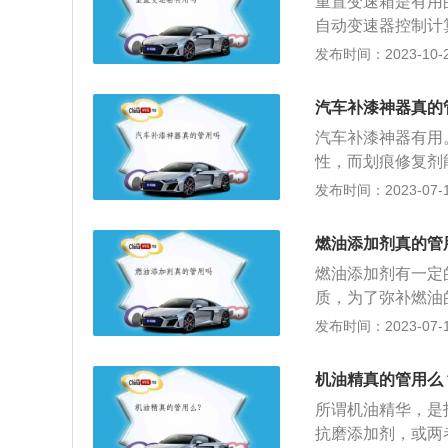
重置变速箱是有用
自动变速器控制计
处理方法。重置变
发布时间：2023-10-20
存在故障代码，则
挡。所谓自动换挡
汽车补漆神器真的
门踏板，自动变速
汽车补漆神器有用
工作。自动变速器
性，而划痕修复剂
手动变速器。目前
的成分一般是原车
发布时间：2023-07-17
无级自动变速器(C
于牙膏，内含细小
式，到底靠不靠谱
燃油添加剂真的管
确实是有一定的效
燃油添加剂有一定
面积大、受损较为
质，为了弥补燃油
划痕。所以，更建
以起到一定的清洁
发布时间：2023-07-17
过清洁发动机让性
剂的主要作用有提
机油精真的管用么
保障发动机动力正
所谓机油精华，是
化，提高热效率，
抗磨添加剂，或两
烟，降低排放，同