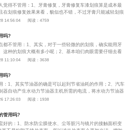
得不偿失；3、中度划痕指，穿过清漆层和色漆层但未伤及底
人觉得不管用：1、牙膏修复，牙膏修复车漆划痕算是成本最
般是被利器划伤；4、深度划痕不仅穿过了清漆层和色漆层，
且在划痕修复效果来看，貌似也不错，不过牙膏只能减轻划痕
透，可见车身外壳的里层表面，这种划痕只能通过重新喷漆来
记还是会在那里，并不会填补上划痕；2、指甲油，指甲油的
 14:56:04
阅读：4759
是在划痕上多了一个透明的涂层，因为我们是使用了透明色的
可以减轻划痕，不过没有起到真正的修复效果；3、补漆笔，
用吗?
主都有用过，同样是对划痕起到一个简单的填补效果，时间久
点都不管用：1、其实，对于一些轻微的的划痕，确实能用牙
过现在有一种补漆笔套装购买，不过套装产品相比之前单一的
。这种的划痕大概有多小呢；2、基本咱们肉眼需要仔细去看
繁杂了一点，不过能够处理较大面积、较深的划痕。
用反光原理，反光去看的时候才能看清的小划痕，用牙膏涂抹
 11:10:04
阅读：3638
刷，顺时针这么刷上个几十秒，然后用湿布擦干净，小划痕可
平；3、这种划痕是咱们车漆最外面的清漆层被划伤，利用牙
用吗?
可以填平，再加上牙膏中的保湿剂，可以让牙膏膏体具有光
用：1、其实节油器的确是可以起到节省油耗的作用；2、汽车
色融为一体；4、所以无论什么颜色的车漆，利用牙膏来处理
制器自动产生水动力节油器主机所需的电流，将水动力节油器
层的轻微的划痕，都是可以的。
解成氢气和氧气；3、经安全隔离供水器及管路将氢、氧混合
 17:26:03
阅读：1938
的气缸内与其它燃油同时燃烧做功，从而达到节油的效果。
的管用吗?
蛮好的：1、防水防尘膜使水、尘等脏污与镜片的接触面积变