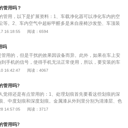
场效果验证，没有任何副作用，清洗效果明显，能解决由积碳
的管用吗？
冷启动的困难，加速不良等等故障。
的管用，以下是扩展资料：1、车载净化器可以净化车内的空
尘等。2、车内空气中超标甲醛多是来自座椅沙发垫、车顶装
料，苯来自胶粘剂。3、新车味道危害极大，因车内空间狭
 16:18:55
阅读：6594
挥发，人体会排出二氧化碳等有害气体，若长时间在污浊环境
不适，甚至造成交通事故。4、常见的车载空气净化器净化方
用吗
动过滤和静电吸附被动过滤。
上是管用的，但是干扰的效果因设备而异。此外，如果在车上安
影响到手机的信号，使得手机无法正常使用，所以，要安装的车
S车辆监控系统，指的是基于GIS平台、GPS和GSM网的GPS
 16:42:47
阅读：4067
软件，其主要的作用是对车辆在行驶的时候进行实时监控。其
随时对车辆实施动态的控制，从而提高调度的管理能力，协助
的管用吗?
犯罪行为，提高办事效率。其缺点就是个人的隐私很容易被泄
人觉得还是有点管用的：1、处理划痕首先要看这些划痕的深
恶意泄漏个人的行踪，就不利于车主的安全。当然GPS定位系
痕、中度划痕和深度划痕。金属漆从外到里分别为清漆层、色
我们平时的出行的，只需要输入出发地和目的地系统就会自动
、微度划痕指表面漆被轻微刮伤，划痕穿过清漆层并已经伤及
 14:57:05
阅读：3717
的路线，非常的便捷省时。
还未被刮透。有的车主为讨便宜，到非专业的路边洗车店洗
工的操作不规范而划伤漆面，造成微度划痕，处理掉这些划痕
的管用吗?