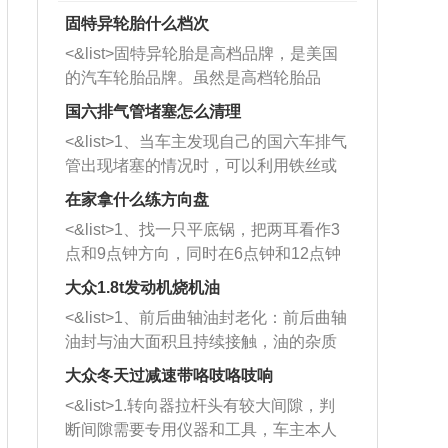
固特异轮胎什么档次
<&list>固特异轮胎是高档品牌，是美国
的汽车轮胎品牌。虽然是高档轮胎品
牌，但是中高低端的轮胎都有生产，这
国六排气管堵塞怎么清理
也是为了更好的开拓市场。
<&list>1、当车主发现自己的国六车排气
管出现堵塞的情况时，可以利用铁丝或
者是细棍，直接将杂物给取出来，如果
在家拿什么练方向盘
堵塞情况比较严重，也可以采取应急措
<&list>1、找一只平底锅，把两耳看作3
施。 <&list>2、直接利用木棍将所有的
点和9点钟方向，同时在6点钟和12点钟
杂物推到排气管里面的位置处，然后将
方向做一个标记。 <&list>2、双手握住
三元催化器拆解开，就可以将堵塞的东
大众1.8t发动机烧机油
平底锅两耳，然后往左打半圈、一圈、
西取出来。但如果是因为积碳过多引起
<&list>1、前后曲轴油封老化：前后曲轴
一圈半的练习，往右同样也要打相同的
的堵塞，就需要将三元催化器泡在草酸
油封与油大面积且持续接触，油的杂质
圈数。 <&list>3、最后强调要反复练
中进行清洗。 <&list>3、也可以利用清
和发动机内持续温度变化使其密封效果
习，这样就可以形成肌肉记忆，在真实
大众冬天过减速带咯吱咯吱响
洗剂对堵塞的情况得到解决，将清洗剂
逐渐减弱，导致渗油或漏油。<&list>2、
驾驶车辆时，不需要记忆也能打好方
放在燃油箱中，与燃油混合后，车辆启
<&list>1.转向器拉杆头有较大间隙，判
活塞间隙过大：积碳会使活塞环与缸体
向。
动时，就可以和汽油一起进入到燃烧
断间隙需要专用仪器和工具，车主本人
的间隙扩大，导致机油流入燃烧室中，