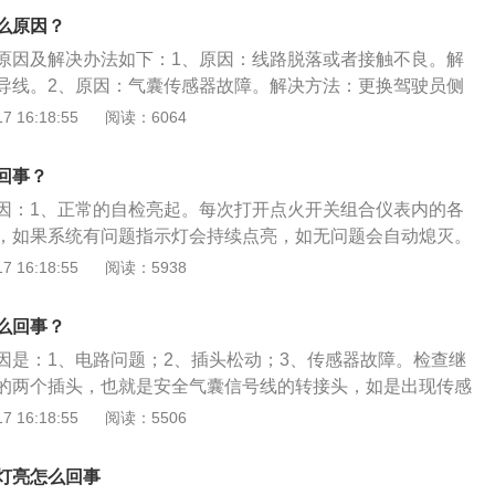
气囊系统又名辅助约束系统，主要包括两个部分，一是安全带
么原因？
全气囊，主要由碰撞传感器、气囊指示灯、气囊电脑以及安全
原因及解决办法如下：1、原因：线路脱落或者接触不良。解
导线。2、原因：气囊传感器故障。解决方法：更换驾驶员侧
器。3、原因：气囊故障。解决方法：检查安全带传感器、气
 16:18:55
阅读：6064
器。4、原因：气囊电脑故障。解决方法：更换安全气囊控制
有故障代码存在。解决方法：使用专用仪器清除故障码。 6、发
回事？
囊灯会亮起，自检结束就会熄灭，属于正常现象。
因：1、正常的自检亮起。每次打开点火开关组合仪表内的各
，如果系统有问题指示灯会持续点亮，如无问题会自动熄灭。
安全气囊灯突然亮起。最常见的原因为车辆座椅侧面的气囊线
 16:18:55
阅读：5938
位置在座椅下，座椅频繁调整致使插头出现偶尔断开的情况。
些部位的拆装后，由于安全气囊系统部件还没有安装到位就打
么回事？
气囊控制单元会记载故障码，从而点亮安全气囊灯。这种情
因是：1、电路问题；2、插头松动；3、传感器故障。检查继
清除故障码即可。
的两个插头，也就是安全气囊信号线的转接头，如是出现传感
错误，这时应严格按照各种车型号车款式的维修手测和注意事
 16:18:55
阅读：5506
修和维护。安全气囊是一种被动安全性的保护系统，与座椅安
乘员提供有效的防撞保护，在汽车相撞时汽车安全气囊可使头
灯亮怎么回事
之25，面部受伤率减少百分之80左右。