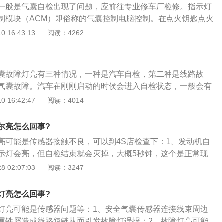
一般是气囊自检出现了问题，应前往专业修车厂检修。指示灯
制模块（ACM）即俗称的气囊控制电脑控制。在点火钥匙点火
号由ACM模块接收。当点火开关接通（打到ON位置）时，气
 16:43:13
阅读：4262
7～9次，然后在发动机起动过程中保持稳定发光。一旦发动机
闪亮7～9次，此后在发动机运转过程中保持熄灭状态。下列任
都表明气囊系统有故障：1、如果点火开关接通，灯持续发光
囊故障灯亮有三种情况，一种是汽车自检，第二种是线路故
果点火开关接通，灯闪烁7～9次后持续发光。3、如果发动机运
气囊故障。汽车在刚刚启动的时候会进入自检状态，一般会有
果任何时刻灯都不亮。5、如果在发动机起动过程中灯不能稳定
间，这个时间内，汽车仪表盘上的安全气囊警示灯就会点亮，
 16:42:47
阅读：4014
上述任一种情况，由于安全气囊系统可能不能工作，驾驶员应
灭，这是一种很正常的自检现象。还有可能是安全气囊的线路
囊系统。当将气囊系统置于诊断模式时，指示灯将闪现故障代
会导致安全气囊警示灯点亮，如果说汽车上的蓄电池亏电比较
，有些气囊系统在点火开关接通以及发动机起动后，指示灯都
尔亮怎么回事?
会回馈某个气囊的电压低，还有可能会出现故障码，这种情况
亮可能是传感器接触不良，可以到4S店检查下：1、发动机自
除。这两种情况都不是安全气囊出现故障，真实的故障就是安全
示灯会亮，但自检结束就会灭掉，大概5秒钟，这个是正常现
全气囊出现故障之后就会发出警报，引起安全气囊故障的原因
说明有故障；2、假故障，毕竟气囊是线路控制，有很多原因
 02:07:03
阅读：3247
碰撞传感器故障、气囊插头松动、线路短路等。出现这种故障
如如果电瓶亏点严重，气囊就会回馈某个气囊电压低的信号，
读取仪读取故障码，最好不要自己解决，最好是将汽车开到当
情况清除即可；3、真发生故障，所涉及的故障原因较多，比
的维修人员进行维修，这样才有安全保证。
灯亮怎么回事?
气囊游丝故障、碰撞传感器故障、气囊插头松动、线路断路
灯亮可能是传感器问题等：1、安全气囊传感器连接线束周边
断仪读取故障代码根据故障代码找到故障点并排除解决。
属铁屑造成线路短链从而引发故障灯误报；2、故障灯亮可能