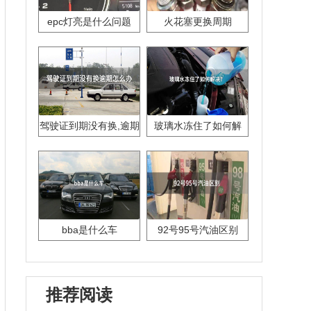
epc灯亮是什么问题
火花塞更换周期
驾驶证到期没有换,逾期
玻璃水冻住了如何解
怎么办??
决？
bba是什么车
92号95号汽油区别
推荐阅读