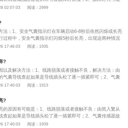
数据报错导致；3、故障灯无故亮起很可能是车辆长期停放在潮
 02:07:03
阅读：2999
过程中造成连线接口潮湿而导致的短连接导致。
?
方法：1、安全气囊指示灯在车辆启动6-8秒后依然闪烁或长亮
行过程中，安全气囊指示灯闪烁5秒后长亮，出现这两种情况
能出现故障。那就要尽快到4S店进行检修。安全气囊一般由传
 17:46:03
阅读：1935
电控单元、气囊盖与支撑环、气囊、气囊模块等组成。安全气
就是其中某一板块损坏；2、如果在行驶过程中碰到安全气囊
弄?
不要慌张，我们可以继续平稳驾驶车辆到附近的4s店或维修厂
因以及解决方法：1、线路脱落或者接触不良，解决方法：由
要更换整套安全气囊，车主也不要觉得不值，最好到正规的维
的气囊导线查起如果是导线插头松了逐一插紧即可；2、气囊
的安全气囊鱼目混珠，伪冒和翻新件质量难以保证，最终得不
方法：更换驾驶员侧侧面安全气囊传感器；3、气囊故障，解
 17:40:03
阅读：1913
个厂家对安全气囊的技术保密，再加上目前还没有出台相关的
的安全带传感器和气囊接头还有气囊传感器；4、气囊电脑故
人认为汽车的使用寿命与安全气蘘的设计寿命是一致的，其实
换安全气囊控制单元。
用8-10年后质量就难以保证了，所以建议1-2万公里就要进行
亮?
亮的原因有可能是：1、线路脱落或者接触不良：由简入繁从
线查起如果是导线插头松了逐一插紧即可；2、气囊传感器故
侧面安全气囊传感器；3、气囊故障：要检查你的安全带传感
 17:40:03
阅读：1939