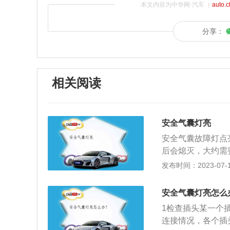
本文内容为中华网·汽车（
auto.
分享：
相关阅读
安全气囊灯亮
安全气囊故障灯点
后会熄灭，大约需
障。是气囊线控，
发布时间：2023-07-17
气囊电压低的信号
3、如果是真的故
安全气囊灯亮怎么
障、碰撞传感器故
1检查插头某一个
码，根据故障码找
连接情况，各个插
清除故障代码，重