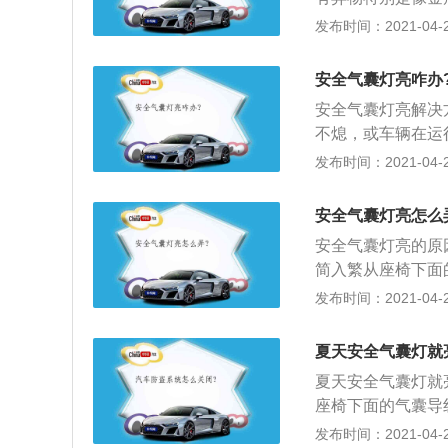
是汽车ECU传感
发布时间：2021-04-28
湿环境或者在洗车
安全气囊灯亮咋办
安全气囊灯亮解决
不熄，或车辆在运
就表示安全气囊可
发布时间：2021-04-26
感器、微处理器、
囊灯亮的原因可能
安全气囊灯亮怎么
故障灯亮起，千万
安全气囊灯亮的原
进行检修。万一需
简入繁从座椅下面
修店进行，市面上
传感器故障，解决
发布时间：2021-04-26
偿失；3、由于各
决方法：要检查你
规范标准，有不少
障，解决方法：更
不然，安全气囊在使
夏天安全气囊灯就
一次维修保养。
夏天安全气囊灯就
座椅下面的气囊导
障：更换驾驶员侧
发布时间：2021-04-26