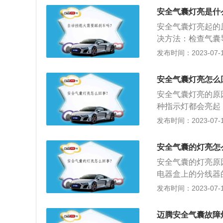
气囊的部分介绍：
MG跑车。
安全气囊灯亮是什
预紧机构，二是安
安全气囊灯亮起的
气囊组成。
决方法：检查气囊
侧面安全气囊传感
发布时间：2023-07-17
囊接头和气囊传感
单元。5、原因：
安全气囊灯亮怎么
动机自检时安全气
安全气囊灯亮的原
种指示灯都会亮起
2、用车过程中，
发布时间：2023-07-17
束插头虚接，插头
3、进行过车辆某
安全气囊的灯亮怎
开点火开关，安全
安全气囊的灯亮原
况，安装到位后，
电器盒上的分线器
故障以及数据读取
发布时间：2023-07-17
项，进行专业的检
全带配合使用，为
迈腾安全气囊故障
部受伤率减少百分