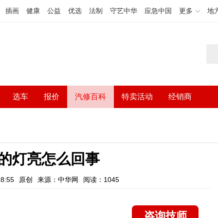
插画
健康
公益
优选
法制
守艺中华
应急中国
更多
地
选车
报价
汽修百科
特卖活动
经销商
的灯亮怎么回事
8:55
原创
来源：中华网
阅读：1045
咨询技师