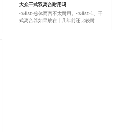
室，最后形成废气排出，就可以让三元
无法制作，需要将车辆送到修理厂或4s
造成烧机油。<&list>3、机油粘度。使用
大众干式双离合耐用吗
催化器得到清洗，排气管堵塞的情况就
店；<&list>2.车辆半轴套管防尘罩破
机油粘度过小的话，同样会有烧机油现
<&list>总体而言不太耐用。<&list>1、干
能够得到解决。
裂，破裂后会出现漏油现象，使半轴磨
象，机油粘度过小具有很好的流动性，
式离合器如果放在十几年前还比较耐
损严重，磨损的半轴容易损坏，产生异
容易窜入到气缸内，参与燃烧。<&list>
用，但是由于现在的汽车发动机动力输
响；<&list>3.稳定器的转向胶套和球头
4、机油量。机油量过多，机油压力过
出越来越高，使得干式离合器散热不足
老化，一般是使用时间过长造成的。解
大，会将部分机油压入气缸内，也会出
的缺陷也逐渐暴露出来。<&list>2、由于
决方法是更换新的质量好的转向橡胶套
现烧机油。<&list>5、机油滤清器堵塞：
干式双离合的工作环境暴露在空气中，
和球头。
会导致进气不畅，使进气压力下降，形
而离合器的散热也是通离合器罩上面的
成负压，使机油在负压的情况下吸入燃
几个小孔来进行散热。但是在行驶过程
烧室引起烧机油。<&list>6、正时齿轮或
中变速箱需要换挡，就不得不使得离合
链条磨损：正时齿轮或链条的磨损会引
器频繁工作。<&list>3、长时间的低速行
起气阀和曲轴的正时不同步。由于轮齿
驶以及过于频繁的启停，导致离合器的
或链条磨损产生的过量侧隙，使得发动
温度不断升高，而低速行驶时空气流动
机的调节无法实现：前一圈的正时和下
效率不高，无法将离合器中的热量有效
一圈可能就不一样。当气阀和活塞的运
的带走，导致离合器内部的温度不断升
动不同步时，会造成过大的机油消耗。
高，加速离合器的磨损。
解决方法：更换正时齿轮或链条。<&list
>7、内垫圈、进风口破裂：新的发动机
设计中，经常采用各种由金属和其他材