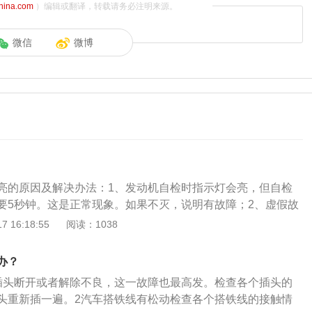
china.com
）编辑或翻译，转载请务必注明来源。
微信
微博
亮的原因及解决办法：1、发动机自检时指示灯会亮，但自检
要5秒钟。这是正常现象。如果不灭，说明有故障；2、虚假故
导致气囊灯亮的原因有很多。比如电池严重不足，气囊会反馈
 16:18:55
阅读：1038
，产生故障码，可以盘查线路，查看电池情况，在进行维修。
障，涉及的原因有很多，比如安全气囊故障、安全气囊游丝故
办？
障、安全气囊插头松动、断路等。需要及时用诊断仪读取故障
插头断开或者解除不良，这一故障也最高发。检查各个插头的
到故障点并排除。故障历史达到ECU的容错极限。使用诊断仪
头重新插一遍。2汽车搭铁线有松动检查各个搭铁线的接触情
新打车。如果灯持续点亮，则仍存在电流故障。（1）安全气