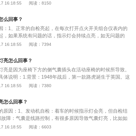
到接触是否不良，最好的办法是把每处的打铁连接都紧固一
 16:18:55
阅读：8150
指示灯在车辆启动6到8秒后依然闪烁或长亮不熄，或车辆在运
囊指示灯闪烁5秒后长亮，出现这两种情况就表示安全气囊可
要尽快到4S店进行检修。（2）安全气囊游丝故障：汽车仪表
怎么回事？
灯就会闪烁，只需把松垮的汽车安全气囊插头给插好，以后再
因：1、正常的自检亮起，在每次打开点火开关组合仪表内的
消除就可以。（3）碰撞传感器故障：辆在行驶中产生剧烈振
起，如果系统有问题的话，指示灯会持续点亮，如无问题的
电气连接器可能从碰撞传感器上脱落。（4）安全气囊插头松
会自动熄灭。2、在用车过程中，安全气囊灯突然亮起，这种
 16:18:55
阅读：7394
插头拔开，找一段铜网线芯，铜丝长度小于插头深度2MM，铜
就是车辆座椅侧面的气囊线束插头虚接，插头位置在座椅下，
插头母侧孔中，黄色插头复位，故障解决。安全气囊的气体发
插头出现了偶尔断开的情况。还有就是安全气囊系统的各种传
灯亮怎么回事？
一些化学药物，按道理来说这些化学药物的有效期决定着安全
制单元出现了问题。3、进行过车辆某些部位的拆装后，由于
气囊也是有保质期的，一般我们的车辆在每隔1到2万公里就要
灯亮是因为座椅下方的侧气囊插头在活动座椅的时候所导致。
还没有安装到位，就打开了点火开关，安全气囊控制单元就会
修，8到10年后要重点检查气囊的有效性，必要时要进行更
体说明：1.背景：1948年战后，第一款路虎诞生于英国。这
点亮安全气囊灯。这种情况，安装到位后，清除故障码即可。
业的4S店去进行更换，不要贪图小便宜。因使用有技术缺陷或
制工作车。这是由英国Rover汽车公司的Spencer和Mauric
 16:18:55
阅读：7380
致死的事件时有发生，为了自己的人身安全，也为了车上乘客
造出的一款新车型，完美实现简单实用性与稳定性的结合。这款车
不要为了省钱购买劣质的气囊。
，到20世纪50年代中期，路虎的名字已成为耐用性和出色越野
亮怎么回事？
论是军方、从事农业的客户，还是要求苛刻的急救服务行业，
的原因：1、发动机自检：着车的时候指示灯会亮，但自检结
品质。2.公司历程：1966年罗孚公司并入利兰汽车公司，成
假故障：气囊是线路控制，有很多原因导致气囊灯亮，比如如
-罗孚-凯旋部，1988年被英国宇航公司收购，1989年正式更
气囊就会回馈某个气囊电压低的信号，产生故障码；3、安全
 16:18:55
阅读：6603
90年又与日本本田汽车公司在技术和资金上进行合作，1994年
丝故障、碰撞传感器故障、气囊插头松动、线路断路。以下为
司接管。现该集团生产的汽车产品分为三类：越野车、轿车和