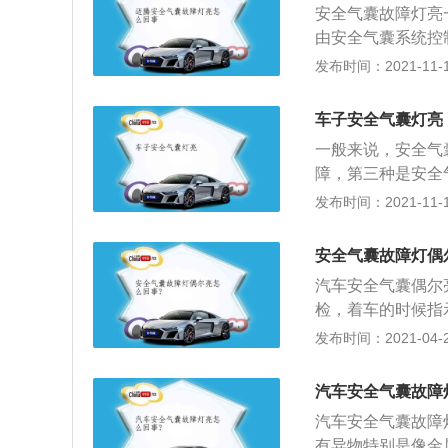
安全气囊故障灯亮
由安全气囊系统控
时，点火和起动信
发布时间：2021-11-10
囊指示灯应当闪亮
起动，气囊指示灯
车子安全气囊灯亮
一种指示灯的情况
一般来说，安全气
而不闪烁。2、如
障，第三种是安全
转时灯亮。4、如
三秒左右的自检时
发布时间：2021-11-10
地发光。如果出现
几秒钟之后就会熄
当请人检验安全气
故障，线路故障就
码。需要注意的是
安全气囊故障灯偶
严重，安全气囊就
连续发光约5s。
汽车安全气囊偶尔
需要到4s店去消
检，着车的时候指
气囊出现问题，安
象，如果一直不灭
发布时间：2021-04-28
有气囊游丝故障、
导致气囊灯亮，比
需要及时用故障码
产生故障码，这种
地的4s店请专业
汽车安全气囊故障
如安全气囊故障、
汽车安全气囊故障
等，需要及时用诊
有异物特别是像金