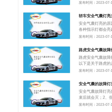
况，一般肉眼看不
发布时间：2023-07-17
囊故障：安全气囊
遍。
行过程中，安全气
能出现故障。那就
轿车安全气囊灯亮
上的气襄故障指示
安全气囊灯亮的原
用电脑把常见故障
各种指示灯都会亮
动或遇到事故时，
话，如果没有问题
发布时间：2023-07-17
动、断路：把黄色
情况最常见的原因
丝顺直，放入黄色
座椅频繁调整致使
路虎安全气囊故障
生装置实际上就是
感器，各种气囊控
气囊的寿命。安全
路虎安全气囊故障
安全气囊系统部件
注意安全气囊的检
以下是关于路虎的具
记载故障码，从而
换，最好选择到专
是一款简单、新颖的铝
发布时间：2023-07-17
伪冒的安全气囊而
eWilks兄弟制
的生命安全，千万
很快取得巨大成功
安全气囊的故障灯
性能的代名词。无
安全气囊故障灯亮
都赞叹于路虎的完美
束后就会灭；2、
为利兰公司的美洲虎
果电瓶亏电严重，
发布时间：2023-07-17
名为罗孚集团，19
气囊故障、气囊游
终于被德国宝马公