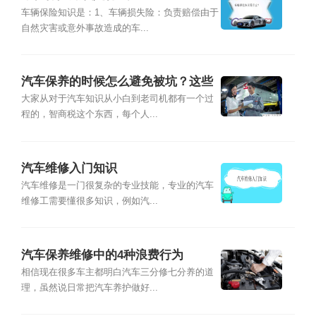
车辆保险知识是：1、车辆损失险：负责赔偿由于
自然灾害或意外事故造成的车...
汽车保养的时候怎么避免被坑？这些
保养知识一定要知道
大家从对于汽车知识从小白到老司机都有一个过
程的，智商税这个东西，每个人...
汽车维修入门知识
汽车维修是一门很复杂的专业技能，专业的汽车
维修工需要懂很多知识，例如汽...
汽车保养维修中的4种浪费行为
相信现在很多车主都明白汽车三分修七分养的道
理，虽然说日常把汽车养护做好...