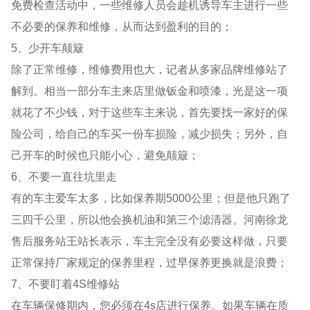
免费检查活动中，一些维修人员会趁机诱导车主进行一些
不必要的保养和维修，从而达到盈利的目的；
5、少开车颠簸
除了正常维修，维修费用也大，记者从多家品牌维修站了
解到。相当一部分车主来店里做钣金和喷漆，光是这一项
就花了不少钱，对于这些车主来说，首先要找一家好的保
险公司，给自己的车买一份车损险，减少损失；另外，自
己开车的时候也只能小心，避免颠簸；
6、不要一直往坑里走
有的车主爱车太多，比如保养期5000公里；但是他只跑了
三四千公里，所以他会换机油和第三个滤清器。河南徐龙
售后服务站王站长表示，车主完全没有必要这样做，只要
正常保持厂家规定的保养里程，过早保养更换就是浪费；
7、不要盯着4S维修站
在车辆保修期内，您必须在4s店进行保养。如果车辆在质