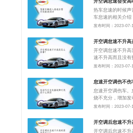
开空调怠速会变高
断空调开启状态，
热车怠速的时候声
故障导致空调间歇
车怠速的相关介绍
态，所以不会影响
机在空档的情况下
发布时间：2023-07-17
怠速转速，造成怠
过调整风门大小等
时，如果完全放松
开空调怠速不升高
因：直接原因，指
开空调怠速不升高
从而造成各汽缸功
速不升高而且没有
控系统不正常，导
高这是正常的事情
发布时间：2023-07-17
怠速不稳。
汽车的影响都很小
压缩机会工作，所
怠速开空调伤不伤
要注意的是，上车
怠速开空调伤车。
的降低车内的温度
烧不充分，增加发
也很大，不仅仅会
加发动机内的积碳
发布时间：2023-07-17
间怠速对汽车本身
毒的现象，不仅对
调，不光会对发动
中氧气反应后燃烧
内也会进入一些一
开空调后怠速不升
中的氧气反应后燃
开空调后怠速不升