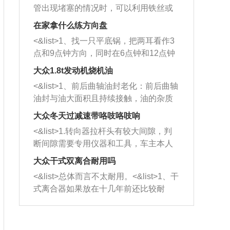
管出现堵塞的情况时，可以利用铁丝或
者是细棍，直接将杂物给取出来，如果
在家拿什么练方向盘
堵塞情况比较严重，也可以采取应急措
<&list>1、找一只平底锅，把两耳看作3
施。 <&list>2、直接利用木棍将所有的
点和9点钟方向，同时在6点钟和12点钟
杂物推到排气管里面的位置处，然后将
方向做一个标记。 <&list>2、双手握住
三元催化器拆解开，就可以将堵塞的东
大众1.8t发动机烧机油
平底锅两耳，然后往左打半圈、一圈、
西取出来。但如果是因为积碳过多引起
<&list>1、前后曲轴油封老化：前后曲轴
一圈半的练习，往右同样也要打相同的
的堵塞，就需要将三元催化器泡在草酸
油封与油大面积且持续接触，油的杂质
圈数。 <&list>3、最后强调要反复练
中进行清洗。 <&list>3、也可以利用清
和发动机内持续温度变化使其密封效果
习，这样就可以形成肌肉记忆，在真实
大众冬天过减速带咯吱咯吱响
洗剂对堵塞的情况得到解决，将清洗剂
逐渐减弱，导致渗油或漏油。<&list>2、
驾驶车辆时，不需要记忆也能打好方
放在燃油箱中，与燃油混合后，车辆启
<&list>1.转向器拉杆头有较大间隙，判
活塞间隙过大：积碳会使活塞环与缸体
向。
动时，就可以和汽油一起进入到燃烧
断间隙需要专用仪器和工具，车主本人
的间隙扩大，导致机油流入燃烧室中，
室，最后形成废气排出，就可以让三元
无法制作，需要将车辆送到修理厂或4s
造成烧机油。<&list>3、机油粘度。使用
大众干式双离合耐用吗
催化器得到清洗，排气管堵塞的情况就
店；<&list>2.车辆半轴套管防尘罩破
机油粘度过小的话，同样会有烧机油现
<&list>总体而言不太耐用。<&list>1、干
能够得到解决。
裂，破裂后会出现漏油现象，使半轴磨
象，机油粘度过小具有很好的流动性，
式离合器如果放在十几年前还比较耐
损严重，磨损的半轴容易损坏，产生异
容易窜入到气缸内，参与燃烧。<&list>
用，但是由于现在的汽车发动机动力输
响；<&list>3.稳定器的转向胶套和球头
4、机油量。机油量过多，机油压力过
出越来越高，使得干式离合器散热不足
老化，一般是使用时间过长造成的。解
大，会将部分机油压入气缸内，也会出
的缺陷也逐渐暴露出来。<&list>2、由于
决方法是更换新的质量好的转向橡胶套