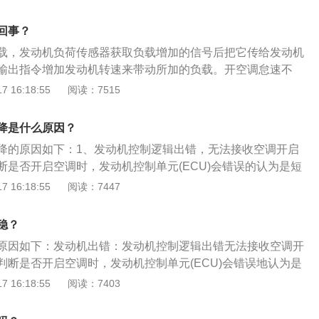
车助力泵的正常工作，后两个功能在停车时是完全用不到，保
。2、危害人体健康：停车时开空调十分危险，因为车辆在怠
回事？
不能充分燃烧，会产生一氧化碳，而空调正好处在外循环模式
载，发动机负荷传感器获取负载增加的信号后把它传给发动机
吸入车内，会造成车内人员一氧化碳中毒。特别是在堵车的时
输出指令增加发动机转速来带动所加的负载。开空调怠速不
正好对着前车的排气口。所以在堵车时最好切换到内循环模
1、发动机控制逻辑出错：无法接收空调开启的信号。当无法
 16:18:55
阅读：7515
时，发动机控制单元(ECU)会错误的认为是短暂的高负荷，试
怠速时的阻力。当发动机转速降下来的时候，又无法承受空调
降是什么原因？
次提高转速。来来回回，就表现成怠速不稳；2、空调控制电
降的原因如下：1、发动机控制逻辑出错，无法接收空调开启
空调开启信号。与第一条同理，因为无法判断空调开启状态，
断是否开启空调时，发动机控制单元(ECU)会错误的认为是短
怠速转速，表现成怠速不稳；3、空调电路故障：导致空调间歇
以提高转速抵消怠速时的阻力。当发动机转速降下来的时候，
 16:18:55
阅读：7447
工作时，空调压缩机皮带是空转无负载状态，所以不会影响发
缩机的负载，再次提高转速。来来回回，就表现成怠速不稳。
缩机连续间歇性工作导致发动机连续调整怠速转速，表现成怠
出错，无法发送空调开启信号：与第一条同理，因为无法判断
稳？
CU会连续调整怠速转速，表现成怠速不稳。3、空调电路故
原因如下：发动机出错：发动机控制逻辑出错无法接收空调开
性工作：当空调不工作时，空调压缩机皮带是空转无负载状
判断是否开启空调时，发动机控制单元(ECU)会错误地认为是
发动机负载。空调压缩机连续间歇性工作导致发动机连续调整
图以提高转速抵消怠速时的阻力。当发动机转速降下来的时
 16:18:55
阅读：7403
怠速不稳。
调压缩机的负载，再次提高转速。来来回回，就表现成怠速不
：空调控制电路出错，无法发送空调开启的信号。因为无法判