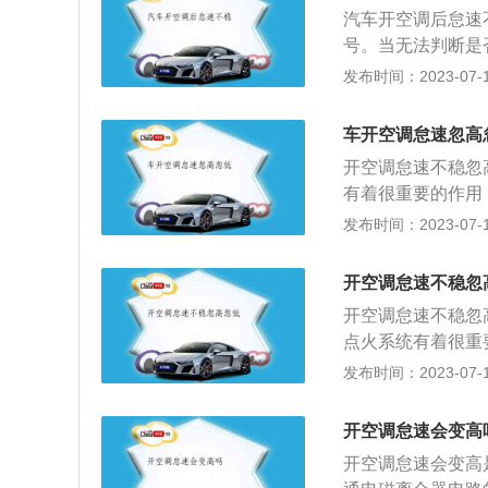
试图以提高转速抵
汽车开空调后怠速
调压缩机的负载，
号。当无法判断是
出错，空调控制电
的高负荷，试图以
发布时间：2023-07-17
态，ECU会连续
无法承受空调压缩
路。
置发动机控制逻辑
车开空调怠速忽高
同理，因为无法判
开空调怠速不稳忽
稳；解决办法：修
有着很重要的作用
当空调不工作时，
调时有怠速忽高忽
发布时间：2023-07-17
载。空调压缩机连
电。汽车如果出现
稳；解决办法：用
要及时进行检修，
机产生积碳严重：
开空调怠速不稳忽
调间接性工作；解
多时，冷启动喷油
开空调怠速不稳忽
修；4、发动机故
造成突然熄火；解
点火系统有着很重
信号，控制单元就
统故障；解决方法
易在开空调时有怠
发布时间：2023-07-17
力，在转速降下来
过多或者点火间隙
花塞。2、高压线
高转速，形成怠速
传感器等是否正常
高忽低。解决办法
法解决此问题或容
开空调怠速会变高
不良都会引发车身
气管内进入不该进
过多。节气门的主
气压力传感器。通
开空调怠速会变高
得怠速不稳。解决
加，喷油量也会增