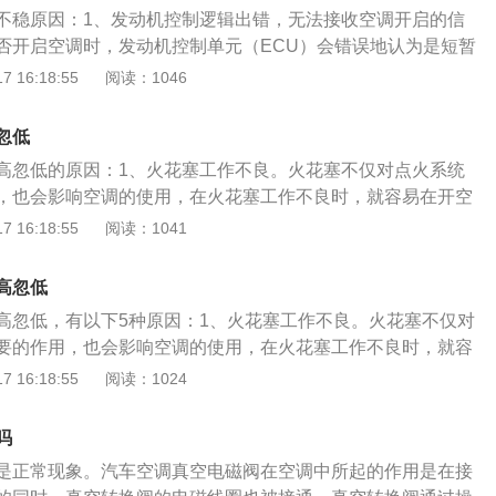
消怠速时的阻力。当发动机转速降下来的时候，又无法承受空
不稳原因：1、发动机控制逻辑出错，无法接收空调开启的信
再次提高转速；解决方法：需检查维修发动机；2、控制电路
否开启空调时，发动机控制单元（ECU）会错误地认为是短暂
路出错，无法发送空调开启信号。因为无法判断空调开启状
提高转速抵消怠速时的阻力。当发动机转速降下来的时候，又
 16:18:55
阅读：1046
调整怠速转速，表现成怠速不稳；解决方法：需检查维修控制电
机的负载，再次提高转速。就表现成怠速不稳；解决办法：重
；2、空调控制电路出错，无法发送空调开启信号。与第一条
忽低
断空调开启状态，ECU会连续调整怠速转速，表现成怠速不
高忽低的原因：1、火花塞工作不良。火花塞不仅对点火系统
复空调控制电路；3、空调电路故障，导致空调间歇性工作。
，也会影响空调的使用，在火花塞工作不良时，就容易在开空
空调压缩机皮带是空转无负载状态，所以不会影响发动机负
低的情况；解决办法：需要及时更换火花塞；2、高压线漏
 16:18:55
阅读：1041
续间歇性工作导致发动机连续调整怠速转速，表现成怠速不
了这样的问题，也容易在开空调时怠速忽高忽低；解决办法：
万用表直流挡测量接收头供电端及信号端对的电压；4、发动
查找漏电原因；3、进气系统漏气以及空调电路出现问题，空
发动机积碳是导致汽车抖动的主要原因，当发动机内部积碳过
高忽低
决办法：涉及问题众多，建议去维修厂或者4S店进行检查并检
头喷出的汽油会被积碳大量吸收，导致启动的混合气过稀，会
高忽低，有以下5种原因：1、火花塞工作不良。火花塞不仅对
障。如果发动机控制逻辑出现错误，就没有办法接收空调开启
决方法：清洗油路、检查怠速马达、清洗节气门；5、点火系
要的作用，也会影响空调的使用，在火花塞工作不良时，就容
会认为是短暂的高负荷，想要通过提高转速来消除怠速时的阻
：火花塞属于易损件，是需要定期更换的，若发现火花塞积碳
速忽高忽低的情况。解决办法：检查火花塞情况，及时更换火
 16:18:55
阅读：1024
以后，又没有办法承受空调压缩机负荷的原因，就需要再次提
过大则需要更换；6、油压问题，燃油供油压力以及进气压力
漏电。汽车如果出现了这样的问题，也容易在开空调时怠速忽
不稳；解决办法：建议车主去4S店或修理厂检查，个人车主无
，如果油泵供油压力不正常或进气压力传感器数值错误和工作
：需要及时查找漏电原因，进行检修。3、进气系统漏气，进
易使汽车产生新的问题，造成不必要的损失；5、节气门积碳
吗
抖动，甚至熄火；解决方法：维修或更换燃油供油压力以及进
入的空气、汽油蒸汽、燃烧废气，导致混合气过浓或过稀，使
要作用是控制进气量，进气量的多少会影响喷油。进气量增
常情况下，几乎所有车辆在开空调时怠速会有上升，一般提高
是正常现象。汽车空调真空电磁阀在空调中所起的作用是在接
办法：这一种情况需要尽快的检查进气系统，避免空调不能正
加。因此，节气门是一个控制进气量和向气缸内喷油量的装