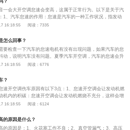
吗？
ECU会连续调整怠速转速，表现成怠速不稳。电路故障：电路
音一会大开空调怠速会变高，这属于正常行为。以下是关于汽
性工作。当空调不工作时，空调压缩机皮带是空转无负载状
：1、汽车怠速的作用：怠速是汽车的一种工作状况，指发动
发动机负载。空调压缩机连续间歇性工作导致发动机连续调整
运转。发动机怠速时的转速被称为怠速转速。怠速转速可以通
 16:18:55
阅读：7335
速不稳。
来调整其高低。怠速即是发动机“出力不出工”。在发动机运转
油门踏板，这时发动机就处于怠速状态。2、怠速不稳的原
是怎么回事？
机械零件脏污、磨损、安装不正确等，导致汽缸功率的变化，
需要检查一下汽车的怠速电机有没有出现问题，如果汽车的怠
率不平衡，致使发动机出现怠速不稳；间接原因，指发动机电
抖动，说明汽车没有问题。夏季汽车开空调，汽车的怠速会升
致混合气燃烧不良，造成各汽缸功率难以平衡，使发动机出现
，如果空调的制冷效果正常，无论是怠速升高还是不升高，对
 16:18:55
阅读：6776
，放心开车就行。以下是相关资料：1、夏季开空调时，因为
以汽车发动机的负荷就会相应的增大，同时油耗也会增加，需
车？
启动汽车之后，不要立即打开空调，其实这样做不仅不会快速
怠速开空调伤车原因有以下3点：1、怠速开空调会让发动机燃
，还会一定程度的损坏发动机。2、怠速开空调对汽车的影响
动机内的积碳：怠速开空调会让发动机燃烧不充分，这样会增
影响汽车的正常使用，还会影响人的身体健康，其实原地长时
。如果长时间怠速开着空调，在车内还可能会出现一氧化碳中
 16:18:55
阅读：6124
就有损耗，容易导致发动机内部积碳，在怠速的状态下使用空
车子有害处，对人也是有害处；2、汽车怠速时，燃油和空气
机的散热系统、电池系统和整个空调系统产生不良的影响，车
不完全：汽车怠速（车辆原地停车不踩油门）时，燃油和空气
氧化碳，会对车内人员的身体健康造成损伤。
高的原因是什么？
烧不完全，会产生更多含有一氧化碳的废气；3、一氧化碳会
高的原因是：1、火花塞工作不良；2、真空管漏气；3、高压