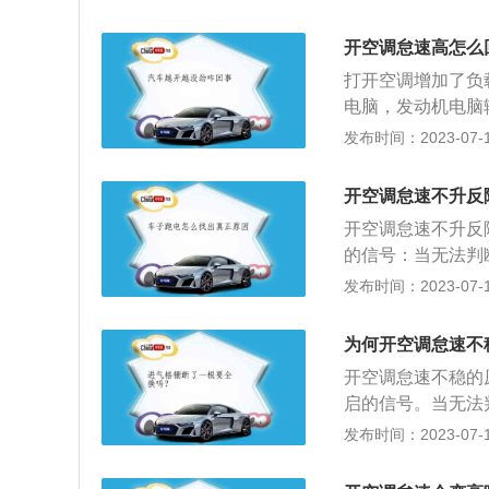
要维持着转向和刹
持运转是浪费动力
开空调怠速高怎么
速或低速时，汽油
打开空调增加了负
下就会将一氧化碳
电脑，发动机电脑
候，空调的进气口
稳，有以下原因：
发布时间：2023-07-17
式。
判断是否开启空调
图以提高转速抵消
开空调怠速不升反
压缩机的负载，再
开空调怠速不升反
路出错：无法发送
的信号：当无法判
ECU会连续调整
暂的高负荷，试图
发布时间：2023-07-17
性工作。当空调不
又无法承受空调压
动机负载。空调压
2、空调控制电路
速不稳。
为何开空调怠速不
空调开启状态，E
开空调怠速不稳的
障，导致空调间歇
启的信号。当无法
态，所以不会影响
短暂的高负荷，试
发布时间：2023-07-17
怠速转速，表现成
候，又无法承受空
稳。空调电路出错