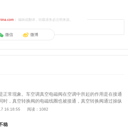
china.com
）编辑或翻译，转载请务必注明来源。
微信
微博
是正常现象。车空调真空电磁阀在空调中所起的作用是在接通
同时，真空转换阀的电磁线圈也被接通，真空转换阀通过操纵
门开度增大，从而使怠速转速提高。空调怠速不稳的原因如
 16:18:55
阅读：1082
障，发动机控制逻辑出错，无法接收空调开启的信号。当无法
时，发动机控制单元（ECU）会错误地认为是短暂的高负荷，
不稳