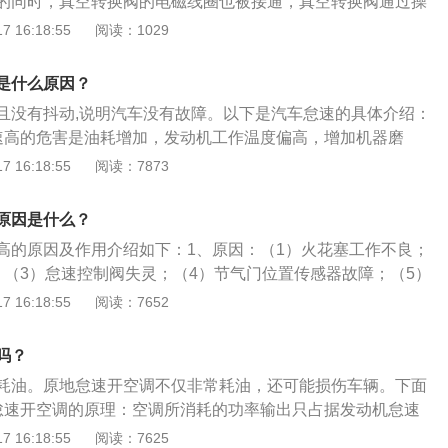
属于正常。开空调时，空调压缩机是用空调压缩机皮带驱动的，皮带
的同时，真空转换阀的电磁线圈也被接通，真空转换阀通过操
机故障。如果发动机控制逻辑出现错误，就没有办法接收空调
碳过多也会导致怠速忽高忽低。解决办法：清理节气门周围积
。所以为了保证怠速状态下不会因为额外的发动机负载而熄
气门开度增大，从而使怠速转速提高。正常情况下，几乎所有
 16:18:55
阅读：1029
元就会认为是短暂的高负荷，想要通过提高转速来消除怠速时
门。
皮带传动空调压缩机的车辆怠速都会有所上升。电喷发动机都
会有上升，一般提高100至150RPM都属于正常。开空调
下来以后，又没有办法承受空调压缩机负荷的原因，就需要再
，控制和调整合适的怠速，保持发动机在低功耗状态下保持运
用空调压缩机皮带驱动的，皮带驱动力来自于发动机。所以为
怠速不稳。解决办法：建议车主到4S店或修理厂维修。5、长
是什么原因？
不会因为额外的发动机负载而熄火，电喷控制，且皮带传动空
节气门产生积碳导致。阻碍发动机的进气，导致发动机动力不
且没有抖动,说明汽车没有故障。以下是汽车怠速的具体介绍：
速都会有所上升。电喷发动机都有发动机控制单元，控制和调
机。解决办法：建议车主定期保养车辆或及时清理积碳。
速高的危害是油耗增加，发动机工作温度偏高，增加机器磨
持发动机在低功耗状态下保持运转，不被熄灭。如果只有开空
：怠速低的危害是起步容易熄火，如果频繁启动，损害发动机
 16:18:55
阅读：7873
，有以下原因：1、发动机控制逻辑出错，无法××接收××空调
速过低，还很有可能导致车辆在行驶中熄火，长期发动机缸内
法判断是否开启空调时，发动机控制单元ECU会错误地认为是
速无力。3、调整怠速前提条件：发动机温度正常、气门间隙
图以提高转速抵消怠速时的阻力。当发动机转速降下来的时
原因是什么？
况正常、各管道密封良好、阻风门全开、节气门能够关闭严密
调压缩机的负载，再次提高转速。来来回回，就表现成怠速不
高的原因及作用介绍如下：1、原因：（1）火花塞工作不良；
电路出错，无法发送空调开启信号。因为无法判断空调开启状
；（3）怠速控制阀失灵；（4）节气门位置传感器故障；（5）
调整怠速转速，表现成怠速不稳。3、空调电路故障，导致空调
；（6）进气系统漏气。2、空调的作用：（1）利用制冷剂的
 16:18:55
阅读：7652
调不工作时，空调压缩机皮带是空转无负载状态，所以不会影
制冷效果；（2）除去汽车内空气的尘埃、臭味、烟气以及有
调压缩机连续间歇性工作导致发动机连续调整怠速转速，表现
气变得清新，对车内空气进行加湿，提高车内空气的相对湿
吗？
耗油。原地怠速开空调不仅非常耗油，还可能损伤车辆。下面
怠速开空调的原理：空调所消耗的功率输出只占据发动机怠速
，但怠速开空调，发动机不仅要带动着空调压缩机，同时也需
 16:18:55
阅读：7625