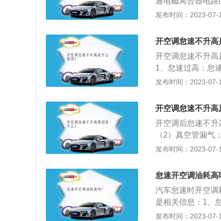
100至150都
通电磁离合器电路
常工作。4、发动
置。如果节气门积
驱动力来自发动机
纵杆使化油器的节
发布时间：2023-07-17
开启信号，控制单
碳，定期检查节气
火，电喷控制，且
车辆在开空调时怠速
的阻力，在转速降
有发动机控制单元
时，空调压缩机是
次提高转速，形成
开空调怠速不升高
转，不被熄灭。
了保证怠速状态下
时间不保养车辆，
开空调怠速不升高
调压缩机的车辆怠
足或勉强带动压缩
1、怠速过高：怠
整合适的怠速，保
损。2、怠速过低
发布时间：2023-07-17
调下才会怠速不稳
和启动机。另外怠
开启的信号。当无
容易积碳，导致加
短暂的高负荷，试
开空调怠速不升高
适当、点火系统情
候，又无法承受空
开空调后怠速不升
等。
稳。2、空调控制
（2）真空管漏气
态，ECU会连续
怠速步进马达故障
发布时间：2023-07-17
间歇性工作。当空
不断变态循环达到
响发动机负载。空
毒气体，使车内空
怠速开空调油耗高
成怠速不稳。
度。
汽车怠速时开空调
是相关信息：1、
能量的很小一部分
发布时间：2023-07-17