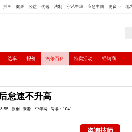
插画
健康
公益
优选
法制
守艺中华
应急中国
更多
地
选车
报价
汽修百科
特卖活动
经销商
后怠速不升高
8:55
原创
来源：中华网
阅读：1041
咨询技师