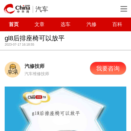
汽车
首页
文章
选车
汽修
百科
gl8后排座椅可以放平
2023-07-17 16:18:55
汽修技师
我要咨询
汽车维修技师