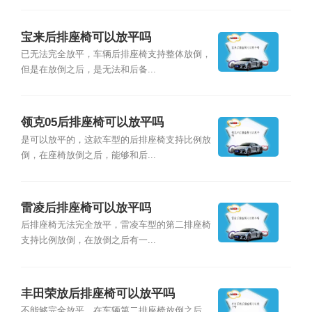
宝来后排座椅可以放平吗
已无法完全放平，车辆后排座椅支持整体放倒，
但是在放倒之后，是无法和后备...
领克05后排座椅可以放平吗
是可以放平的，这款车型的后排座椅支持比例放
倒，在座椅放倒之后，能够和后...
雷凌后排座椅可以放平吗
后排座椅无法完全放平，雷凌车型的第二排座椅
支持比例放倒，在放倒之后有一...
丰田荣放后排座椅可以放平吗
不能够完全放平，在车辆第二排座椅放倒之后，