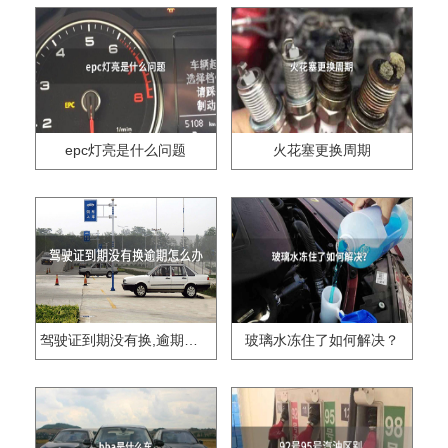
epc灯亮是什么问题
火花塞更换周期
驾驶证到期没有换,逾期怎么办??
玻璃水冻住了如何解决？