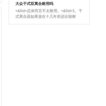
室，最后形成废气排出，就可以让三元
无法制作，需要将车辆送到修理厂或4s
造成烧机油。<&list>3、机油粘度。使用
大众干式双离合耐用吗
催化器得到清洗，排气管堵塞的情况就
店；<&list>2.车辆半轴套管防尘罩破
机油粘度过小的话，同样会有烧机油现
<&list>总体而言不太耐用。<&list>1、干
能够得到解决。
裂，破裂后会出现漏油现象，使半轴磨
象，机油粘度过小具有很好的流动性，
式离合器如果放在十几年前还比较耐
损严重，磨损的半轴容易损坏，产生异
容易窜入到气缸内，参与燃烧。<&list>
用，但是由于现在的汽车发动机动力输
响；<&list>3.稳定器的转向胶套和球头
4、机油量。机油量过多，机油压力过
出越来越高，使得干式离合器散热不足
老化，一般是使用时间过长造成的。解
大，会将部分机油压入气缸内，也会出
的缺陷也逐渐暴露出来。<&list>2、由于
决方法是更换新的质量好的转向橡胶套
现烧机油。<&list>5、机油滤清器堵塞：
干式双离合的工作环境暴露在空气中，
和球头。
会导致进气不畅，使进气压力下降，形
而离合器的散热也是通离合器罩上面的
成负压，使机油在负压的情况下吸入燃
几个小孔来进行散热。但是在行驶过程
烧室引起烧机油。<&list>6、正时齿轮或
中变速箱需要换挡，就不得不使得离合
链条磨损：正时齿轮或链条的磨损会引
器频繁工作。<&list>3、长时间的低速行
起气阀和曲轴的正时不同步。由于轮齿
驶以及过于频繁的启停，导致离合器的
或链条磨损产生的过量侧隙，使得发动
温度不断升高，而低速行驶时空气流动
机的调节无法实现：前一圈的正时和下
效率不高，无法将离合器中的热量有效
一圈可能就不一样。当气阀和活塞的运
的带走，导致离合器内部的温度不断升
动不同步时，会造成过大的机油消耗。
高，加速离合器的磨损。
解决方法：更换正时齿轮或链条。<&list
>7、内垫圈、进风口破裂：新的发动机
设计中，经常采用各种由金属和其他材