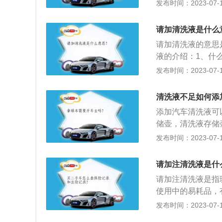
璃水的使用主要看
发布时间：2023-07-17
天气冷使用一般的
加一些防蚊虫的玻
请加清洗液是什么
积，不同品牌的玻
请加清洗液的意思
些细节方面的东西
液的介绍：1、什
耗品，当汽车玻璃
发布时间：2023-07-17
用。2、什么是清
玻璃水主要由水、
清洗液不足如何添
添加汽车清洗液可
储壶，清洗液存储
壶，添加清洗液即
发布时间：2023-07-17
汽车夹层玻璃清洗
水喷出，代表汽车
请加注清洗液是什
汽车清洗液归属于
请加注清洗液是指
速公路行驶时，清
使用中的易耗品，
有清洗液情况下好
液用完的时候就会
发布时间：2023-07-17
店、检修店加注，
1、行车时使用玻
注清洗液的过程中