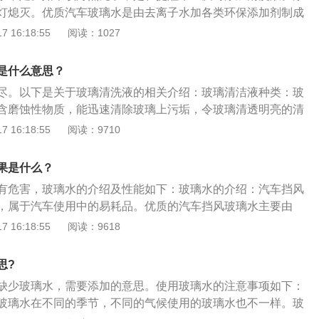
行，建议车主去4S店或修理厂进行维修，车主个人无法解决此
灯熄灭。优质汽车玻璃水是由去离子水加各类环保添加剂制成
产生新的问题，造成不必要的损失。
有去污、驱水、防冻、抗静电、防腐蚀等功能。汽车玻璃水的
 16:18:55
阅读：1027
能：玻璃水是由多种表面活性剂及添加剂复配而成。表面活性
渗透、增容等功能，从而起到清洗去污的作用；2、防冻性
是什么意思？
体冰点，从而起到防冻作用，能很快溶解冰霜；3、防雾性
尽。以下是关于玻璃清洗液的相关介绍：玻璃清洁液种类：玻
成一层单分子保护层。这层保护膜能防止形成雾滴，保证风挡
含磨蚀性物质，能迅速清除玻璃上污垢，令玻璃清透明亮的清
野清晰；4、抗静电性能：用玻璃水清洗后，吸附在玻璃表面
般汽车玻璃以至有机玻璃及塑料窗，如挡风玻璃及天窗等。玻
 16:18:55
阅读：9710
表面电荷，抗静电性能。汽车清洗液属于汽车使用中的易耗
玻璃水，一般来说，我国汽车用品零售市场上的玻璃清洁液可
多的环境下以及在雨天跑高速路时，清洗液的消耗会非常快，
季常用清洗液，一种专为冬季使用的防冻型玻璃清洁液，一种
期检查最为保险，自己随车备好清洗液，以便在没有清洗液时
果是什么？
输储存：运输时应轻装轻卸，防止碰撞。产品应储存于阴凉干
果没有，可以选择自行买来加注或是去4s店、维修店帮忙加
有危害，玻璃水的介绍及性能如下：玻璃水的介绍：汽车挡风
清水，这样会对雨刮跟玻璃造成损伤。自行加注清洗液的时候
，属于汽车使用中的易耗品。优质的汽车挡风玻璃水主要由
的玻璃水，如是高浓缩的玻璃水需按照说明比例兑水稀释添
、缓蚀剂及多种表面活性剂组成，汽车挡风玻璃水俗称玻璃
 16:18:55
阅读：9618
满。
：清洗性能；车窗净是由多种表面活性剂及添加剂复配而成，
有润湿、渗透、增溶等功能，从而起到清洗去污的作用。防冻
思?
二醇的存在，能显着降低液体的冰点，从而起到防冻的作用。
缺少玻璃水，需要添加的意思。使用玻璃水的注意事项如下：
玻璃水在不同的季节，不同的气候使用的玻璃水也不一样。玻