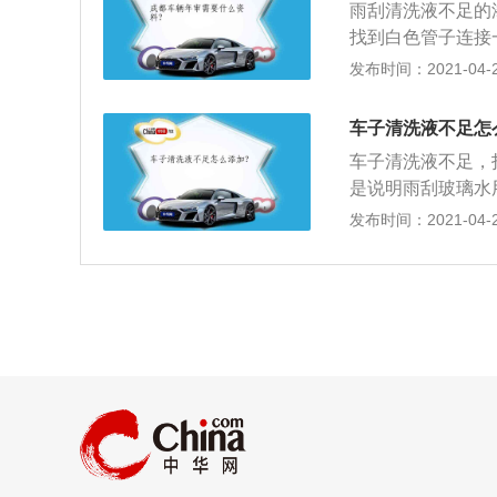
雨刮清洗液不足的
洗车窗玻璃后，吸
找到白色管子连接
性能。5.润滑性
盖子，直接加水就
发布时间：2021-04-26
擦，并防止划伤。
为两种，液态雨刮
态的，固态的携带
车子清洗液不足怎
地方使用，建议选
车子清洗液不足，
刮水然后再加入大
是说明雨刮玻璃水
色，雨刮水和清水
2、清洗液用完了
发布时间：2021-04-26
驶视线。固态雨刮
就会提示车主进行
了，如果汽车挡风