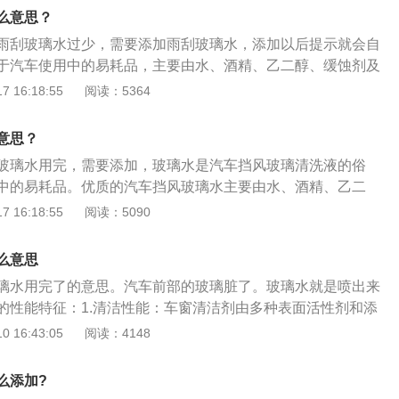
车窗结冰；4、防止车窗出现静电。玻璃水的添加方法是：1、
过满。清洗液不足的伤害在尘土较多的条件下还有在下雨天在
么意思？
玻璃水加注口；2、打开盖子将玻璃水倒入玻璃水容器中；3、
挡风玻璃一旦发生模糊不清，在沒有清洗液的情况下需要雨刷
雨刮玻璃水过少，需要添加雨刮玻璃水，添加以后提示就会自
线即可。
璃会清理不干净，对出行安全产生很大的风险。沒有汽车清洗
于汽车使用中的易耗品，主要由水、酒精、乙二醇、缓蚀剂及
动喷水实际操作杆，会导致电动机超温造成昂贵的检修花费。
成。汽车不喷玻璃水的原因：1、玻璃水太少；2、水管漏，如
 16:18:55
阅读：5364
水管接口脱落等；3、滤网堵塞，使用劣质玻璃水或使用自来
口堵塞，前挡风玻璃打蜡将喷水口糊住或经常使用劣质玻璃
意思？
损坏或电路故障。
玻璃水用完，需要添加，玻璃水是汽车挡风玻璃清洗液的俗
中的易耗品。优质的汽车挡风玻璃水主要由水、酒精、乙二
表面活性剂组成。玻璃水的性能特点：1、清洗性能；2、防冻
 16:18:55
阅读：5090
能；4、抗静电性能；5、润滑性能；6、防腐蚀性能；7、高效
水、不留水痕、持久光洁；9、保护配方，不损伤物品表面；1
么意思
防冻，不易附尘。
璃水用完了的意思。汽车前部的玻璃脏了。玻璃水就是喷出来
的性能特征：1.清洁性能：车窗清洁剂由多种表面活性剂和添
面活性剂通常具有润湿，渗透和增溶的功能，从而起到清洁和
 16:43:05
阅读：4148
防冻性能：可大大降低液体的凝固点，从而起到防冻作用，并能
防雾性能：在玻璃表面上会形成单分子保护层。这种保护膜可以
么添加?
并确保挡风玻璃清晰透明，并且视野清晰。4.抗静电性能：清