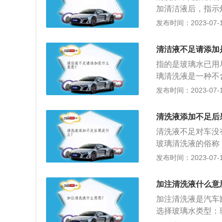
度先远后近依次进
加清洁液后，指示
问题或容易使汽车
的车用玻璃水，具
发布时间：2023-07-17
作用：1、清洗性
剂通常具有润湿、
清洁液不足请添加
能：能显著降低液
指的是玻璃水已用
能：玻璃表面会形
璃清洗液是一种不
玻璃清澈透明，视
洁用品。适用于一
发布时间：2023-07-17
物质，能消除玻璃
璃清洁液的俗称是
品。汽车在灰尘较
分三种：一种是夏
最好是在平时做定
清洗液添加不足后
是特效防冻型。运
候好随时加注。如
清洗液不足对车没
燥通风处。
注。切勿直接加注
玻璃清洗液的俗称
需要注意选用合适
水、酒精、乙二醇
发布时间：2023-07-17
加，且不要加注过
水。玻璃水的性能
表面活性剂通常具
加注清洗液什么意
性能；有酒精、乙
加注清洗液是汽车
选择玻璃水类型：