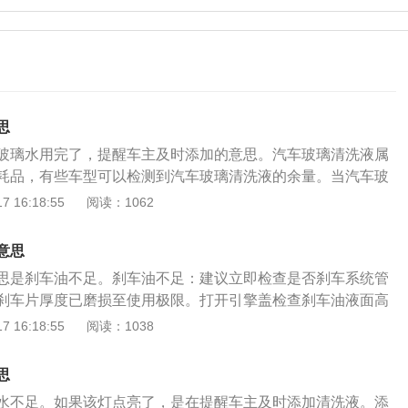
思
玻璃水用完了，提醒车主及时添加的意思。汽车玻璃清洗液属
耗品，有些车型可以检测到汽车玻璃清洗液的余量。当汽车玻
候，玻璃水故障灯就会亮起来提醒车主及时添加，以免影响正
 16:18:55
阅读：1062
玻璃水主要由水、酒精、乙二醇、缓蚀剂及多种表面活性剂组
璃透明度下降的时候喷一喷玻璃水，就能够给有个明朗清晰的
意思
时玻璃上的灰尘会散射光线，就需要喷一喷玻璃水，让前挡风
思是刹车油不足。刹车油不足：建议立即检查是否刹车系统管
明状态。
刹车片厚度已磨损至使用极限。打开引擎盖检查刹车油液面高
上限位置，表示不缺刹车油或刹车片无磨损；如果刹车油在中
 16:18:55
阅读：1038
有漏油或刹车片有磨损，这时候就需要更换刹车片或进行维
首先把车子停好；然后将机盖打开；刹车油盖打开；再把油抽
思
新的制动液。另外，放空顺序应根据各个分泵油管到总泵的长
水不足。如果该灯点亮了，是在提醒车主及时添加清洗液。添