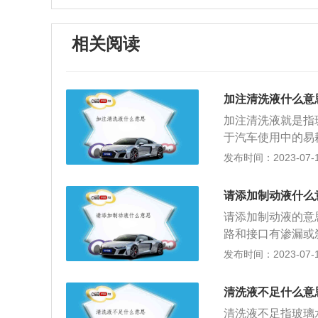
相关阅读
加注清洗液什么意
加注清洗液就是指
于汽车使用中的易
璃清洗液用完的时
发布时间：2023-07-17
常使用。汽车挡风
成。当车前挡风玻
请添加制动液什么
视野。在夜间行车
请添加制动液的意
玻璃保持在最佳透
路和接口有渗漏或
度，如果刹车油在
发布时间：2023-07-17
限或下限，则表示
修。添加方法如下
清洗液不足什么意
出来；最后再添加
清洗液不足指玻璃