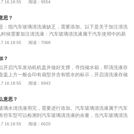
温度，比如在冬天的时候使用的玻璃水就需要能够防冻，冬天
 16:18:55
阅读：9554
玻璃水很容易结冰。在夏天的时候南方的蚊虫比较多，就需要
璃水。了解玻璃水容积：玻璃水的使用一般都是有标准的容
意思？
璃水，容积的标准不一样，在购买玻璃水的时候一定要注意这
是：指汽车玻璃清洗液缺乏，需要添加。以下是关于加注清洗
，当需要更换玻璃水品牌的时候一定要先了解容积。
么时候需要加注清洗液：汽车玻璃清洗液属于汽车使用中的易
清洗液用完的时候就会提醒车主及时添加，以免影响正常使
 16:18:55
阅读：7068
洗液：就是指汽车挡风玻璃水，俗称玻璃水。优质的汽车挡风
酒精、乙二醇、缓蚀剂及多种表面活性剂组成。
加？
以开启汽车发动机机盖并做好支撑，寻找储水箱，即清洗液存
壶盖上方一般会印有扇型并含有喷水的标示，开启清洗液存储
可，加注至液位处在最大道路标线和最少道路标线中间即可。
 16:18:55
阅读：6943
液又被称为玻璃水，在喷水的过程中觉得喷水位置较低或没有
清洗液不足，添加清洗液即可，紧急情况可暂时用清水代替。
么意思？
汽车应用中的消耗品，汽车在尘土较多的条件下或下雨天在高
玻璃水清洗液用完，需要进行添加。汽车玻璃清洗液属于汽车
洗液的损耗会加快，需要定期维护，需要常备清洗液，便于沒
有些车型可以检测到汽车玻璃清洗液的余量，当汽车玻璃清洗
随时加注。无清洗液时，可以选择自主购买加注或者去汽车4S
提醒车主及时添加，以免影响正常使用。玻璃水的作用是：
 16:18:55
阅读：6620
切忌立即加注清水，会对雨刮器跟夹层玻璃导致损害。自主加
璃水让前挡风玻璃保持在透明状态；2、延缓玻璃和雨刮器的寿
必须采用适合的玻璃水，如果是高浓的玻璃水需依照占比加水