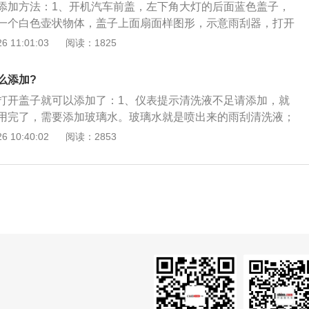
添加方法：1、开机汽车前盖，左下角大灯的后面蓝色盖子，
附在玻璃表面的物质可以消除玻璃表面的电荷，并具有抗静电
一个白色壶状物体，盖子上面扇面样图形，示意雨刮器，打开
能：粘度大，可以起到润滑作用，减少刮水器与玻璃之间的摩
可以了，如果不太有泡沫了，可以掺点洗洁精；2、雨刮水分
 11:01:03
阅读：1825
水和固态雨刮精，功效都差不多。如果您想省事就直接选择固
方便，可以随时在车里备上几粒。如果在气候恶劣天气寒冷的
么添加?
择液态的，挑防冻效果好一点的；3、液态雨刮水：先倒入雨
打开盖子就可以添加了：1、仪表提示清洗液不足请添加，就
量的清水，这样可以让雨刮水充分溶解均匀，雨刮水一般为蓝
用完了，需要添加玻璃水。玻璃水就是喷出来的雨刮清洗液；
混合物为浅蓝色即可，比例太高喷洗时会产生太多泡沫遮挡驾
，清洗玻璃的那个水没了，喷不出水了，车子检测到没水了，
 10:40:02
阅读：2853
精：次序不分先后，比率大约1粒23升水就行。
添加；3、如果不添加，就会影响到雨刮喷水器的正常使用
玻璃脏了就没法及时清理了，这样会影响到驾驶视线。