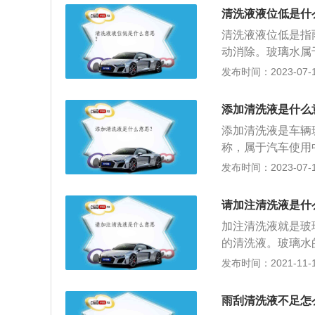
命；3、冬天防止
稀释，且不必加注
清洗液液位低是什
打开引擎盖，找到
高速公路行车时，
清洗液液位低是指
观察液面达到刻度
器清理汽车挡风玻
动消除。玻璃水属
液的情形下持续转
多种表面活性剂组
发布时间：2023-07-17
水管被老鼠咬断、
水导致；4、喷水
添加清洗液是什么
水；5、喷水电机
添加清洗液是车辆
称，属于汽车使用
醇、缓蚀剂及多种
发布时间：2023-07-17
性能；3、防雾性
洁净；8、无需过
请加注清洗液是什
0、防尘、防雾、
加注清洗液就是玻
的清洗液。玻璃水
加剂混合而成。表
发布时间：2021-11-10
去污的作用。2.
迅速溶解霜。3.
雨刮清洗液不足怎
防止雾滴的形成，