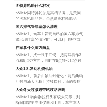
固特异轮胎什么档次
<&list>固特异轮胎是高档品牌，是美国
的汽车轮胎品牌。虽然是高档轮胎品
牌，但是中高低端的轮胎都有生产，这
国六排气管堵塞怎么清理
也是为了更好的开拓市场。
<&list>1、当车主发现自己的国六车排气
管出现堵塞的情况时，可以利用铁丝或
者是细棍，直接将杂物给取出来，如果
在家拿什么练方向盘
堵塞情况比较严重，也可以采取应急措
<&list>1、找一只平底锅，把两耳看作3
施。 <&list>2、直接利用木棍将所有的
点和9点钟方向，同时在6点钟和12点钟
杂物推到排气管里面的位置处，然后将
方向做一个标记。 <&list>2、双手握住
三元催化器拆解开，就可以将堵塞的东
大众1.8t发动机烧机油
平底锅两耳，然后往左打半圈、一圈、
西取出来。但如果是因为积碳过多引起
<&list>1、前后曲轴油封老化：前后曲轴
一圈半的练习，往右同样也要打相同的
的堵塞，就需要将三元催化器泡在草酸
油封与油大面积且持续接触，油的杂质
圈数。 <&list>3、最后强调要反复练
中进行清洗。 <&list>3、也可以利用清
和发动机内持续温度变化使其密封效果
习，这样就可以形成肌肉记忆，在真实
大众冬天过减速带咯吱咯吱响
洗剂对堵塞的情况得到解决，将清洗剂
逐渐减弱，导致渗油或漏油。<&list>2、
驾驶车辆时，不需要记忆也能打好方
放在燃油箱中，与燃油混合后，车辆启
<&list>1.转向器拉杆头有较大间隙，判
活塞间隙过大：积碳会使活塞环与缸体
向。
动时，就可以和汽油一起进入到燃烧
断间隙需要专用仪器和工具，车主本人
的间隙扩大，导致机油流入燃烧室中，