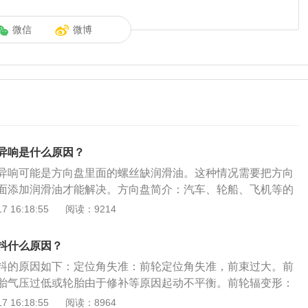
微信
微博
异响是什么原因？
异响可能是方向盘里面的螺丝缺润滑油。这种情况需要把方向
面添加润滑油才能解决。方向盘简介：汽车、轮船、飞机等的
状装置。其功能是将驾驶员作用到转向盘边缘上的力转变为转
 16:18:55
阅读：9214
。方向盘功能：方向盘一般是通过花键与转向轴相连，其功能
转向盘边缘上的力转变为转矩后传递给转向轴。使用直径大些
抖什么原因？
驾驶员作用到转向盘上的手力可小些。转向传动轴在转向器与
抖的原因如下：定位角失准：前轮定位角失准，前束过大。前
接件有利于转向器通用化，补偿制造与安装时产生的误差，使
胎气压过低或轮胎由于修补等原因起动不平衡。前轮辐变形：
整车上的安装更合理。
螺栓数量不等。零件松动：传动系统零部件安装松动。传动轴
 16:18:55
阅读：8964