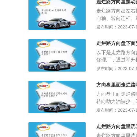
走烂路方向盘摆动
次做保养时，尽量
走烂路方向盘左右
向轴、转向连杆、
动或抖动。相关资
发布时间：2023-07-17
胎的晃动而左右摆
手指放在方向盘内
走烂路方向盘下面
过烂路时候，驾驶
以下是走烂路方向
的路，跟着前车过
修理厂，通过举升
地直接过去，必须
减震器漏油，可能
发布时间：2023-07-17
通过的时间距离现
8-10万公里，
情况，如果有故障
方向盘里面走烂路
响。严重时会出现
方向盘里面走烂路
头。3、下支臂间
转向助力油缺少；
件，是汽车悬挂的
变硬；5、平面轴
发布时间：2023-07-17
冲击。一旦下支臂
装置，一般是通过
力转变为转矩后传
走烂路方向盘里咣
卡扣或螺钉孔等构
走烂路方向盘里咣