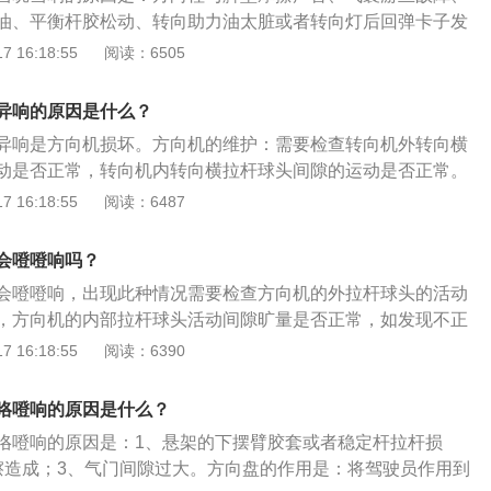
油、平衡杆胶松动、转向助力油太脏或者转向灯后回弹卡子发
和稳定杆球头出现故障，需要去4s店或者专业维修店进行检测
 16:18:55
阅读：6505
车、轮船、飞机操纵行驶方向的轮状装置，其功能是将驾驶员
上的力转变为转矩后传递给转向轴，主要由骨架、发泡、主驾
异响的原因是什么？
异响是方向机损坏。方向机的维护：需要检查转向机外转向横
动是否正常，转向机内转向横拉杆球头间隙的运动是否正常。
需更换拉杆球头，没有必要更换方向机，但是如果是内部的齿
 16:18:55
阅读：6487
大的话，只能进行更换。走烂路有异响原因和维护：悬挂部件
年限太长导致开裂，都变成了金属部件之间的碰撞所以才会发
会噔噔响吗？
需要更换前悬挂的挂件。因为减震年限太长，所以漏油，会发
会噔噔响，出现此种情况需要检查方向机的外拉杆球头的活动
车厂去进行更换零部件。平衡杆橡胶套在冬天的时候由于天气
，方向机的内部拉杆球头活动间隙旷量是否正常，如发现不正
变得很硬，它会随着时间的变化损坏，因为是橡胶产品，所以
即可，不必更换方向机，但如果方向机内部齿轮齿条旷量较
 16:18:55
阅读：6390
果冬天发出异响是没有什么大问题。
障依旧，就只能进行更换处理。方向机是汽车用于转向功能的
汽车行驶安全的重要保证。采用动力转向系统的汽车转向所需
咯噔响的原因是什么？
况下，只有小部分是驾驶员提供的体能，而大部分是发动机
咯噔响的原因是：1、悬架的下摆臂胶套或者稳定杆拉杆损
油泵（或空气压缩机）所提供的液压能（或气压能）。
擦造成；3、气门间隙过大。方向盘的作用是：将驾驶员作用到