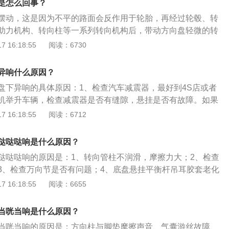
是怎么回事？
让工作人员在可上油的部位打上黄油。
摆动，这是因为不平的路面会反作用于轮胎，再经过轮毂、转
助力机构、转向柱等一系列转向机构后，带动方向盘轻微的转
料介绍如下：1、因为路面极度的起伏，所以方向盘会随着轮
 16:18:55
阅读：6730
动，最安全的方式是让手指顺着方向盘的握住方向盘。不要将
侧，或者反握方向盘，以免伤到手指或者手腕。2、汽车在经
异响什么原因？
者应学会根据路面轮胎痕迹来判断路况。一般来说经常有人走
盘下异响的具体原因：1、检查汽车减震器，最好到4S店或者
去就行。因为前车已经趟过水，但是如果没有车通过就别莽撞
机举升车辆，检查减震器是否有缝隙，悬挂是否有故障。如果
得对路面的质地，软硬程度判断一下，痕迹越新，就说明前车
是油封垫圈故障，需要更换减震器。一般减震器的使用寿命是
 16:18:55
阅读：6712
在越短，越有参考价值。
当汽车行驶8万公里时，可以在定期保养时让技师留意下减震器的
及时维修。2、转向拉杆球头间隙过大，转弯时也可能有异
哒哒哒响是什么原因？
方向盘抖动、轮胎吃胎等，应及时到4S店或者修理厂更换球
哒哒哒响的原因是：1、转向管柱不润滑，摩擦力大；2、检查
隙过大，或者下支臂松动。下支臂是维持车身弹性的重要部
3、检查万向节是否有问题；4、底盘悬挂平衡杆吊耳胶套老化
一部分。下支臂连接着车桥和车架，能缓冲颠簸路面对汽车的
承损坏。方向盘是汽车、轮船、飞机等的操纵行驶方向的轮状
 16:18:55
阅读：6655
故障，应该及时到4S店或者修理厂更换。
花键与转向轴相连，其功能是将驾驶员作用到转向盘边缘上的
递给转向轴，主要由骨架、发泡和主驾驶气囊DAB对应的安装
当咣当响是什么原因？
成。
当咣当响的原因是：方向柱与脚垫摩擦声音、气囊游丝故障、