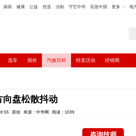
插画
健康
公益
优选
法制
守艺中华
应急中国
更多
地
选车
报价
汽修百科
特卖活动
经销商
方向盘松散抖动
8:55
原创
来源：中华网
阅读：1039
咨询技师