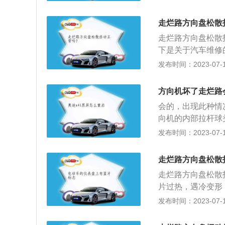
弯曲：动力不平衡
动，随着车速的提
走烂路方向盘松散
动。
走烂路方向盘松散
下是关于汽车维修
是对出现故障的汽
发布时间：2023-07-17
除故障并恢复达到
车小修，汽车大修
方向机坏了走烂路
复汽车的完好技术
会的，出现此种情
小修是指用更换或
向机的内部拉杆球
理。
话，更换拉杆球头
发布时间：2023-07-17
的话，调整间歇后
底盘异响，首先检
走烂路方向盘松散
平地时，车与地面
走烂路方向盘松散
升车辆，检查减震
片过热，遇冷变形
得到解决。2、拉
发布时间：2023-07-17
则，应送专业维修
松旷、缺油锈死。