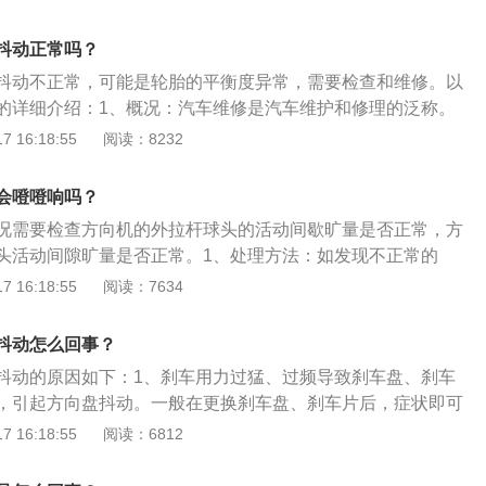
，前轴变形。减震器故障：减振器故障高速汽车振摆方向盘抖
高振摆渐强烈，在某一较高车速出现振摆，并引起方向盘抖
抖动正常吗？
抖动不正常，可能是轮胎的平衡度异常，需要检查和维修。以
的详细介绍：1、概况：汽车维修是汽车维护和修理的泛称。
车通过技术手段排查，找出故障原因，并采取一定措施使其排
 16:18:55
阅读：8232
一定的性能和安全标准。2、其他：车维修包括汽车大修和汽
是指用修理或更换汽车任何零部件（包括基础件）的方法，恢
会噔噔响吗？
状况和完全（或接近完全）恢复汽车寿命的恢复性修理。汽车
况需要检查方向机的外拉杆球头的活动间歇旷量是否正常，方
修理个别零件的方法，保证或恢复汽车工作能力的运行性修
头活动间隙旷量是否正常。1、处理方法：如发现不正常的
即可，不必更换方向机。但如果方向机内部齿轮齿条旷量较大
 16:18:55
阅读：7634
故障依旧，就只能进行更换处理。2、检查故障：一般走烂路
查汽车减震器，根据声音的位置，判断是哪个位置，汽车停在
抖动怎么回事？
距离过小，不利于检查故障，最好到维修机构，通过举升机举
抖动的原因如下：1、刹车用力过猛、过频导致刹车盘、刹车
器是否有缝隙，悬挂是否有故障。
，引起方向盘抖动。一般在更换刹车盘、刹车片后，症状即可
杆球头磨损松旷或接头处胶套脱落，还有轮胎因磨损变得不规
 16:18:55
阅读：6812
点检查，更换损坏部件。3、传动轴扭曲变形或传动轴十字接
由于以上部件都在车身下方，保养时最易忽略，因此，在每一