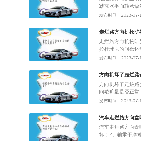
减震器平面轴承缺
出的异响，减震器
发布时间：2023-07-17
维修。方向盘是汽
作用到转向盘边缘
走烂路方向机松旷
驶气囊构成。
走烂路方向机松旷
拉杆球头的间歇运
如果发现异常，只
发布时间：2023-07-17
条旷工的数量比较
中间的缓冲橡胶垫
方向机坏了走烂路
出声音，这时候就
方向机坏了走烂路
出异响，需要去修
间歇旷量是否正常
比较寒冷，所以会
常，更换拉杆球头
发布时间：2023-07-17
需要经常更换，如
大，调整间歇后故
重要的零件，也是
汽车走烂路方向盘
的能量，在正常情
汽车走烂路方向盘
（或电机）驱动的
坏；2、轴承干摩