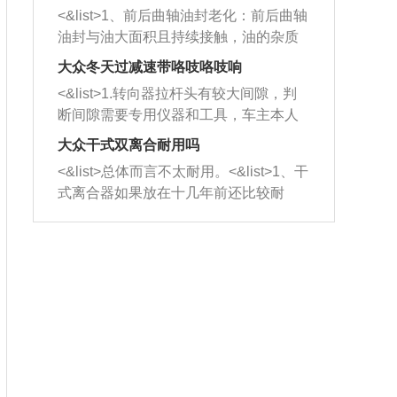
平底锅两耳，然后往左打半圈、一圈、
西取出来。但如果是因为积碳过多引起
<&list>1、前后曲轴油封老化：前后曲轴
一圈半的练习，往右同样也要打相同的
的堵塞，就需要将三元催化器泡在草酸
油封与油大面积且持续接触，油的杂质
圈数。 <&list>3、最后强调要反复练
中进行清洗。 <&list>3、也可以利用清
和发动机内持续温度变化使其密封效果
习，这样就可以形成肌肉记忆，在真实
大众冬天过减速带咯吱咯吱响
洗剂对堵塞的情况得到解决，将清洗剂
逐渐减弱，导致渗油或漏油。<&list>2、
驾驶车辆时，不需要记忆也能打好方
放在燃油箱中，与燃油混合后，车辆启
<&list>1.转向器拉杆头有较大间隙，判
活塞间隙过大：积碳会使活塞环与缸体
向。
动时，就可以和汽油一起进入到燃烧
断间隙需要专用仪器和工具，车主本人
的间隙扩大，导致机油流入燃烧室中，
室，最后形成废气排出，就可以让三元
无法制作，需要将车辆送到修理厂或4s
造成烧机油。<&list>3、机油粘度。使用
大众干式双离合耐用吗
催化器得到清洗，排气管堵塞的情况就
店；<&list>2.车辆半轴套管防尘罩破
机油粘度过小的话，同样会有烧机油现
<&list>总体而言不太耐用。<&list>1、干
能够得到解决。
裂，破裂后会出现漏油现象，使半轴磨
象，机油粘度过小具有很好的流动性，
式离合器如果放在十几年前还比较耐
损严重，磨损的半轴容易损坏，产生异
容易窜入到气缸内，参与燃烧。<&list>
用，但是由于现在的汽车发动机动力输
响；<&list>3.稳定器的转向胶套和球头
4、机油量。机油量过多，机油压力过
出越来越高，使得干式离合器散热不足
老化，一般是使用时间过长造成的。解
大，会将部分机油压入气缸内，也会出
的缺陷也逐渐暴露出来。<&list>2、由于
决方法是更换新的质量好的转向橡胶套
现烧机油。<&list>5、机油滤清器堵塞：
干式双离合的工作环境暴露在空气中，
和球头。
会导致进气不畅，使进气压力下降，形
而离合器的散热也是通离合器罩上面的
成负压，使机油在负压的情况下吸入燃
几个小孔来进行散热。但是在行驶过程
烧室引起烧机油。<&list>6、正时齿轮或
中变速箱需要换挡，就不得不使得离合
链条磨损：正时齿轮或链条的磨损会引
器频繁工作。<&list>3、长时间的低速行
起气阀和曲轴的正时不同步。由于轮齿
驶以及过于频繁的启停，导致离合器的