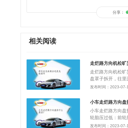
分享：
相关阅读
走烂路方向机松旷
走烂路方向机松旷
盘罩子拆开，往里
操纵行驶方向的轮
发布时间：2023-07-17
矩后传递给转向轴
是将驾驶员作用到
小车走烂路方向盘
的转向盘转向时，
小车走烂路方向盘
转向轴之间作为连
轮胎压过低：前轮
转向器、转向盘在
前轮辐变形或轮胎
发布时间：2023-07-17