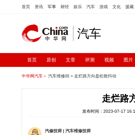
首页
资讯
军事
财经
娱乐
汽车
游戏
文化
援藏
汽车
首页
原创
文章
评测
视频
图片
中华网汽车＞
汽车维修间 >
走烂路方向盘松散抖动
走烂路
发布时间：2023-07-17 16:1
汽修技师
|
汽车维修技师