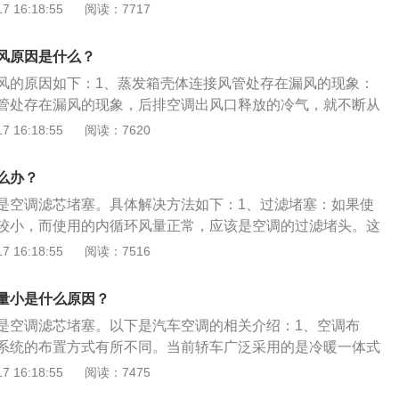
部件，如果在使用过程中，空调压缩机出现故障，汽车空调肯
 16:18:55
阅读：7717
接受需要更换新的鼓风机。
的内部线圈过热损坏或者电容损坏都是导致鼓风机故障的重要
空调开到最大，听一下鼓风机的声音。2、空调滤芯堵塞：空
风原因是什么？
不出风的重要原因也是比较常见的因素，汽车空调在运行过程
风的原因如下：1、蒸发箱壳体连接风管处存在漏风的现象：
气中的杂质，因此出现了空调滤芯的堵塞，如果出现空调不出
管处存在漏风的现象，后排空调出风口释放的冷气，就不断从
芯拆下来，检查一下汽车空调滤芯是否干净，如果空调滤芯过
导致后排空调出风口风量过小。2、空调滤芯出现问题：空调
 16:18:55
阅读：7620
换。
进气口的位置，只要是从汽车空调吹出的冷风或者是热风，都
。但是空调滤芯很容易积累污垢。如果车主没有及时更换空调
么办？
芯上很容易附着上大量的灰尘，树叶等。会导致空调滤芯通过
是空调滤芯堵塞。具体解决方法如下：1、过滤堵塞：如果使
后排空调出风口的风量也会减少。3、附加气管密封性变差：
较小，而使用的内循环风量正常，应该是空调的过滤堵头。这
有附加气管连接到鼓风机，如果附加气管密封性变差，存在漏
换新的空调滤芯来解决。2、管道问题：如果不管内外循环，
 16:18:55
阅读：7516
出风口的风量也就相应减少。
能会涉及内部管道重复等问题。这种情况不像以前那么容易。
芯。更换空调滤芯，空调滤芯太脏，堵塞空调进入车内。
量小是什么原因？
是空调滤芯堵塞。以下是汽车空调的相关介绍：1、空调布
系统的布置方式有所不同。当前轿车广泛采用的是冷暖一体式
形式是将蒸发器、暖风散热器、离心式旋风机、操纵机构等组
 16:18:55
阅读：7475
调器总成。2、空调组成：现代空调系统由制冷系统、供暖系