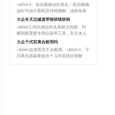
平底锅两耳，然后往左打半圈、一圈、
西取出来。但如果是因为积碳过多引起
<&list>1、前后曲轴油封老化：前后曲轴
一圈半的练习，往右同样也要打相同的
的堵塞，就需要将三元催化器泡在草酸
油封与油大面积且持续接触，油的杂质
圈数。 <&list>3、最后强调要反复练
中进行清洗。 <&list>3、也可以利用清
和发动机内持续温度变化使其密封效果
习，这样就可以形成肌肉记忆，在真实
大众冬天过减速带咯吱咯吱响
洗剂对堵塞的情况得到解决，将清洗剂
逐渐减弱，导致渗油或漏油。<&list>2、
驾驶车辆时，不需要记忆也能打好方
放在燃油箱中，与燃油混合后，车辆启
<&list>1.转向器拉杆头有较大间隙，判
活塞间隙过大：积碳会使活塞环与缸体
向。
动时，就可以和汽油一起进入到燃烧
断间隙需要专用仪器和工具，车主本人
的间隙扩大，导致机油流入燃烧室中，
室，最后形成废气排出，就可以让三元
无法制作，需要将车辆送到修理厂或4s
造成烧机油。<&list>3、机油粘度。使用
大众干式双离合耐用吗
催化器得到清洗，排气管堵塞的情况就
店；<&list>2.车辆半轴套管防尘罩破
机油粘度过小的话，同样会有烧机油现
<&list>总体而言不太耐用。<&list>1、干
能够得到解决。
裂，破裂后会出现漏油现象，使半轴磨
象，机油粘度过小具有很好的流动性，
式离合器如果放在十几年前还比较耐
损严重，磨损的半轴容易损坏，产生异
容易窜入到气缸内，参与燃烧。<&list>
用，但是由于现在的汽车发动机动力输
响；<&list>3.稳定器的转向胶套和球头
4、机油量。机油量过多，机油压力过
出越来越高，使得干式离合器散热不足
老化，一般是使用时间过长造成的。解
大，会将部分机油压入气缸内，也会出
的缺陷也逐渐暴露出来。<&list>2、由于
决方法是更换新的质量好的转向橡胶套
现烧机油。<&list>5、机油滤清器堵塞：
干式双离合的工作环境暴露在空气中，
和球头。
会导致进气不畅，使进气压力下降，形
而离合器的散热也是通离合器罩上面的
成负压，使机油在负压的情况下吸入燃
几个小孔来进行散热。但是在行驶过程
烧室引起烧机油。<&list>6、正时齿轮或
中变速箱需要换挡，就不得不使得离合
链条磨损：正时齿轮或链条的磨损会引
器频繁工作。<&list>3、长时间的低速行
起气阀和曲轴的正时不同步。由于轮齿
驶以及过于频繁的启停，导致离合器的