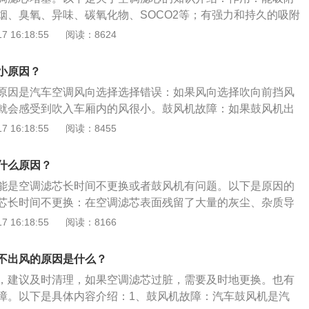
阀门有没有关闭。解决办法：如果没有关闭也可能是由于阀门
烟、臭氧、异味、碳氧化物、SOCO2等；有强力和持久的吸附
理一下阀门才可以解决。5、由于后排出风口的独立控制开关
不会蒙上水蒸气、使司乘人员视线清晰，行车安全；能给驾乘
 16:18:55
阅读：8624
办法：这种情况下需要对有故障的开关进行修理就可以解决。
避免驾乘人员吸入有害气体，保障驾驶安全；能强效杀菌除
现了故障，在鼓风机出现了故障时，也容易造成不起风的情
调滤芯多久更换一次，其实取决于你的用车情况，一般城市家
小原因？
要及时的修理，或者是直接更换鼓风机。7、内部电容损坏造
一次，或者一年更换一次。
风，也要及时的检查损坏的部件。解决办法：通过对损坏的部
原因是汽车空调风向选择选择错误：如果风向选择吹向前挡风
更换，也能够解决后排空调不出风的问题。8、管路出现破
就会感受到吹入车厢内的风很小。鼓风机故障：如果鼓风机出
道都是塑料件，一定时间后就会老化破损或者与其他部件干涉
，汽车空调送出的风量就会变小，此时建议去4s店或专业维修
 16:18:55
阅读：8455
损后、风会从破损处泄漏掉。解决办法：可以到4S店或维修店
滤芯过脏：此时会导致空调出风受阻，空调滤芯是为了过滤送
、没有匹配独立后排空调系统。解决办法：需要将车辆前排空
质，如果杂质积攒太多，便会影响出风口的风量。需要及时进
什么原因？
出风口才能够正常时。匹配独立后排空调系统，需要将空调系
能是空调滤芯长时间不更换或者鼓风机有问题。以下是原因的
用。
芯长时间不更换：在空调滤芯表面残留了大量的灰尘、杂质导
变得很大，风量自然也就会下降，比如有一辆车一直反馈制冷
 16:18:55
阅读：8166
量感觉也小，那么基本确定是空调滤芯表面灰尘太多导致，最
的空调滤芯完美解决。解决方法：一定要定期更换空调滤芯，
不出风的原因是什么？
得比较多的情况，可以考虑清理滤芯表面灰尘的办法。鼓风机
，建议及时清理，如果空调滤芯过脏，需要及时地更换。也有
本身因为长时间使用或者失修而出现故障，因而转速过低导致
障。以下是具体内容介绍：1、鼓风机故障：汽车鼓风机是汽
太小。解决方法：如果是这个原因，建议风量还可以接受则可