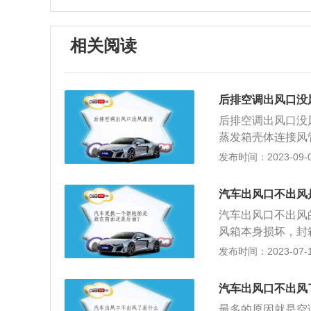
相关阅读
后排空调出风口没
后排空调出风口没
蒸发箱壳体连接风
漏风处泄露，也就
发布时间：2023-09-02
坏，建议及时到4
是位于鼓风机进气
汽车出风口不出风
经过空调滤芯。但
汽车出风口不出风
芯，那么空调滤芯
风箱本身损坏，封
气体流量变小，后
拆装进行检查更换
发布时间：2023-07-17
物即可，要定时检
致空调出风风量不
性变差，后排空调
出风的问题。电路
差，存在漏气问题
汽车出风口不出风
行正常的工作，不
修店让专业维修师
最多的原因就是空