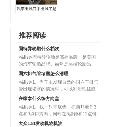
汽车出风口不出风了是
什么原因
推荐阅读
固特异轮胎什么档次
<&list>固特异轮胎是高档品牌，是美国
的汽车轮胎品牌。虽然是高档轮胎品
牌，但是中高低端的轮胎都有生产，这
国六排气管堵塞怎么清理
也是为了更好的开拓市场。
<&list>1、当车主发现自己的国六车排气
管出现堵塞的情况时，可以利用铁丝或
者是细棍，直接将杂物给取出来，如果
在家拿什么练方向盘
堵塞情况比较严重，也可以采取应急措
<&list>1、找一只平底锅，把两耳看作3
施。 <&list>2、直接利用木棍将所有的
点和9点钟方向，同时在6点钟和12点钟
杂物推到排气管里面的位置处，然后将
方向做一个标记。 <&list>2、双手握住
三元催化器拆解开，就可以将堵塞的东
大众1.8t发动机烧机油