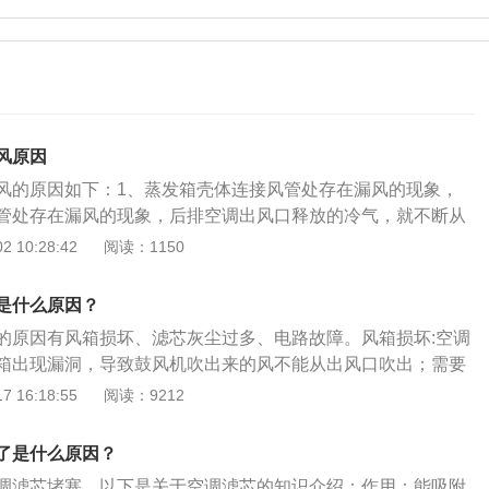
风原因
风的原因如下：1、蒸发箱壳体连接风管处存在漏风的现象，
管处存在漏风的现象，后排空调出风口释放的冷气，就不断从
导致后排空调出风口风量过小。解决办法：可能是管路有损
 10:28:42
阅读：1150
S店或维修店进行检查更换。2、空调滤芯出现问题，空调滤芯
口的位置，只要是从汽车空调吹出的冷风或者是热风，都需要
是什么原因？
是空调滤芯很容易积累污垢。如果车主没有及时更换空调滤
的原因有风箱损坏、滤芯灰尘过多、电路故障。风箱损坏:空调
上很容易附着上大量的灰尘，树叶等。会导致空调滤芯通过的
箱出现漏洞，导致鼓风机吹出来的风不能从出风口吹出；需要
排空调出风口的风量也会减少。解决办法：清理空调滤芯掉杂
。滤芯灰尘过多:空调滤芯上的灰尘过多，堵塞空调出风口，导
 16:18:55
阅读：9212
查空调滤芯的使用情况，必要时及时更换。3、附加气管密封
够；需拆下空调滤芯检查并清除灰尘或进行更换便可以解决不
出风口是有附加气管连接到鼓风机，如果附加气管密封性变
故障:空调管路或电路系统出现故障，空调未能接上电，无法进
，后排空调出风口的风量也就相应减少。解决办法：建议到维
了是什么原因？
能产生风。
傅处理。4、空调阀门问题，由于后排空调出风口的阀门关闭
调滤芯堵塞。以下是关于空调滤芯的知识介绍：作用：能吸附