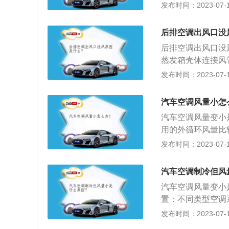
车空调出风的重要
发布时间：2023-07-17
以不修，实在不能
定不出风，鼓风机
原因，可以将汽车
后排空调出风口没
调滤芯是导致空调
后排空调出风口没
中，会吸附很多空
蒸发箱壳体连接风
风，可以将空调滤
漏风处泄露，也就
发布时间：2023-07-17
脏，需要及时地更
滤芯是位于鼓风机
需要经过空调滤芯
汽车空调风量小怎
滤芯，那么空调滤
汽车空调风量变小
的气体流量变小，
用的外循环风量比
后排空调出风口是
种情况需要通过更
发布时间：2023-07-17
气问题，后排空调
空气量都很小，可
建议先检查空调滤
汽车空调制冷但风
汽车空调风量变小
置：不同类型空调
空调系统。其布置
发布时间：2023-07-17
装在一起，称为空