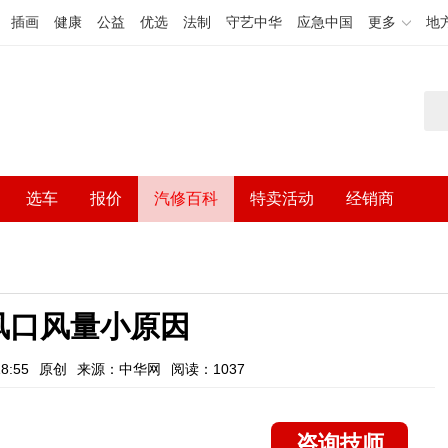
插画
健康
公益
优选
法制
守艺中华
应急中国
更多
地
选车
报价
汽修百科
特卖活动
经销商
风口风量小原因
8:55
原创
来源：中华网
阅读：1037
咨询技师