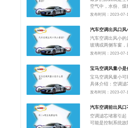
了，可以检查一下
空气中，水份、煤
出现了故障，要修
水份。使汽车玻璃
发布时间：2023-07-17
出现了问题。解决
室提供新鲜空气，
6、由于鼓风机出
臭。更换：汽车空
汽车空调出风口风
况。解决办法：需
用轿车，半年更换
成的后排空调不出
汽车空调出风小的
件进行修理或者是
玻璃或两侧车窗，
损，汽车空调的风
现短路、功率下降
发布时间：2023-07-17
出现磨损、风道破
店进行检修。空调
进行检查更换。9
入车厢内的空气杂
宝马空调风量小是
调系统打开，后排
行维修或更换。
宝马空调风量小可
统打开后才可以使
具体介绍：空调滤
致空调滤芯的风阻
发布时间：2023-07-17
效果不好，而且风
后可以更换一个新
汽车空调前出风口
如果在沙尘天气跑
空调滤芯堵塞引起
出现问题：鼓风机
可能是控制系统故
汽车空调整体风量