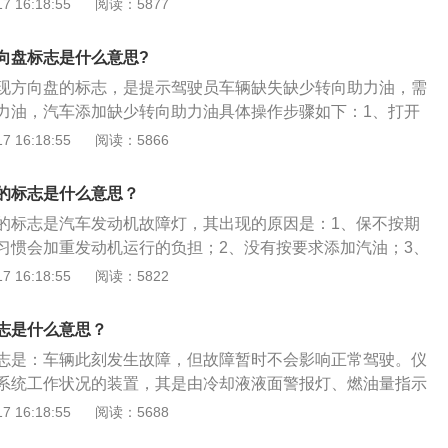
 16:18:55
阅读：5877
进行维修。由于此系统出现故障时失去助力的方向盘转向阻力
1、车辆保养时指定期对车辆相关部位进行检查、清洁、补
驶非常不灵活，驾驶中要格外小心，减速慢行。
更换某些零件的预防性工作。2、通常车辆的保养周期里程数
向盘标志是什么意思?
里至8000公里之间。3、周期性的保养车辆可以使其保持良好的
现方向盘的标志，是提示驾驶员车辆缺失缺少转向助力油，需
会给车辆造成无谓的损伤而且危及行车安全。
力油，汽车添加缺少转向助力油具体操作步骤如下：1、打开
；2、拉动汽车的引擎盖开关；3、掀起汽车的发动机引擎盖；
 16:18:55
阅读：5866
起汽车的发动机引擎盖，要确保支撑牢固，避免作业时发生危
小壶里补充转向助力油至MAX位即可。
的标志是什么意思？
的标志是汽车发动机故障灯，其出现的原因是：1、保不按期
习惯会加重发动机运行的负担；2、没有按要求添加汽油；3、
4、在驾驶发生磕碰、对发动机上某个插头动过手脚；5、曲轴
 16:18:55
阅读：5822
进气温度、氧传感器受损，接触不良或信号中断。发动机保养
期更换机油和机油滤芯；2、定期清洗燃油系统、汽车水箱、曲
志是什么意思？
志是：车辆此刻发生故障，但故障暂时不会影响正常驾驶。仪
系统工作状况的装置，其是由冷却液液面警报灯、燃油量指示
示灯、充电指示灯、远近光变光指示灯、变速器挡位指示灯、
 16:18:55
阅读：5688
系统指示灯、驱动力控制指示灯、安全气囊警报灯组成。仪表盘