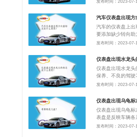
发布时间：2023-07-17
最近的维修服务站
保养的资料如下：
很大，所以车辆行
给、润滑、调整或
汽车仪表盘出现方
设定值在5000公
汽车的仪表盘上出
工作状态，反之则
要添加缺少转向助
汽车的驾驶员车门
发布时间：2023-07-17
4、用支撑杆支撑
险；5、在汽车的
仪表盘出现水龙头
仪表盘出现水龙头
保养、不良的驾驶
混合气燃烧不良；
发布时间：2023-07-17
位置、空气流量、
的方法是：1、定
仪表盘出现乌龟标
轴箱。
仪表盘出现乌龟标
表盘是反映车辆各
灯、清洗器液面指
发布时间：2023-07-17
abs制动防抱死