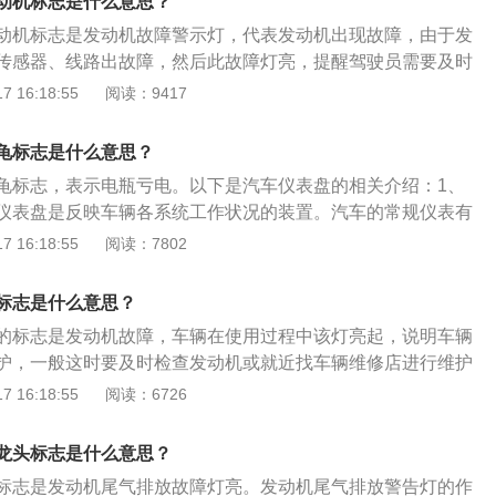
动机标志是什么意思？
、过多的积碳会导致发动机设计参数的改变。解决方案：准备
和机械液压转向动力系统都有液压机构，这两种转向动力系统
动机标志是发动机故障警示灯，代表发动机出现故障，由于发
，将它对着节气门与进气道喷几下，在某种程度上就能达到清
传感器、线路出故障，然后此故障灯亮，提醒驾驶员需要及时
5、可能是发动机的燃烧状态不好导致发动机出现问题，比如
障。现在的汽车机械方面一般不会出现什么严重问题，汽车上最
 16:18:55
阅读：9417
动机积碳等。解决方案：建议去4s店进行维修。
一些传感器和电子系统，平时在用车时不要加质量太差的燃
的燃油也可能会导致发动机故障灯亮起。在气缸上有爆震传感
龟标志是什么意思？
ecu会采取一些措施，如果车子需要加高标号汽油，但是车主
龟标志，表示电瓶亏电。以下是汽车仪表盘的相关介绍：1、
油，那发动机故障灯就会亮起。汽车仪表盘是反映车辆各系统
仪表盘是反映车辆各系统工作状况的装置。汽车的常规仪表有
常见的有燃油指示灯、清洗液指示灯、电子油门指示灯、前后
表、机油压力表、燃油表、水温表、充电表等。2、指示灯：
 16:18:55
阅读：7802
、燃油量指示灯、清洗器液面指示灯、充电指示灯、远近光变
挡位指示灯、制动防抱死系统指示灯、驱动力控制指示灯、安
标志是什么意思？
的标志是发动机故障，车辆在使用过程中该灯亮起，说明车辆
护，一般这时要及时检查发动机或就近找车辆维修店进行维护
机的部分介绍:1.发动机是车辆的心脏，要及时定期保养，以免
 16:18:55
阅读：6726
抛锚在路上。2.发动机故障灯亮的方式有：黄灯常亮、黄灯闪
闪烁。如果亮的是红灯需要马上去4S店检查、修理，故障很严
龙头标志是什么意思？
，故障可能不影响行驶，但也要尽快去检查。
标志是发动机尾气排放故障灯亮。发动机尾气排放警告灯的作