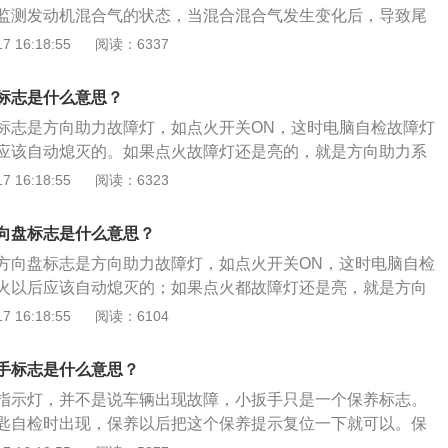
监测发动机混合气的状态，当混合混合气发生变化后，导致尾
制单元就会记载故障存储，从而点亮这个故障灯用来提示驾驶
 16:18:55
阅读：6337
以继续行驶，但燃油油耗可能会增加，行驶舒适性能会变差
修站进行检查维修。以下是相关资料：废气故障灯点亮的原因
标志是什么意思？
达标，发动机混合气燃烧不充分导致。如果尾气排放灯一直亮
标志是方向助力故障灯，如点火开关ON，这时电脑自检故障灯
候就需要用到专用的检测仪器检测一下发动机内现在的故障存
应该自动熄灭的。如果点火故障灯还是亮的，就是方向助力系
的内容和发动机的氧传感器等系统的数据状态，进行进一步的
行驶过程中发现是很危险的，有可能方向盘锁死，需要立即停
 16:18:55
阅读：6323
障。转向助力是协助驾驶员作汽车方向调整，为驾驶员减轻打
，转向助力在汽车行驶的安全性、经济性上有很大的作用。由
向盘标志是什么意思？
时失去助力的方向盘转向阻力很大，所以车辆行驶非常不灵
方向盘标志是方向助力故障灯，如点火开关ON，这时电脑自检
小心，减速慢行。
火以后应该自动熄灭的；如果点火都故障灯还是亮，就是方向
如果行驶过程中发现的话是很危险，有可能方向盘锁死，需要
 16:18:55
阅读：6104
清除故障。以下是相关资料：1.转向助力是协助驾驶员作汽车
员减轻打方向盘的用力强度，当然，转向助力在汽车行驶的安
手标志是什么意思？
一定的作用。2.车辆行驶时转向助力系统故障灯亮起，表明转
指示灯，并不是说车辆出现故障，小扳手只是一个保养标志。
此时的转向助力可能被削弱或彻底失效，转动方向盘的阻力会
匙自检时出现，保养以后把这个保养提示复位一下就可以。保
而此故障也无法自行检查或维修，所以最好的办法就是行驶到
在车辆行驶一定里程后，提醒司机对车辆进行保养。关于车辆