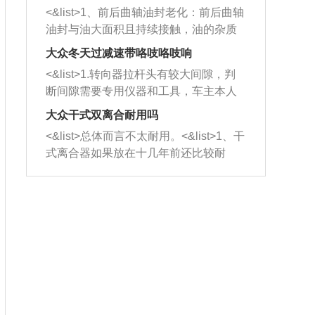
平底锅两耳，然后往左打半圈、一圈、
西取出来。但如果是因为积碳过多引起
<&list>1、前后曲轴油封老化：前后曲轴
一圈半的练习，往右同样也要打相同的
的堵塞，就需要将三元催化器泡在草酸
油封与油大面积且持续接触，油的杂质
圈数。 <&list>3、最后强调要反复练
中进行清洗。 <&list>3、也可以利用清
和发动机内持续温度变化使其密封效果
习，这样就可以形成肌肉记忆，在真实
大众冬天过减速带咯吱咯吱响
洗剂对堵塞的情况得到解决，将清洗剂
逐渐减弱，导致渗油或漏油。<&list>2、
驾驶车辆时，不需要记忆也能打好方
放在燃油箱中，与燃油混合后，车辆启
<&list>1.转向器拉杆头有较大间隙，判
活塞间隙过大：积碳会使活塞环与缸体
向。
动时，就可以和汽油一起进入到燃烧
断间隙需要专用仪器和工具，车主本人
的间隙扩大，导致机油流入燃烧室中，
室，最后形成废气排出，就可以让三元
无法制作，需要将车辆送到修理厂或4s
造成烧机油。<&list>3、机油粘度。使用
大众干式双离合耐用吗
催化器得到清洗，排气管堵塞的情况就
店；<&list>2.车辆半轴套管防尘罩破
机油粘度过小的话，同样会有烧机油现
<&list>总体而言不太耐用。<&list>1、干
能够得到解决。
裂，破裂后会出现漏油现象，使半轴磨
象，机油粘度过小具有很好的流动性，
式离合器如果放在十几年前还比较耐
损严重，磨损的半轴容易损坏，产生异
容易窜入到气缸内，参与燃烧。<&list>
用，但是由于现在的汽车发动机动力输
响；<&list>3.稳定器的转向胶套和球头
4、机油量。机油量过多，机油压力过
出越来越高，使得干式离合器散热不足
老化，一般是使用时间过长造成的。解
大，会将部分机油压入气缸内，也会出
的缺陷也逐渐暴露出来。<&list>2、由于
决方法是更换新的质量好的转向橡胶套
现烧机油。<&list>5、机油滤清器堵塞：
干式双离合的工作环境暴露在空气中，
和球头。
会导致进气不畅，使进气压力下降，形
而离合器的散热也是通离合器罩上面的
成负压，使机油在负压的情况下吸入燃
几个小孔来进行散热。但是在行驶过程
烧室引起烧机油。<&list>6、正时齿轮或
中变速箱需要换挡，就不得不使得离合
链条磨损：正时齿轮或链条的磨损会引
器频繁工作。<&list>3、长时间的低速行
起气阀和曲轴的正时不同步。由于轮齿
驶以及过于频繁的启停，导致离合器的