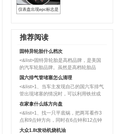
仪表盘出现epc标志是
什么意思
推荐阅读
固特异轮胎什么档次
<&list>固特异轮胎是高档品牌，是美国
的汽车轮胎品牌。虽然是高档轮胎品
牌，但是中高低端的轮胎都有生产，这
国六排气管堵塞怎么清理
也是为了更好的开拓市场。
<&list>1、当车主发现自己的国六车排气
管出现堵塞的情况时，可以利用铁丝或
者是细棍，直接将杂物给取出来，如果
在家拿什么练方向盘
堵塞情况比较严重，也可以采取应急措
<&list>1、找一只平底锅，把两耳看作3
施。 <&list>2、直接利用木棍将所有的
点和9点钟方向，同时在6点钟和12点钟
杂物推到排气管里面的位置处，然后将
方向做一个标记。 <&list>2、双手握住
三元催化器拆解开，就可以将堵塞的东
大众1.8t发动机烧机油