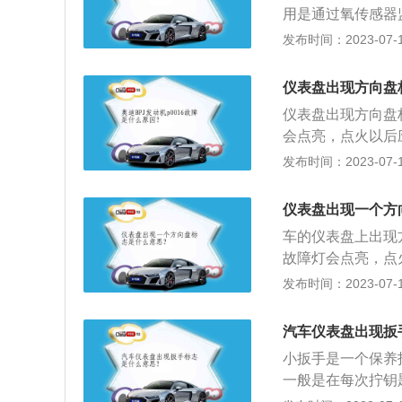
用是通过氧传感器
气排放超标时，控
发布时间：2023-07-17
员，此时驾驶员可
等。需要尽快到维
仪表盘出现方向盘
是由于燃油质量不
仪表盘出现方向盘
起不灭的话，这时
会点亮，点火以后
储，依据故障存储
统有故障了，如果
发布时间：2023-07-17
排查。
车联系维修清除故
方向盘的用力强度
仪表盘出现一个方
于此系统出现故障
车的仪表盘上出现
活，驾驶中要格外
故障灯会点亮，点
助力系统有故障，
发布时间：2023-07-17
立即停车联系维修
方向调整，为驾驶
汽车仪表盘出现扳
全性、经济性上也
小扳手是一个保养
向助力系统故障，
一般是在每次拧钥
比平时大好几倍，
养指示灯的作用是