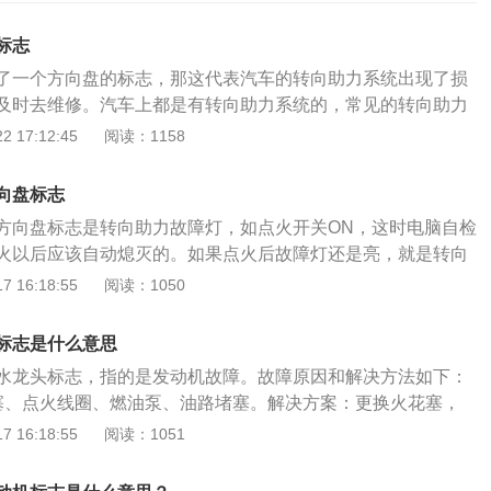
标志
了一个方向盘的标志，那这代表汽车的转向助力系统出现了损
及时去维修。汽车上都是有转向助力系统的，常见的转向助力
是电动转向助力系统，电子液压转向助力系统，机械液压转向
 17:12:45
阅读：1158
向助力系统是没有液压机构的，这种转向助力系统是依靠电动
力的。电子液压转向助力系统和机械液压转向助力系统是有液
向盘标志
转向助力系统是有转向助力泵的。电子液压转向助力系统的转
方向盘标志是转向助力故障灯，如点火开关ON，这时电脑自检
机带动的，机械液压转向助力系统的转向助力泵是由发动机带
火以后应该自动熄灭的。如果点火后故障灯还是亮，就是转向
向助力系统和电动转向助力系统是很多车会使用的，机械液压
汽车的转向系统发生了故障，需要及时维修。如果转向系统故
 16:18:55
阅读：1050
分老款汽车才会使用。电子液压转向助力系统是不需要消耗发
汽车的转向系统部分失灵，这时需要用力才能转动汽车的方向
果转向助力系统有液压机构，那就需要定期更换转向助力油，
故障灯是红色的话，汽车的转向系统全部失灵，这时需要用非
变重。在平时保养时，要定期检查一下转向助力系统工作是否
标志是什么意思
动汽车的方向盘。汽车的转向系统故障灯亮，可能是汽车的转
力系统出现了损坏，那需要立即维修。
水龙头标志，指的是发动机故障。故障原因和解决方法如下：
气、转向助力系统的连接位置松动，转向液压管道中有异物等
塞、点火线圈、燃油泵、油路堵塞。解决方案：更换火花塞，
及时去4S店维修。这时汽车尽量就不要使用了，避免因为转向
维修。2、水温、曲轴位置、空气流量、进气温度、氧传感器接
 16:18:55
阅读：1051
车辆失去控制。所有汽车都有转向助力系统，常见的转向助力
：建议到正规4S店更换氧传感器。3、油质差导致发动机磨
是电动转向助力系统、电液转向助力系统和机械液压转向助力
起。解决方案：更换汽油，更换车辆损坏的配件，马上清洗汽
向系统中没有液压机构，依靠电动机直接提供转向动力。电子