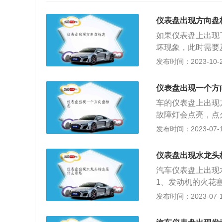
仪表盘出现方向盘
如果仪表盘上出现
坏现象，此时需要
系统有三种，分别
发布时间：2023-10-22
助力系统。电动转
机直接提供转向助
仪表盘出现一个方
压机构的，这两种
车的仪表盘上出现
向助力泵是由电动
故障灯会点亮，点
动的。电子液压转
助力系统有故障。
发布时间：2023-07-17
转向助力系统大部
障灯是黄色的话，
动机的功率的。如
盘。如果转向系统
否则会导致方向盘
仪表盘出现水龙头
常大的力气才能转
正常，如果转向助
汽车仪表盘上出现
向系统内进入了空
1、发动机的火花
原因引起的，需要
建议去4s店进行
发布时间：2023-07-17
系统的故障，导致
触不良。解决方案
系统有三种，分别
损，导致故障灯亮
系统。电动助力转