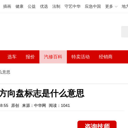
插画
健康
公益
优选
法制
守艺中华
应急中国
更多
地
选车
报价
汽修百科
特卖活动
经销商
么意思
方向盘标志是什么意思
8:55
原创
来源：中华网
阅读：1041
咨询技师