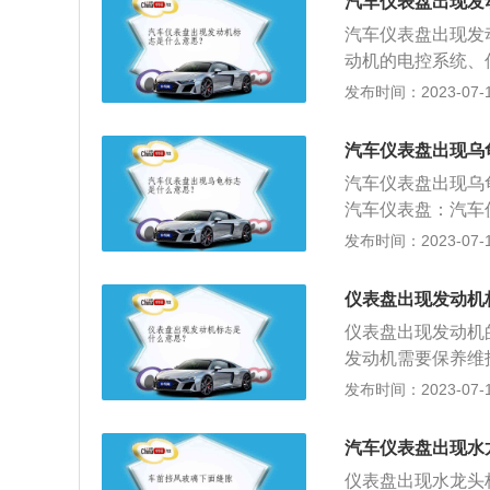
汽车仪表盘出现发
车辆供油系统。4
液压转向动力系统
汽车仪表盘出现发
一瓶化油器清洁剂
都有转向动力泵。
动机的电控系统、
理积碳的效果了。
到4S店处理该故
发布时间：2023-07-17
说发动机爆震、发
容易出故障的就是
油，使用质量很差
汽车仪表盘出现乌
器，检测到爆震后
汽车仪表盘出现乌
长期使用低标号汽
汽车仪表盘：汽车
工作状况的装置，
车速里程表、转速
发布时间：2023-07-17
雾灯指示灯等。
冷却液液面警报灯
光指示灯、变速器
仪表盘出现发动机
全气囊警报灯等。
仪表盘出现发动机
发动机需要保养维
保养。以下为发动
发布时间：2023-07-17
车辆在使用过程中
烁；红灯亮、红灯
汽车仪表盘出现水
重。如果是黄灯亮
仪表盘出现水龙头